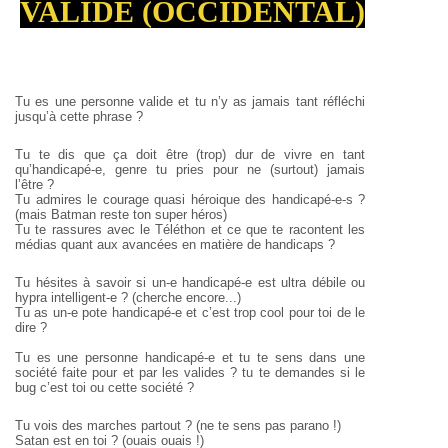
VALIDE (OCCIDENTAL)
Tu es une personne valide et tu n’y as jamais tant réfléchi
jusqu’à cette phrase ?
Tu te dis que ça doit être (trop) dur de vivre en tant
qu’handicapé-e, genre tu pries pour ne (surtout) jamais
l’être ?
Tu admires le courage quasi héroique des handicapé-e-s ?
(mais Batman reste ton super héros)
Tu te rassures avec le Téléthon et ce que te racontent les
médias quant aux avancées en matière de handicaps ?
Tu hésites à savoir si un-e handicapé-e est ultra débile ou
hypra intelligent-e ?
(cherche encore...)
Tu as un-e pote handicapé-e et c’est trop cool pour toi de le
dire ?
Tu es une personne handicapé-e et tu te sens dans une
société faite pour et par les valides ? tu te demandes si le
bug c’est toi ou cette société ?
Tu vois des marches partout ? (ne te sens pas parano !)
Satan est en toi ? (ouais ouais !)