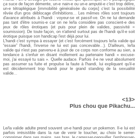
ça
suce de façon démente, un-e nain-e ou un-e amputé-e
c'
est trop délire,
un-e tétraplégique [immobilité généralisée du corps]
c'
est la possibilité
rêvée d'un gros déblocage d'inhibitions... Les mêmes rôles sont toujours
d'avance attribués à l'handi : voyeur-se et passif-ve. On ne lui demande
pas tant d'être soumis-e car on ne le/la considère pas conscient-e des
jeux de rôles érotiques (et puis pour plein de valides, passivité =
soumission). De toute façon, on n'attend surtout pas de l'handi qu'il-e soit
érotique puisque son handicap l'est déjà pour lui.
L'handi c'est sympa à essayer (et c'est forcément toujours le/la valide qui
“essaie” l'handi, l'inverse ne lui est pas concevable...). D'ailleurs, le/la
valide qui n'est pas parvenu-e à jouir de ce corps non conforme au sien, a
tendance à s'enfuir en disant mollement au partenaire handi « excuse-
moi, j'ai essayé tu sais ». Quelle audace. Parfois il-e ne veut absolument
pas assumer sa fuite et propulse la faute à l'handi, lui expliquant qu'il-e
est décidemment trop handi pour le grand standing de la sexualité
valide...
<13>
Plus chou que Pikachu...
Le/la valide adulte prend souvent un-e handi pour un pokemon. Il-e lui est
parfois irrésistible dans la rue de venir le toucher, au choix le serrer-
comprimer dans ses mains, ses bras, le carresser-papouiller, l'embrasser-