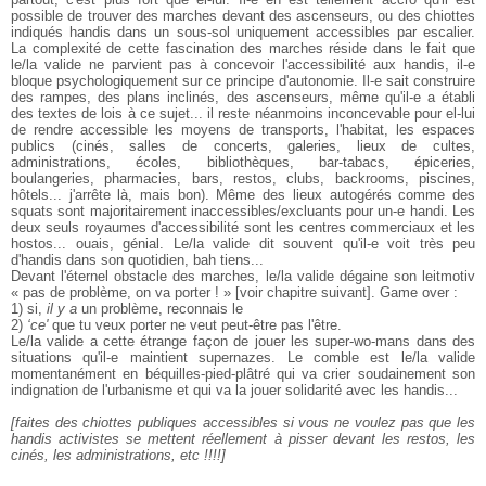
possible de trouver des marches devant des ascenseurs, ou des chiottes
indiqués handis dans un sous-sol uniquement accessibles par escalier.
La complexité de cette fascination des marches réside dans le fait que
le/la valide ne parvient pas à concevoir l'accessibilité aux handis, il-e
bloque psychologiquement sur ce principe d'autonomie. Il-e sait construire
des rampes, des plans inclinés, des ascenseurs, même qu'il-e a établi
des textes de lois à ce sujet... il reste néanmoins inconcevable pour el-lui
de rendre accessible les moyens de transports, l'habitat, les espaces
publics (cinés, salles de concerts, galeries, lieux de cultes,
administrations, écoles, bibliothèques, bar-tabacs, épiceries,
boulangeries, pharmacies, bars, restos, clubs, backrooms, piscines,
hôtels... j'arrête là, mais bon). Même des lieux autogérés comme des
squats sont majoritairement inaccessibles/excluants pour un-e handi. Les
deux seuls royaumes d'accessibilité sont les centres commerciaux et les
hostos... ouais, génial. Le/la valide dit souvent qu'il-e voit très peu
d'handis dans son quotidien, bah tiens...
Devant l'éternel obstacle des marches, le/la valide dégaine son leitmotiv
« pas de problème, on va porter ! » [voir chapitre suivant]. Game over :
1) si,
il y a
un problème, reconnais le
2)
‘ce'
que tu veux porter ne veut peut-être pas l'être.
Le/la valide a cette étrange façon de jouer les super-wo-mans dans des
situations qu'il-e maintient supernazes. Le comble est le/la valide
momentanément en béquilles-pied-plâtré qui va crier soudainement son
indignation de l'urbanisme et qui va la jouer solidarité avec les handis...
[faites des chiottes publiques accessibles si vous ne voulez pas que les
handis activistes se mettent réellement à pisser devant les restos, les
cinés, les administrations, etc !!!!]