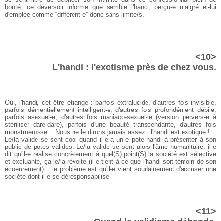
bonté, ce déversoir informe que semble l'handi, perçu-e malgré el-lui
d'emblée comme “différent-e” donc sans limite/s.
<10>
L'handi : l'exotisme près de chez vous.
Oui, l'handi, cet être étrange : parfois extralucide, d'autres fois invisible,
parfois démentiellement intelligent-e, d'autres fois profondément débile,
parfois asexuel-e, d'autres fois maniaco-sexuel-le (version pervers-e à
stériliser dare-dare), parfois d'une beauté transcendante, d'autres fois
monstrueux-se... Nous ne le dirons jamais assez : l'handi est exotique !
Le/la valide se sent cool quand il-e a un-e pote handi à présenter à son
public de potes valides. Le/la valide se sent alors l'âme humanitaire, il-e
dit qu'il-e réalise concrètement à quel(S) point(S) la société est sélective
et excluante, ça le/la révolte (il-e tient à ce que l'handi soit témoin de son
écoeurement)... le problème est qu'il-e vient soudainement d'accuser une
société dont il-e se déresponsabilise.
<11>