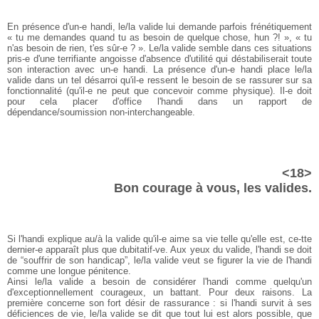
En présence d'un-e handi, le/la valide lui demande parfois frénétiquement
« tu me demandes quand tu as besoin de quelque chose, hun ?! », « tu
n'as besoin de rien, t'es sûr-e ? ». Le/la valide semble dans ces situations
pris-e d'une terrifiante angoisse d'absence d'utilité qui déstabiliserait toute
son interaction avec un-e handi. La présence d'un-e handi place le/la
valide dans un tel désarroi qu'il-e ressent le besoin de se rassurer sur sa
fonctionnalité (qu'il-e ne peut que concevoir comme physique). Il-e doit
pour cela placer d'office l'handi dans un rapport de
dépendance/soumission non-interchangeable.
<18>
Bon courage à vous, les valides.
Si l'handi explique au/à la valide qu'il-e aime sa vie telle qu'elle est, ce-tte
dernier-e apparaît plus que dubitatif-ve. Aux yeux du valide, l'handi se doit
de “souffrir de son handicap”, le/la valide veut se figurer la vie de l'handi
comme une longue pénitence.
Ainsi le/la valide a besoin de considérer l'handi comme quelqu'un
d'exceptionnellement courageux, un battant. Pour deux raisons. La
première concerne son fort désir de rassurance : si l'handi survit à ses
déficiences de vie, le/la valide se dit que tout lui est alors possible, que