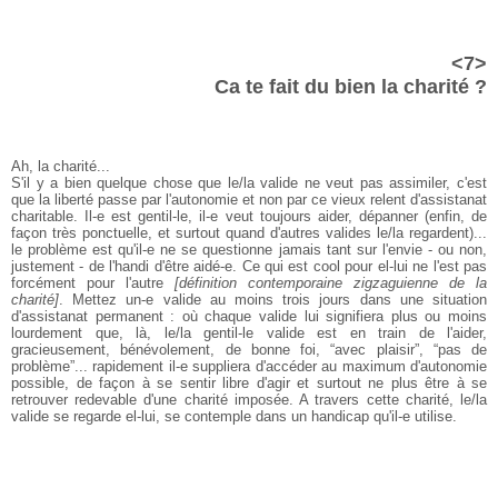
<7>
Ca te fait du bien la charité ?
Ah, la charité...
S'il y a bien quelque chose que le/la valide ne veut pas assimiler, c'est
que la liberté passe par l'autonomie et non par ce vieux relent d'assistanat
charitable. Il-e est gentil-le, il-e veut toujours aider, dépanner (enfin, de
façon très ponctuelle, et surtout quand d'autres valides le/la regardent)...
le problème est qu'il-e ne se questionne jamais tant sur l'envie - ou non,
justement - de l'handi d'être aidé-e. Ce qui est cool pour el-lui ne l'est pas
forcément pour l'autre
[définition contemporaine zigzaguienne de la
charité]
. Mettez un-e valide au moins trois jours dans une situation
d'assistanat permanent : où chaque valide lui signifiera plus ou moins
lourdement que, là, le/la gentil-le valide est en train de l'aider,
gracieusement, bénévolement, de bonne foi, “avec plaisir”, “pas de
problème”... rapidement il-e suppliera d'accéder au maximum d'autonomie
possible, de façon à se sentir libre d'agir et surtout ne plus être à se
retrouver redevable d'une charité imposée. A travers cette charité, le/la
valide se regarde el-lui, se contemple dans un handicap qu'il-e utilise.