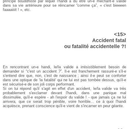
principe bouddhiste par lequel l'handi a dû être un-e méchant-e valide
dans sa vie antérieure pour se réincarner “comme ça”, « c'est bieeeen
faaaaiiiit ! », etc.
<15>
Accident fatal
ou fatalité accidentelle ?!
En rencontrant un-e handi, le/la valide a irrésistiblement besoin de
demander si “c'est un accident ?”. Il-e est franchement rassuré-e s'il-e
s'entend dire que, non, c'est de naissance ; ainsi il-e peut se conforter
dans une optique de ‘la fatalité' qui ne lui est pas tombée dessus, qu'il-e
est sécurisé-e de son joli corps performant.
Si on lui répond qu'il s'agit en effet d'un accident, le/la valide va très
probablement s'exclamer devant l'handi, dans une panique mal
dissimulée, qu'il-e espère - ah l'espoir du valide ! - que jamais ça ne lui
arrivera, que ce serait trop pénible, voire horrible... ce à quoi l'handi
acquièsce, prenant conscience qu'il-e vient de s'incarner en peur géante.