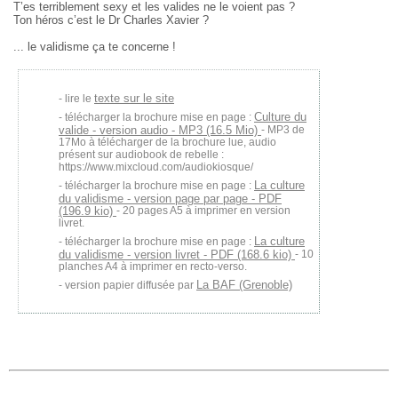
T’es terriblement sexy et les valides ne le voient pas ?
Ton héros c’est le Dr Charles Xavier ?
... le validisme ça te concerne !
texte sur le site
lire le
Culture du
télécharger la brochure mise en page :
valide - version audio - MP3 (16.5 Mio)
- MP3 de
17Mo à télécharger de la brochure lue, audio
présent sur audiobook de rebelle :
https://www.mixcloud.com/audiokiosque/
La culture
télécharger la brochure mise en page :
du validisme - version page par page - PDF
(196.9 kio)
- 20 pages A5 à imprimer en version
livret.
La culture
télécharger la brochure mise en page :
du validisme - version livret - PDF (168.6 kio)
- 10
planches A4 à imprimer en recto-verso.
La BAF (Grenoble)
version papier diffusée par