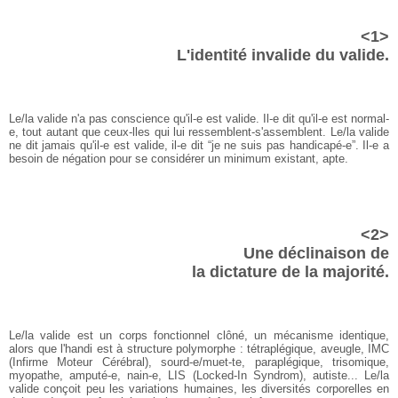
<1>
L'identité invalide du valide.
Le/la valide n'a pas conscience qu'il-e est valide. Il-e dit qu'il-e est normal-
e, tout autant que ceux-lles qui lui ressemblent-s'assemblent. Le/la valide
ne dit jamais qu'il-e est valide, il-e dit “je ne suis pas handicapé-e”. Il-e a
besoin de négation pour se considérer un minimum existant, apte.
<2>
Une déclinaison de
la dictature de la majorité.
Le/la valide est un corps fonctionnel clôné, un mécanisme identique,
alors que l'handi est à structure polymorphe : tétraplégique, aveugle, IMC
(Infirme Moteur Cérébral), sourd-e/muet-te, paraplégique, trisomique,
myopathe, amputé-e, nain-e, LIS (Locked-In Syndrom), autiste... Le/la
valide conçoit peu les variations humaines, les diversités corporelles en