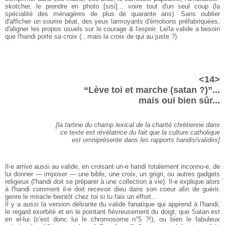
skotcher, le prendre en photo
[sisi]
... voire tout d'un seul coup (la
spécialité des ménagères de plus de quarante ans). Sans oublier
d'afficher un sourire béat, des yeux larmoyants d'émotions préfabriquées,
d'aligner les propos usuels sur le courage & l'espoir. Le/la valide a besoin
que l'handi porte sa croix (...mais la croix de qui au juste ?).
<14>
“Lève toi et marche (satan ?)”...
mais oui bien sûr...
[la tartine du champ lexical de la charité chrétienne dans
ce texte est révélatrice du fait que la culture catholique
est omniprésente dans les rapports handis/valides]
Il-e arrive aussi au valide, en croisant un-e handi totalement inconnu-e, de
lui donner — imposer — une bible, une croix, un grigri, ou autres gadgets
religieux (l'handi doit se préparer à une collection à vie). Il-e explique alors
à l'handi comment il-e doit recevoir dieu dans son coeur afin de guérir,
genre le miracle bientôt chez toi si tu fais un effort...
Il y a aussi la version délirante du valide fanatique qui apprend à l'handi,
le regard exorbité et en le pointant fièvreusement du doigt, que Satan est
en el-lui (c'est donc lui le chromosome n°5 ?!), ou bien le fabuleux