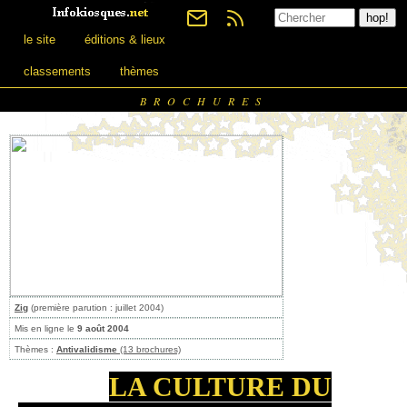
le site
éditions & lieux
classements
thèmes
BROCHURES
Zig
(première parution : juillet 2004)
Mis en ligne le
9 août 2004
Thèmes :
Antivalidisme
(13 brochures)
LA CULTURE DU