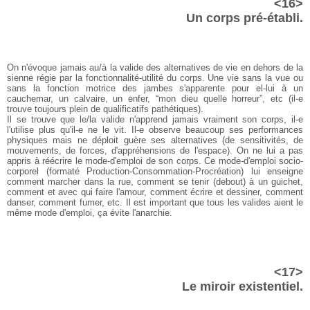
<16>
Un corps pré-établi.
On n'évoque jamais au/à la valide des alternatives de vie en dehors de la
sienne régie par la fonctionnalité-utilité du corps. Une vie sans la vue ou
sans la fonction motrice des jambes s'apparente pour el-lui à un
cauchemar, un calvaire, un enfer, “mon dieu quelle horreur”, etc (il-e
trouve toujours plein de qualificatifs pathétiques).
Il se trouve que le/la valide n'apprend jamais vraiment son corps, il-e
l'utilise plus qu'il-e ne le vit. Il-e observe beaucoup ses performances
physiques mais ne déploit guère ses alternatives (de sensitivités, de
mouvements, de forces, d'appréhensions de l'espace). On ne lui a pas
appris à réécrire le mode-d'emploi de son corps. Ce mode-d'emploi socio-
corporel (formaté Production-Consommation-Procréation) lui enseigne
comment marcher dans la rue, comment se tenir (debout) à un guichet,
comment et avec qui faire l'amour, comment écrire et dessiner, comment
danser, comment fumer, etc. Il est important que tous les valides aient le
même mode d'emploi, ça évite l'anarchie.
<17>
Le miroir existentiel.