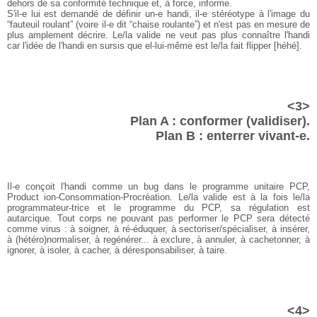
dehors de sa conformité technique et, à force, informe.
S'il-e lui est demandé de définir un-e handi, il-e stéréotype à l'image du
“fauteuil roulant” (voire il-e dit “chaise roulante”) et n'est pas en mesure de
plus amplement décrire. Le/la valide ne veut pas plus connaître l'handi
car l'idée de l'handi en sursis que el-lui-même est le/la fait flipper
[héhé]
.
<3>
Plan A : conformer (validiser).
Plan B : enterrer vivant-e.
Il-e conçoit l'handi comme un bug dans le programme unitaire PCP,
Product ion-Consommation-Procréation. Le/la valide est à la fois le/la
programmateur-trice et le programme du PCP, sa régulation est
autarcique. Tout corps ne pouvant pas performer le PCP sera détecté
comme virus : à soigner, à ré-éduquer, à sectoriser/spécialiser, à insérer,
à (hétéro)normaliser, à regénérer... à exclure, à annuler, à cachetonner, à
ignorer, à isoler, à cacher, à déresponsabiliser, à taire.
<4>