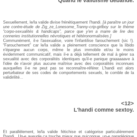
Quand le validisme débande.
Sexuellement, le/la valide divise frénétiquement l'handi.
[à paraître un jour
une contre-étude de Zig_ze_Lonesome_Tranny-crip-girlboy sur le thème
“corpo-sexualités & handicaps”, parce que y'en a marre de lire des
conneries institutionnelles névrotiques et hétéronormalisées.]
Communément, il-e l'asexualise, voire l'infantilise farouchement (sic !).
“Farouchement” car le/la valide a pleinement conscience que la libido
n'épargne aucun corps, même le plus immobile et/ou le moins
évidemment communicatif, mais il-e a déjà tellement de mal à gérer sa
sexualité avec des corporalités identiques qu'il-e panique graaaaaave à
l'idée de n'avoir plus aucune maîtrise avec des corporalités inconnues
auxquelles il-e ne peut pas se reconnaître-référer. L'handi est alors
perturbateur de ses codes de comportements sexuels, le comble de la
validirilité...
<12>
L'handi comme sextoy.
Et parallèlement, le/la valide fétichise et catégorise particulièrement
l'handi . Un-e aveugle
ça
touche mieux que quiconque, un-e paraplégique