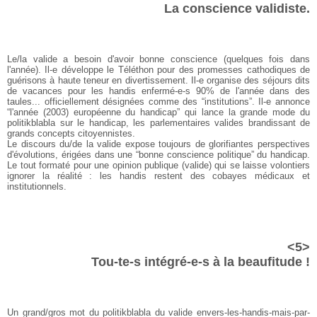
La conscience validiste.
Le/la valide a besoin d'avoir bonne conscience (quelques fois dans
l'année). Il-e développe le Téléthon pour des promesses cathodiques de
guérisons à haute teneur en divertissement. Il-e organise des séjours dits
de vacances pour les handis enfermé-e-s 90% de l'année dans des
taules... officiellement désignées comme des “institutions”. Il-e annonce
“l'année (2003) européenne du handicap” qui lance la grande mode du
politikblabla sur le handicap, les parlementaires valides brandissant de
grands concepts citoyennistes.
Le discours du/de la valide expose toujours de glorifiantes perspectives
d'évolutions, érigées dans une “bonne conscience politique” du handicap.
Le tout formaté pour une opinion publique (valide) qui se laisse volontiers
ignorer la réalité : les handis restent des cobayes médicaux et
institutionnels.
<5>
Tou-te-s intégré-e-s à la beaufitude !
Un grand/gros mot du politikblabla du valide envers-les-handis-mais-par-