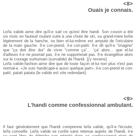
<8>
Ouais je connais.
Le/la valide aime dire qu'il-e sait ce qu'est être handi. Son cousin a été
six mois en fauteuil roulant suite à une chute de ski, sa grand-mère boîte
légèrement de la hanche, ou bien el-lui-même est amputé de l'oriculaire
de la main gauche. Il-e con-prend, il-e con-patit. Il-e dit qu'il-e “imagine”
que “ça doit être dur” de vivre “comme ça”... ‘ça' alors... que el-lui
d'ailleurs il-e ne pourrait pas, il-e ne supporterait pas. Il-e évangélise alors
sur le courage surhumain (survalide) de l'handi. [j'y reviens]
Le/la valide-fashion aime dire que de toute façon el-lui non plus n'est pas
normal-e. «Je suis handicapé-e aussi quelque part», il-e con-prend et con-
patit, patati patata (le valide est vite redondant).
<9>
L'handi comme confessionnal ambulant.
Il faut généralement que l'handi comprenne le/la valide, qu'il-e l'écoute,
le/la conseille. Le/la valide se confie sans retenue auprès de l'handi, il-e
se sent libre de débrider son intimité dans ce confessionnal plein de