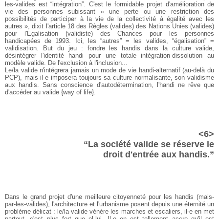
les-valides est “intégration”. C'est le formidable projet d'amélioration de
vie des personnes subissant « une perte ou une restriction des
possibilités de participer à la vie de la collectivité à égalité avec les
autres », dixit l'article 18 des Règles (valides) des Nations Unies (valides)
pour l'Egalisation (validiste) des Chances pour les personnes
handicapées de 1993. Ici, les “autres” = les valides, “égalisation” =
validisation. But du jeu : fondre les handis dans la culture valide,
désintégrer l'identité handi pour une totale intégration-dissolution au
modèle valide. De l'exclusion à l'inclusion...
Le/la valide n'intégrera jamais un mode de vie handi-alternatif (au-delà du
PCP), mais il-e imposera toujours sa culture normalisante, son validisme
aux handis. Sans conscience d'autodétermination, l'handi ne rêve que
d'accéder au valide {way of life}.
<6>
“La société valide se réserve le
droit d'entrée aux handis.”
Dans le grand projet d'une meilleure citoyenneté pour les handis (mais-
par-les-valides), l'architecture et l'urbanisme posent depuis une éternité un
problème délicat : le/la valide vénère les marches et escaliers, il-e en met
partout, c'est plus fort que el-lui. Il-e en est tellement accro qu'il est