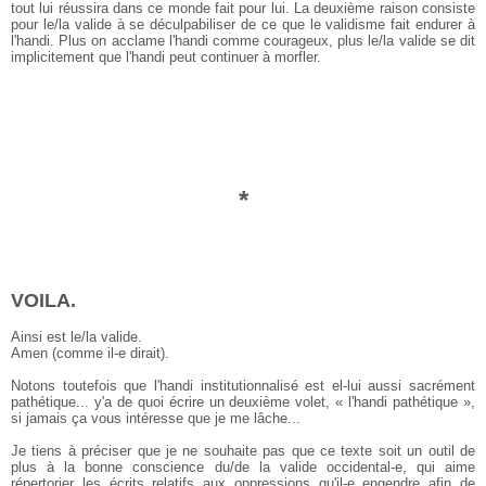
tout lui réussira dans ce monde fait pour lui. La deuxième raison consiste
pour le/la valide à se déculpabiliser de ce que le validisme fait endurer à
l'handi. Plus on acclame l'handi comme courageux, plus le/la valide se dit
implicitement que l'handi peut continuer à morfler.
*
VOILA.
Ainsi est le/la valide.
Amen
(comme il-e dirait)
.
Notons toutefois que l'handi institutionnalisé est el-lui aussi sacrément
pathétique... y'a de quoi écrire un deuxième volet, « l'handi pathétique »,
si jamais ça vous intéresse que je me lâche...
Je tiens à préciser que je ne souhaite pas que ce texte soit un outil de
plus à la bonne conscience du/de la valide occidental-e, qui aime
répertorier les écrits relatifs aux oppressions qu'il-e engendre afin de