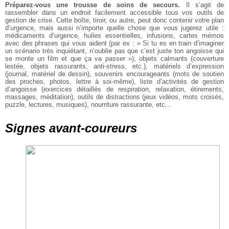
Préparez-vous une trousse de soins de secours.
Il s’agit de
rassembler dans un endroit facilement accessible tous vos outils de
gestion de crise. Cette boîte, tiroir, ou autre, peut donc contenir votre plan
d’urgence, mais aussi n’importe quelle chose que vous jugerez utile :
médicaments d’urgence, huiles essentielles, infusions, cartes mémos
avec des phrases qui vous aident (par ex : « Si tu es en train d’imaginer
un scénario très inquiétant, n’oublie pas que c’est juste ton angoisse qui
se monte un film et que ça va passer »), objets calmants (couverture
lestée, objets rassurants, anti-stress, etc.), matériels d’expression
(journal, matériel de dessin), souvenirs encourageants (mots de soutien
des proches, photos, lettre à soi-même), liste d’activités de gestion
d’angoisse (exercices détaillés de respiration, relaxation, étirements,
massages, méditation), outils de distractions (jeux vidéos, mots croisés,
puzzle, lectures, musiques), nourriture rassurante, etc...
Signes avant-coureurs