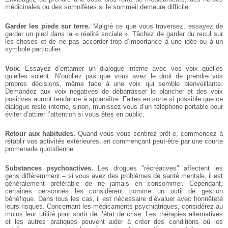
médicinales ou des somnifères si le sommeil demeure difficile.
Garder les pieds sur terre.
Malgré ce que vous traversez, essayez de
garder un pied dans la « réalité sociale ». Tâchez de garder du recul sur
les choses et de ne pas accorder trop d’importance à une idée ou à un
symbole particulier.
Voix.
Essayez d’entamer un dialogue interne avec vos voix quelles
qu’elles soient. N’oubliez pas que vous avez le droit de prendre vos
propres décisions, même face à une voix qui semble bienveillante.
Demandez aux voix négatives de débarrasser le plancher et des voix
positives auront tendance à apparaître. Faites en sorte si possible que ce
dialogue reste interne, sinon, munissez-vous d’un téléphone portable pour
éviter d’attirer l’attention si vous êtes en public.
Retour aux habitudes.
Quand vous vous sentirez prêt·e, commencez à
rétablir vos activités extérieures, en commençant peut-être par une courte
promenade quotidienne.
Substances psychoactives.
Les drogues "récréatives" affectent les
gens différemment – si vous avez des problèmes de santé mentale, il est
généralement préférable de ne jamais en consommer. Cependant,
certaines personnes les considèrent comme un outil de gestion
bénéfique. Dans tous les cas, il est nécessaire d’évaluer avec honnêteté
leurs risques. Concernant les médicaments psychiatriques, considérez au
moins leur utilité pour sortir de l’état de crise. Les thérapies alternatives
et les autres pratiques peuvent aider à créer des conditions où les