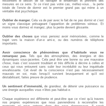
ressentent le besoin de se rattraper le lendemain et prennent des
mesures en ce sens. Si ce n’est pas votre cas, méfiez-vous... la perte
totale de l’envie de dormir est le premier grand pas qui mène à un
véritable état psychotique.
Oublier de manger.
Cela va de pair avec le fait de ne pas dormir et c’est
un signe classique présageant l’apparition de problèmes sérieux. Et
moins vous dormez et mangez, plus la pente devient glissante.
Oublier des choses
que vous pensiez avoir mémorisées, comme le
trajet vers la maison d’un·e ami·e, ou des numéros de téléphone
importants.
Avoir conscience de phénomènes que d’habitude vous ne
remarquez pas.
Tels que des atmosphères, des énergies et des
dynamiques sous-jacentes. Cela peut être une bonne ou une mauvaise
chose, mais c’est souvent troublant et très difficile à décrire à celles et
ceux qui vous entourent sans subir leur incrédulité ou leur inquiétude
envahissante. Cet éveil de la conscience n’est pas nécessairement
mauvais en soi, mais lorsqu’il survient brusquement et qu’il est
déstabilisant, faites preuve de prudence.
Un sentiment d’immensité,
de grandeur, de détenir une puissance ou
une énergie auxquelles vous n’êtes pas habitué·e.
Chaque expérience est différente et peut-être que ce n’est qu’à travers
nos propres expériences que nous parviendrons à reconnaître les
moments où nous entrons dans des eaux dangereuses. Il serait