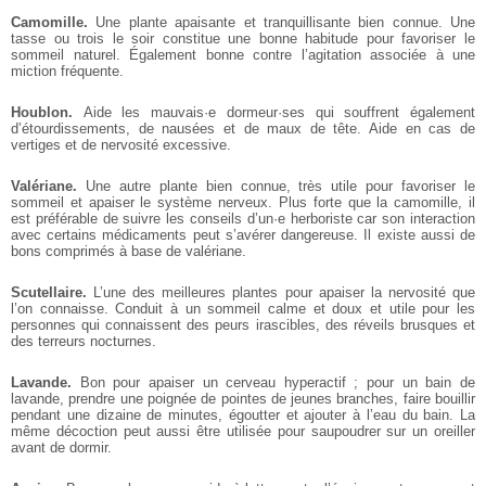
Camomille.
Une plante apaisante et tranquillisante bien connue. Une
tasse ou trois le soir constitue une bonne habitude pour favoriser le
sommeil naturel. Également bonne contre l’agitation associée à une
miction fréquente.
Houblon.
Aide les mauvais·e dormeur·ses qui souffrent également
d’étourdissements, de nausées et de maux de tête. Aide en cas de
vertiges et de nervosité excessive.
Valériane.
Une autre plante bien connue, très utile pour favoriser le
sommeil et apaiser le système nerveux. Plus forte que la camomille, il
est préférable de suivre les conseils d’un·e herboriste car son interaction
avec certains médicaments peut s’avérer dangereuse. Il existe aussi de
bons comprimés à base de valériane.
Scutellaire.
L’une des meilleures plantes pour apaiser la nervosité que
l’on connaisse. Conduit à un sommeil calme et doux et utile pour les
personnes qui connaissent des peurs irascibles, des réveils brusques et
des terreurs nocturnes.
Lavande.
Bon pour apaiser un cerveau hyperactif ; pour un bain de
lavande, prendre une poignée de pointes de jeunes branches, faire bouillir
pendant une dizaine de minutes, égoutter et ajouter à l’eau du bain. La
même décoction peut aussi être utilisée pour saupoudrer sur un oreiller
avant de dormir.