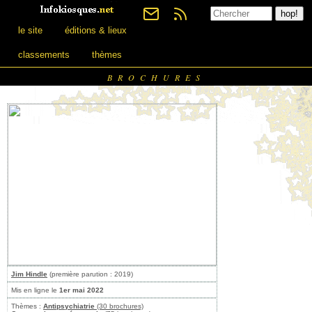
le site
éditions & lieux
classements
thèmes
BROCHURES
Jim Hindle
(première parution : 2019)
Mis en ligne le
1er mai 2022
Thèmes :
Antipsychiatrie
(30 brochures)