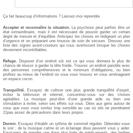
Ça fait beaucoup d’informations ? Laissez-moi reprendre.
Accepter et reconnaître la situation.
La psychose peut parfois être un
état extraordinaire, mais il est nécessaire de pouvoir garder un certain
degré de mesure et d’équilibre. Anticipez les choses en rédigeant un plan
d’urgence et en préparant une trousse de soin de secours. Dressez une
liste des signes avant-coureurs qui vous avertissent lorsque les choses
deviennent incontrôlables.
Refuge.
Disposer d’un endroit sûr est ce qui vous donnera le plus de
chance de réussir à garder la tête froide. Trouvez un endroit paisible avec
des personnes compréhensives et le minimum d’obligations, ou bien
profitez au mieux de l’endroit où vous vous trouvez en vous aménageant
un espace cocon.
Tranquillité.
Essayez de cultiver une plus grande tranquillité d’esprit,
évitez la télévision et internet, concentrez-vous sur des choses
agréables. La musique peut-être d’une grande aide ou bien une
stimulation à éviter, selon ses effets sur vous. Dites aux gens autour de
vous que vous vous sentez trop sensible au cas où iels ne prendraient
21pas assez de précautions dans leurs propos.
Dormir.
Essayez d’établir un rythme de sommeil régulier. Détendez-vous
le soir ; de la musique calme et un éclairage doux peuvent vous y aider.
Envisagez de prendre une dose plus forte de médicaments, des herbes