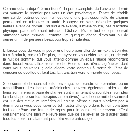
Comme cela a déjà été mentionné, la perte complète de l’envie de dormir
est souvent le premier pas vers un état psychotique. Tenter de rétablir
une solide routine de sommeil est donc une part essentielle du chemin
permettant de retrouver la santé. Essayez de vous détendre quelques
heures avant de dormir : musique relaxante, lumière douce, pas d’activité
physique particulièrement intense. Tâchez d’éviter tout ce qui pourrait
surmener votre cerveau, comme lire quelque chose d’exaltant ou de
suivre un fil de pensées beaucoup trop stimulantes.
Efforcez-vous de vous imposer une heure pour aller dormir (extinction des
feux à minuit, par ex.) De plus, essayez de vous vider l’esprit, ou de voir
la nuit de sommeil qui vous attend comme un épais nuage réconfortant
dans lequel vous allez vous blottir. Pensez aux rêves agréables dont
vous vous souvenez ; cela aidera votre cerveau à sortir de l’état de
conscience éveillée et facilitera la transition vers le monde des rêves.
Si le sommeil demeure difficile, envisagez de prendre un somnifère ou un
tranquillisant. Les herbes médicinales peuvent également aider et de
bons somnifères à base de plantes sont maintenant disponibles (voir plus
loin le chapitre sur les thérapies alternatives). Une bonne nuit de sommeil
est l’un des meilleurs remèdes qui soient. Même si vous n’arrivez pas à
dormir ou si vous vous réveillez tôt, rester allongé·e dans le noir constitue
tout de même une forme de repos pour le corps et le cerveau. C’est
certainement une bien meilleure idée que de se lever et de s’agiter dans
tous les sens, en alarmant peut-être votre entourage.