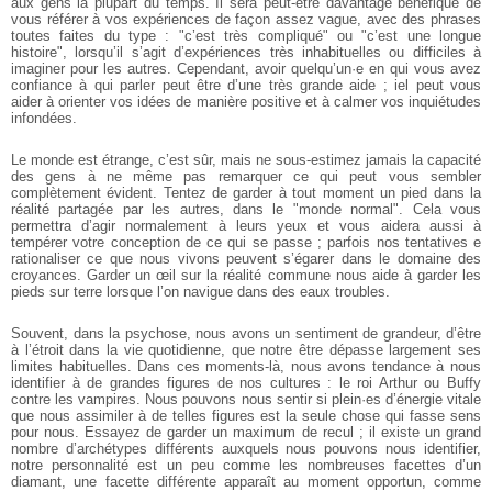
aux gens la plupart du temps. Il sera peut-être davantage bénéfique de
vous référer à vos expériences de façon assez vague, avec des phrases
toutes faites du type : "c’est très compliqué" ou "c’est une longue
histoire", lorsqu’il s’agit d’expériences très inhabituelles ou difficiles à
imaginer pour les autres. Cependant, avoir quelqu’un·e en qui vous avez
confiance à qui parler peut être d’une très grande aide ; iel peut vous
aider à orienter vos idées de manière positive et à calmer vos inquiétudes
infondées.
Le monde est étrange, c’est sûr, mais ne sous-estimez jamais la capacité
des gens à ne même pas remarquer ce qui peut vous sembler
complètement évident. Tentez de garder à tout moment un pied dans la
réalité partagée par les autres, dans le "monde normal". Cela vous
permettra d’agir normalement à leurs yeux et vous aidera aussi à
tempérer votre conception de ce qui se passe ; parfois nos tentatives e
rationaliser ce que nous vivons peuvent s’égarer dans le domaine des
croyances. Garder un œil sur la réalité commune nous aide à garder les
pieds sur terre lorsque l’on navigue dans des eaux troubles.
Souvent, dans la psychose, nous avons un sentiment de grandeur, d’être
à l’étroit dans la vie quotidienne, que notre être dépasse largement ses
limites habituelles. Dans ces moments-là, nous avons tendance à nous
identifier à de grandes figures de nos cultures : le roi Arthur ou Buffy
contre les vampires. Nous pouvons nous sentir si plein·es d’énergie vitale
que nous assimiler à de telles figures est la seule chose qui fasse sens
pour nous. Essayez de garder un maximum de recul ; il existe un grand
nombre d’archétypes différents auxquels nous pouvons nous identifier,
notre personnalité est un peu comme les nombreuses facettes d’un
diamant, une facette différente apparaît au moment opportun, comme