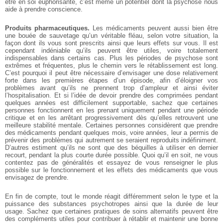
être en soi euphorisante, c’est même un potentiel dont la psychose nous
aide à prendre conscience.
Produits pharmaceutiques.
Les médicaments peuvent aussi bien être
une bouée de sauvetage qu’un véritable fléau, selon votre situation, la
façon dont ils vous sont prescrits ainsi que leurs effets sur vous. Il est
cependant indéniable qu’ils peuvent être utiles, voire totalement
indispensables dans certains cas. Plus les périodes de psychose sont
extrêmes et fréquentes, plus le chemin vers le rétablissement est long.
C’est pourquoi il peut être nécessaire d’envisager une dose relativement
forte dans les premières étapes d’un épisode, afin d’éloigner vos
problèmes avant qu’ils ne prennent trop d’ampleur et ainsi éviter
l’hospitalisation. Et si l’idée de devoir prendre des comprimées pendant
quelques années est difficilement supportable, sachez que certaines
personnes fonctionnent en les prenant uniquement pendant une période
critique et en les arrêtant progressivement dès qu’elles retrouvent une
meilleure stabilité mentale. Certaines personnes considèrent que prendre
des médicaments pendant quelques mois, voire années, leur a permis de
prévenir des problèmes qui autrement se seraient reproduits indéfiniment.
D’autres estiment qu’ils ne sont que des béquilles à utiliser en dernier
recourt, pendant la plus courte durée possible. Quoi qu’il en soit, ne vous
contentez pas de généralités et essayez de vous renseigner le plus
possible sur le fonctionnement et les effets des médicaments que vous
envisagez de prendre.
En fin de compte, tout le monde réagit différemment selon le type et la
puissance des substances psychotropes ainsi que la durée de leur
usage. Sachez que certaines pratiques de soins alternatifs peuvent être
des compléments utiles pour contribuer à rétablir et maintenir une bonne