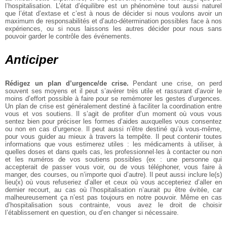
l’hospitalisation. L’état d’équilibre est un phénomène tout aussi naturel
que l’état d’extase et c’est à nous de décider si nous voulons avoir un
maximum de responsabilités et d’auto-détermination possibles face à nos
expériences, ou si nous laissons les autres décider pour nous sans
pouvoir garder le contrôle des événements.
Anticiper
Rédigez un plan d’urgence/de crise.
Pendant une crise, on perd
souvent ses moyens et il peut s’avérer très utile et rassurant d’avoir le
moins d’effort possible à faire pour se remémorer les gestes d’urgences.
Un plan de crise est généralement destiné à faciliter la coordination entre
vous et vos soutiens. Il s’agit de profiter d’un moment où vous vous
sentez bien pour préciser les formes d’aides auxquelles vous consentez
ou non en cas d’urgence. Il peut aussi n’être destiné qu’à vous-même,
pour vous guider au mieux à travers la tempête. Il peut contenir toutes
informations que vous estimerez utiles : les médicaments à utiliser, à
quelles doses et dans quels cas, les professionnel·les à contacter ou non
et les numéros de vos soutiens possibles (ex : une personne qui
accepterait de passer vous voir, ou de vous téléphoner, vous faire à
manger, des courses, ou n’importe quoi d’autre). Il peut aussi inclure le(s)
lieu(x) où vous refuseriez d’aller et ceux où vous accepteriez d’aller en
dernier recourt, au cas où l’hospitalisation n’aurait pu être évitée, car
malheureusement ça n’est pas toujours en notre pouvoir. Même en cas
d’hospitalisation sous contrainte, vous avez le droit de choisir
l’établissement en question, ou d’en changer si nécessaire.