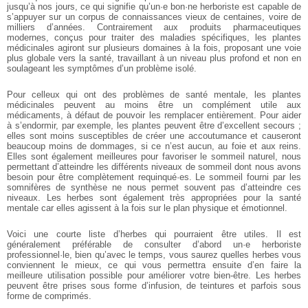
jusqu’à nos jours, ce qui signifie qu’un·e bon·ne herboriste est capable de
s’appuyer sur un corpus de connaissances vieux de centaines, voire de
milliers d’années. Contrairement aux produits pharmaceutiques
modernes, conçus pour traiter des maladies spécifiques, les plantes
médicinales agiront sur plusieurs domaines à la fois, proposant une voie
plus globale vers la santé, travaillant à un niveau plus profond et non en
soulageant les symptômes d’un problème isolé.
Pour celleux qui ont des problèmes de santé mentale, les plantes
médicinales peuvent au moins être un complément utile aux
médicaments, à défaut de pouvoir les remplacer entièrement. Pour aider
à s’endormir, par exemple, les plantes peuvent être d’excellent secours ;
elles sont moins susceptibles de créer une accoutumance et causeront
beaucoup moins de dommages, si ce n’est aucun, au foie et aux reins.
Elles sont également meilleures pour favoriser le sommeil naturel, nous
permettant d’atteindre les différents niveaux de sommeil dont nous avons
besoin pour être complètement requinqué·es. Le sommeil fourni par les
somnifères de synthèse ne nous permet souvent pas d’atteindre ces
niveaux. Les herbes sont également très appropriées pour la santé
mentale car elles agissent à la fois sur le plan physique et émotionnel.
Voici une courte liste d’herbes qui pourraient être utiles. Il est
généralement préférable de consulter d’abord un·e herboriste
professionnel·le, bien qu’avec le temps, vous saurez quelles herbes vous
conviennent le mieux, ce qui vous permettra ensuite d’en faire la
meilleure utilisation possible pour améliorer votre bien-être. Les herbes
peuvent être prises sous forme d’infusion, de teintures et parfois sous
forme de comprimés.