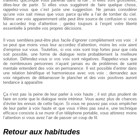
traiteriez quiconque vous parlerait dans la rue ; si elles sont grossières,
dites-leur de partir. Si elles vous suggèrent de faire quelque chose,
rappelez-vous que c’est juste une suggestion. Ne jamais considérer
qu’une voix sait mieux que vous parce qu’elle a l’air de tomber du ciel.
Même une voix apparemment utile peut être source de confusion si vous
lui accordez trop d’attention ; gardez toujours à l’esprit votre liberté
essentielle à prendre vos propres décisions.
Il vous semblera peut-être plus facile d’ignorer complètement vos voix ; il
se peut que moins vous leur accordiez d’attention, moins les voix aient
d’emprise sur vous. Toutefois, si vos voix sont trop fortes pour que cela
soit possible, une forme de dialogue reste probablement la meilleure
solution. Défendez-vous si vos voix sont négatives. Rappelez-vous que
de nombreuses personnes n’ayant jamais eu de problèmes de santé
mentale entendent des voix en permanence. Il est possible d’entrer dans
une relation bénéfique et harmonieuse avec vos voix ; demandez aux
voix négatives de débarrasser le plancher et des voix positives auront
tendance à apparaître.
Ça n’est pas la peine de leur parler à voix haute ; il est plus prudent de
faire en sorte que le dialogue reste intérieur. Vous aurez plus de chances
d’éviter les ennuis de cette façon. Si vous ne pouvez pas vous empêcher
de leur parler à voix haute et que vous n’êtes pas seul·e, une technique
efficace consiste à se munir d’un téléphone portable, vous attirerez moins
l’attention si vous avez l’air de passer un coup de fil.
Retour aux habitudes