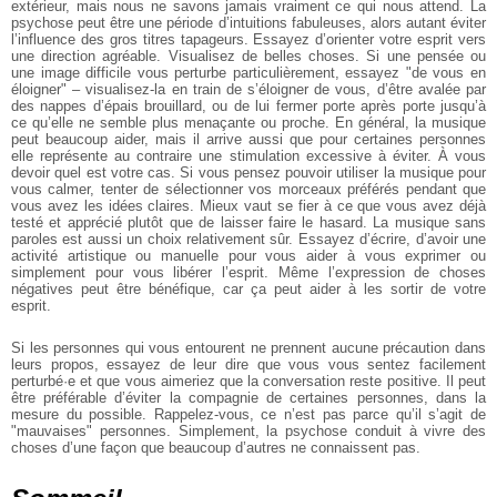
extérieur, mais nous ne savons jamais vraiment ce qui nous attend. La
psychose peut être une période d’intuitions fabuleuses, alors autant éviter
l’influence des gros titres tapageurs. Essayez d’orienter votre esprit vers
une direction agréable. Visualisez de belles choses. Si une pensée ou
une image difficile vous perturbe particulièrement, essayez "de vous en
éloigner" – visualisez-la en train de s’éloigner de vous, d’être avalée par
des nappes d’épais brouillard, ou de lui fermer porte après porte jusqu’à
ce qu’elle ne semble plus menaçante ou proche. En général, la musique
peut beaucoup aider, mais il arrive aussi que pour certaines personnes
elle représente au contraire une stimulation excessive à éviter. À vous
devoir quel est votre cas. Si vous pensez pouvoir utiliser la musique pour
vous calmer, tenter de sélectionner vos morceaux préférés pendant que
vous avez les idées claires. Mieux vaut se fier à ce que vous avez déjà
testé et apprécié plutôt que de laisser faire le hasard. La musique sans
paroles est aussi un choix relativement sûr. Essayez d’écrire, d’avoir une
activité artistique ou manuelle pour vous aider à vous exprimer ou
simplement pour vous libérer l’esprit. Même l’expression de choses
négatives peut être bénéfique, car ça peut aider à les sortir de votre
esprit.
Si les personnes qui vous entourent ne prennent aucune précaution dans
leurs propos, essayez de leur dire que vous vous sentez facilement
perturbé·e et que vous aimeriez que la conversation reste positive. Il peut
être préférable d’éviter la compagnie de certaines personnes, dans la
mesure du possible. Rappelez-vous, ce n’est pas parce qu’il s’agit de
"mauvaises" personnes. Simplement, la psychose conduit à vivre des
choses d’une façon que beaucoup d’autres ne connaissent pas.