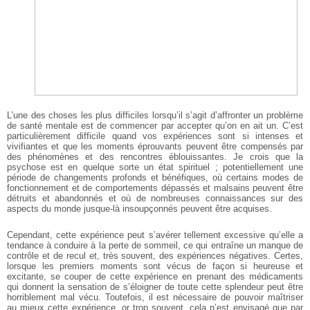
L’une des choses les plus difficiles lorsqu’il s’agit d’affronter un problème
de santé mentale est de commencer par accepter qu’on en ait un. C’est
particulièrement difficile quand vos expériences sont si intenses et
vivifiantes et que les moments éprouvants peuvent être compensés par
des phénomènes et des rencontres éblouissantes. Je crois que la
psychose est en quelque sorte un état spirituel ; potentiellement une
période de changements profonds et bénéfiques, où certains modes de
fonctionnement et de comportements dépassés et malsains peuvent être
détruits et abandonnés et où de nombreuses connaissances sur des
aspects du monde jusque-là insoupçonnés peuvent être acquises.
Cependant, cette expérience peut s’avérer tellement excessive qu’elle a
tendance à conduire à la perte de sommeil, ce qui entraîne un manque de
contrôle et de recul et, très souvent, des expériences négatives. Certes,
lorsque les premiers moments sont vécus de façon si heureuse et
excitante, se couper de cette expérience en prenant des médicaments
qui donnent la sensation de s’éloigner de toute cette splendeur peut être
horriblement mal vécu. Toutefois, il est nécessaire de pouvoir maîtriser
au mieux cette expérience, or trop souvent, cela n’est envisagé que par