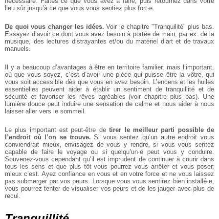
nécessaire. Faites ce que vous avez à faire, puis retournez dans votre
lieu sûr jusqu’à ce que vous vous sentiez plus fort·e.
De quoi vous changer les idées.
Voir le chapitre "Tranquilité" plus bas.
Essayez d’avoir ce dont vous avez besoin à portée de main, par ex. de la
musique, des lectures distrayantes et/ou du matériel d’art et de travaux
manuels.
Il y a beaucoup d’avantages à être en territoire familier, mais l’important,
où que vous soyez, c’est d’avoir une pièce qui puisse être la vôtre, qui
vous soit accessible dès que vous en avez besoin. L’encens et les huiles
essentielles peuvent aider à établir un sentiment de tranquillité et de
sécurité et favoriser les rêves agréables (voir chapitre plus bas). Une
lumière douce peut induire une sensation de calme et nous aider à nous
laisser aller vers le sommeil.
Le plus important est peut-être de
tirer le meilleur parti possible de
l’endroit où l’on se trouve.
Si vous sentez qu’un autre endroit vous
conviendrait mieux, envisagez de vous y rendre, si vous vous sentez
capable de faire le voyage ou si quelqu’un·e peut vous y conduire.
Souvenez-vous cependant qu’il est imprudent de continuer à courir dans
tous les sens et que plus tôt vous pourrez vous arrêter et vous poser,
mieux c’est. Ayez confiance en vous et en votre force et ne vous laissez
pas submerger par vos peurs. Lorsque vous vous sentirez bien installé·e,
vous pourrez tenter de visualiser vos peurs et de les jauger avec plus de
recul.
Tranquillité