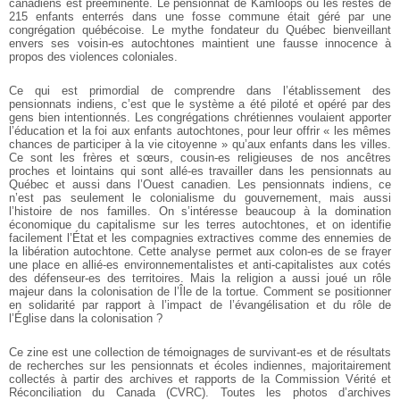
canadiens est prééminente. Le pensionnat de Kamloops où les restes de
215 enfants enterrés dans une fosse commune était géré par une
congrégation québécoise. Le mythe fondateur du Québec bienveillant
envers ses voisin-es autochtones maintient une fausse innocence à
propos des violences coloniales.
Ce qui est primordial de comprendre dans l’établissement des
pensionnats indiens, c’est que le système a été piloté et opéré par des
gens bien intentionnés. Les congrégations chrétiennes voulaient apporter
l’éducation et la foi aux enfants autochtones, pour leur offrir « les mêmes
chances de participer à la vie citoyenne » qu’aux enfants dans les villes.
Ce sont les frères et sœurs, cousin-es religieuses de nos ancêtres
proches et lointains qui sont allé-es travailler dans les pensionnats au
Québec et aussi dans l’Ouest canadien. Les pensionnats indiens, ce
n’est pas seulement le colonialisme du gouvernement, mais aussi
l’histoire de nos familles. On s’intéresse beaucoup à la domination
économique du capitalisme sur les terres autochtones, et on identifie
facilement l’État et les compagnies extractives comme des ennemies de
la libération autochtone. Cette analyse permet aux colon-es de se frayer
une place en allié-es environnementalistes et anti-capitalistes aux cotés
des défenseur-es des territoires. Mais la religion a aussi joué un rôle
majeur dans la colonisation de l’Île de la tortue. Comment se positionner
en solidarité par rapport à l’impact de l’évangélisation et du rôle de
l’Église dans la colonisation ?
Ce zine est une collection de témoignages de survivant-es et de résultats
de recherches sur les pensionnats et écoles indiennes, majoritairement
collectés à partir des archives et rapports de la Commission Vérité et
Réconciliation du Canada (CVRC). Toutes les photos d’archives