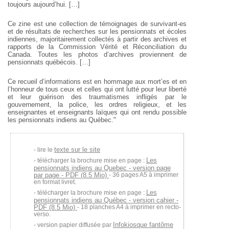
toujours aujourd’hui. […]
Ce zine est une collection de témoignages de survivant-es
et de résultats de recherches sur les pensionnats et écoles
indiennes, majoritairement collectés à partir des archives et
rapports de la Commission Vérité et Réconciliation du
Canada. Toutes les photos d’archives proviennent de
pensionnats québécois. […]
Ce recueil d’informations est en hommage aux mort’es et en
l’honneur de tous ceux et celles qui ont lutté pour leur liberté
et leur guérison des traumatismes infligés par le
gouvernement, la police, les ordres religieux, et les
enseignantes et enseignants laïques qui ont rendu possible
les pensionnats indiens au Québec."
texte sur le site
lire le
Les
télécharger la brochure mise en page :
pensionnats indiens au Quebec - version page
par page - PDF (8.5 Mio)
- 36 pages A5 à imprimer
en format livret.
Les
télécharger la brochure mise en page :
pensionnats indiens au Québec - version cahier -
PDF (8.5 Mio)
- 18 planches A4 à imprimer en recto-
verso.
Infokiosque fantôme
version papier diffusée par