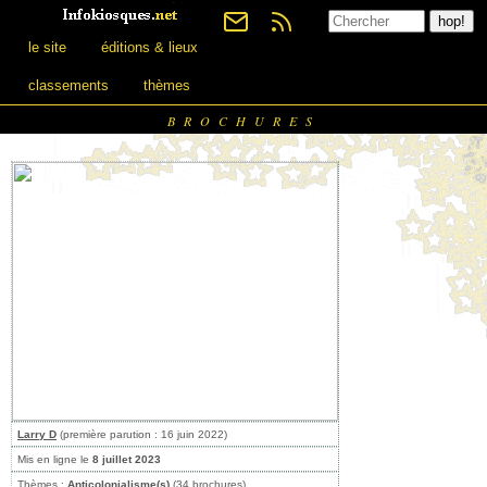
le site
éditions & lieux
classements
thèmes
BROCHURES
Larry D
(première parution : 16 juin 2022)
Mis en ligne le
8 juillet 2023
Thèmes :
Anticolonialisme(s)
(34 brochures)