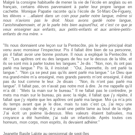
Malgré la consigne habituelle de mener la vie de l’école en anglais ou en
français, certains élèves parvenaient à parler leur propre langue en
cachette. Monique Papatie raconte qu’a l’école de St-Marc-De-Figuery,
les élèves «
...allaient dans un coin pour parler notre langue, même si
nous n’avions pas le droit. Nous avons gardé notre langue,
l’anishinabemowin, et je le parle très bien aujourd’hui, et c’est ce que je
veux enseigner aux enfants, aux petits-enfants et aux arrière-petits-
enfants de ma mère.
»
"Ils nous donnaient une leçon sur la Pentecôte, pis le père principal était
venu avec monsieur l’inspecteur. Pis il fallait être bien de sa personne,
pis il fallait avoir une bonne posture. Il nous a expliqué la Pentecôte. Il
dit : "Les apôtres ont eu des langues de feu sur le dessus de la tête, et
ils se sont mis à parler toutes les langues." Je dis : "Non, non, ils ont pas
parlé ma langue." Pis là, il insistait : "Oui, Jeannette, ils ont parlé ta
langue.". "Non ça se peut pas qu’ils aient parlé ma langue." Le Dieu que
ma grand-mère m’a enseigné, mes grands parents m’ont enseigné, il était
pas du tout comme le leur. Je disais : "Non, ils n’ont pas parlé ma
langue". Il fallait pas, on n’avait pas notre mot à dire. Je me rappelle qu’il
m’a dit : "Mets ta main sur le bureau." Il ne fallait pas le contredire, je
mets ma main sur le bureau, pis avec la règle, il fallait que j’y répète, il
fallait que j’y répète que les apôtres ont parlé ma langue. Moi ça m’a pris
du temps avant que je le dise, mais tu sais c’est ça, j’ai reçu une
marque : coups de règle, il y avait une petite lame au bout de la règle.
J’ai écrit un poème là-dessus. Mes valeurs étaient bafouées, ma
croyance a été humiliée, j’ai subi un infanticide. Après toutes ces
horreurs, mon corps, mon esprits, ils devaient adhérer."
Jeanette Basile Lalote au pensionnat de sept-îles