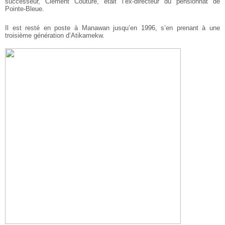
successeur, Clément Couture, était l’ex-directeur du pensionnat de
Pointe-Bleue.
Il est resté en poste à Manawan jusqu’en 1996, s’en prenant à une
troisième génération d’Atikamekw.