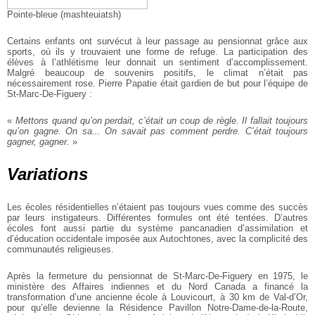
Pointe-bleue (mashteuiatsh)
Certains enfants ont survécut à leur passage au pensionnat grâce aux
sports, où ils y trouvaient une forme de refuge. La participation des
élèves à l’athlétisme leur donnait un sentiment d’accomplissement.
Malgré beaucoup de souvenirs positifs, le climat n’était pas
nécessairement rose. Pierre Papatie était gardien de but pour l’équipe de
St-Marc-De-Figuery :
«
Mettons quand qu’on perdait, c’était un coup de règle. Il fallait toujours
qu’on gagne. On sa... On savait pas comment perdre. C’était toujours
gagner, gagner.
»
Variations
Les écoles résidentielles n’étaient pas toujours vues comme des succès
par leurs instigateurs. Différentes formules ont été tentées. D’autres
écoles font aussi partie du système pancanadien d’assimilation et
d’éducation occidentale imposée aux Autochtones, avec la complicité des
communautés religieuses.
Après la fermeture du pensionnat de St-Marc-De-Figuery en 1975, le
ministère des Affaires indiennes et du Nord Canada a financé la
transformation d’une ancienne école à Louvicourt, à 30 km de Val-d’Or,
pour qu’elle devienne la Résidence Pavillon Notre-Dame-de-la-Route,