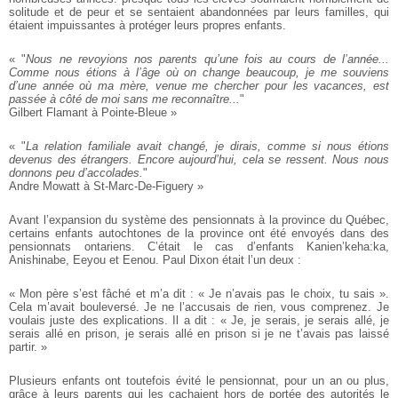
solitude et de peur et se sentaient abandonnées par leurs familles, qui
étaient impuissantes à protéger leurs propres enfants.
« "
Nous ne revoyions nos parents qu’une fois au cours de l’année...
Comme nous étions à l’âge où on change beaucoup, je me souviens
d’une année où ma mère, venue me chercher pour les vacances, est
passée à côté de moi sans me reconnaître...
"
Gilbert Flamant à Pointe-Bleue »
« "
La relation familiale avait changé, je dirais, comme si nous étions
devenus des étrangers. Encore aujourd’hui, cela se ressent. Nous nous
donnons peu d’accolades.
"
Andre Mowatt à St-Marc-De-Figuery »
Avant l’expansion du système des pensionnats à la province du Québec,
certains enfants autochtones de la province ont été envoyés dans des
pensionnats ontariens. C’était le cas d’enfants Kanien’keha:ka,
Anishinabe, Eeyou et Eenou. Paul Dixon était l’un deux :
« Mon père s’est fâché et m’a dit : « Je n’avais pas le choix, tu sais ».
Cela m’avait bouleversé. Je ne l’accusais de rien, vous comprenez. Je
voulais juste des explications. Il a dit : « Je, je serais, je serais allé, je
serais allé en prison, je serais allé en prison si je ne t’avais pas laissé
partir. »
Plusieurs enfants ont toutefois évité le pensionnat, pour un an ou plus,
grâce à leurs parents qui les cachaient hors de portée des autorités le