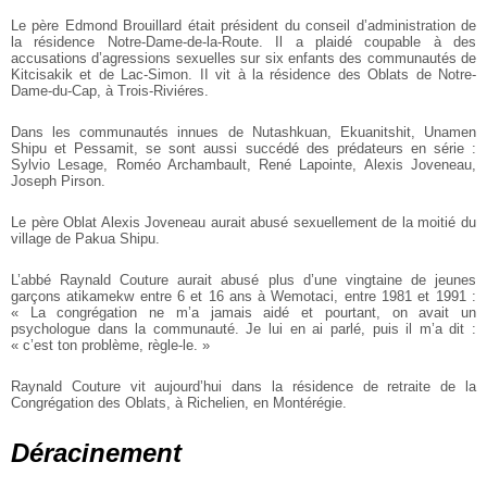
Le père Edmond Brouillard était président du conseil d’administration de
la résidence Notre-Dame-de-la-Route. Il a plaidé coupable à des
accusations d’agressions sexuelles sur six enfants des communautés de
Kitcisakik et de Lac-Simon. II vit à la résidence des Oblats de Notre-
Dame-du-Cap, à Trois-Riviéres.
Dans les communautés innues de Nutashkuan, Ekuanitshit, Unamen
Shipu et Pessamit, se sont aussi succédé des prédateurs en série :
Sylvio Lesage, Roméo Archambault, René Lapointe, Alexis Joveneau,
Joseph Pirson.
Le père Oblat Alexis Joveneau aurait abusé sexuellement de la moitié du
village de Pakua Shipu.
L’abbé Raynald Couture aurait abusé plus d’une vingtaine de jeunes
garçons atikamekw entre 6 et 16 ans à Wemotaci, entre 1981 et 1991 :
« La congrégation ne m’a jamais aidé et pourtant, on avait un
psychologue dans la communauté. Je lui en ai parlé, puis il m’a dit :
« c’est ton problème, règle-le. »
Raynald Couture vit aujourd’hui dans la résidence de retraite de la
Congrégation des Oblats, à Richelien, en Montérégie.
Déracinement