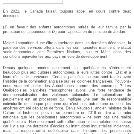
En 2021, le Canada faisait toujours appel en cours contre deux
décisions :
(1) en faveur des enfants autochtones retirés de leur famille par la
protection de la jeunesse et (2) pour l’application du principe de Jordan.
Malgré l’apparition d’une élite autochtone dans les dernières décennies, la
pauvreté des services offerts dans les communautés maintient le statut
socio-économique des Premières Nations, Inuit et Métis dans des
conditions équivalentes aux pays en voie de développement.
Depuis quelques années seulement, les québécois-es s’intéressent
beaucoup plus aux cultures autochtones, à leurs luttes contre l’État et à
leurs récits de survivance. Certains parallèles boiteux sont tracés avec
l’histoire de la domination anglaise sur les colon-es français-es. Pouvons-
nous vraiment parler des Autochtones comme des cousin-es ? Les
Québécois.es blanc-hes francophones avons une forte tendance de
déresponsabilisation des violences coloniales. Le colonialisme de
peuplement est un processus qui implique une part de responsabilité
individuelle de chaque personne qui n’est pas autochtone ou dont les
ancêtres ont été déplacés de force. Denis Vaugeois, ancien ministre de la
Culture et historien, pouvait se permettre en 2019 de dire à la radio
nationale que les pensionnats autochtones « ne sont pas une réalité
québécoise ». Non seulement cette affirmation est complètement fausse
car il y a eu une douzaine d’écoles ou institutions industrielles indiennes,
mais la responsabilité québécoise dans l’histoire des pensionnats