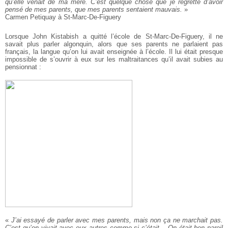
qu’elle venait de ma mère. C’est quelque chose que je regrette d’avoir
pensé de mes parents, que mes parents sentaient mauvais.
»
Carmen Petiquay à St-Marc-De-Figuery
Lorsque John Kistabish a quitté l’école de St-Marc-De-Figuery, il ne
savait plus parler algonquin, alors que ses parents ne parlaient pas
français, la langue qu’on lui avait enseignée à l’école. Il lui était presque
impossible de s’ouvrir à eux sur les maltraitances qu’il avait subies au
pensionnat :
«
J’ai essayé de parler avec mes parents, mais non ça ne marchait pas.
C’est qu’on vivait avec eux autres comme si c’était... On était ben pareil