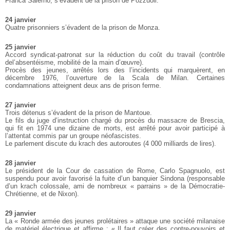
Franca Salerno, s’évadent de la prison de Pozzuoli.
24 janvier
Quatre prisonniers s’évadent de la prison de Monza.
25 janvier
Accord syndicat-patronat sur la réduction du coût du travail (contrôle
del’absentéisme, mobilité de la main d’œuvre).
Procès des jeunes, arrêtés lors des l’incidents qui marquèrent, en
décembre 1976, l’ouverture de la Scala de Milan. Certaines
condamnations atteignent deux ans de prison ferme.
27 janvier
Trois détenus s’évadent de la prison de Mantoue.
Le fils du juge d’instruction chargé du procès du massacre de Brescia,
qui fit en 1974 une dizaine de morts, est arrêté pour avoir participé à
l’attentat commis par un groupe néofascistes.
Le parlement discute du krach des autoroutes (4 000 milliards de lires).
28 janvier
Le président de la Cour de cassation de Rome, Carlo Spagnuolo, est
suspendu pour avoir favorisé la fuite d’un banquier Sindona (responsable
d’un krach colossale, ami de nombreux « parrains » de la Démocratie-
Chrétienne, et de Nixon).
29 janvier
La « Ronde armée des jeunes prolétaires » attaque une société milanaise
de matériel électrique et affirme : « Il faut créer des contre-pouvoirs et