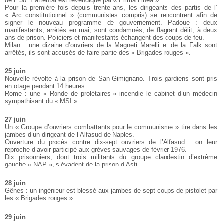
de P.38. L’attentat est revendiqué par « Prima Linea ».
Pour la première fois depuis trente ans, les dirigeants des partis de l’
« Arc constitutionnel » (communistes compris) se rencontrent afin de
signer le nouveau programme de gouvernement. Padoue : deux
manifestants, arrêtés en mai, sont condamnés, de flagrant délit, à deux
ans de prison. Policiers et manifestants échangent des coups de feu.
Milan : une dizaine d’ouvriers de la Magneti Marelli et de la Falk sont
arrêtés, ils sont accusés de faire partie des « Brigades rouges ».
25 juin
Nouvelle révolte à la prison de San Gimignano. Trois gardiens sont pris
en otage pendant 14 heures.
Rome : une « Ronde de prolétaires » incendie le cabinet d’un médecin
sympathisant du « MSI ».
27 juin
Un « Groupe d’ouvriers combattants pour le communisme » tire dans les
jambes d’un dirigeant de l’Alfasud de Naples.
Ouverture du procès contre dix-sept ouvriers de l’Alfasud : on leur
reproche d’avoir participé aux grèves sauvages de février 1976.
Dix prisonniers, dont trois militants du groupe clandestin d’extrême
gauche « NAP », s’évadent de la prison d’Asti.
28 juin
Gênes : un ingénieur est blessé aux jambes de sept coups de pistolet par
les « Brigades rouges ».
29 juin