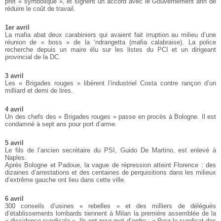
prêt « symbolique », et signent un accord avec le Gouvernement afin de
réduire le coût de travail.
1er avril
La mafia abat deux carabiniers qui avaient fait irruption au milieu d’une
réunion de « boss » de la ‘ndrangetta (mafia calabraise). La police
recherche depuis un maire élu sur les listes du PCI et un dirigeant
provincial de la DC.
3 avril
Les « Brigades rouges » libèrent l’industriel Costa contre rançon d’un
milliard et demi de lires.
4 avril
Un des chefs des « Brigades rouges » passe en procès à Bologne. Il est
condamné à sept ans pour port d’arme.
5 avril
Le fils de l’ancien secrétaire du PSI, Guido De Martino, est enlevé à
Naples.
Après Bologne et Padoue, la vague de répression atteint Florence : des
dizaines d’arrestations et des centaines de perquisitions dans les milieux
d’extrême gauche ont lieu dans cette ville.
6 avril
300 conseils d’usines « rebelles » et des milliers de délégués
d’établissements lombards tiennent à Milan la première assemblée de la
« dissidence syndicale ». Ils ont pour mot d’ordre : « Pour le syndicat des