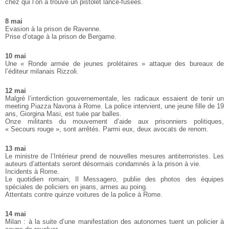
chez qui l’on a trouvé un pistolet lance-fusées.
8 mai
Evasion à la prison de Ravenne.
Prise d’otage à la prison de Bergame.
10 mai
Une « Ronde armée de jeunes prolétaires » attaque des bureaux de
l’éditeur milanais Rizzoli.
12 mai
Malgré l’interdiction gouvernementale, les radicaux essaient de tenir un
meeting Piazza Navona à Rome. La police intervient, une jeune fille de 19
ans, Giorgina Masi, est tuée par balles.
Onze militants du mouvement d’aide aux prisonniers politiques,
« Secours rouge », sont arrêtés. Parmi eux, deux avocats de renom.
13 mai
Le ministre de l’Intérieur prend de nouvelles mesures antiterroristes. Les
auteurs d’attentats seront désormais condamnés à la prison à vie.
Incidents à Rome.
Le quotidien romain, Il Messagero, publie des photos des équipes
spéciales de policiers en jeans, armes au poing.
Attentats contre quinze voitures de la police à Rome.
14 mai
Milan : à la suite d’une manifestation des autonomes tuent un policier à