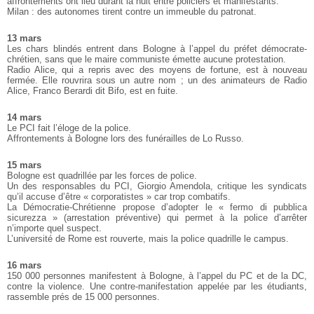
affrontements ont lieu durant la nuit entre policiers et manifestants.
Milan : des autonomes tirent contre un immeuble du patronat.
13 mars
Les chars blindés entrent dans Bologne à l’appel du préfet démocrate-
chrétien, sans que le maire communiste émette aucune protestation.
Radio Alice, qui a repris avec des moyens de fortune, est à nouveau
fermée. Elle rouvrira sous un autre nom ; un des animateurs de Radio
Alice, Franco Berardi dit Bifo, est en fuite.
14 mars
Le PCI fait l’éloge de la police.
Affrontements à Bologne lors des funérailles de Lo Russo.
15 mars
Bologne est quadrillée par les forces de police.
Un des responsables du PCI, Giorgio Amendola, critique les syndicats
qu’il accuse d’être « corporatistes » car trop combatifs.
La Démocratie-Chrétienne propose d’adopter le « fermo di pubblica
sicurezza » (arrestation préventive) qui permet à la police d’arrêter
n’importe quel suspect.
L’université de Rome est rouverte, mais la police quadrille le campus.
16 mars
150 000 personnes manifestent à Bologne, à l’appel du PC et de la DC,
contre la violence. Une contre-manifestation appelée par les étudiants,
rassemble prés de 15 000 personnes.