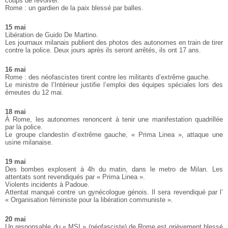
coups de revolver.
Rome : un gardien de la paix blessé par balles.
15 mai
Libération de Guido De Martino.
Les journaux milanais publient des photos des autonomes en train de tirer
contre la police. Deux jours après ils seront arrêtés, ils ont 17 ans.
16 mai
Rome : des néofascistes tirent contre les militants d’extrême gauche.
Le ministre de l’Intérieur justifie l’emploi des équipes spéciales lors des
émeutes du 12 mai.
18 mai
À Rome, les autonomes renoncent à tenir une manifestation quadrillée
par la police.
Le groupe clandestin d’extrême gauche, « Prima Linea », attaque une
usine milanaise.
19 mai
Des bombes explosent à 4h du matin, dans le metro de Milan. Les
attentats sont revendiqués par « Prima Linea ».
Violents incidents à Padoue.
Attentat manqué contre un gynécologue génois. Il sera revendiqué par l’
« Organisation féministe pour la libération communiste ».
20 mai
Un responsable du « MSI » (néofasciste) de Rome est grièvement blessé