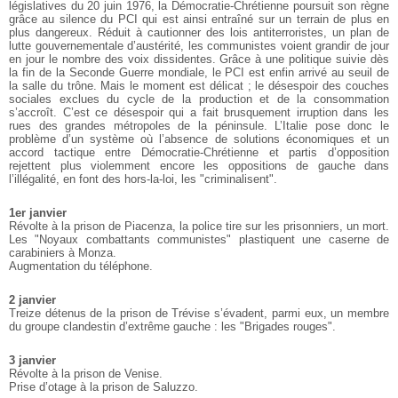
législatives du 20 juin 1976, la Démocratie-Chrétienne poursuit son règne
grâce au silence du PCI qui est ainsi entraîné sur un terrain de plus en
plus dangereux. Réduit à cautionner des lois antiterroristes, un plan de
lutte gouvernementale d’austérité, les communistes voient grandir de jour
en jour le nombre des voix dissidentes.
Grâce à une politique suivie dès
la fin de la Seconde Guerre mondiale, le PCI est enfin arrivé au seuil de
la salle du trône. Mais le moment est délicat ; le désespoir des couches
sociales exclues du cycle de la production et de la consommation
s’accroît. C’est ce désespoir qui a fait brusquement irruption dans les
rues des grandes métropoles de la péninsule.
L’Italie pose donc le
problème d’un système où l’absence de solutions économiques et un
accord tactique entre Démocratie-Chrétienne et partis d’opposition
rejettent plus violemment encore les oppositions de gauche dans
l’illégalité, en font des hors-la-loi, les "criminalisent".
1er janvier
Révolte à la prison de Piacenza, la police tire sur les prisonniers, un mort.
Les "Noyaux combattants communistes"
plastiquent une caserne de
carabiniers à
Monza.
Augmentation du téléphone.
2 janvier
Treize détenus de la prison de Trévise s’évadent, parmi eux, un membre
du groupe clandestin d’extrême gauche : les "Brigades rouges".
3 janvier
Révolte à la prison de Venise.
Prise d’otage à la prison de Saluzzo.