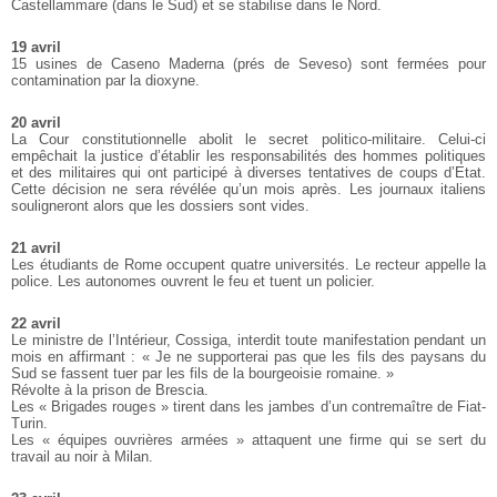
Castellammare (dans le Sud) et se stabilise dans le Nord.
19 avril
15 usines de Caseno Maderna (prés de Seveso) sont fermées pour
contamination par la dioxyne.
20 avril
La Cour constitutionnelle abolit le secret politico-militaire. Celui-ci
empêchait la justice d’établir les responsabilités des hommes politiques
et des militaires qui ont participé à diverses tentatives de coups d’Etat.
Cette décision ne sera révélée qu’un mois après. Les journaux italiens
souligneront alors que les dossiers sont vides.
21 avril
Les étudiants de Rome occupent quatre universités. Le recteur appelle la
police. Les autonomes ouvrent le feu et tuent un policier.
22 avril
Le ministre de l’Intérieur, Cossiga, interdit toute manifestation pendant un
mois en affirmant : « Je ne supporterai pas que les fils des paysans du
Sud se fassent tuer par les fils de la bourgeoisie romaine. »
Révolte à la prison de Brescia.
Les « Brigades rouges » tirent dans les jambes d’un contremaître de Fiat-
Turin.
Les « équipes ouvrières armées » attaquent une firme qui se sert du
travail au noir à Milan.