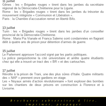
11 juillet
Gênes : les « Brigades rouges » tirent dans les jambes du secrétaire
régional de la Démocratie-Chrétienne pour la Ligurie.
Rome : les « Brigades rouges » tirent dans les jambes du trésorier du
mouvement intégriste « Communion et Libération ».
Paris : la Chambre d’accusation remet en liberté Bifo.
13 juillet
Turin : les « Brigades rouges » tirent dans les jambes d’un conseiller
provincial de la Démocratie-Chrétienne.
Rome : Maria Pia Vianale et Franca Salerno sont condamnées en flagrant
délit à quatre ans de prison pour détention d’armes de guerre.
15 juillet
Le Parlement approuve l’accord signé par les partis politiques.
La police perquisitionne la cité universitaire et arrête quatre étudiants
chez qui elle a trouvé un tract des « BR » et des cartouches.
17 juillet
Révolte à la prison de Trani, une des plus sûres d’Italie. Quatre militants
des « NAP » prennent onze gardiens en otage.
Les « Noyaux armés d’action révolutionnaire » font exploser des bombes
sur les chantiers de deux prisons en construction à Florence et à
Livourne.
Brochures subversives à lire,
imprimer, propager