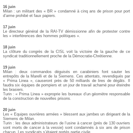
16 juin
Milan : un militant des « BR » condamné à cinq ans de prison pour port
d’arme prohibé et faux papiers.
17 juin
Le directeur général de la RAI-TV démissionne afin de protester contre
les « interférences des hommes politiques ».
18 juin
La clôture du congrès de la CISL voit la victoire de la gauche de ce
syndicat traditionnellement proche de la Démocratie-Chrétienne.
19 juin
Milan : deux commandos déguisés en carabiniers font sauter les
entrepôts de la Marelli et de la Siemens. Ces attentats, revendiqués par
« Prima Linea », causeront près de 50 milliards de lires de dégâts. Il
faudra six équipes de pompiers et un jour de travail acharné pour éteindre
les brasiers.
Turin : « Prima Linea » exproprie les bureaux d’un géomètre responsable
de la construction de nouvelles prisons.
20 juin
Les « Equipes ouvrières armées » blessent aux jambes un dirigeant de la
Siemens de Milan.
Turin : les deux administrateurs de l’usine à cancer (prés de 130 ouvriers
sont morts de cancer à la vessie) sont condamnés à six ans de prison
chacun. Les syndicats s’étaient portés partie civile.