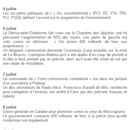
4 juillet
Les six partis politiques de l’ « Arc constitutionnel » (PCI, DC, PSI, PRI,
PLI, PSDI) ratifient l’accord sur le programme du Gouvernement.
6 juillet
La Démocratie-Chrétienne fait voter par la Chambre des députés une loi
prévoyant l’augmentation de 50% des loyers. Les partis de gauche ont
voté contre en affirmant : « On donne 400 milliards de lires aux
propriétaires. ».
Un dirigeant communiste demande l’ouverture d’une enquête sur la mort
de Lo Muscio. L’autopsie établira qu’il a été abattu d’un coup de pistolet à
la tête à bout portant par un policier, alors qu’il avait été cloué au sol par
une rafale de mitraillette.
7 juillet
Un commando du « Front communiste combattant » tire dans les jambes
d’un journaliste à Padoue.
Un des animateurs de Radio Alice, Francesco Barardi dit Bifo, recherché
pour instigation à l’émeute, est arrêté à Paris par des policiers français et
italiens.
8 juillet
Grève générale en Calabre pour protester contre la crise du Mezzogiorno.
Le gouvernement consacre 100 milliards de lires à la police pour qu’elle
modernise son équipement.