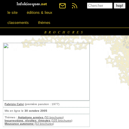
le site
éditions & lieux
classements
thèmes
BROCHURES
Fabrizio Calvi
(première parution : 1977)
Mis en ligne le
30 octobre 2005
Thèmes :
Agitations armées
(50 brochures)
Insurrections, révoltes, émeutes
(105 brochures)
Mouvance autonome
(53 brochures)