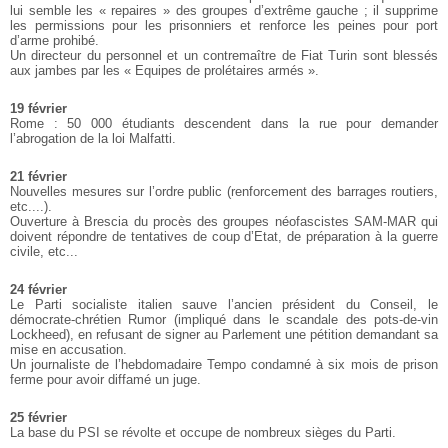
lui semble les « repaires » des groupes d’extrême gauche ; il supprime
les permissions pour les prisonniers et renforce les peines pour port
d’arme prohibé.
Un directeur du personnel et un contremaître de Fiat Turin sont blessés
aux jambes par les « Equipes de prolétaires armés ».
19 février
Rome : 50 000 étudiants descendent dans la rue pour demander
l’abrogation de la loi Malfatti.
21 février
Nouvelles mesures sur l’ordre public (renforcement des barrages routiers,
etc....).
Ouverture à Brescia du procès des groupes néofascistes SAM-MAR qui
doivent répondre de tentatives de coup d’Etat, de préparation à la guerre
civile, etc...
24 février
Le Parti socialiste italien sauve l’ancien président du Conseil, le
démocrate-chrétien Rumor (impliqué dans le scandale des pots-de-vin
Lockheed), en refusant de signer au Parlement une pétition demandant sa
mise en accusation.
Un journaliste de l’hebdomadaire Tempo condamné à six mois de prison
ferme pour avoir diffamé un juge.
25 février
La base du PSI se révolte et occupe de nombreux sièges du Parti.