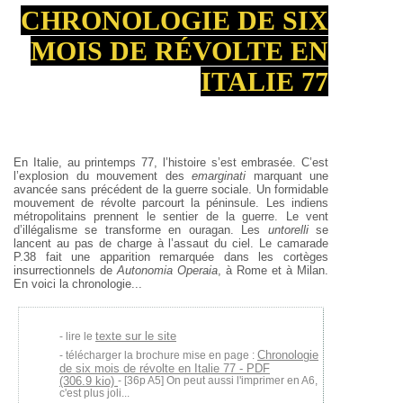
CHRONOLOGIE DE SIX
MOIS DE RÉVOLTE EN
ITALIE 77
En Italie, au printemps 77, l’histoire s’est embrasée. C’est
l’explosion du mouvement des
emarginati
marquant une
avancée sans précédent de la guerre sociale. Un formidable
mouvement de révolte parcourt la péninsule. Les indiens
métropolitains prennent le sentier de la guerre. Le vent
d’illégalisme se transforme en ouragan. Les
untorelli
se
lancent au pas de charge à l’assaut du ciel. Le camarade
P.38 fait une apparition remarquée dans les cortèges
insurrectionnels de
Autonomia Operaia
, à Rome et à Milan.
En voici la chronologie...
texte sur le site
lire le
Chronologie
télécharger la brochure mise en page :
de six mois de révolte en Italie 77 - PDF
(306.9 kio)
- [36p A5] On peut aussi l'imprimer en A6,
c'est plus joli...