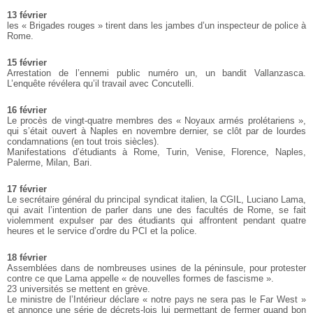
13 février
les « Brigades rouges » tirent dans les jambes d’un inspecteur de police à
Rome.
15 février
Arrestation de l’ennemi public numéro un, un bandit Vallanzasca.
L’enquête révélera qu’il travail avec Concutelli.
16 février
Le procès de vingt-quatre membres des « Noyaux armés prolétariens »,
qui s’était ouvert à Naples en novembre dernier, se clôt par de lourdes
condamnations (en tout trois siècles).
Manifestations d’étudiants à Rome, Turin, Venise, Florence, Naples,
Palerme, Milan, Bari.
17 février
Le secrétaire général du principal syndicat italien, la CGIL, Luciano Lama,
qui avait l’intention de parler dans une des facultés de Rome, se fait
violemment expulser par des étudiants qui affrontent pendant quatre
heures et le service d’ordre du PCI et la police.
18 février
Assemblées dans de nombreuses usines de la péninsule, pour protester
contre ce que Lama appelle « de nouvelles formes de fascisme ».
23 universités se mettent en grève.
Le ministre de l’Intérieur déclare « notre pays ne sera pas le Far West »
et annonce une série de décrets-lois lui permettant de fermer quand bon