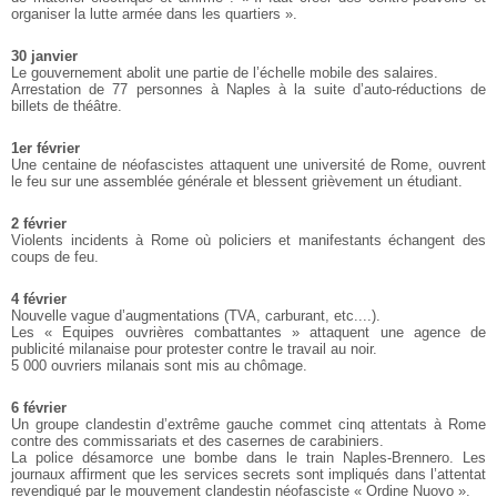
organiser la lutte armée dans les quartiers ».
30 janvier
Le gouvernement abolit une partie de l’échelle mobile des salaires.
Arrestation de 77 personnes à Naples à la suite d’auto-réductions de
billets de théâtre.
1er février
Une centaine de néofascistes attaquent une université de Rome, ouvrent
le feu sur une assemblée générale et blessent grièvement un étudiant.
2 février
Violents incidents à Rome où policiers et manifestants échangent des
coups de feu.
4 février
Nouvelle vague d’augmentations (TVA, carburant, etc....).
Les « Equipes ouvrières combattantes » attaquent une agence de
publicité milanaise pour protester contre le travail au noir.
5 000 ouvriers milanais sont mis au chômage.
6 février
Un groupe clandestin d’extrême gauche commet cinq attentats à Rome
contre des commissariats et des casernes de carabiniers.
La police désamorce une bombe dans le train Naples-Brennero. Les
journaux affirment que les services secrets sont impliqués dans l’attentat
revendiqué par le mouvement clandestin néofasciste « Ordine Nuovo ».