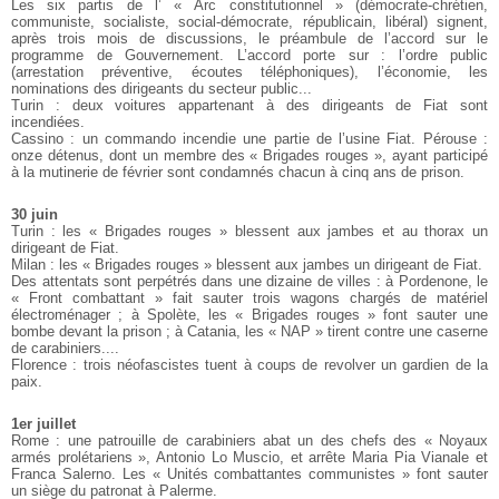
Les six partis de l’ « Arc constitutionnel » (démocrate-chrétien,
communiste, socialiste, social-démocrate, républicain, libéral) signent,
après trois mois de discussions, le préambule de l’accord sur le
programme de Gouvernement. L’accord porte sur : l’ordre public
(arrestation préventive, écoutes téléphoniques), l’économie, les
nominations des dirigeants du secteur public...
Turin : deux voitures appartenant à des dirigeants de Fiat sont
incendiées.
Cassino : un commando incendie une partie de l’usine Fiat.
Pérouse :
onze détenus, dont un membre des « Brigades rouges », ayant participé
à la mutinerie de février sont condamnés chacun à cinq ans de prison.
30 juin
Turin : les « Brigades rouges » blessent aux jambes et au thorax un
dirigeant de Fiat.
Milan : les « Brigades rouges » blessent aux jambes un dirigeant de Fiat.
Des attentats sont perpétrés dans une dizaine de villes : à Pordenone, le
« Front combattant » fait sauter trois wagons chargés de matériel
électroménager ; à Spolète, les « Brigades rouges » font sauter une
bombe devant la prison ; à Catania, les « NAP » tirent contre une caserne
de carabiniers....
Florence : trois néofascistes tuent à coups de revolver un gardien de la
paix.
1er juillet
Rome : une patrouille de carabiniers abat un des chefs des « Noyaux
armés prolétariens », Antonio Lo Muscio, et arrête Maria Pia Vianale et
Franca Salerno. Les « Unités combattantes communistes » font sauter
un siège du patronat à Palerme.