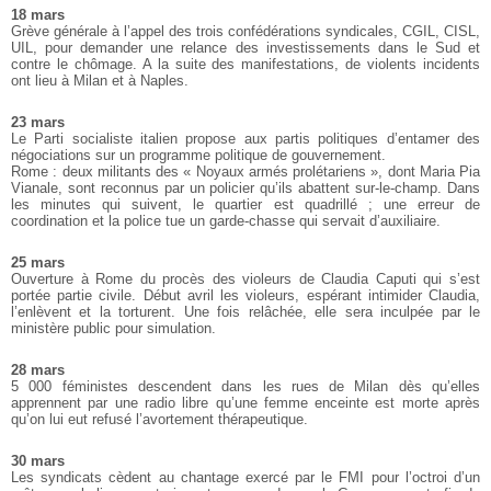
18 mars
Grève générale à l’appel des trois confédérations syndicales, CGIL, CISL,
UIL, pour demander une relance des investissements dans le Sud et
contre le chômage. A la suite des manifestations, de violents incidents
ont lieu à Milan et à Naples.
23 mars
Le Parti socialiste italien propose aux partis politiques d’entamer des
négociations sur un programme politique de gouvernement.
Rome : deux militants des « Noyaux armés prolétariens », dont Maria Pia
Vianale, sont reconnus par un policier qu’ils abattent sur-le-champ. Dans
les minutes qui suivent, le quartier est quadrillé ; une erreur de
coordination et la police tue un garde-chasse qui servait d’auxiliaire.
25 mars
Ouverture à Rome du procès des violeurs de Claudia Caputi qui s’est
portée partie civile. Début avril les violeurs, espérant intimider Claudia,
l’enlèvent et la torturent. Une fois relâchée, elle sera inculpée par le
ministère public pour simulation.
28 mars
5 000 féministes descendent dans les rues de Milan dès qu’elles
apprennent par une radio libre qu’une femme enceinte est morte après
qu’on lui eut refusé l’avortement thérapeutique.
30 mars
Les syndicats cèdent au chantage exercé par le FMI pour l’octroi d’un