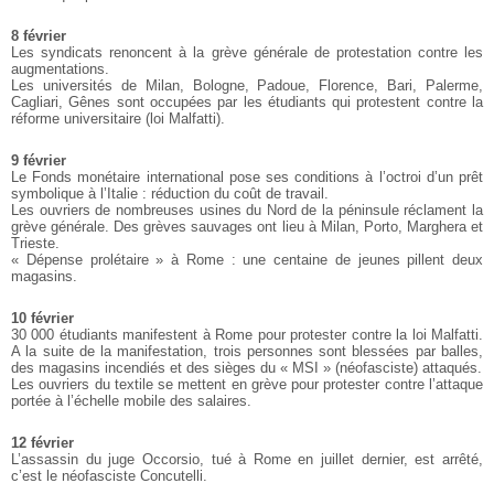
8 février
Les syndicats renoncent à la grève générale de protestation contre les
augmentations.
Les universités de Milan, Bologne, Padoue, Florence, Bari, Palerme,
Cagliari, Gênes sont occupées par les étudiants qui protestent contre la
réforme universitaire (loi Malfatti).
9 février
Le Fonds monétaire international pose ses conditions à l’octroi d’un prêt
symbolique à l’Italie : réduction du coût de travail.
Les ouvriers de nombreuses usines du Nord de la péninsule réclament la
grève générale. Des grèves sauvages ont lieu à Milan, Porto, Marghera et
Trieste.
« Dépense prolétaire » à Rome : une centaine de jeunes pillent deux
magasins.
10 février
30 000 étudiants manifestent à Rome pour protester contre la loi Malfatti.
A la suite de la manifestation, trois personnes sont blessées par balles,
des magasins incendiés et des sièges du « MSI » (néofasciste) attaqués.
Les ouvriers du textile se mettent en grève pour protester contre l’attaque
portée à l’échelle mobile des salaires.
12 février
L’assassin du juge Occorsio, tué à Rome en juillet dernier, est arrêté,
c’est le néofasciste Concutelli.