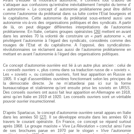
Avant d’étudier la mouvance autonome, il convient tout d’abord de
s’attaquer aux confusions qu’entraîne inévitablement l’emploi du terme d’
«
autonomie
». Le concept d’ autonomie prolétarienne peut être défini
comme l’autonomie du prolétariat dans sa lutte contre l’Etat bourgeois et
le capitalisme. Cette autonomie du prolétariat sous-entend aussi une
autonomie vis-à-vis des organisations politiques et des syndicats. A partir
de là, on peut dégager différentes interprétations de l’autonomie
prolétarienne. En Italie, certains groupes opéraïstes
[
26
]
mettent en avant
dans les années 70 la volonté de construire un «
parti autonome
», et
privilégient l’autonomie à l’égard des syndicats, considérés comme des
rouages de l’Etat et du capitalisme. A l’opposé, des syndicalistes-
révolutionnaires se réclament aux aussi de l’autonomie prolétarienne en
mettant en avant l’autonomie à l’égard des organisations politiques.
Ce concept d’autonomie ouvrière est lié à un autre plus ancien : celui de
«
conseils ouvriers
», plus connu dans sa traduction russe de «
soviets
».
Les «
soviets
», ou conseils ouvriers, font leur apparition en Russie en
1905. Il s’agit d’assemblées ouvrières fonctionnant selon les principes de
la démocratie directe. Je ne m’attarderai pas ici sur la forme
bureaucratique et stalinienne qu’ont ensuite prise les soviets en URSS.
Des conseils ouvriers ont aussi fait leur apparition en Allemagne en 1918,
ainsi qu’en Italie en 1919 et 1920. Les conseils ouvriers sont un véritable
pouvoir ouvrier insurrectionnel.
D’après Spartacus, le concept d’autonomie ouvrière serait apparu en Italie
dans les années 50
[
27
]
. Il se développe ensuite dans les années 60 à
travers le courant opéraïste. En France, ce concept se répand surtout
après 1968. Le groupe maoïste «
Vive La Révolution
» conclut ainsi l’une
de ses brochures parue en 1970 par le slogan «
Vive l’autonomie