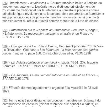
[
26
]
Littéralement «
ouvriéristes
». Courant marxiste italien à l’origine du
mouvement autonome. L’opéraïsme se distingue principalement de
l’ouvriérisme traditionnel par la référence au prolétaire précaire comme
principale figure révolutionnaire, le concept de «
communisme immédiat
»
en opposition à celui de phase de transition socialiste, ainsi que par la
mise en avant du refus du travail comme moteur de la lutte de classe.
[
27
]
«
Information sur la « sphère de l’Autonomie » en Italie
», page 5,
«
L’Autonomie. Le mouvement autonome en Italie et en France
»,
SPARTACUS 1978
[
28
]
«
Changer la vie !
», Roland Castro, Document politique n° 1 de Vive
La Révolution. Cité dans «
Les Maoïstes. La folle histoire des gardes
rouges français
», page 180, Christophe Bourseiller, PLON 1996
[
29
]
«
La Violence politique et son deuil
», pages 48-51, 237, Isabelle
Sommier, PRESSES UNIVERSITAIRES DE RENNES 1998
[
30
]
«
L’Autonomie. Le mouvement autonome en Italie et en France
»,
SPARTACUS 1978
[
31
]
Effectifs du meeting autonome organisé à la Mutualité le 23 avril
1979
[
32
]
Terme utilisé pour désigner les groupes marxistes se réclamant du
communisme de conseils (faisant référence aux conseils ouvriers) et