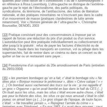
qualifiés pour cette raison de «
conseillistes
» ou de «
luxembourgistes
»
en référence à Rosa Luxemburg. L’ultra-gauche se distingue de l’extrême-
gauche par le rejet de l’électoralisme, des partis politiques, du
syndicalisme, du léninisme, de l’antifascisme, des luttes de libération
nationale, et des pratiques minoritaires ne s’inscrivant pas dans le cadre
d’un mouvement de masse (pratiques clandestines de lutte armée
notamment). Voir «
Histoire générale de l’ ultra-gauche
», Christophe
Bourseiller, DENOËL 2003
[
33
]
Pratique consistant pour des consommateurs à imposer par un
rapport de forces une réduction du prix d’un produit ou d’un service.
L’autoréduction peut être pratiquée individuellement ou collectivement et
aller jusqu’à la gratuité : refus de payer les factures d’électricité ou de
téléphone, fraude dans les transports en commun, vol ou pillage dans les
supermarchés, fait de rentrer dans un cinéma ou dans un concert ou de
quitter un bar ou un restaurant sans payer...
[
34
]
Pseudonyme d’un squatter du 20e arrondissement de Paris (entretien
du 29/01/2004)
[
35
]
«
les premiers bombages qu’ on a fait, c’ était le bombage situ « Ne
dites plus « Bonjour monsieur le professeur », dites « Crève salope ! » »
(...) On bombait aussi vachement des trucs sur la vie : je me rappelle d’
un gros « Orgasme » qu’on avait bombé en bas dans le hall du CES (...)
On lisait aussi les situs, mais les situs c’était encore autre chose, c’était
pas pour la théorie des situs, les situs ce qui nous amusait c’était le côté
joueur, on aimait bien ça (...) Le gros slogan de l’époque, de toute façon,
c’était : « Ne travaillez jamais », « Rejoignez l’armée du crime »
»
(entretien avec Stéphane). «
En mai 1983, il y avait deux groupes : ceux