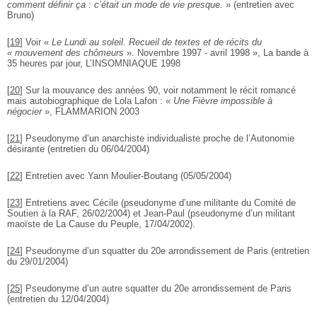
comment définir ça : c’était un mode de vie presque.
» (entretien avec
Bruno)
[
19
]
Voir «
Le Lundi au soleil. Recueil de textes et de récits du
« mouvement des chômeurs
». Novembre 1997 - avril 1998 », La bande à
35 heures par jour, L’INSOMNIAQUE 1998
[
20
]
Sur la mouvance des années 90, voir notamment le récit romancé
mais autobiographique de Lola Lafon : «
Une Fièvre impossible à
négocier
», FLAMMARION 2003
[
21
]
Pseudonyme d’un anarchiste individualiste proche de l’Autonomie
désirante (entretien du 06/04/2004)
[
22
]
Entretien avec Yann Moulier-Boutang (05/05/2004)
[
23
]
Entretiens avec Cécile (pseudonyme d’une militante du Comité de
Soutien à la RAF, 26/02/2004) et Jean-Paul (pseudonyme d’un militant
maoïste de La Cause du Peuple, 17/04/2002).
[
24
]
Pseudonyme d’un squatter du 20e arrondissement de Paris (entretien
du 29/01/2004)
[
25
]
Pseudonyme d’un autre squatter du 20e arrondissement de Paris
(entretien du 12/04/2004)