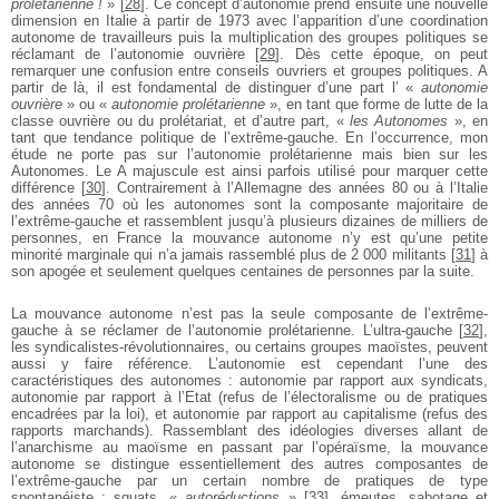
prolétarienne !
»
[
28
]
. Ce concept d’autonomie prend ensuite une nouvelle
dimension en Italie à partir de 1973 avec l’apparition d’une coordination
autonome de travailleurs puis la multiplication des groupes politiques se
réclamant de l’autonomie ouvrière
[
29
]
. Dès cette époque, on peut
remarquer une confusion entre conseils ouvriers et groupes politiques. A
partir de là, il est fondamental de distinguer d’une part l’ «
autonomie
ouvrière
» ou «
autonomie prolétarienne
», en tant que forme de lutte de la
classe ouvrière ou du prolétariat, et d’autre part, «
les Autonomes
», en
tant que tendance politique de l’extrême-gauche. En l’occurrence, mon
étude ne porte pas sur l’autonomie prolétarienne mais bien sur les
Autonomes. Le A majuscule est ainsi parfois utilisé pour marquer cette
différence
[
30
]
. Contrairement à l’Allemagne des années 80 ou à l’Italie
des années 70 où les autonomes sont la composante majoritaire de
l’extrême-gauche et rassemblent jusqu’à plusieurs dizaines de milliers de
personnes, en France la mouvance autonome n’y est qu’une petite
minorité marginale qui n’a jamais rassemblé plus de 2 000 militants
[
31
]
à
son apogée et seulement quelques centaines de personnes par la suite.
La mouvance autonome n’est pas la seule composante de l’extrême-
gauche à se réclamer de l’autonomie prolétarienne. L’ultra-gauche
[
32
]
,
les syndicalistes-révolutionnaires, ou certains groupes maoïstes, peuvent
aussi y faire référence. L’autonomie est cependant l’une des
caractéristiques des autonomes : autonomie par rapport aux syndicats,
autonomie par rapport à l’Etat (refus de l’électoralisme ou de pratiques
encadrées par la loi), et autonomie par rapport au capitalisme (refus des
rapports marchands). Rassemblant des idéologies diverses allant de
l’anarchisme au maoïsme en passant par l’opéraïsme, la mouvance
autonome se distingue essentiellement des autres composantes de
l’extrême-gauche par un certain nombre de pratiques de type
spontanéiste : squats, «
autoréductions
»
[
33
]
, émeutes, sabotage et