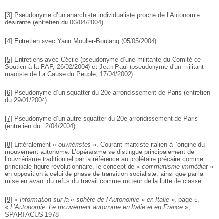
[
3
]
Pseudonyme d’un anarchiste individualiste proche de l’Autonomie
désirante (entretien du 06/04/2004)
[
4
]
Entretien avec Yann Moulier-Boutang (05/05/2004)
[
5
]
Entretiens avec Cécile (pseudonyme d’une militante du Comité de
Soutien à la RAF, 26/02/2004) et Jean-Paul (pseudonyme d’un militant
maoïste de La Cause du Peuple, 17/04/2002).
[
6
]
Pseudonyme d’un squatter du 20e arrondissement de Paris (entretien
du 29/01/2004)
[
7
]
Pseudonyme d’un autre squatter du 20e arrondissement de Paris
(entretien du 12/04/2004)
[
8
]
Littéralement «
ouvriéristes
». Courant marxiste italien à l’origine du
mouvement autonome. L’opéraïsme se distingue principalement de
l’ouvriérisme traditionnel par la référence au prolétaire précaire comme
principale figure révolutionnaire, le concept de «
communisme immédiat
»
en opposition à celui de phase de transition socialiste, ainsi que par la
mise en avant du refus du travail comme moteur de la lutte de classe.
[
9
]
«
Information sur la « sphère de l’Autonomie » en Italie
», page 5,
«
L’Autonomie. Le mouvement autonome en Italie et en France
»,
SPARTACUS 1978