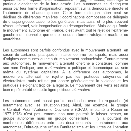
pratique clandestine de la lutte armée. Les autonomes se distinguent
aussi par leur forme d’organisation, reposant sur la démocratie directe et
l’autonomie de chaque groupe. Cette forme d’organisation peut se
décliner de différentes manières : coordinations composées de délégués
de chaque groupe, assemblées générales, mais aussi et le plus souvent
réseau informel, voir inorganisation ou désorganisation. Mais ce qui fonde
le mouvement autonome en France, c’est avant tout le rejet de l’extrême-
gauche institutionnelle, que ce soit sous sa forme trotskyste, maoïste, ou
anarchiste.
Les autonomes sont parfois confondus avec le mouvement alternatif, en
raison de certaines pratiques similaires comme les squats, mais aussi
d’origines communes au sein du mouvement antinucléaire. Contrairement
aux autonomes, le mouvement alternatif cherche à construire, comme
son nom l’indique, une «
alternative
» politique et économique au sein
même du système capitaliste. A la différence des autonomes, le
mouvement alternatif ne rejette pas les pratiques citoyennes et
électoralistes mais refuse par contre généralement la violence et les
pratiques s’éloignant trop de la légalité. Le mouvement des Verts est ainsi
bien représentatif de cette ligne politique
alternative
.
Les autonomes sont aussi parfois confondus avec l’ultra-gauche (et
notamment avec les situationnistes). Ainsi, par exemple, le groupe
« Combat Pour l’Autonomie Ouvrière » (CPAO, implanté à Rouen en
1977-1978) n’est pas, comme son nom pourrait le laisser penser, un
groupe autonome mais un groupe conseilliste. Il y a pourtant de
nombreuses différences entre ces deux courants : contrairement aux
autonomes, l’ultra-gauche refuse l’antifascisme et les luttes de libération