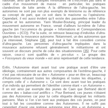
nationale, ainsi que les pratiques minoritaires ne s’inscrivant pas dans le
cadre d’un mouvement de masse : en particulier, les pratiques
clandestines de lutte armée. A la différence de l’ultra-gauche, les
autonomes ne sont pas non plus exempts de léninisme ou de référence
au concept de parti, que ce soit dans le maoïsme ou l’opéraïsme.
Cependant, il est aussi évident qu’il existe des passerelles entre l’ultra-
gauche et les autonomes. Yann Moulier-Boutang, principal leader du
mouvement autonome en France, venait d’ailleurs lui-même de l’ultra-
gauche (en l’occurrence du groupe « Informations et Correspondances
Ouvrières » (ICO)). Par la suite, on retrouve beaucoup d’individus d’ultra-
gauche dans la mouvance autonome. Notamment, un des autonomes que
j’ai interviewé, Stéphane
[
34
]
, peut tout à fait être considéré comme
d’ultra-gauche. Les personnes d’ultra-gauche impliquées dans la
mouvance autonome refusent généralement le militantisme et ont
souvent un discours proche de celui des situationnistes
[
35
]
. Pour cette
raison, ceux-ci sont qualifiés de «
pro-situs
». Le groupe des
«
Fossoyeurs du vieux monde
» est ainsi représentatif de cette tendance.
Enfin, l’Autonomie étant avant tout une pratique avant d’être une
idéologie, contrairement aux autres composantes de l’extrême-gauche, il
n’est pas nécessaire de se dire «
Autonome
» pour en être un, beaucoup
d’Autonomes refusant toutes les idéologies et toutes les étiquettes, y
compris celle d’ «
Autonome
». Ce sont donc avant tout les pratiques
d’un individu qui permettent de l’identifier comme étant «
un Autonome
».
Il en est ainsi par exemple des jeunes de Caen que Bertrand décrit
comme des «
babas-cool antiflics
». Pour Bertrand, ces jeunes n’étaient
pas des Autonomes car pour lui cette étiquette désignait les militants
parisiens. Mais si l’on s’en tient aux pratiques des ces jeunes, on peut
tout à fait les considérer comme des Autonomes. Il ne suffit pas
cependant d’avoir une pratique autonome pour être «
un Autonome
».