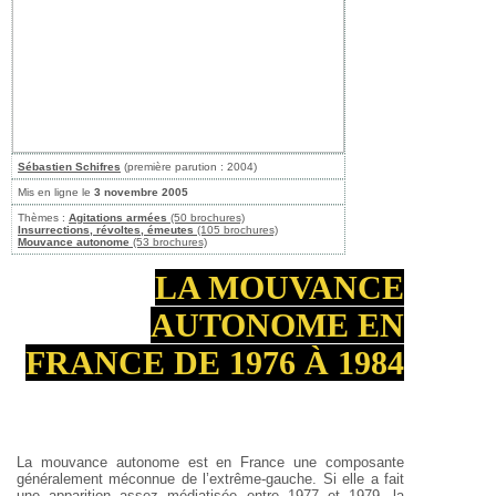
Sébastien Schifres
(première parution : 2004)
Mis en ligne le
3 novembre 2005
Thèmes :
Agitations armées
(50 brochures)
Insurrections, révoltes, émeutes
(105 brochures)
Mouvance autonome
(53 brochures)
LA MOUVANCE
AUTONOME EN
FRANCE DE 1976 À 1984
La mouvance autonome est en France une composante
généralement méconnue de l’extrême-gauche. Si elle a fait
une apparition assez médiatisée entre 1977 et 1979, la