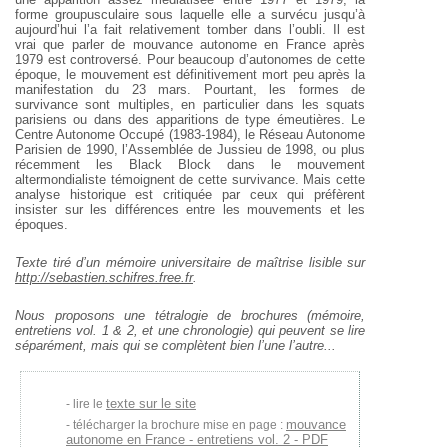
forme groupusculaire sous laquelle elle a survécu jusqu’à
aujourd’hui l’a fait relativement tomber dans l’oubli. Il est
vrai que parler de mouvance autonome en France après
1979 est controversé. Pour beaucoup d’autonomes de cette
époque, le mouvement est définitivement mort peu après la
manifestation du 23 mars. Pourtant, les formes de
survivance sont multiples, en particulier dans les squats
parisiens ou dans des apparitions de type émeutières. Le
Centre Autonome Occupé (1983-1984), le Réseau Autonome
Parisien de 1990, l’Assemblée de Jussieu de 1998, ou plus
récemment les Black Block dans le mouvement
altermondialiste témoignent de cette survivance. Mais cette
analyse historique est critiquée par ceux qui préfèrent
insister sur les différences entre les mouvements et les
époques.
Texte tiré d’un mémoire universitaire de maîtrise lisible sur
http://sebastien.schifres.free.fr
.
Nous proposons une tétralogie de brochures (mémoire,
entretiens vol. 1 & 2, et une chronologie) qui peuvent se lire
séparément, mais qui se complètent bien l’une l’autre...
texte sur le site
lire le
mouvance
télécharger la brochure mise en page :
autonome en France - entretiens vol. 2 - PDF