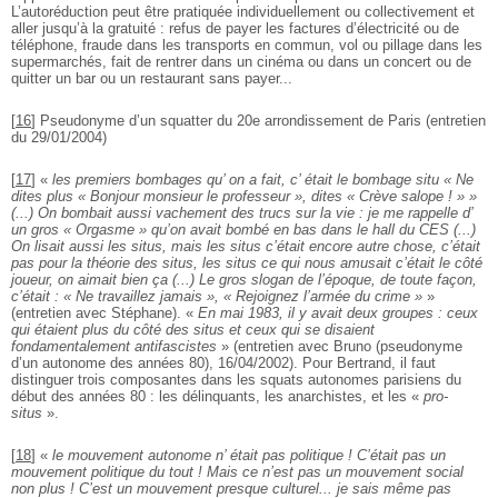
L’autoréduction peut être pratiquée individuellement ou collectivement et
aller jusqu’à la gratuité : refus de payer les factures d’électricité ou de
téléphone, fraude dans les transports en commun, vol ou pillage dans les
supermarchés, fait de rentrer dans un cinéma ou dans un concert ou de
quitter un bar ou un restaurant sans payer...
[
16
]
Pseudonyme d’un squatter du 20e arrondissement de Paris (entretien
du 29/01/2004)
[
17
]
«
les premiers bombages qu’ on a fait, c’ était le bombage situ « Ne
dites plus « Bonjour monsieur le professeur », dites « Crève salope ! » »
(...) On bombait aussi vachement des trucs sur la vie : je me rappelle d’
un gros « Orgasme » qu’on avait bombé en bas dans le hall du CES (...)
On lisait aussi les situs, mais les situs c’était encore autre chose, c’était
pas pour la théorie des situs, les situs ce qui nous amusait c’était le côté
joueur, on aimait bien ça (...) Le gros slogan de l’époque, de toute façon,
c’était : « Ne travaillez jamais », « Rejoignez l’armée du crime »
»
(entretien avec Stéphane). «
En mai 1983, il y avait deux groupes : ceux
qui étaient plus du côté des situs et ceux qui se disaient
fondamentalement antifascistes
» (entretien avec Bruno (pseudonyme
d’un autonome des années 80), 16/04/2002). Pour Bertrand, il faut
distinguer trois composantes dans les squats autonomes parisiens du
début des années 80 : les délinquants, les anarchistes, et les «
pro-
situs
».
[
18
]
«
le mouvement autonome n’ était pas politique ! C’était pas un
mouvement politique du tout ! Mais ce n’est pas un mouvement social
non plus ! C’est un mouvement presque culturel... je sais même pas