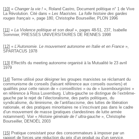
[
10
]
«
Changer la vie !
», Roland Castro, Document politique n° 1 de Vive
La Révolution. Cité dans «
Les Maoïstes. La folle histoire des gardes
rouges français
», page 180, Christophe Bourseiller, PLON 1996
[
11
]
«
La Violence politique et son deuil
», pages 48-51, 237, Isabelle
Sommier, PRESSES UNIVERSITAIRES DE RENNES 1998
[
12
]
«
L’Autonomie. Le mouvement autonome en Italie et en France
»,
SPARTACUS 1978
[
13
]
Effectifs du meeting autonome organisé à la Mutualité le 23 avril
1979
[
14
]
Terme utilisé pour désigner les groupes marxistes se réclamant du
communisme de conseils (faisant référence aux conseils ouvriers) et
qualifiés pour cette raison de «
conseillistes
» ou de «
luxembourgistes
»
en référence à Rosa Luxemburg. L’ultra-gauche se distingue de l’extrême-
gauche par le rejet de l’électoralisme, des partis politiques, du
syndicalisme, du léninisme, de l’antifascisme, des luttes de libération
nationale, et des pratiques minoritaires ne s’inscrivant pas dans le cadre
d’un mouvement de masse (pratiques clandestines de lutte armée
notamment). Voir «
Histoire générale de l’ ultra-gauche
», Christophe
Bourseiller, DENOËL 2003
[
15
]
Pratique consistant pour des consommateurs à imposer par un
rapport de forces une réduction du prix d’un produit ou d’un service.