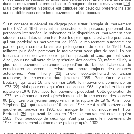
dans le mouvement altermondialiste témoignent de cette survivance
[
20
]
.
Mais cette analyse historique est critiquée par ceux qui préfèrent insister
sur les différences entre les mouvements et les époques.
Si un consensus général se dégage pour situer l’apogée du mouvement
entre 1977 et 1979, suivant la génération et le parcours personnel des
personnes interrogées, la naissance et la disparition du mouvement sont
situées à des dates différentes. Pour les plus âgés, c’est-à-dire pour ceux
qui ont participé au mouvement de 1968, le mouvement autonome est
parfois perçu comme le simple prolongement de celui de 1968. Ces
militants plus âgés percevant le mouvement avec plus de recul, ils ont
tendance à le relier avec ceux qui l’ont précédé et ceux qui l’ont suivi.
Ainsi, pour une militante de la génération des années 50, même s’il n’y a
plus de mouvement autonome aujourd’hui du fait de l’absence de
coordination autonome, il existe par contre toujours des groupes
autonomes. Pour Thierry
[
21
]
, ancien soixante-huitard et ancien
autonome, le mouvement dure jusqu’en 1985. Pour Yann Moulier-
Boutang, qui avait 18 ans en mai 1968, le mouvement commence en
1973
[
22
]
. Mais pour ceux qui n’ont pas connu 1968, il y a bel et bien une
rupture en 1976-1977 avec le mouvement précédent. Cette génération de
1977 se démarque aussi généralement de la mouvance des années
80
[
23
]
. Les plus jeunes perçoivent mal la rupture de 1979. Ainsi, pour
Stéphane
[
24
]
, qui n’avait que 16 ans en 1977, c’est plutôt l’arrivée de la
gauche au pouvoir en 1981 qui marque la fin du mouvement. Pour
Bertrand
[
25
]
, qui avait 18 ans en 1977, le mouvement dure jusqu’en
1982. Pour beaucoup de ceux qui n’ont pas connu le mouvement de
1977, le mouvement autonome se prolonge après 1982.