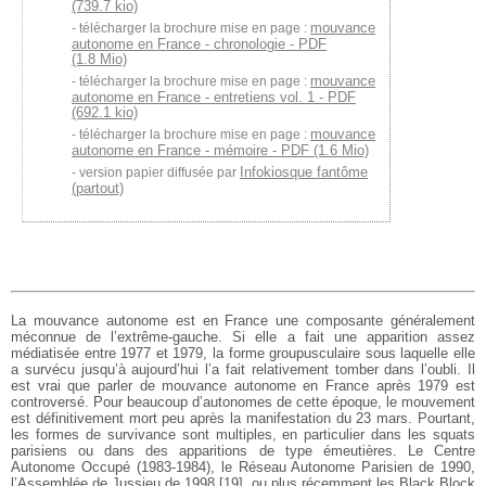
(739.7 kio)
mouvance
télécharger la brochure mise en page :
autonome en France - chronologie - PDF
(1.8 Mio)
mouvance
télécharger la brochure mise en page :
autonome en France - entretiens vol. 1 - PDF
(692.1 kio)
mouvance
télécharger la brochure mise en page :
autonome en France - mémoire - PDF (1.6 Mio)
Infokiosque fantôme
version papier diffusée par
(partout)
La mouvance autonome est en France une composante généralement
méconnue de l’extrême-gauche. Si elle a fait une apparition assez
médiatisée entre 1977 et 1979, la forme groupusculaire sous laquelle elle
a survécu jusqu’à aujourd’hui l’a fait relativement tomber dans l’oubli. Il
est vrai que parler de mouvance autonome en France après 1979 est
controversé. Pour beaucoup d’autonomes de cette époque, le mouvement
est définitivement mort peu après la manifestation du 23 mars. Pourtant,
les formes de survivance sont multiples, en particulier dans les squats
parisiens ou dans des apparitions de type émeutières. Le Centre
Autonome Occupé (1983-1984), le Réseau Autonome Parisien de 1990,
l’Assemblée de Jussieu de 1998
[
19
]
, ou plus récemment les Black Block