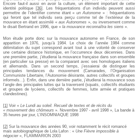
Encore faut-il aussi en avoir la culture, un élément important de cette
identité politique
[
36
]
. Les fréquentations d’un individu peuvent aussi
permettre de l’identifier comme étant «
un Autonome
» : fréquentations
qui feront que tel individu sera perçu comme tel de l’extérieur de la
mouvance en étant assimilé «
aux Autonomes
», ou inversement comme
le disait Bertrand en 1996, que «
la mouvance reconnaîtra les siens
».
Mon étude porte donc sur la mouvance autonome en France, de son
apparition en 1976, jusqu’à 1984. Le choix de l’année 1984 comme
délimitation du sujet correspond avant tout à une volonté de conserver
une certaine distance historique, en l’occurrence deux décennies. Dans
une première partie, j’étudierai la mouvance française dans son ensemble
(en particulier sa presse) en la comparant avec ses homologues italiens
et allemands. Dans un second temps, j’essaierai de distinguer les
principales tendances du mouvement (Camarades, l’Organisation
Communiste Libertaire, l’Autonomie désirante, autres collectifs et groupes
informels...). Enfin, dans une dernière partie, j’étudierai la mouvance sous
l’angle des principales luttes qui la traversent (squats, collectifs étudiants
et groupes de lycéens, collectifs de femmes, lutte armée et pratiques
clandestines).
[
1
]
Voir «
Le Lundi au soleil. Recueil de textes et de récits du
« mouvement des chômeurs
». Novembre 1997 - avril 1998 », La bande à
35 heures par jour, L’INSOMNIAQUE 1998
[
2
]
Sur la mouvance des années 90, voir notamment le récit romancé
mais autobiographique de Lola Lafon : «
Une Fièvre impossible à
négocier
», FLAMMARION 2003