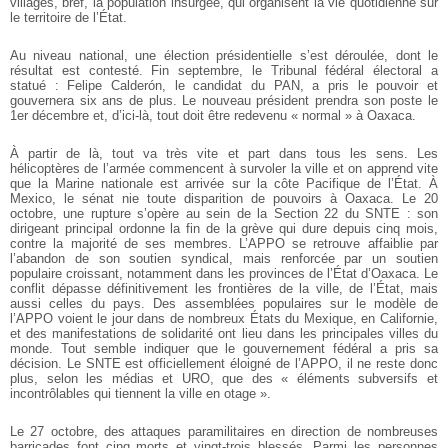
villages, bref, la
population insurgée, qui organisent la vie quotidienne sur
le territoire de l’État.
Au niveau national, une élection présidentielle s’est déroulée, dont le
résultat
est contesté. Fin septembre, le Tribunal fédéral électoral a
statué : Felipe
Calderón, le candidat du PAN, a pris le pouvoir et
gouvernera six ans de plus.
Le nouveau président prendra son poste le
1er décembre et, d’ici-là, tout doit
être redevenu « normal » à Oaxaca.
À partir de là, tout va très vite et part dans tous les sens. Les
hélicoptères de
l’armée commencent à survoler la ville et on apprend vite
que la Marine
nationale est arrivée sur la côte Pacifique de l’État. À
Mexico, le sénat nie toute
disparition de pouvoirs à Oaxaca. Le 20
octobre, une rupture s’opère au sein de
la Section 22 du SNTE : son
dirigeant principal ordonne la fin de la grève qui
dure depuis cinq mois,
contre la majorité de ses membres. L’APPO se retrouve
affaiblie par
l’abandon de son soutien syndical, mais renforcée par un soutien
populaire croissant, notamment dans les provinces de l’État d’Oaxaca. Le
conflit
dépasse définitivement les frontières de la ville, de l’État, mais
aussi celles du
pays. Des assemblées populaires sur le modèle de
l’APPO voient le jour dans de
nombreux États du Mexique, en Californie,
et des manifestations de solidarité ont
lieu dans les principales villes du
monde. Tout semble indiquer que le gouvernement fédéral a pris sa
décision. Le SNTE est officiellement éloigné de l’APPO, il
ne reste donc
plus, selon les médias et URO, que des « éléments subversifs et
incontrôlables qui tiennent la ville en otage ».
Le 27 octobre, des attaques paramilitaires en direction de nombreuses
barricades font cinq morts et vingt-trois blessés. Parmi les personnes