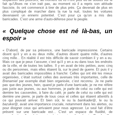
fait qu’Ulises ne
s’en irait pas, au moment où il a repris son attitude
fasciste, ils ont commencé
à tirer de plus près. Ça devenait de plus en
plus compliqué de marcher dans la
rue la nuit, toutes les voitures
devenaient un ennemi potentiel. C’est pour ça
qu’on a mis des
barricades. C’est une arme d’auto-défense pour le peuple.
« Quelque chose est né là-bas, un
espoir »
« D’abord, de par sa présence, une barricade impressionne. Certains
disent
qu’il y en a eu deux mille, d’autres disent quatre mille, d’autres
cinq mille... En
réalité il est très difficile de savoir combien il y en a eu.
Mais ce que je peux
t’assurer, c’est qu’il y en a eu dans tous les endroits
de la ville, et de toutes les
tailles. Il y en avait de très petites, avec cinq
ou dix personnes, mais elles
étaient là, sur le pied de guerre. Et puis il y
avait des barricades impossibles à
franchir. Celles qui ont été les mieux
organisées, c’était surtout celles des avenues
très importantes, celle de
Brenamiel
par exemple était bien organisée, c’est
reconnu. Je ne parle
pas que des jeunes, hein, quand je parle d’une barricade, je
ne me réfère
pas juste aux jeunes, ou aux hommes, je parle de celui ou celle qui
est
derrière les casseroles, à faire du café, je parle de celui ou celle qui est
derrière
une pierre, je parle de tous ceux et celles qui étaient attentifs à
ce qui pouvait
arriver. Et bien sûr, le ou la
barrikader@
, le ou la
bazuker@
, avait une importance
cruciale, notamment dans les alertes, ou
pour éloigner ceux qui arrivaient pour nous agresser. Le seul fait d’être
présent sur une barricade est... C’est un espace
de fluidité, de