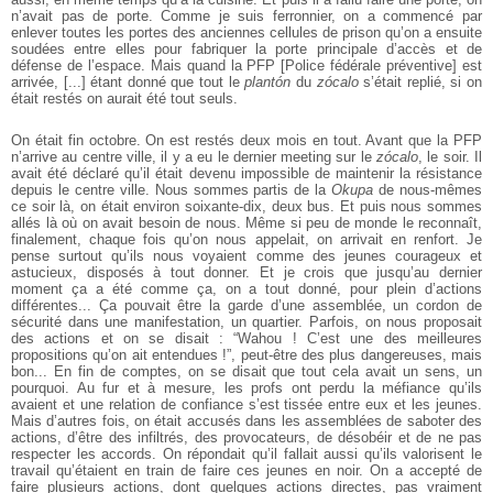
n’avait
pas de porte. Comme je suis ferronnier, on a commencé par
enlever toutes les
portes des anciennes cellules de prison qu’on a ensuite
soudées entre elles pour
fabriquer la porte principale d’accès et de
défense de l’espace. Mais quand la PFP
[Police fédérale préventive] est
arrivée, [...] étant donné que tout le
plantón
du
zócalo
s’était replié, si on
était restés on aurait été tout seuls.
On était fin octobre. On est restés deux mois en tout. Avant que la PFP
n’arrive
au centre ville, il y a eu le dernier meeting sur le
zócalo
, le soir. Il
avait été
déclaré qu’il était devenu impossible de maintenir la résistance
depuis le centre
ville. Nous sommes partis de la
Okupa
de nous-mêmes
ce soir là, on était environ
soixante-dix, deux bus. Et puis nous sommes
allés là où on avait besoin de
nous. Même si peu de monde le reconnaît,
finalement, chaque fois qu’on nous
appelait, on arrivait en renfort. Je
pense surtout qu’ils nous voyaient comme
des jeunes courageux et
astucieux, disposés à tout donner. Et je crois que
jusqu’au dernier
moment ça a été comme ça, on a tout donné, pour plein
d’actions
différentes... Ça pouvait être la garde d’une assemblée, un cordon de
sécurité dans une manifestation, un quartier. Parfois, on nous proposait
des
actions et on se disait : “Wahou ! C’est une des meilleures
propositions qu’on
ait entendues !”, peut-être des plus dangereuses, mais
bon... En fin de comptes,
on se disait que tout cela avait un sens, un
pourquoi. Au fur et à mesure, les
profs ont perdu la méfiance qu’ils
avaient et une relation de confiance s’est
tissée entre eux et les jeunes.
Mais d’autres fois, on était accusés dans les assemblées de saboter des
actions, d’être des infiltrés, des provocateurs, de
désobéir et de ne pas
respecter les accords. On répondait qu’il fallait aussi qu’ils
valorisent le
travail qu’étaient en train de faire ces jeunes en noir. On a accepté
de
faire plusieurs actions, dont quelques actions directes, pas vraiment