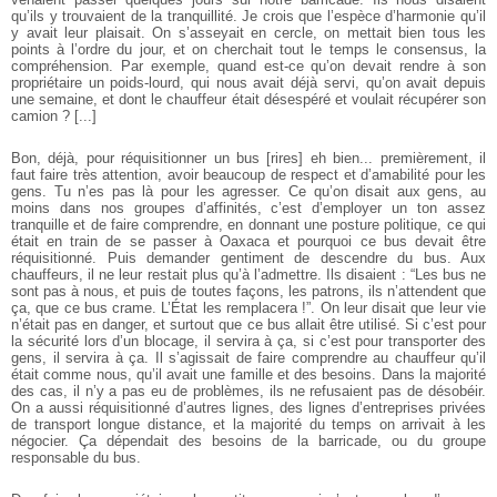
qu’ils y trouvaient
de la tranquillité. Je crois que l’espèce d’harmonie qu’il
y avait leur plaisait. On
s’asseyait en cercle, on mettait bien tous les
points à l’ordre du jour, et on
cherchait tout le temps le consensus, la
compréhension. Par exemple, quand
est-ce qu’on devait rendre à son
propriétaire un poids-lourd, qui nous avait déjà
servi, qu’on avait depuis
une semaine, et dont le chauffeur était désespéré et
voulait récupérer son
camion ? [...]
Bon, déjà, pour réquisitionner un bus [rires] eh bien... premièrement, il
faut faire très attention, avoir beaucoup de respect et d’amabilité pour les
gens. Tu
n’es pas là pour les agresser. Ce qu’on disait aux gens, au
moins dans nos groupes
d’affinités, c’est d’employer un ton assez
tranquille et de faire comprendre, en
donnant une posture politique, ce qui
était en train de se passer à Oaxaca et
pourquoi ce bus devait être
réquisitionné. Puis demander gentiment de descendre
du bus. Aux
chauffeurs, il ne leur restait plus qu’à l’admettre. Ils disaient : “Les
bus ne
sont pas à nous, et puis de toutes façons, les patrons, ils n’attendent
que
ça, que ce bus crame. L’État les remplacera !”. On leur disait que leur vie
n’était pas en danger, et surtout que ce bus allait être utilisé. Si c’est pour
la
sécurité lors d’un blocage, il servira à ça, si c’est pour transporter des
gens, il
servira à ça. Il s’agissait de faire comprendre au chauffeur qu’il
était comme nous, qu’il avait une famille et des besoins. Dans la majorité
des cas, il n’y a pas
eu de problèmes, ils ne refusaient pas de désobéir.
On a aussi réquisitionné
d’autres lignes, des lignes d’entreprises privées
de transport longue distance, et
la majorité du temps on arrivait à les
négocier. Ça dépendait des besoins de la
barricade, ou du groupe
responsable du bus.