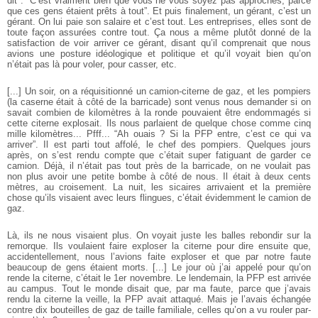
dit : “C’est vraiment bien que vous ne vous soyez pas approchés, parce
que ces gens étaient prêts à tout”. Et puis finalement, un gérant, c’est un
gérant. On lui paie son salaire et c’est tout. Les entreprises, elles sont de
toute
façon assurées contre tout. Ça nous a même plutôt donné de la
satisfaction de
voir arriver ce gérant, disant qu’il comprenait que nous
avions une posture
idéologique et politique et qu’il voyait bien qu’on
n’était pas là pour voler, pour
casser, etc.
[...] Un soir, on a réquisitionné un camion-citerne de gaz, et les pompiers
(la
caserne était à côté de la barricade) sont venus nous demander si on
savait
combien de kilomètres à la ronde pouvaient être endommagés si
cette citerne
explosait. Ils nous parlaient de quelque chose comme cinq
mille kilomètres...
Pfff... “Ah ouais ? Si la PFP entre, c’est ce qui va
arriver”. Il est parti tout affolé,
le chef des pompiers. Quelques jours
après, on s’est rendu compte que c’était
super fatiguant de garder ce
camion. Déjà, il n’était pas tout près de la barricade,
on ne voulait pas
non plus avoir une petite bombe à côté de nous. Il était à
deux cents
mètres, au croisement. La nuit, les sicaires arrivaient et la première
chose qu’ils visaient avec leurs flingues, c’était évidemment le camion de
gaz.
Là, ils ne nous visaient plus. On voyait juste les balles rebondir sur la
remorque.
Ils voulaient faire exploser la citerne pour dire ensuite que,
accidentellement,
nous l’avions faite exploser et que par notre faute
beaucoup de gens étaient
morts. [...] Le jour où j’ai appelé pour qu’on
rende la citerne, c’était le 1er
novembre. Le lendemain, la PFP est arrivée
au campus. Tout le monde disait
que, par ma faute, parce que j’avais
rendu la citerne la veille, la PFP avait attaqué.
Mais je l’avais échangée
contre dix bouteilles de gaz de taille familiale, celles
qu’on a vu rouler par-