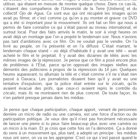
utiliser, qui étaient en mesure de monter quelque chose. Dans ce cas-là,
c’étaient des compañeros de l’Université de la Terre [
Unitierra
] et du
collectif
Ojo de Agua
. Ce sont eux qui ont récupéré les images qu’on
avait pu filmer, et c’est
comme ça qu’on a pu monter et graver ce DVD
qui a été si important pour le
mouvement. Ils ont fait un film qui nous a
permis de faire connaître ce qui s’était passé au niveau international, et
surtout local. Pour des faits arrivés le matin,
le soir à vingt heures on
avait déjà un montage que l’on a projeté le lendemain
soir. Nous n’avions
pas tant d’ambitions avec ce film. On ne voulait pas le vendre.
On l’a
livré au peuple, on l’a présenté et on l’a diffusé. C’était marrant, le
lendemain chaque stand – où déjà d’habitude il y avait une télé – avait
acheté le film
et le projetait. Il y avait des dizaines de télés avec les
mêmes images de la
répression. Je pense que ce film a posé encore plus
de problèmes à l’État, parce
qu’on opposait des images réelles aux
démentis des politiciens à propos de la
répression du 14 juin. Quelques
heures auparavant, tu allumais la télé et
c’était comme s’il ne s’était rien
passé à Oaxaca. Les journalistes disaient bien
qu’il y avait eu une
tentative d’expulsion, que la police était entrée sur le
zócalo
,
qu’ils
avaient évacué des profs, que ceux-ci avaient repris le contrôle du
zócalo
,
mais ils ne montraient rien de plus concret. De toute façon, ils
n’en parlent
presque jamais dans les médias.
Je pense que chaque participation, chaque apport, venant de personnes
derrière
un micro de radio ou une caméra, est une force d’action ou de
participation
politique. Je veux dire qu’il n’est pas forcément nécessaire
de lancer une pierre
si tu peux faire beaucoup plus avec une caméra ou
un micro à la main. Et je crois
que cette fois on l’a démontré. Ça a donné
du sens à un mouvement qui, plus
tard, a adopté un principe : les médias
nous ont servi, on va se les approprier.
C’est ce qui s’est passé quand le