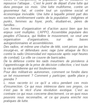
repousse l’attaque... C’est le point de départ d’une lutte qui
dura presque six mois. Une lutte multiforme, contre un
gouverneur haï, et
contre tout un système social et
économique invivable. Une lutte à laquelle
prirent part des
secteurs extrêmement variés de la population : indigènes et
punks, femmes au foyer, profs, étudiant-es, pères de
familles...
Les formes d’organisation et d’action aussi bien que les
enjeux sont
multiples. L’APPO, Assemblée populaire des
peuples d’Oaxaca, qui fédère
le mouvement, se veut une
organisation d’organisations, sur des bases
autogestionnaires et assembléistes.
Des radios, et même une chaîne de télé, sont prises par les
insurgé-es,
et défendues avec rage (une attaque de flics
contre la radio Universidad est
repoussée après sept heures
de combat). La ville se couvre de barricades.
De la défense contre les raids meurtriers de pistoleros à
l’apprentissage de la
prise de décision collective, c’est toute
la vie quotidienne qui est bouleversée.
Pour des militant-es autonomes, comment se fondre dans
un tel mouvement ? Comment y participer, quelle place y
prendre ?
L. nous raconte ici ce qu’il a vécu pendant ces mois
d’insurrection. Ce
qui nous intéresse dans ses propos, ce
n’est pas le récit d’une révolution
exotique. C’est au
contraire ce qui nous concerne directement, ce en quoi
nous
pouvons nous reconnaître, et ce qui pourra enrichir nos
pratiques de
lutte.