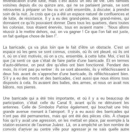
revendication d’une lutte, mais c’est aussi un lieu de vie. Des
familles
voisines depuis dix ou quinze ans, qui ne se parlaient jamais, se sont
retrouvées à préparer un feu ou un café ensemble, à discuter, à prendre
soin de
la nuit. Je crois que ça a été un espace naturel de confluences et
de lutte, de
résistance. Il y a eu des grand-pères, des grand-mères, qui
donnaient ce qu’ils
pouvaient donner. Dans tous les quartiers, dans toutes
les
colonias
, tous
étaient énervés, tous en avaient marre : “Nous allons
réussir à le mettre dehors,
oui, on va gagner ! Ce que l’on fait est juste,
on fait quelque chose de bien !”.
La barricade, ça va plus loin que le fait d’être un obstacle. C’est un
espace où
les gens se sont connus, croisés, où ils ont pleuré, où ils ont
ri, où on s’est
motivés, où on a cru, ensemble, à cette lutte. Moi, c’est là
que j’ai senti ce que
c’était de faire partie d’une barricade. Et en termes
d’auto-défense, on peut dire
qu’elles ont bien fonctionné. Pendant des
mois, ils n’ont pas pu rentrer : ils se
sont absentés, ils y réfléchissaient à
deux fois avant de s’approcher d’une barricade,
ils réfléchissaient bien.
S’il y a eu des morts et des barricades, c’est aussi que
nous étions tous
disposés à cela. Ils avaient des balles, des armes, et nous on
avait nos
bâtons, nos pierres.
Une barricade qui a été très importante, et où il y a eu beaucoup de
participation, c’était celle du Canal 9, avant qu’ils ne détruisent les
antennes. Celle
de
Símbolos Patrios
également, qui bouchait une très
grande avenue menant à
l’aéroport. Il y a eu aussi des barricades qui
n’ont pas été permanentes, mais
qui ont été des pièces clés. À chaque
fois qu’il y avait une agression, on les
mettait en place, par exemple à la
station essence de l’avenue Juárez. Là, on a
empêché un bon nombre de
convois d’arriver au centre ville pour agresser je ne
sais quelle autre