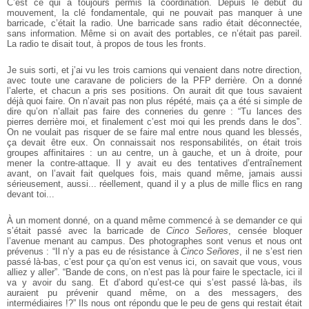
C’est ce qui a toujours
permis la coordination. Depuis le début du
mouvement, la clé fondamentale,
qui ne pouvait pas manquer à une
barricade, c’était la radio. Une barricade sans radio était déconnectée,
sans information. Même si on avait des portables, ce
n’était pas pareil.
La radio te disait tout, à propos de tous les fronts.
Je suis sorti, et j’ai vu les trois camions qui venaient dans notre direction,
avec toute une caravane de policiers de la PFP derrière. On a donné
l’alerte, et
chacun a pris ses positions. On aurait dit que tous savaient
déjà quoi faire. On
n’avait pas non plus répété, mais ça a été si simple de
dire qu’on n’allait pas
faire des conneries du genre : “Tu lances des
pierres derrière moi, et finalement c’est
moi qui les prends dans le dos”.
On ne voulait pas risquer de se faire mal entre
nous quand les blessés,
ça devait être eux. On connaissait nos responsabilités, on
était trois
groupes affinitaires : un au centre, un à gauche, et un à droite, pour
mener la contre-attaque. Il y avait eu des tentatives d’entraînement
avant, on
l’avait fait quelques fois, mais quand même, jamais aussi
sérieusement, aussi...
réellement, quand il y a plus de mille flics en rang
devant toi...
À un moment donné, on a quand même commencé à se demander ce qui
s’était passé avec la barricade de
Cinco Señores
, censée bloquer
l’avenue menant
au campus. Des photographes sont venus et nous ont
prévenus : “Il n’y a pas
eu de résistance à
Cinco Señores
, il ne s’est rien
passé là-bas, c’est pour ça
qu’on est venus ici, on savait que vous, vous
alliez y aller”. “Bande de cons,
on n’est pas là pour faire le spectacle, ici il
va y avoir du sang. Et d’abord
qu’est-ce qui s’est passé là-bas, ils
auraient pu prévenir quand même, on a des
messagers, des
intermédiaires !?” Ils nous ont répondu que le peu de gens qui
restait était