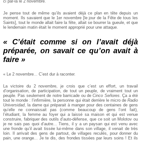
ci par-là le 2 novembre.
Je pense tout de même qu’ils avaient déjà ce plan en tête depuis un
moment.
Ils savaient que le 1er novembre [le jour de la Fête de tous les
Saints], tout le
monde allait faire la fête, allait se bourrer la gueule, et que
le lendemain matin
était le moment approprié pour une attaque.
« C’était comme si on l’avait déjà
préparée, on savait ce qu’on avait à
faire »
« Le 2 novembre... C’est dur à raconter.
La victoire du 2 novembre, je crois que c’est un effort, un travail
d’organisation,
de participation, de tout un peuple, de vraiment tout un
peuple. Pas seulement
de notre barricade ou de
Cinco Señores
. Ça a été
tout le monde : l’infirmière, la
personne qui était derrière le micro de
Radio
Universidad
, la dame qui préparait à
manger pour des centaines de gens
qu’elle ne connaissait pas (comme beaucoup
de gens l’ont fait),
l’étudiant, la femme au foyer qui a laissé sa maison et qui est venue
construire, fabriquer des outils d’auto-défense, que ce soit un
Molotov ou
je ne sais pas quoi d’autre... Tiens, il y a un paysan qui est venu
avec
une fronde qu’il avait tissée lui-même dans son village, il venait de très
loin. Il arrivait des gens de partout, de villages reculés, pour donner du
pain,
une orange... Je te dis, des frondes tissées par leurs soins ! Et ils