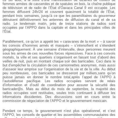
femmes
armées de casseroles et de spatules en bois, la chaîne publique
de télévision et
de radio de l’État d’Oaxaca
Canal 9
est occupée. Les
femmes diffusent 24h/24 et
couvrent quasiment la totalité de l’État,
pendant trois semaines, jusqu’à ce que
les paramilitaires du gouverneur
détruisent définitivement les antennes de
diffusion du canal et de sa
radio. Le lendemain matin, près de treize stations de
radios sont
occupées par l’APPO dans la capitale et dans les principales villes
de
l’État.
Parallèlement, ce qu’on a appelé les « caravanes de la mort » – à savoir
les convois d’hommes armés et masqués – s’intensifient et s’étendent
géographiquement. À une semaine d’intervalle, deux personnes meurent
sous les armes de ces nouvelles forces répressives. Face à ces convois
mortels, la ville et ses
quartiers s’organisent en faisant tout d’abord des
veilles de nuit, puis en montant
chaque soir des barricades. Ceci dans le
but d’empêcher la circulation de ces
camionnettes anonymes, mais aussi
d’asseoir leur emprise sur l’organisation de
la vie et de la ville. Au début
peu nombreuses, ces barricades se dresseront par
milliers,sans qu’on
puisse jamais en donner le nombre total,après l’appel de l’APPO
à
l’autodéfense pacifique. Les radios occupées servent de relais
d’information et
d’outil de coordination pour assurer la sécurité des
barricader@s. Mais au
début du mois de septembre, la majorité des
radios occupées sont restituées,
seules trois continuent à diffuser les
informations dissidentes. Des discussions
sont en cours entre la
commission de négociation de l’APPO et le gouvernement
mexicain.
Pendant ce temps, le gouvernement n’est plus opérationnel, et c’est
l’APPO,
les conseils de quartier et les assemblées communautaires des