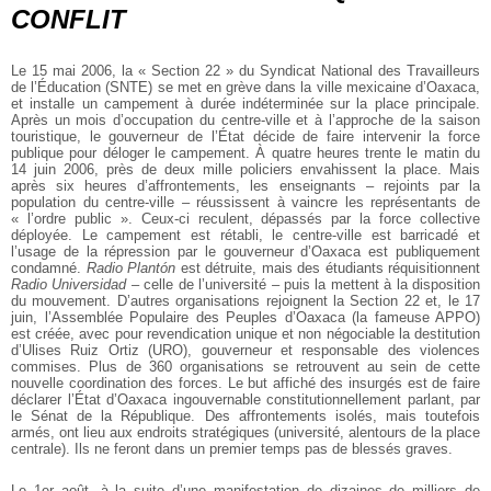
CONFLIT
Le 15 mai 2006, la « Section 22 » du Syndicat National des Travailleurs
de
l’Éducation (SNTE) se met en grève dans la ville mexicaine d’Oaxaca,
et installe
un campement à durée indéterminée sur la place principale.
Après un mois
d’occupation du centre-ville et à l’approche de la saison
touristique, le gouverneur
de l’État décide de faire intervenir la force
publique pour déloger le campement.
À quatre heures trente le matin du
14 juin 2006, près de deux mille policiers
envahissent la place. Mais
après six heures d’affrontements, les enseignants – rejoints par la
population du centre-ville – réussissent à vaincre les représentants
de
« l’ordre public ». Ceux-ci reculent, dépassés par la force collective
déployée. Le campement est rétabli, le centre-ville est barricadé et
l’usage de la répression par le gouverneur d’Oaxaca est publiquement
condamné.
Radio Plantón
est détruite, mais des étudiants réquisitionnent
Radio Universidad
– celle de l’université – puis la mettent à la disposition
du mouvement. D’autres
organisations rejoignent la Section 22 et, le 17
juin, l’Assemblée Populaire des
Peuples d’Oaxaca (la fameuse APPO)
est créée, avec pour revendication unique
et non négociable la destitution
d’Ulises Ruiz Ortiz (URO), gouverneur et responsable des violences
commises. Plus de 360 organisations se retrouvent au sein
de cette
nouvelle coordination des forces. Le but affiché des insurgés est de
faire
déclarer l’État d’Oaxaca ingouvernable constitutionnellement parlant, par
le Sénat de la République. Des affrontements isolés, mais toutefois
armés, ont
lieu aux endroits stratégiques (université, alentours de la place
centrale). Ils ne
feront dans un premier temps pas de blessés graves.
Le 1er août, à la suite d’une manifestation de dizaines de milliers de