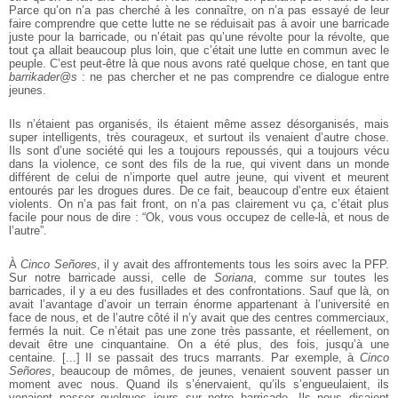
Parce qu’on n’a pas cherché à les connaître, on n’a pas essayé
de leur
faire comprendre que cette lutte ne se réduisait pas à avoir une barricade
juste pour la barricade, ou n’était pas qu’une révolte pour la révolte, que
tout ça
allait beaucoup plus loin, que c’était une lutte en commun avec le
peuple. C’est
peut-être là que nous avons raté quelque chose, en tant que
barrikader@s
: ne pas chercher et ne pas comprendre ce dialogue entre
jeunes.
Ils n’étaient pas organisés, ils étaient même assez désorganisés, mais
super
intelligents, très courageux, et surtout ils venaient d’autre chose.
Ils sont d’une société qui les a toujours repoussés, qui a toujours vécu
dans la violence, ce
sont des fils de la rue, qui vivent dans un monde
différent de celui de n’importe
quel autre jeune, qui vivent et meurent
entourés par les drogues dures. De ce
fait, beaucoup d’entre eux étaient
violents. On n’a pas fait front, on n’a pas
clairement vu ça, c’était plus
facile pour nous de dire : “Ok, vous vous occupez
de celle-là, et nous de
l’autre”.
À
Cinco Señores
, il y avait des affrontements tous les soirs avec la PFP.
Sur
notre barricade aussi, celle de
Soriana
, comme sur toutes les
barricades, il y a
eu des fusillades et des confrontations. Sauf que là, on
avait l’avantage d’avoir
un terrain énorme appartenant à l’université en
face de nous, et de l’autre côté
il n’y avait que des centres commerciaux,
fermés la nuit. Ce n’était pas une zone
très passante, et réellement, on
devait être une cinquantaine. On a été plus, des
fois, jusqu’à une
centaine. [...] Il se passait des trucs marrants. Par exemple, à
Cinco
Señores
, beaucoup de mômes, de jeunes, venaient souvent passer un
moment avec nous. Quand ils s’énervaient, qu’ils s’engueulaient, ils
venaient
passer quelques jours sur notre barricade. Ils nous disaient