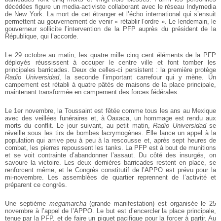
décédées
figure un media-activiste collaborant avec le réseau Indymedia
de New York. La
mort de cet étranger et l’écho international qui s’ensuit
permettent au gouvernement de venir « rétablir l’ordre ». Le lendemain, le
gouverneur sollicite
l’intervention de la PFP auprès du président de la
République, qui l’accorde.
Le 29 octobre au matin, les quatre mille cinq cent éléments de la PFP
déployés réussissent à occuper le centre ville et font tomber les
principales
barricades. Deux de celles-ci persistent : la première protège
Radio
Universidad
, la seconde l’important carrefour qui y mène. Un
campement est
rétabli à quatre pâtés de maisons de la place principale,
maintenant transformée
en campement des forces fédérales.
Le 1er novembre, la Toussaint est fêtée comme tous les ans au Mexique
avec
des veillées funéraires et, à Oaxaca, un hommage est rendu aux
morts du conflit.
Le jour suivant, au petit matin,
Radio Universidad
se
réveille sous les tirs de
bombes lacrymogènes. Elle lance un appel à la
population qui arrive peu à peu
à la rescousse et, après sept heures de
combat, les pierres repoussent les tanks.
La PFP est à bout de munitions
et se voit contrainte d’abandonner l’assaut. Du
côté des insurgés, on
savoure la victoire. Les deux dernières barricades restent
en place, se
renforcent même, et le Congrès constitutif de l’APPO est prévu pour la
mi-novembre. Les assemblées de quartier reprennent de l’activité et
préparent
ce congrès.
Une septième
megamarcha
(grande manifestation) est organisée le 25
novembre
à l’appel de l’APPO. Le but est d’encercler la place principale,
tenue par la PFP,
et de faire un piquet pacifique pour la forcer à partir. Au