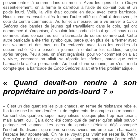
pouvoir entrer là comme
dans un moulin. Avec les gens de la
Okupa
essentiellement, on a fermé le carrefour
à l’aide de dix-huit bus et un
poids lourd. Voilà, la ville était coupée en deux
avec cette barricade.
Nous sommes ensuite allés fermer l’autre côté qui était à
découvert, le
côté du centre commercial. Au fur et à mesure, on a vu arriver à
Cinco
Señores
des bandes de jeunes qui travaillaient dans le coin, qui ont
commencé à s’organiser, à vouloir faire partie de tout ça, et nous nous
sommes
alors concentrés sur la barricade du centre commercial. Cette
autre barricade a
été très symbolique, parce qu’en plus de la fermer avec
des voitures et des bus,
on l’a renforcée avec tous les caddies du
supermarché. On a passé la journée à
emboîter les caddies, rangée
après rangée. Peu à peu, on s’est organisés, pour
voir comment on allait
y vivre, comment on allait se répartir les tâches, parce
que cette
barricade-là a été permanente. Au bout d’une semaine, on s’est rendu
compte que la barricade de
Cinco Señores
allait être très problématique.
« Quand devait-on rendre à son
propriétaire un poids-lourd ? »
« C’est un des quartiers les plus chauds, en terme de résistance rebelle.
Il a
toute une histoire derrière lui de règlements de comptes entre bandes.
Ce sont
des quartiers super marginalisés, quoique plus trop maintenant,
mais avant,
oui. Ça a donc été compliqué de penser qu’on allait pouvoir
partager cet espace.
Les gens du quartier s’étaient déjà approprié
l’endroit. Ils disaient que même si
nous avions mis en place la barricade,
l’espace leur appartenait. On ne se voyait
pas vraiment rester là. Peut-
être qu’on a fait une erreur en leur laissant, en partant
pour l’autre côté.