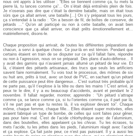
nous ont appris
à les utiliser : “Elles se tiennent comme ça, tu mets la
pierre là, tu lances comme
ça”... On s’était déjà entraînés plein de fois.
Je n’oserais pas dire que c’était la
dernière bataille, mais on était tous
sûrs que ça allait arriver, une bataille.[...]
On s’y préparait tous les jours,
ça s’entendait à la radio : “On a besoin de fil, de
boîtes de conserve, de
pétards ...” Qu’on ait participé ou non à cette bataille,
on avait bien
conscience que ça allait arriver, on était prêts émotionnellement
et...
matériellement, disons-le.
Chaque proposition qui arrivait, de toutes les différentes préparations de
chacun, a servi à quelque chose. Ce jour-là en est témoin. Pendant que
certains
étaient en train de se disputer sur ce qu’il fallait faire, répondre
ou non à
l’agression, nous on se préparait. Des plans d’auto-défense... Il
y avait des
gamins qui n’avaient jamais allumé un pétard de leur vie. Et
là, c’étaient des
pétards artisanaux, des trucs que seuls les artificiers
savent faire normalement.
Tu vois tout le processus, des mômes de six
ou huit ans, prêts à tout, avec un
bout de PVC, en sachant qu’un pétard
de cette puissance peut être dangereux...
C’est surtout très probable qu’il
ne parte pas, qu’il t’explose à la tête ou dans les
mains ! C’est arrivé, je
peux te le dire, il y a eu beaucoup d’accidents, avant et pendant le 2
novembre. Il fallait regarder, montrer, apprendre : “Un pétard s’attrape
comme ça, se lance comme ça, si tu l’orientes comme ça, il part par là,
s’il ne part
pas et que tu restes là, il va exploser devant toi”. Chaque
môme, chaque femme,
chaque fille... Elles étaient super motivées, elles
avaient fabriqué un type de bombe,
de celles qui sont faites pour gêner,
pas pour faire mal. C’est de l’acide chlorhydrique
avec de l’aluminium,
dans des bouteilles, elles appelaient ça les
chivas
. Tu les
écrases, tu
mets l’acide, tu les jettes dans les pieds, l’aluminium réagit avec l’acide
et ça explose. Ça fait juste peur, ce n’est pas puissant. Il y a aussi les