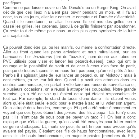
pacifiques...
Comme ne pas laisser ouvrir un Mc Donald’s ou un Burger King. On avait
décidé que ces lieux n’allaient pas ouvrir pendant un mois, et il fallait
donc,
tous les jours, aller leur casser le compteur et l’arrivée d’électricité.
Quand il le
remettaient, on allait l’enlever. Ils ont mis des grilles, on a
cassé les grilles, les
cadenas, jusqu’à ce qu’ils finissent par abandonner.
Ça reste tout de même
pour nous un des plus gros symboles de la lutte
anti-capitaliste.
Ça pouvait donc être ça, ou les manifs, ou même la
confrontation directe.
Aller au front quand les paras
arrivaient et nous mitraillaient, sur les
barricades.
Les
bazukeros
[tiré de “bazuka”, nom donné
aux tubes en
PVC utilisés pour viser et lancer
les pétards-fusées], ceux qui ont le
courage et
la possibilité de sortir et de crier à ceux d’en
face de partir,
puisque de toutes façons ils ne
nous font pas peur, qu’on est prêts à tout.
Parfois il s’agissait juste de leur lancer un
pétard, ou un Molotov ; mais à
cent mètres,
ça ne leur fait rien. Quand il y avait des attaques
dans les
centres commerciaux, on partait à vélo faire une ronde de surveillance
et,
à plusieurs occasions, on a réussi à attraper les coupables. Notre grande
surprise,
ça a été de voir qui étaient ceux qui étaient responsables de
tout ça. Par exemple,
le stand de tacos d’une dame : ils étaient venus
alors qu’elle était seule le soir,
pour le mettre à sac et lui voler son argent.
On a attrapé deux bandes, comme
ça. Et quel a été notre étonnement en
voyant que ces types étaient des
juniors
,
des fils à papa ! Là, tu n’y crois
pas : ils n’ont pas de sous pour se payer un
taco
? ! On leur a donc
expliqué que c’était la guerre, qu’on avait été envoyés
pour lutter contre
ce genre d’attaques. Et, morts de peur, ils ont fini par nous
avouer qu’ils
avaient été payés. C’étaient des fils de hauts fonctionnaires, avec
leurs
amis fils de hauts-fonctionnaires, en majorité priistes [membres du PRI,