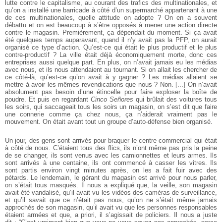
lutte
contre le capitalisme, au courant des trafics des multinationales, et
qu’on a installé
une barricade à côté d’un supermarché appartenant à une
de ces multinationales,
quelle attitude on adopte ? On en a souvent
débattu et on est beaucoup à s’être
opposés à mener une action directe
contre le magasin. Premièrement, ça dépendait
du moment. Si ça avait
été quelques temps auparavant, quand il n’y avait pas
la PFP, on aurait
organisé ce type d’action. Qu’est-ce qui était le plus productif
et le plus
contre-productif ? La ville était déjà économiquement morte, donc ces
entreprises aussi quelque part. En plus, on n’avait jamais eu les médias
avec
nous, et ils nous attendaient au tournant. Si on allait les chercher de
ce côté-là, qu’est-ce qu’on avait à y gagner ? Les médias allaient se
mettre à avoir les
mêmes revendications que nous ? Non. [...] On n’avait
absolument pas besoin
d’une étincelle pour faire exploser la boîte de
poudre. Et puis en regardant
Cinco
Señores
qui brûlait des voitures tous
les soirs, qui saccageait tous les soirs un
magasin, on s’est dit que faire
une connerie comme ça chez nous, ça n’aiderait
vraiment pas le
mouvement. On était avant tout un groupe d’auto-défense bien
organisé.
Un jour, des gens sont arrivés pour braquer le centre commercial qui était
à
côté de nous. C’étaient tous des flics, ils n’ont même pas pris la peine
de se
changer, ils sont venus avec les camionnettes et leurs armes. Ils
sont arrivés à
une centaine, ils ont commencé à casser les vitres. Ils
sont partis environ vingt
minutes après, on les a fait fuir avec des
pétards. Le lendemain, le gérant du
magasin est arrivé pour nous parler,
on s’était tous masqués. Il nous a expliqué
que, la veille, son magasin
avait été vandalisé, qu’il avait vu les vidéos des
caméras de surveillance,
et qu’il savait que ce n’était pas nous, qu’on ne
s’était même jamais
approchés de son magasin, qu’il avait vu que les personnes
responsables
étaient armées et que, a priori, il s’agissait de policiers. Il nous a
juste