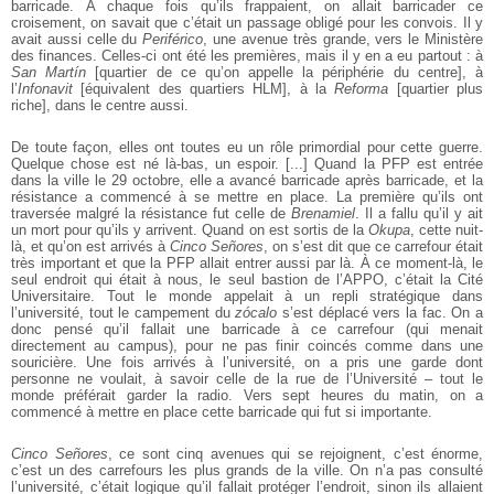
barricade. À chaque fois qu’ils frappaient, on allait barricader ce
croisement, on savait que c’était un passage obligé pour les convois. Il y
avait
aussi celle du
Periférico
, une avenue très grande, vers le Ministère
des finances.
Celles-ci ont été les premières, mais il y en a eu partout : à
San Martín
[quartier
de ce qu’on appelle la périphérie du centre], à
l’
Infonavit
[équivalent des quartiers
HLM], à la
Reforma
[quartier plus
riche], dans le centre aussi.
De toute façon, elles ont toutes eu un rôle primordial pour cette guerre.
Quelque chose est né là-bas, un espoir. [...] Quand la PFP est entrée
dans la
ville le 29 octobre, elle a avancé barricade après barricade, et la
résistance a commencé à se mettre en place. La première qu’ils ont
traversée malgré la résistance
fut celle de
Brenamiel
. Il a fallu qu’il y ait
un mort pour qu’ils y arrivent.
Quand on est sortis de la
Okupa
, cette nuit-
là, et qu’on est arrivés à
Cinco
Señores
, on s’est dit que ce carrefour était
très important et que la PFP allait
entrer aussi par là. À ce moment-là, le
seul endroit qui était à nous, le seul
bastion de l’APPO, c’était la Cité
Universitaire. Tout le monde appelait à un
repli stratégique dans
l’université, tout le campement du
zócalo
s’est déplacé
vers la fac. On a
donc pensé qu’il fallait une barricade à ce carrefour (qui menait
directement au campus), pour ne pas finir coincés comme dans une
souricière.
Une fois arrivés à l’université, on a pris une garde dont
personne ne voulait, à
savoir celle de la rue de l’Université – tout le
monde préférait garder la radio.
Vers sept heures du matin, on a
commencé à mettre en place cette barricade
qui fut si importante.
Cinco Señores
, ce sont cinq avenues qui se rejoignent, c’est énorme,
c’est un
des carrefours les plus grands de la ville. On n’a pas consulté
l’université, c’était
logique qu’il fallait protéger l’endroit, sinon ils allaient