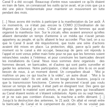
Canal 9 a été occupé. Beaucoup d’entre nous
savaient ce qu’ils étaient
en train de faire, on connaissait les outils qu’on avait,
et je crois que ça a
été une pièce fondamentale pour maintenir un mouvement
en lutte
pendant des mois.
[...] Nous avons été invités à participer à la manifestation du 1er août. À
ce
moment-là, ce n’était pas encore la COMO [
COordination de las
Mujeres de
Oaxaca
] je crois. C’était un groupe de femmes qui avait
organisé la manifesta-
tion. Sur le
zócalo
, elles avaient annoncé qu’elles
allaient demander un temps
d’antenne à un média qui n’avait jamais
appartenu au peuple, et qu’ils allaient
le leur accorder. Plus tard, on a su
que le Canal 9 avait été réquisitionné, que
toute une série d’actions
avaient été mises en place. La protection, déjà, parce
qu’à partir du
moment où le canal a été occupé, beaucoup de gens ont répondu
à
l’appel et sont venus prêter main forte pour ne pas que les femmes soient
retranchées seules à l’intérieur, et pour construire les barricades devant
les installations du Canal. Nous nous sommes donc organisés : des
hommes
devant, en barricades, et d’autres qui sont partis surveiller et
garder les antennes.
Notre participation, c’était aussi être là où on avait
besoin de nous, à un
moment donné. Un
compañero
disait : “Moi je
maîtrise un peu ce qui touche à
la vidéo”, un autre disait : “Moi à la
transmission radio”. Ils ont aidé, ils ont bougé
des boutons, jusqu’à ce
que la transmission fonctionne. Comme le personnel
n’avait pas voulu
laisser un temps de parole, il était parti en éteignant tout. Des
gens qui
connaissaient le matériel sont arrivés, et puis des gens qui travaillaient
au Canal étaient restés et s’étaient solidarisés. Après six ou sept heures,
et je ne
sais pas combien d’essais, la machine a enfin démarré. [...]
Jusqu’à la destruction des antennes, le 21 août. On allait et venait entre
la barricade du Canal et
le campement du
zócalo
. On ne voulait pas