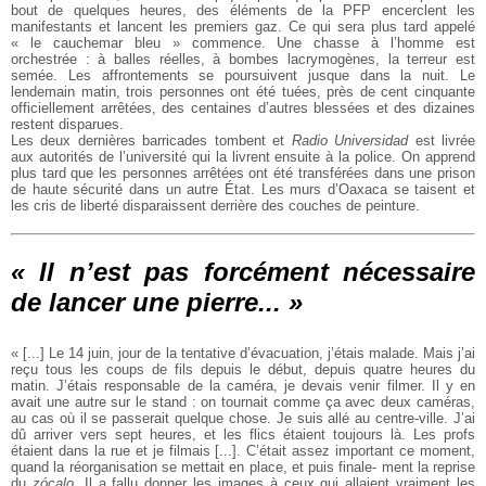
bout de quelques
heures, des éléments de la PFP encerclent les
manifestants et lancent les premiers gaz. Ce qui sera plus tard appelé
« le cauchemar bleu » commence. Une
chasse à l’homme est
orchestrée : à balles réelles, à bombes lacrymogènes, la
terreur est
semée. Les affrontements se poursuivent jusque dans la nuit. Le
lendemain matin, trois personnes ont été tuées, près de cent cinquante
officiellement arrêtées, des centaines d’autres blessées et des dizaines
restent disparues.
Les deux dernières barricades tombent et
Radio Universidad
est livrée
aux autorités de l’université qui la livrent ensuite à la police. On apprend
plus tard que
les personnes arrêtées ont été transférées dans une prison
de haute sécurité
dans un autre État. Les murs d’Oaxaca se taisent et
les cris de liberté disparaissent derrière des couches de peinture.
« Il n’est pas forcément nécessaire
de lancer une pierre... »
« [...] Le 14 juin, jour de la tentative d’évacuation, j’étais malade. Mais j’ai
reçu
tous les coups de fils depuis le début, depuis quatre heures du
matin. J’étais
responsable de la caméra, je devais venir filmer. Il y en
avait une autre sur le
stand : on tournait comme ça avec deux caméras,
au cas où il se passerait quelque
chose. Je suis allé au centre-ville. J’ai
dû arriver vers sept heures, et les flics
étaient toujours là. Les profs
étaient dans la rue et je filmais [...]. C’était assez
important ce moment,
quand la réorganisation se mettait en place, et puis finale-
ment la reprise
du
zócalo
. Il a fallu donner les images à ceux qui allaient vraiment
les