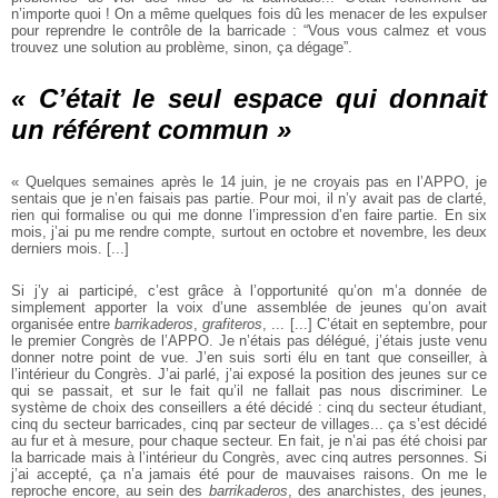
n’importe quoi ! On a même quelques fois dû
les menacer de les expulser
pour reprendre le contrôle de la barricade : “Vous
vous calmez et vous
trouvez une solution au problème, sinon, ça dégage”.
« C’était le seul espace qui donnait
un référent commun »
« Quelques semaines après le 14 juin, je ne croyais pas en l’APPO, je
sentais que
je n’en faisais pas partie. Pour moi, il n’y avait pas de clarté,
rien qui formalise
ou qui me donne l’impression d’en faire partie. En six
mois, j’ai pu me rendre
compte, surtout en octobre et novembre, les deux
derniers mois. [...]
Si j’y ai participé, c’est grâce à l’opportunité qu’on m’a donnée de
simplement apporter la voix d’une assemblée de jeunes qu’on avait
organisée entre
barrikaderos
,
grafiteros
, ... [...] C’était en septembre, pour
le premier Congrès de
l’APPO. Je n’étais pas délégué, j’étais juste venu
donner notre point de vue. J’en
suis sorti élu en tant que conseiller, à
l’intérieur du Congrès. J’ai parlé, j’ai
exposé la position des jeunes sur ce
qui se passait, et sur le fait qu’il ne fallait
pas nous discriminer. Le
système de choix des conseillers a été décidé : cinq du
secteur étudiant,
cinq du secteur barricades, cinq par secteur de villages... ça s’est décidé
au fur et à mesure, pour chaque secteur. En fait, je n’ai pas été
choisi par
la barricade mais à l’intérieur du Congrès, avec cinq autres personnes.
Si
j’ai accepté, ça n’a jamais été pour de mauvaises raisons. On me le
reproche
encore, au sein des
barrikaderos
, des anarchistes, des jeunes,