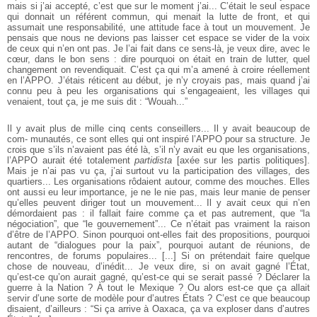
mais si j’ai
accepté, c’est que sur le moment j’ai... C’était le seul espace
qui donnait un
référent commun, qui menait la lutte de front, et qui
assumait une responsabilité,
une attitude face à tout un mouvement. Je
pensais que nous ne devions pas
laisser cet espace se vider de la voix
de ceux qui n’en ont pas. Je l’ai fait dans
ce sens-là, je veux dire, avec le
cœur, dans le bon sens : dire pourquoi on était
en train de lutter, quel
changement on revendiquait. C’est ça qui m’a amené à
croire réellement
en l’APPO. J’étais réticent au début, je n’y croyais pas, mais
quand j’ai
connu peu à peu les organisations qui s’engageaient, les villages qui
venaient, tout ça, je me suis dit : “Wouah...”
Il y avait plus de mille cinq cents conseillers... Il y avait beaucoup de
com-
munautés, ce sont elles qui ont inspiré l’APPO pour sa structure. Je
crois que
s’ils n’avaient pas été là, s’il n’y avait eu que les organisations,
l’APPO aurait
été totalement
partidista
[axée sur les partis politiques].
Mais je n’ai pas vu ça,
j’ai surtout vu la participation des villages, des
quartiers... Les organisations
rôdaient autour, comme des mouches. Elles
ont aussi eu leur importance, je ne le
nie pas, mais leur manie de penser
qu’elles peuvent diriger tout un mouvement...
Il y avait ceux qui n’en
démordaient pas : il fallait faire comme ça et pas autrement,
que “la
négociation”, que “le gouvernement”... Ce n’était pas vraiment la raison
d’être de l’APPO. Sinon pourquoi ont-elles fait des propositions, pourquoi
autant de “dialogues pour la paix”, pourquoi autant de réunions, de
rencontres,
de forums populaires... [...] Si on prétendait faire quelque
chose de nouveau,
d’inédit... Je veux dire, si on avait gagné l’État,
qu’est-ce qu’on aurait gagné,
qu’est-ce qui se serait passé ? Déclarer la
guerre à la Nation ? À tout le Mexique ?
Ou alors est-ce que ça allait
servir d’une sorte de modèle pour d’autres États ?
C’est ce que beaucoup
disaient, d’ailleurs : “Si ça arrive à Oaxaca, ça va exploser
dans d’autres