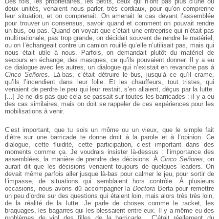
Des fois, les propriétaires, les petits, ceux qui n’ont pas plus d’une ou
deux
unités, venaient nous parler, très cordiaux, pour qu’on comprenne
leur situation,
et on comprenait. On amenait le cas devant l’assemblée
pour trouver un
consensus, savoir quand et comment on pouvait rendre
un bus, ou pas. Quand
on voyait que c’était une entreprise qui n’était pas
multinationale, pas trop
grande, on décidait souvent de rendre le matériel,
ou on l’échangeait contre un
camion rouillé qu’elle n’utilisait pas, mais qui
nous était utile à nous. Parfois,
on demandait plutôt du matériel de
secours en échange, des masques, ce qu’ils
pouvaient donner. Il y a eu
ce dialogue avec les autres, un dialogue qui n’existait
en revanche pas à
Cinco Señores
. Là-bas, c’était détruire le bus, jusqu’à ce qu’il
crame,
qu’ils l’incendient dans leur folie. Et les chauffeurs, tout tristes, qui
venaient de perdre le peu qui leur restait, s’en allaient, déçus par la lutte.
[...] Je
ne dis pas que cela se passait sur toutes les barricades : il y a eu
des cas similaires,
mais on doit se rappeler de ces expériences pour les
mobilisations à venir.
C’est important, que tu sois un môme ou un vieux, que le simple fait
d’être
sur une barricade te donne droit à la parole et à l’opinion. Ce
dialogue, cette
fluidité, cette participation, c’est important dans des
moments comme ça. Je
voudrais insister là-dessus : l’importance des
assemblées, la manière de prendre
des décisions. À
Cinco Señores
, on
aurait dit que les décisions venaient toujours
de quelques leaders. On
devait même parfois aller jusque là-bas pour calmer le jeu,
pour sortir de
l’impasse, de situations qui semblaient hors contrôle. À plusieurs
occasions, nous avons dû accompagner la
Doctora
Berta pour remettre
un peu
d’ordre sur des questions qui étaient loin, mais alors très très loin,
de la réalité
de la lutte. Je parle de choses comme le racket, les
braquages, les bagarres qui
les blessaient entre eux. Il y a même eu des
problèmes de viol des filles de la
barricade... C’était réellement du