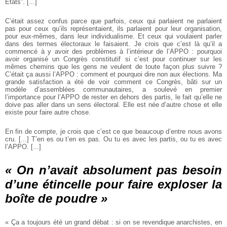
États”. [...]
C’était assez confus parce que parfois, ceux qui parlaient ne parlaient
pas pour
ceux qu’ils représentaient, ils parlaient pour leur organisation,
pour eux-mêmes,
dans leur individualisme. Et ceux qui voulaient parler
dans des termes électoraux
le faisaient. Je crois que c’est là qu’il a
commencé à y avoir des problèmes à l’intérieur de l’APPO : pourquoi
avoir organisé un Congrès constitutif si c’est pour
continuer sur les
mêmes chemins que les gens ne veulent de toute façon plus
suivre ?
C’était ça aussi l’APPO : comment et pourquoi dire non aux élections.
Ma
grande satisfaction a été de voir comment ce Congrès, bâti sur un
modèle
d’assemblées communautaires, a soulevé en premier
l’importance pour l’APPO
de rester en dehors des partis, le fait qu’elle ne
doive pas aller dans un sens
électoral. Elle est née d’autre chose et elle
existe pour faire autre chose.
En fin de compte, je crois que c’est ce que beaucoup d’entre nous avons
cru. [...] T’en es ou t’en es pas. Ou tu es avec les partis, ou tu es avec
l’APPO. [...]
« On n’avait absolument pas besoin
d’une étincelle pour faire exploser la
boîte de poudre »
« Ça a toujours été un grand débat : si on se revendique anarchistes, en