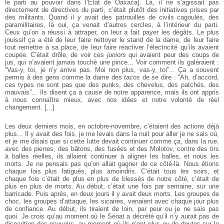
le
parti au pouvoir dans l’État de Oaxaca]. Là, il ne s’agissait pas
directement de directives du parti, c’était plutôt des initiatives prises par
des militants. Quand
il y avait des patrouilles de civils cagoulés, des
paramilitaires, là oui, ça venait
d’autres cercles, à l’intérieur du parti.
Ceux qu’on a réussi à attraper, on leur a
fait payer les dégâts. Le plus
jouissif ça a été de leur faire nettoyer le stand de
la dame, de leur faire
tout remettre à sa place, de leur faire réactiver l’électricité
qu’ils avaient
coupée. C’était drôle, de voir ces
juniors
qui avaient peur des coups
de
jus, qui n’avaient jamais touché une pince... Voir comment ils galéraient :
“Vas-y, toi, je n’y arrive pas. Moi non plus, vas-y, toi”... Ça a souvent
permis à
des gens comme la dame des
tacos
de se dire : “Ah, d’accord,
ces types ne sont
pas que des punks, des chevelus, des patchés, des
mauvais”... Ils disent ça à
cause de notre apparence, mais ils ont appris
à nous connaître mieux, avec nos
idées et notre volonté de réel
changement. [...]
Les deux derniers mois, en octobre-novembre, c’étaient des actions déjà
plus... Il y avait des fois, je me levais dans la nuit pour aller je ne sais où,
et je
me disais que si cette lutte devait continuer comme ça, dans la rue,
avec des
pierres, des bâtons, des fusées et des Molotov, contre des tirs
à balles réelles,
ils allaient continuer à aligner les balles, et nous les
morts. Je ne pensais pas
qu’on allait gagner de ce côté-là. Nous étions
chaque fois plus fatigués, plus
amoindris. C’était tous les soirs, et
chaque fois c’était de plus en plus de blessés
de notre côté, c’était de
plus en plus de morts. Au début, c’était une fois par
semaine, sur une
barricade. Puis après, en deux jours il y avait deux morts. Les
groupes de
choc, les groupes d’attaque, les sicaires, venaient avec chaque jour
plus
de confiance. Au début, ils tiraient de loin, par peur ou je ne sais pas
quoi.
Je crois qu’au moment où le Sénat a décrété qu’il n’y aurait pas de
disparition
des pouvoirs, au moment où ils n’ont plus eu de doutes sur le