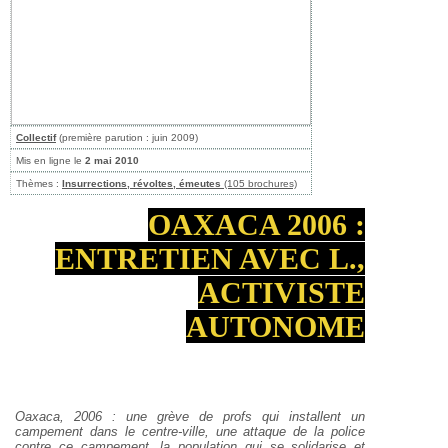
Collectif
(première parution : juin 2009)
Mis en ligne le
2 mai 2010
Thèmes :
Insurrections, révoltes, émeutes
(105 brochures)
OAXACA 2006 :
ENTRETIEN AVEC L.,
ACTIVISTE
AUTONOME
Oaxaca, 2006 : une grève de profs qui installent un
campement dans le
centre-ville, une attaque de la police
contre ce campement, la population qui
se solidarise et