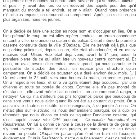
uniquement être confinés au centre sans savoir ce qui se passait ailleurs,
et puis il y avait des fois où on recevait des appels pour dire qu’il
manquait du monde a tel endroit, et on y allait.
Quand notre présence
n’était plus requise, on retournait au campement. Après,
on s’est un peu
plus organisés, nous les jeunes.
On a décidé de faire une action en notre nom et d’occuper un lieu. On a
bien
préparé le coup, on est allés repérer l’endroit : un terrain abandonné
en centre
ville, une ancienne caserne de police. C’était même la première
caserne
construite dans la ville d’Oaxaca. Elle ne servait déjà plus que
de parking policier
et, depuis un an, elle était abandonnée, et en assez
mauvais état. Ulises Ruiz
était déjà venu, avant le 14 juin, poser la
première pierre de ce qui allait être un
nouveau centre commercial. Et
nous, on avait besoin d’un endroit assez grand,
qui nous garantisse la
possibilité de stocker des trucs, un espace plus structuré
qu’un
campement. On a décidé de squatter, ça a duré environ deux mois. [...]
On est arrivé le 27 août, vers cinq heures du matin, un premier groupe.
On a
inspecté les lieux, et on a vu qu’ils étaient déjà occupés... par une
chienne et
toute sa portée de chiots. Comme elle n’a pas montré de
résistance – elle avait
même l’air contente – on a commencé à ranger, à
nettoyer. Ce qui n’a d’ailleurs
pas pris longtemps parce que beaucoup de
gens sont venus nous aider quand
ils ont été au courant du projet. On a
aussi invité d’autres collectifs, des enseignants, à se joindre à nous. On
n’était plus sur le
zócalo
, ils nous demandaient
pourquoi, ce à quoi on
répondait que nous étions en train de squatter l’ancienne
caserne, qui
s’est appelé assez vite
OIR
[écouter] :
Okupación Intercultural en
Resistencia
. On lui a donné ce nom à cause de la diversité de gens qui
s’y sont
investis, la diversité des projets, et parce que ce lieu devait
revenir au peuple.
Okupación
parce qu’on était en train de l’occuper,
évidemment. Et puis
Resistencia
, parce que finalement, c’est ça qui nous