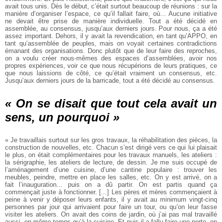
avait tous unis. Dès le
début, c’était surtout beaucoup de réunions : sur la
manière d’organiser l’espace,
ce qu’il fallait faire, où... Aucune initiative
ne devait être prise de manière individuelle. Tout a été décidé en
assemblée, au consensus, jusqu’aux derniers
jours. Pour nous, ça a été
assez important. Dehors, il y avait la revendication,
en tant qu’APPO, en
tant qu’assemblée de peuples, mais on voyait certaines
contradictions
émanant des organisations. Donc plutôt que de leur faire des
reproches,
on a voulu créer nous-mêmes des espaces d’assemblées, avoir nos
propres expériences, voir ce que nous récupérions de leurs pratiques, ce
que
nous laissions de côté, ce qu’était vraiment un consensus, etc.
Jusqu’aux derniers
jours de la barricade, tout a été décidé au consensus.
« On se disait que tout cela avait un
sens, un pourquoi »
« Je travaillais surtout sur les gros travaux, la réhabilitation des pièces, la
construction de nouvelles, etc. Chacun s’est dirigé vers ce qui lui plaisait
le
plus, on était complémentaires pour les travaux manuels, les ateliers :
la sérigraphie, les ateliers de lecture, de dessin. Je me suis occupé de
l’aménagement
d’une cuisine, d’une cantine populaire : trouver les
meubles, peindre, mettre en
place les salles, etc. On y est arrivé, on a
fait l’inauguration... puis on a dû partir.
On est partis quand ça
commençait juste à fonctionner. [...] Les pères et mères
commençaient à
peine à venir y déposer leurs enfants, il y avait au minimum
vingt-cinq
personnes par jour qui arrivaient pour faire un tour, ou qu’on leur
fasse
visiter les ateliers. On avait des coins de jardin, où j’ai pas mal travaillé
aussi, en même temps qu’à la cuisine. Et puis il a fallu faire une porte, on