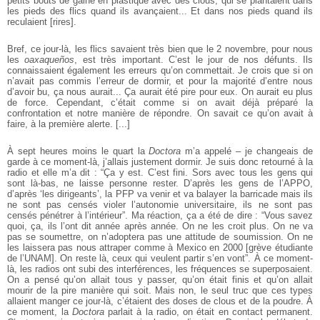
petits bouts
de gaine en plastique avec des clous, qui se plantaient dans
les pieds des flics
quand ils avançaient... Et dans nos pieds quand ils
reculaient [rires].
Bref, ce jour-là, les flics savaient très bien que le 2 novembre, pour nous
les
oaxaqueños
, est très important. C’est le jour de nos défunts. Ils
connaissaient également les erreurs qu’on commettait. Je crois que si on
n’avait pas commis
l’erreur de dormir, et pour la majorité d’entre nous
d’avoir bu, ça nous aurait...
Ça aurait été pire pour eux. On aurait eu plus
de force. Cependant, c’était
comme si on avait déjà préparé la
confrontation et notre manière de répondre.
On savait ce qu’on avait à
faire, à la première alerte. [...]
À sept heures moins le quart la
Doctora
m’a appelé – je changeais de
garde à ce moment-là, j’allais justement dormir.
Je suis donc retourné à la
radio
et elle m’a dit : “Ça y est. C’est
fini. Sors avec tous les gens qui
sont là-bas, ne laisse personne
rester. D’après les gens de l’APPO,
d’après ‘les dirigeants’, la PFP va venir
et va balayer la barricade mais ils
ne sont
pas censés violer l’autonomie universitaire, ils ne sont pas
censés pénétrer à l’intérieur”. Ma réaction, ça a été de dire :
“Vous savez
quoi, ça, ils l’ont dit année
après année. On ne les croit plus. On ne
va
pas se soumettre, on n’adoptera pas
une attitude de soumission. On ne
les laissera pas nous attraper
comme à Mexico en 2000 [grève
étudiante
de l’UNAM]. On reste là,
ceux qui veulent partir s’en vont”. À
ce moment-
là, les radios ont subi des
interférences, les fréquences se superposaient.
On a pensé qu’on allait tous y passer, qu’on était finis et qu’on allait
mourir de la pire manière qui soit. Mais non, le seul truc que ces types
allaient
manger ce jour-là, c’étaient des doses de clous et de la poudre. À
ce moment, la
Doctora
parlait à la radio, on était en contact permanent.