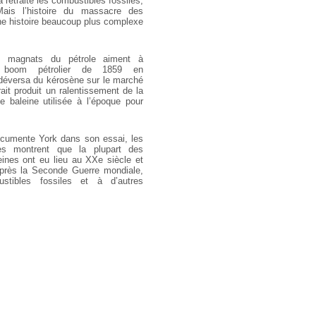
 retraite les combustibles fossiles,
ais l’histoire du massacre des
ne histoire beaucoup plus complexe
es magnats du pétrole aiment à
 boom pétrolier de 1859 en
déversa du kérosène sur le marché
ait produit un ralentissement de la
 baleine utilisée à l’époque pour
cumente York dans son essai, les
ues montrent que la plupart des
ines ont eu lieu au XXe siècle et
après la Seconde Guerre mondiale,
stibles fossiles et à d’autres