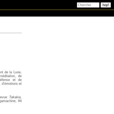
nt de la Lune,
méditation, de
odéfense et de
, d’émotions et
 revue
Takakia,
égamachine
,
#4