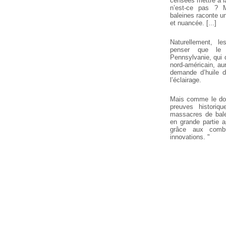
censées mettre à la
n’est-ce pas ? M
baleines raconte u
et nuancée. [...]
Naturellement, l
penser que le
Pennsylvanie, qui 
nord-américain, aur
demande d’huile de
l’éclairage.
Mais comme le do
preuves historiq
massacres de bale
en grande partie 
grâce aux combu
innovations. "