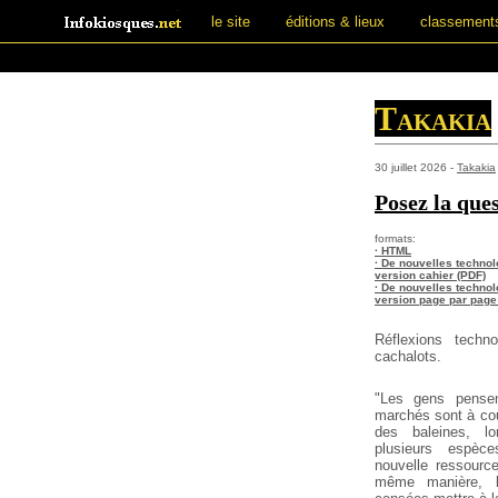
le site
éditions & lieux
classement
Takakia
30 juillet 2026 -
Takakia
Posez la que
formats:
· HTML
· De nouvelles technol
version cahier (PDF)
· De nouvelles technol
version page par page
Réflexions techn
cachalots.
"Les gens pensen
marchés sont à cou
des baleines, l
plusieurs espèce
nouvelle ressource
même manière, l