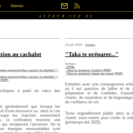
s
thèmes
AUTEUR·ICE·XS
10 juin 2026 -
Takakia
stion au cachalot
"Taka te préparer..."
formats:
· HTML
ogies peuvent-elles sauver la planète ? -
· Taka te préparer (cahier) (PDF)
· Taka te préparer (page par page) (PDF)
ogies peuvent-elles sauver la planète ? -
 (PDF)
Entretien avec une compagnonne enfa
où il est question de talkie et de 
ocritiques à partir du vaicu des
préparation et de cueillette, d’aut
chants, de respiration et de brigandage
de confiance en soi.
t généralement que lorsque les
rt d’une ressource ou, dans le cas
Texte originellement publié dans la
orsque les marchés exterminent
chants sous-marins pour couler la m
s, la civilisation trouvera une
(printemps-été 2025).
 qui remplacera l’ancienne. De la
es énergies renouvelables sont