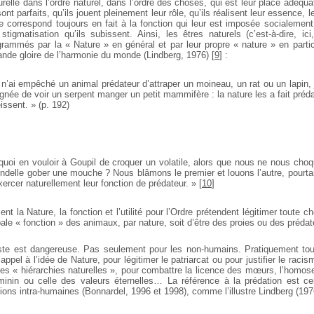
urelle dans l’ordre naturel, dans l’ordre des choses, qui est leur place adéqua
sont parfaits, qu’ils jouent pleinement leur rôle, qu’ils réalisent leur essence, 
le correspond toujours en fait à la fonction qui leur est imposée socialemen
tigmatisation qu’ils subissent. Ainsi, les êtres naturels (c’est-à-dire, ici
rammés par la « Nature » en général et par leur propre « nature » en particul
rande gloire de l’harmonie du monde (Lindberg, 1976)
[
9
]
:
n’ai empêché un animal prédateur d’attraper un moineau, un rat ou un lapin,
gnée de voir un serpent manger un petit mammifère : la nature les a fait prédat
éissent. » (p. 192)
quoi en vouloir à Goupil de croquer un volatile, alors que nous ne nous cho
ondelle gober une mouche ? Nous blâmons le premier et louons l’autre, pourt
xercer naturellement leur fonction de prédateur. »
[
10
]
t la Nature, la fonction et l’utilité pour l’Ordre prétendent légitimer toute c
pale « fonction » des animaux, par nature, soit d’être des proies ou des prédat
aliste est dangereuse. Pas seulement pour les non-humains. Pratiquement t
 appel à l’idée de Nature, pour légitimer le patriarcat ou pour justifier le raci
es « hiérarchies naturelles », pour combattre la licence des mœurs, l’homose
inin ou celle des valeurs éternelles… La référence à la prédation est cent
ons intra-humaines (Bonnardel, 1996 et 1998), comme l’illustre Lindberg (197