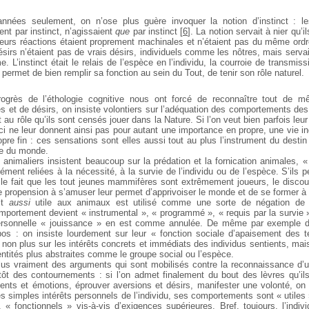
nnées seulement, on n’ose plus guère invoquer la notion d’instinct : l
nt par instinct, n’agissaient
que
par instinct
[
6
]
. La notion servait à nier qu’
 leurs réactions étaient proprement machinales et n’étaient pas du même ordr
sirs n’étaient pas de vrais désirs, individuels comme les nôtres, mais servai
me. L’instinct était le relais de l’espèce en l’individu, la courroie de transmis
ui permet de bien remplir sa fonction au sein du Tout, de tenir son rôle naturel.
ogrès de l’éthologie cognitive nous ont forcé de reconnaître tout de m
s et de désirs, on insiste volontiers sur l’adéquation des comportements de
t au rôle qu’ils sont censés jouer dans la Nature. Si l’on veut bien parfois le
ci ne leur donnent ainsi pas pour autant une importance en propre, une vie ind
re fin : ces sensations sont elles aussi tout au plus l’instrument du destin 
re du monde.
animaliers insistent beaucoup sur la prédation et la fornication animales, « 
ément reliées à la nécessité, à la survie de l’individu ou de l’espèce. S’ils p
r le fait que les tout jeunes mammifères sont extrêmement joueurs, le discou
e propension à s’amuser leur permet d’apprivoiser le monde et de se former à l
it
aussi
utile aux animaux est utilisé comme une sorte de négation de le
omportement devient « instrumental », « programmé », « requis par la survie
personnelle « jouissance » en est comme annulée. De même par exemple
os : on insiste lourdement sur leur « fonction sociale d’apaisement des t
t non plus sur les intérêts concrets et immédiats des individus sentients, ma
entités plus abstraites comme le groupe social ou l’espèce.
lus vraiment des arguments qui sont mobilisés contre la reconnaissance d’u
ôt des contournements : si l’on admet finalement du bout des lèvres qu’ils
ents et émotions, éprouver aversions et désirs, manifester une volonté, on 
es simples intérêts personnels de l’individu, ses comportements sont « utiles
 « fonctionnels » vis-à-vis d’exigences supérieures. Bref, toujours, l’indiv