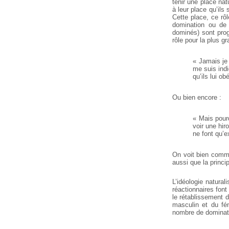
tenir une place nat
à leur place qu’ils 
Cette place, ce rô
domination ou de s
dominés) sont prog
rôle pour la plus g
« Jamais je 
me suis indi
qu’ils lui ob
Ou bien encore :
« Mais pour
voir une hir
ne font qu’e
On voit bien commen
aussi que la princi
L’idéologie natur
réactionnaires font
le rétablissement d
masculin et du fém
nombre de dominati