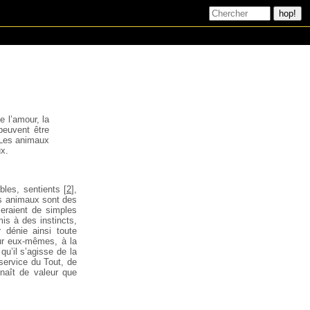
l’amour, la
euvent être
es animaux
ux.
bles, sentients
[
2
]
,
es animaux sont des
seraient de simples
is à des instincts,
 dénie ainsi toute
pour eux-mêmes, à la
qu’il s’agisse de la
service du Tout, de
naît de valeur que