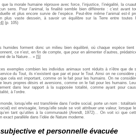
que la morale humaine réprouve avec force, l’injustice, l’inégalité, la cruau
cun sens. Pour l’animal, la finalité semble bien différente : c’est avant to
viduelle et plus encore survie de l’espèce. Peut-être même l’animal est-il 
un plus vaste dessein, à savoir un équilibre sur la Terre entre toutes
[
4
]
(p. 105)
 humides forment donc un milieu bien équilibré, où chaque espèce tient 
sonnent, ce n’est, en fin de compte, que pour en alimenter d’autres, prédatri
onné de la Nature… »
[
5
]
 ces exemples combien les individus animaux sont réduits à n’être que de 
 service du Tout, ils n’existent que par et pour le Tout. Ainsi on ne considère
t que cela est important, comme on le fait pour les humains. On ne considèr
 leurs propres désirs et aversions, comme on le fait pour les humains. Leur
ement dans leur rapport à la supposée totalité, comme ayant pour cau
alité, à l’ordre.
 monde, lorsqu’elle est transférée dans l’ordre social, porte un nom : totalita
 social) est envisagée, lorsqu’elle seule se voit attribuer une valeur, lorsque 
u’en tant qu’utiles à la communauté (Arendt, 1972)… On voit ici que cett
son exact parallèle dans l’idée de Nature moderne.
 subjective et personnelle évacuée