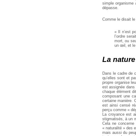
simple organisme
dépasse.
Comme le disait le 
« Il n’est p
l’ordre sera
mort, ou seu
un œil, et le
La nature
Dans le cadre de c
qu’elles sont et pa
propre organise leu
est assignée dans 
chaque élément dit
composant une cat
certaine manière. C
est ainsi censé ré
perçu comme « dégé
La croyance est ai
stigmatisés, à un 
Cela ne concerne 
« naturalité » des
mais aussi du peup