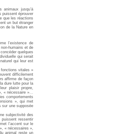
es animaux jusqu’à
ils puissent éprouver
e que les réactions
ent un but étranger
sion de la Nature en
ême l’existence de
s non-humains et de
ur concéder quelques
ividuelle qui serait
naturel qui leur est
fonctions vitales »
euvent difficilement
rs affirme de façon
a dure lutte pour la
ur plaisir propre,
 », « nécessaire »…
 des comportements
ensions », qui met
is sur une supposée
ne subjectivité des
 puissent ressentir
met l’accent sur le
 », « nécessaires »,
idu animal reste un