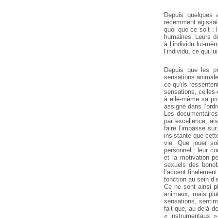
Depuis quelques a
récemment agissaie
quoi que ce soit :
humaines. Leurs dé
à l’individu lui-mê
l’individu, ce qui l
Depuis que les pr
sensations animale
ce qu’ils ressenten
sensations, celles-
à elle-même sa prop
assigné dans l’ord
Les documentaires 
par excellence, ais
faire l’impasse su
insistante que cett
vie. Que jouer so
personnel : leur c
et la motivation 
sexuels des bonob
l’accent finalemen
fonction au sein d’
Ce ne sont ainsi p
animaux, mais plut
sensations, sentim
fait que, au-delà d
« instrumentaux »,