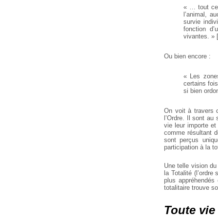
« … tout ce 
l’animal, au
survie indi
fonction d’
vivantes. »
Ou bien encore :
« Les zones
certains foi
si bien ord
On voit à travers
l’Ordre. Il sont au
vie leur importe e
comme résultant de
sont perçus uniqu
participation à la tot
Une telle vision du
la Totalité (l’ordre
plus appréhendés q
totalitaire trouve 
Toute vie