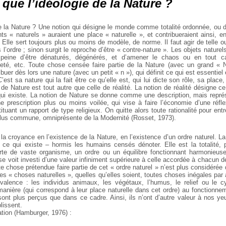
 que l’idéologie de la Nature ?
 la Nature ? Une notion qui désigne le monde comme totalité ordonnée, ou d
s « naturels » auraient une place « naturelle », et contribueraient ainsi, en
 Elle sert toujours plus ou moins de modèle, de norme. Il faut agir de telle o
 l’ordre ; sinon surgit le reproche d’être « contre-nature ». Les objets naturels
 peine d’être dénaturés, dégénérés, et d’amener le chaos ou en tout c
eté, etc. Toute chose censée faire partie de la Nature (avec un grand « N 
tribuer dès lors une nature (avec un petit « n »), qui définit ce qui est essentiel e
C’est sa nature qui la fait être ce qu’elle est, qui lui dicte son rôle, sa plac
 de Nature est tout autre que celle de réalité. La notion de réalité désigne ce
qui existe. La notion de Nature se donne comme une description, mais représ
ne prescription plus ou moins voilée, qui vise à faire l’économie d’une réfl
tuant un rapport de type religieux. On quitte alors toute rationalité pour en
plus commune, omniprésente de la Modernité (Rosset, 1973).
la croyance en l’existence de la Nature, en l’existence d’un ordre naturel. 
e ce qui existe – hormis les humains censés dénoter. Elle est la totalité
rte de vaste organisme, un ordre ou un équilibre fonctionnant harmonieus
 » se voit investi d’une valeur infiniment supérieure à celle accordée à chacun 
 chose prétendue faire partie de cet « ordre naturel » n’est plus considérée 
ces « choses naturelles », quelles qu’elles soient, toutes choses inégales par 
valence : les individus animaux, les végétaux, l’humus, le relief ou le c
manière (qui correspond à leur place naturelle dans cet ordre) au fonctionn
sont plus perçus que dans ce cadre. Ainsi, ils n’ont d’autre valeur à nos yeu
lissent.
ration (Hamburger, 1976) :