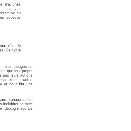
té, n’a, chez
ut la survie,
programmé en
 les espèces
son rôle. Si
ces. Ce cycle
simples rouages de
 pas que leur propre
e pas leurs actions
 vie et leurs actes
se et pour but une
risme. Lorsque seule
les individus ne sont
e idéologie sociale