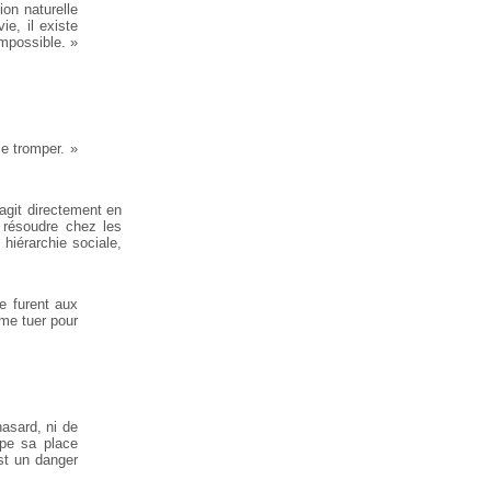
on naturelle
ie, il existe
impossible. »
se tromper. »
agit directement en
e résoudre chez les
hiérarchie sociale,
e furent aux
ême tuer pour
hasard, ni de
upe sa place
st un danger