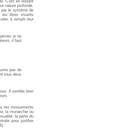
te. C’est en restant
leur nature profonde.
t par le système de
, les êtres vivants
ier, à remplir leur
 jamais je ne
eurs, il faut
quons pas de
ant tous deux
hose. Il semble bien
eurs.
ous les mouvements
sme, la monarchie ou
xualité, la perte du
rale pour justifier
6) :