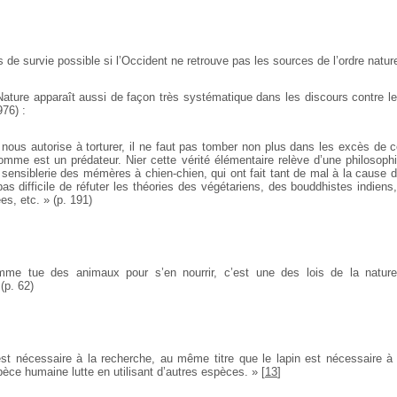
as de survie possible si l’Occident ne retrouve pas les sources de l’ordre natu
 Nature apparaît aussi de façon très systématique dans les discours contre le
76) :
 nous autorise à torturer, il ne faut pas tomber non plus dans les excès de 
omme est un prédateur. Nier cette vérité élémentaire relève d’une philosoph
 sensiblerie des mémères à chien-chien, qui ont fait tant de mal à la cause
 pas difficile de réfuter les théories des végétariens, des bouddhistes indiens,
ées, etc. » (p. 191)
me tue des animaux pour s’en nourrir, c’est une des lois de la nature 
(p. 62)
est nécessaire à la recherche, au même titre que le lapin est nécessaire à 
pèce humaine lutte en utilisant d’autres espèces. »
[
13
]