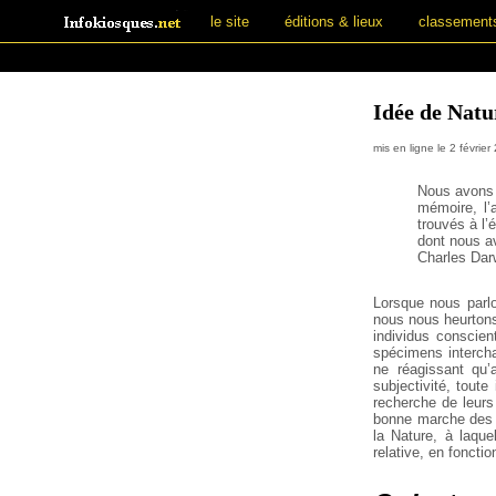
le site
éditions & lieux
classement
Idée de Natu
mis en ligne le 2 février
Nous avons v
mémoire, l’a
trouvés à l
dont nous a
Charles Dar
Lorsque nous parlo
nous nous heurtons
individus conscien
spécimens intercha
ne réagissant qu’
subjectivité, toute
recherche de leurs 
bonne marche des é
la Nature, à laque
relative, en fonctio