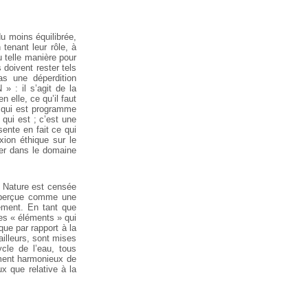
u moins équilibrée,
 tenant leur rôle, à
u telle manière pour
 doivent rester tels
as une déperdition
» : il s’agit de la
n elle, ce qu’il faut
e, qui est programme
 qui est ; c’est une
ente en fait ce qui
exion éthique sur le
trer dans le domaine
La Nature est censée
, perçue comme une
ement. En tant que
des « éléments » qui
que par rapport à la
ailleurs, sont mises
ycle de l’eau, tous
ement harmonieux de
x que relative à la