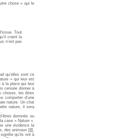
tre chose » qui le
d’issue. Tout
’il craint la
lus n’est pas
it qu’elles sont ce
ature » qui leur est
 à la place qui leur
nsi censée donner à
s choses, les êtres
e comporter d’une
raie nature. Un chat
tte nature, il sera
…
 d’êtres dominés ou
la case « Nature ».
me une évidence la
ts, des animaux
[
8
]
,
gnifie qu’ils ont à