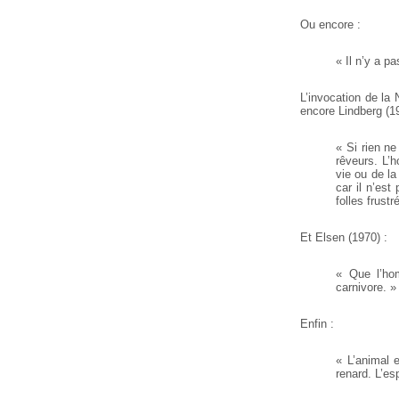
Ou encore :
« Il n’y a p
L’invocation de la
encore Lindberg (19
« Si rien ne
rêveurs. L’h
vie ou de la
car il n’est
folles frustr
Et Elsen (1970) :
« Que l’hom
carnivore. » 
Enfin :
« L’animal 
renard. L’es