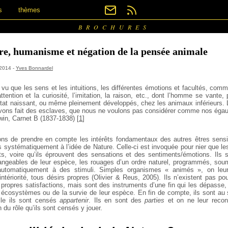
s
thèmes
BROCHURES
re, humanisme et négation de la pensée animale
 2014 -
Yves Bonnardel
u que les sens et les intuitions, les différentes émotions et facultés,
comme 
ttention et la curiosité, l’imitation, la raison, etc., dont l’homme se vante,
p
’état naissant, ou même pleinement développés, chez les animaux inférieurs.
L
vons fait des esclaves, que nous ne voulons pas considérer comme nos éga
win, Carnet B (1837-1838)
[
1
]
ns de prendre en compte les intérêts fondamentaux des autres êtres sensi
 systématiquement à l’idée de Nature. Celle-ci est invoquée pour nier que l
ts, voire qu’ils éprouvent des sensations et des sentiments/émotions. Ils 
ngeables de leur espèce, les rouages d’un ordre naturel, programmés, soum
automatiquement à des stimuli. Simples organismes « animés », on leur
 intériorité, tous désirs propres (Olivier & Reus, 2005). Ils n’existent pas 
propres satisfactions, mais sont des instruments d’une fin qui les dépasse, 
cosystèmes ou de la survie de leur espèce. En fin de compte, ils sont au 
lle ils sont censés
appartenir
. Ils en sont des
parties
et on ne leur recon
n du rôle qu’ils sont censés y jouer.