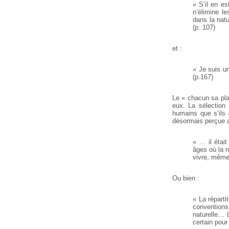
« S’il en e
n’élimine le
dans la natu
(p. 107)
et :
« Je suis un
(p.167)
Le « chacun sa pla
eux. La sélection 
humains que s’ils 
désormais perçue a
« … il étai
âges où la n
vivre, même
Ou bien :
« La réparti
conventions
naturelle… 
certain pour