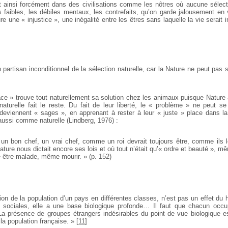
st ainsi forcément dans des civilisations comme les nôtres où aucune sélecti
s faibles, les débiles mentaux, les contrefaits, qu’on garde jalousement en v
re une « injustice », une inégalité entre les êtres sans laquelle la vie serait 
 partisan inconditionnel de la sélection naturelle, car la Nature ne peut pas 
ce » trouve tout naturellement sa solution chez les animaux puisque Nature 
naturelle fait le reste. Du fait de leur liberté, le « problème » ne peut s
deviennent « sages », en apprenant à rester à leur « juste » place dans la 
ussi comme naturelle (Lindberg, 1976) :
t un bon chef, un vrai chef, comme un roi devrait toujours être, comme ils l
ature nous dictait encore ses lois et où tout n’était qu’« ordre et beauté », m
 être malade, même mourir. » (p. 152)
tion de la population d’un pays en différentes classes, n’est pas un effet du 
 sociales, elle a une base biologique profonde… Il faut que chacun occ
La présence de groupes étrangers indésirables du point de vue biologique e
 la population française. »
[
11
]