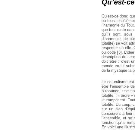
Qu’est-ce
Qu’est-ce donc que
où tous les élément
l’harmonie du Tout.
que tout reste dans
qu’ils sont, sous
d’harmonie, de pur
totalité) se voit at
respecter en elle. 
ou code
[
3
]
.
L’idée
description de ce 
doit être : c’est u
monde en lui substi
de la mystique la 
Le naturalisme est 
être l’ensemble d
puissance, une so
totalité, l’« ordre
le composent. Toute
totalité. Du coup, 
sur un plan d’équi
concourent à leur 
l’ensemble, et ne 
fonction qu’ils remp
En voici une illust