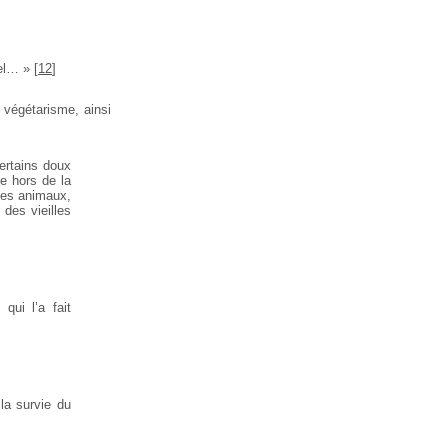
rel… »
[
12
]
 végétarisme, ainsi
certains doux
ie hors de la
 des animaux,
 des vieilles
qui l’a fait
la survie du