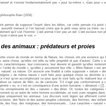
naturel
et n’existe fondamentalement pas « pour lui-même », mais pour « au
philosophe Alain (1934) :
oint permis de supposer l’esprit dans les bêtes, car cette pensée n’a point 
it aussitôt menacé si l’on laissait croire que le petit veau aime sa mère, ou qu
lement qu’il voit l’homme. L’œil animal n’est pas un œil. L’œil esclave non p
 tyran n’aime pas le voir. »
 des animaux : prédateurs et proies
ette vision du monde en terme de Nature, les choses ont une essence qui fa
s autre chose, qu’elles ont telle ou telle propriété et pas d’autres. Cette « n
rs caractéristiques, leur croissance, leur devenir et garantit qu’elles resteront
« l’ordre du monde », qu’elles y assureront leur rôle. « Mère Nature » est ai
 naturel, sa nature. On associe une finalité à cette supposée « nature » de
égorie « de même nature » sont faits
pour
quelque chose ou
destinés
à s
e n’est qu’en accomplissant ce pour quoi ils sont faits qu’ils réalisent leur v
aliser sa nature de félin, ou de carnivore. S’il n’agit pas conformément à ce
néré » ou, si c’est en conséquence d’une action humaine, « dénaturé »
[
7
]
nsi omniprésente en des « natures » des êtres. Or, toutes les catégories
moment ou un autre de notre histoire occidentale, se sont vues rangées dans 
pas uniquement les animaux. Les discours sont légion qui affirment com
 esclaves, des Noirs et des autres peuples colonisés, des femmes, des enfan
le, des fous, des marginaux, des homosexuels… Leur caractère « naturel » si