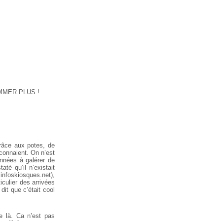
MMER PLUS !
râce aux potes, de
éconnaient. On n’est
années à galérer de
té qu’il n’existait
 infoskiosques.net),
iculier des arrivées
dit que c’était cool
e là. Ca n’est pas