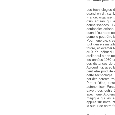
Les technologies d
quand on dit ça. L
France, organisent 
d’un artisan qui 
connaissances. D
cordonnier artisan
quand l’autre se co
semelle peut être f
Pour l’énergie, c’e
tout genre s’instal
tordre, et exercer
du XIXe, début du X
atelier qui a son m
les années 1930 env
des distances de pl
Aujourd’hui, avec l
peut être produite
cette technologie.
par des parents tro
Pirater l’élec, c’
autonomiser. Parce 
savoir, des outils
spécifique. Apprend
magique qui les e
appuie sur notre in
la sueur de notre f