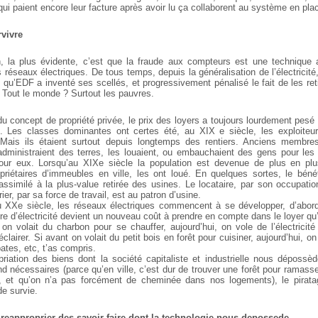
qui paient encore leur facture après avoir lu ça collaborent au système en pl
rvivre
, la plus évidente, c’est que la fraude aux compteurs est une technique a
éseaux électriques. De tous temps, depuis la généralisation de l’électricité,
 qu’EDF a inventé ses scellés, et progressivement pénalisé le fait de les ret
Tout le monde ? Surtout les pauvres.
du concept de propriété privée, le prix des loyers a toujours lourdement pes
s. Les classes dominantes ont certes été, au XIX e siècle, les exploiteur
Mais ils étaient surtout depuis longtemps des rentiers. Anciens membres 
s administraient des terres, les louaient, ou embauchaient des gens pour les 
pour eux. Lorsqu’au XIXe siècle la population est devenue de plus en plus
riétaires d’immeubles en ville, les ont loué. En quelques sortes, le bénéf
 assimilé à la plus-value retirée des usines. Le locataire, par son occupatio
rier, par sa force de travail, est au patron d’usine.
 XXe siècle, les réseaux électriques commencent à se développer, d’abord 
re d’électricité devient un nouveau coût à prendre en compte dans le loyer qu
on volait du charbon pour se chauffer, aujourd’hui, on vole de l’électricit
clairer. Si avant on volait du petit bois en forêt pour cuisiner, aujourd’hui, on 
ates, etc, t’as compris.
riation des biens dont la société capitaliste et industrielle nous dépos
nd nécessaires (parce qu’en ville, c’est dur de trouver une forêt pour ramass
ts, et qu’on n’a pas forcément de cheminée dans nos logements), le pirata
e survie.
e reapproprier des savoir-faire dont la technologie nous depossede