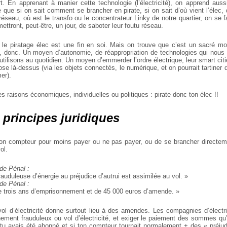
t. En apprenant à manier cette technologie (l’électricité), on apprend au
ce que si on sait comment se brancher en pirate, si on sait d’où vient l’élec, q
éseau, où est le transfo ou le concentrateur Linky de notre quartier, on se 
mettront, peut-être, un jour, de saboter leur foutu réseau.
 le piratage élec est une fin en soi. Mais on trouve que c’est un sacré 
, donc. Un moyen d’autonomie, de réappropriation de technologies qui nous
utilisons au quotidien. Un moyen d’emmerder l’ordre électrique, leur smart cit
se là-dessus (via les objets connectés, le numérique, et on pourrait tartine
er).
s raisons économiques, individuelles ou politiques : pirate donc ton élec !!
principes juridiques
 son compteur pour moins payer ou ne pas payer, ou de se brancher directe
ol.
de Pénal :
rauduleuse d’énergie au préjudice d’autrui est assimilée au vol. »
de Pénal :
de trois ans d’emprisonnement et de 45 000 euros d’amende. »
 vol d’électricité donne surtout lieu à des amendes. Les compagnies d’électri
hement frauduleux ou vol d’électricité, et exiger le paiement des sommes qu’
 tu avais été abonné et si ton compteur tournait normalement + des « préju