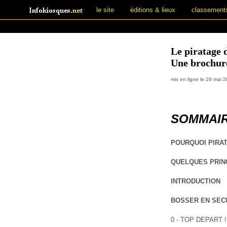
le site
éditions & lieux
classement
Le piratage d
Une brochure
mis en ligne le 29 mai 
SOMMAI
POURQUOI PIRAT
QUELQUES PRIN
INTRODUCTION
BOSSER EN SEC
0 - TOP DEPART 