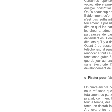
Certain.es répond
voulez être vraime
énergie, construire
On l’a beaucoup en
Evidemment qu’on t
n’est pas suffisa
forcément la possib
dire en quoi les ba
les chourre, admett
partisan.es de pa
dépendant.es. Donc
dès lors qu’il y a d
Quant à se passer
téléphones, disqu
renoncer à tout ce 
fonctionne grâce à
que du jour au lend
sans électricité
développement de m
c- Pirater pour f
On pirate encore po
nous refusons que
totalement ou parti
piratait, comment f
tout le temps, des 
force, en déstabili
A cheval entre le