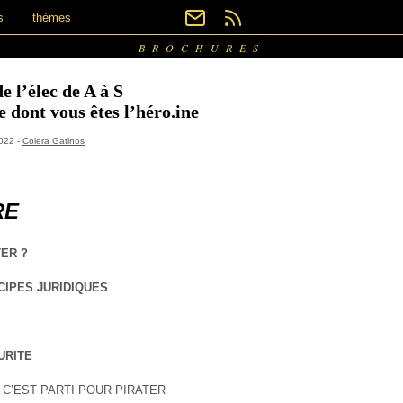
s
thèmes
BROCHURES
e l’élec de A à S
 dont vous êtes l’héro.ine
2022 -
Colera Gatinos
RE
ER ?
CIPES JURIDIQUES
URITE
! C’EST PARTI POUR PIRATER