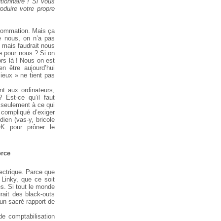
tionnaire ! Si vous
oduire votre propre
nsommation. Mais ça
e nous, on n’a pas
, mais faudrait nous
ie pour nous ? Si on
ors là ! Nous on est
n être aujourd’hui
ieux » ne tient pas
t aux ordinateurs,
 Est-ce qu’il faut
e seulement à ce qui
 compliqué d’exiger
dien (vas-y, bricole
OK pour prôner le
orce
lectrique. Parce que
Linky, que ce soit
es. Si tout le monde
urait des black-outs
 un sacré rapport de
e comptabilisation