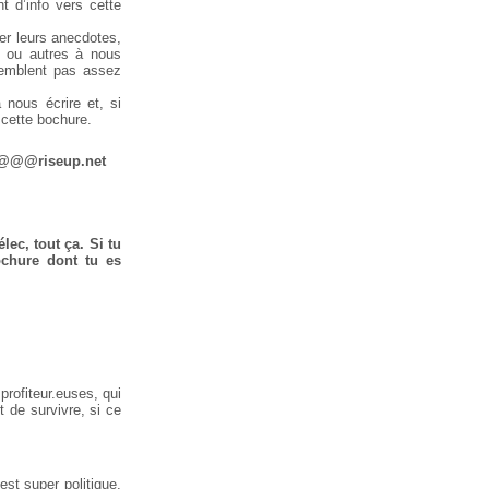
t d’info vers cette
ter leurs anecdotes,
os ou autres à nous
 semblent pas assez
nous écrire et, si
 cette bochure.
r@@@riseup.net
lec, tout ça. Si tu
ochure dont tu es
profiteur.euses, qui
 de survivre, si ce
est super politique.