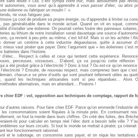
ront sans doute «
Oui, c’est sympa votre truc, mais absolument pas révolu
nt autonomes, vous avez qu’à apprendre à vous passer d’élec, ou alors pr
 une éolienne ou fabriquer un moulin !
».
tendu, ne vous fatiguez pas.
rouve ça cool de produire sa propre énergie, ou d’apprendre à limiter sa co
nt, pas généralisable dans le monde actuel. Quand on vit en squat, comm
ilité d’installer une éolienne. On pourrait certes foutre des panneaux solaires
tteries au lithium de notre installation serait davantage une source d’autonom
ons, ça revient à peu près au même, c’est kif-kif. Mais si on les achète ! Al
s donner un centime à cette industrie dégueulasse, quitte à assumer d’e
 mieux vaut pirater que payer. Donc l’argument que « les éoliennes c’est m
es batteries dans l’histoire.
 d’élec… Respect à celles et ceux qui tentent cette expérience. Renoncen
euses, perceuses, visseuses… D’abord, ça va jusqu’où cette réflexion ?
qui a été produit grâce à l’électricité ? Donc à tout ? Ou est-ce qu’on renonc
 l’électricité ? Ensuite, de nouveau respect, mais comprenez bien que c’est
emain, chacun.e se prive d’outils qui sont pourtant tellement utiles au quoti
 !), quand les techniques artisanales sont si peu répandues… Alors 
éthodes alternatives, mais en attendant… Piratons !
aire chier EDF : vol, opposition aux techniques de comptage, rapport de f
ur d’autres raisons. Pour faire chier EDF. Parce qu’on emmerde l’industrie é
 les consommations soient fliquées à la minute près. En contournant nos 
ellement, on fout la merde dans leurs chiffres. On créé des fuites, des Brèch
eraient-ils pour calculer en temps réel l’élec dont a besoin telle ville ? Y’a
problèmes sur leurs circuits. Si tout le monde se mettait à pirater, ça créerait
sant leur fonctionnement rationnel.
 vol et le sabotage, on consomme sans payer, et on nique les tentatives d