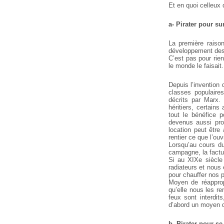
Et en quoi celleux 
a- Pirater pour su
La première raison
développement des r
C’est pas pour rien
le monde le faisait.
Depuis l’invention 
classes populaire
décrits par Marx. 
héritiers, certain
tout le bénéfice 
devenus aussi prop
location peut être
rentier ce que l’ouv
Lorsqu’au cours du
campagne, la factu
Si au XIXe siècle 
radiateurs et nous é
pour chauffer nos p
Moyen de réapprop
qu’elle nous les re
feux sont interdi
d’abord un moyen d
b- Pirater pour s