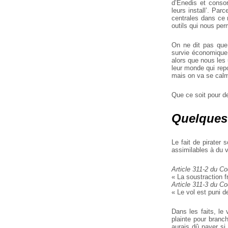
d’Enedis et consor
leurs install’. Par
centrales dans ce r
outils qui nous per
On ne dit pas que
survie économique
alors que nous les 
leur monde qui repo
mais on va se calm
Que ce soit pour de
Quelques 
Le fait de pirater
assimilables à du v
Article 311-2 du Co
« La soustraction f
Article 311-3 du Co
« Le vol est puni 
Dans les faits, le
plainte pour branc
aurais dû payer si