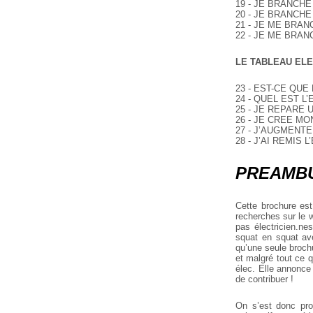
19 - JE BRANCH
20 - JE BRANCH
21 - JE ME BRAN
22 - JE ME BRA
LE TABLEAU EL
23 - EST-CE QU
24 - QUEL EST L
25 - JE REPARE
26 - JE CREE M
27 - J’AUGMENT
28 - J’AI REMIS 
PREAMB
Cette brochure est
recherches sur le w
pas électricien.ne
squat en squat ave
qu’une seule brochu
et malgré tout ce q
élec. Elle annonce 
de contribuer !
On s’est donc pro