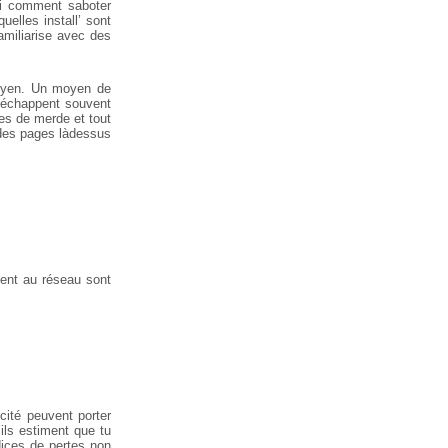
ssi comment saboter
uelles install’ sont
familiarise avec des
moyen. Un moyen de
 échappent souvent
ies de merde et tout
r des pages làdessus
ment au réseau sont
cité peuvent porter
ils estiment que tu
dices de pertes non