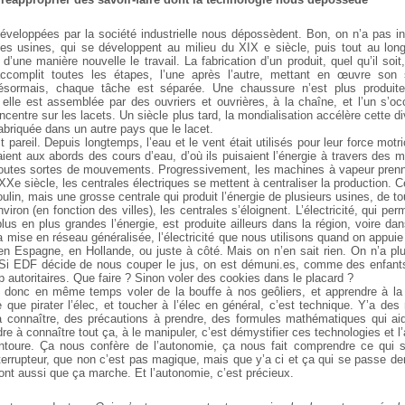
éveloppées par la société industrielle nous dépossèdent. Bon, on n’a pas i
es usines, qui se développent au milieu du XIX e siècle, puis tout au lo
d’une manière nouvelle le travail.
La fabrication d’un produit, quel qu’il soit
accomplit toutes les étapes, l’une après l’autre, mettant en œuvre son s
ésormais, chaque tâche est séparée. Une chaussure n’est plus produit
, elle est assemblée par des ouvriers et ouvrières, à la chaîne, et l’un s’o
ncentre sur les lacets. Un siècle plus tard, la mondialisation accélère cette div
abriquée dans un autre pays que le lacet.
st pareil. Depuis longtemps, l’eau et le vent était utilisés pour leur force motr
laient aux abords des cours d’eau, d’où ils puisaient l’énergie à travers des m
 toutes sortes de mouvements.
Progressivement, les machines à vapeur prennent
Xe siècle, les centrales électriques se mettent à centraliser la production. 
oulin, mais une grosse centrale qui produit l’énergie de plusieurs usines, de to
iron (en fonction des villes), les centrales s’éloignent.
L’électricité, qui pe
us en plus grandes l’énergie, est produite ailleurs dans la région, voire dan
a mise en réseau généralisée, l’électricité que nous utilisons quand on appuie 
 en Espagne, en Hollande, ou juste à côté. Mais on n’en sait rien. On n’a pl
 Si EDF décide de nous couper le jus, on est démuni.es, comme des enfant
p autoritaires. Que faire ? Sinon voler des cookies dans le placard ?
est donc en même temps voler de la bouffe à nos geôliers, et apprendre à la
que pirater l’élec, et toucher à l’élec en général, c’est technique. Y’a des
 à connaître, des précautions à prendre, des formules mathématiques qui aid
re à connaître tout ça, à le manipuler, c’est démystifier ces technologies et l’a
ntoure. Ça nous confère de l’autonomie, ça nous fait comprendre ce qui
terrupteur, que non c’est pas magique, mais que y’a ci et ça qui se passe der
ront aussi que ça marche. Et l’autonomie, c’est précieux.