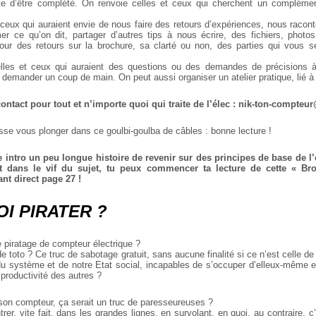
te d’être complété. On renvoie celles et ceux qui cherchent un complémen
 ceux qui auraient envie de nous faire des retours d’expériences, nous racon
mer ce qu’on dit, partager d’autres tips à nous écrire, des fichiers, phot
 pour des retours sur la brochure, sa clarté ou non, des parties qui vous
elles et ceux qui auraient des questions ou des demandes de précisions à 
 demander un coup de main. On peut aussi organiser un atelier pratique, lié à
ontact pour tout et n’importe quoi qui traite de l’élec :
nik-ton-compteu
sse vous plonger dans ce goulbi-goulba de câbles : bonne lecture !
e intro un peu longue histoire de revenir sur des principes de base de l’é
ct dans le vif du sujet, tu peux commencer ta lecture de cette « Br
ant direct page 27 !
I PIRATER ?
e piratage de compteur électrique ?
de toto ? Ce truc de sabotage gratuit, sans aucune finalité si ce n’est celle de 
u système et de notre Etat social, incapables de s’occuper d’elleux-même et
 productivité des autres ?
 son compteur, ça serait un truc de paresseureuses ?
r, vite fait, dans les grandes lignes, en survolant, en quoi, au contraire, c’