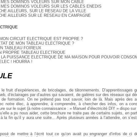
E MES DOMINOS VOLEURS SUR MON CABLE
E MES DOMINOS VOLEURS SUR LES CABLES ENEDIS
CHE AILLEURS, SUR LE RESEAU DE LA VILLE
NCHE AILLEURS SUR LE RESEAU EN CAMPAGNE
ECTRIQUE
E MON CIRCUIT ELECTRIQUE EST PROPRE ?
’ETAT DE MON TABLEAU ELECTRIQUE ?
 UN TABLEAU FOIREUX
ON PROPRE TABLEAU ELECTRIQUE
E LA PUISSANCE ELECTRIQUE DE MA MAISON POUR POUVOIR CONSO
L’ELEC ! HOURRA !
ULE
 le fruit d’expériences, de bricolages, de tâtonnements.
D’apprentissages g
eb, d’éclairages par d’autres qui savaient, de galères sur des réseaux qui d
s de formation. On ne prétend pas tout savoir, loin de là. Mais après des 
c notre élec, à apprendre, à comprendre, à chercher des infos, on a consta
re sur le sujet (à notre connaissance : « Manuel d’électricité DIY » dispo sur
u’elle a pu nous aider, cette brochure ne traite pas de certains sujets, en part
à la fin qu’il y aura une suite… Après plusieurs années à l’attendre, on s’est 
posé de mettre à l’écrit tout ce qu’on avait pu engranger d’infos de ci d