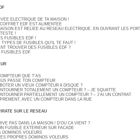
DF
IVEE ELECTRIQUE DE TA MAISON !
N COFFRET EDF EST ALIMENTEE
A MAISON EST RELIEE AU RESEAU ELECTRIQUE, EN OUVRANT LES POR
 TESTE !
S FUSIBLES EDF !
S TYPES DE FUSIBLES QU’IL TE FAUT !
ENT TROUVER DES FUSIBLES EDF ?
S FUSIBLES EDF
EUR
 COMPTEUR QUE T’AS
E JUS PASSE TON COMPTEUR
BOTER UN VIEUX COMPTEUR A DISQUE ?
ONTOURNER TOTALEMENT UN COMPTEUR ? – JE SQUATTE
NTOURNER PARTIELLEMENT UN COMPTEUR ? – J’AI UN CONTRAT
OPREMENT, AVEC UN COMPTEUR DANS LA RUE
IRATE SUR LE RESEAU
RRIVE PAS DANS LA MAISON ! D’OU CA VIENT ?
 UN FUSIBLE EXTERIEUR SUR FACADE
ES DOMINOS VOLEURS
E MES PROPRES DOMINOS VOLEURS