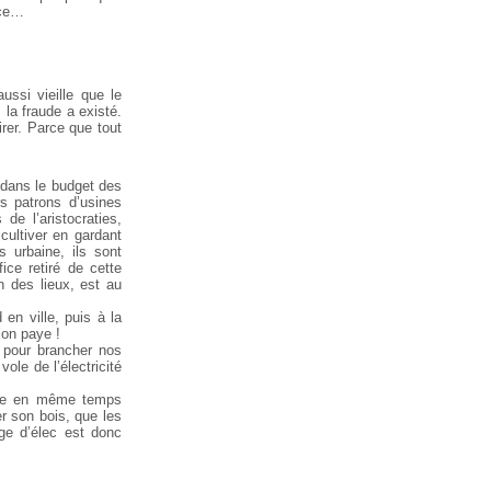
ace…
ussi vieille que le
 la fraude a existé.
irer. Parce que tout
é dans le budget des
s patrons d’usines
de l’aristocraties,
cultiver en gardant
 urbaine, ils sont
ice retiré de cette
n des lieux, est au
en ville, puis à la
’on paye !
é pour brancher nos
vole de l’électricité
sède en même temps
er son bois, que les
ge d’élec est donc