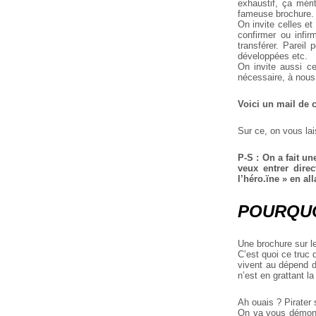
exhaustif, ça méri
fameuse brochure.
On invite celles et
confirmer ou infir
transférer. Pareil
développées etc.
On invite aussi c
nécessaire, à nous
Voici un mail de c
Sur ce, on vous lai
P-S : On a fait un
veux entrer dire
l’héro.ïne » en all
POURQUO
Une brochure sur l
C’est quoi ce truc 
vivent au dépend d
n’est en grattant la
Ah ouais ? Pirater
On va vous démontre