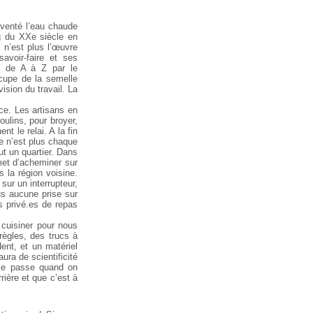
nventé l’eau chaude
ng du XXe siècle en
, n’est plus l’œuvre
avoir-faire et ses
e de A à Z par le
ccupe de la semelle
ision du travail. La
ice. Les artisans en
oulins, pour broyer,
 le relai. A la fin
Ce n’est plus chaque
ut un quartier. Dans
rmet d’acheminer sur
s la région voisine.
sur un interrupteur,
us aucune prise sur
s privé.es de repas
 cuisiner pour nous
 règles, des trucs à
ent, et un matériel
ura de scientificité
 se passe quand on
rière et que c’est à