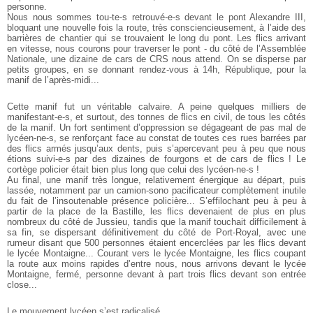
personne.
Nous nous sommes tou-te-s retrouvé-e-s devant le pont Alexandre III,
bloquant une nouvelle fois la route, très consciencieusement, à l’aide des
barrières de chantier qui se trouvaient le long du pont. Les flics arrivant
en vitesse, nous courons pour traverser le pont - du côté de l’Assemblée
Nationale, une dizaine de cars de CRS nous attend. On se disperse par
petits groupes, en se donnant rendez-vous à 14h, République, pour la
manif de l’après-midi...
Cette manif fut un véritable calvaire. A peine quelques milliers de
manifestant-e-s, et surtout, des tonnes de flics en civil, de tous les côtés
de la manif. Un fort sentiment d’oppression se dégageant de pas mal de
lycéen-ne-s, se renforçant face au constat de toutes ces rues barrées par
des flics armés jusqu’aux dents, puis s’apercevant peu à peu que nous
étions suivi-e-s par des dizaines de fourgons et de cars de flics ! Le
cortège policier était bien plus long que celui des lycéen-ne-s !
Au final, une manif très longue, relativement énergique au départ, puis
lassée, notamment par un camion-sono pacificateur complètement inutile
du fait de l’insoutenable présence policière... S’effilochant peu à peu à
partir de la place de la Bastille, les flics devenaient de plus en plus
nombreux du côté de Jussieu, tandis que la manif touchait difficilement à
sa fin, se dispersant définitivement du côté de Port-Royal, avec une
rumeur disant que 500 personnes étaient encerclées par les flics devant
le lycée Montaigne... Courant vers le lycée Montaigne, les flics coupant
la route aux moins rapides d’entre nous, nous arrivons devant le lycée
Montaigne, fermé, personne devant à part trois flics devant son entrée
close...
Le mouvement lycéen s’est radicalisé.