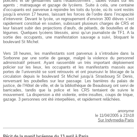
policiers et de gendarmes dans l’établissement ; tables volant sur les
agents ; matraquage et gazage de lycéens. Suite à cela, une centaine
d’occupants est parvenue à rejoindre les toits du lycée, où ils sont restés
jusqu’à environ 17 heures, laissant les forces de l’ordre dans l’incapacité
d’intervenir. Devant le lycée, un regroupement d’environ 300 élèves s’est
rapidement constitué en soutien, subissant plusieurs charges de CRS et
leur faisant subir des projections d’œufs, de pétards, de bouteilles et de
légumes. Quelques lycéens blessés, ainsi qu’un journaliste de TF1. A la
sortie des occupants, une manifestation sauvage a suivi, bloquant le
boulevard St Michel.
Vers 18 heures, les manifestants sont parvenus à s’introduire dans la
Sorbonne par une sortie de garage, malgré la violence du personnel
administratif présent. Ayant rassemblé un très important déploiement
policier sur les lieux, les occupants et les manifestants massés aux
portes de l’université se sont retrouvés et ont poursuivi le blocage de la
circulation depuis le boulevard St Michel jusqu’à Strasbourg St Denis,
renversant les poubelles sur leur passage. Les barrières du palais de
justice, de l’Hôtel de ville, et de la bibliothèque de Beaubourg ont servi de
barricades, tandis que la police et les CRS tentaient de suivre le
mouvement. La dispersion a été violente, entre insultes, coups de trique,
gazage. 3 personnes ont été interpellées, et rapidement relâchées.
anonyme
le 11/04/2005 à 21h18
Sur Indymedia-Paris
Récit de la manif lycéenne du 13 avril à Paris