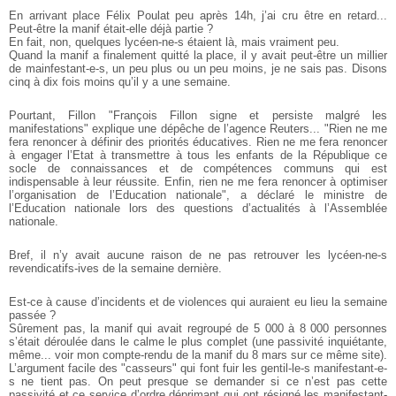
En arrivant place Félix Poulat peu après 14h, j’ai cru être en retard...
Peut-être la manif était-elle déjà partie ?
En fait, non, quelques lycéen-ne-s étaient là, mais vraiment peu.
Quand la manif a finalement quitté la place, il y avait peut-être un millier
de mainfestant-e-s, un peu plus ou un peu moins, je ne sais pas. Disons
cinq à dix fois moins qu’il y a une semaine.
Pourtant, Fillon "François Fillon signe et persiste malgré les
manifestations" explique une dépêche de l’agence Reuters... "Rien ne me
fera renoncer à définir des priorités éducatives. Rien ne me fera renoncer
à engager l’Etat à transmettre à tous les enfants de la République ce
socle de connaissances et de compétences communs qui est
indispensable à leur réussite. Enfin, rien ne me fera renoncer à optimiser
l’organisation de l’Education nationale", a déclaré le ministre de
l’Education nationale lors des questions d’actualités à l’Assemblée
nationale.
Bref, il n’y avait aucune raison de ne pas retrouver les lycéen-ne-s
revendicatifs-ives de la semaine dernière.
Est-ce à cause d’incidents et de violences qui auraient eu lieu la semaine
passée ?
Sûrement pas, la manif qui avait regroupé de 5 000 à 8 000 personnes
s’était déroulée dans le calme le plus complet (une passivité inquiétante,
même... voir mon compte-rendu de la manif du 8 mars sur ce même site).
L’argument facile des "casseurs" qui font fuir les gentil-le-s manifestant-e-
s ne tient pas. On peut presque se demander si ce n’est pas cette
passivité et ce service d’ordre déprimant qui ont résigné les manifestant-