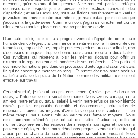
attendant, qu’en somme il faut prendre. A ce moment, par les cortèges
sécurisés dans lesquels je me trouvais, je les excluais, rénovant l’idée
d’apartheid ; et en les excluant, nous les livrions passivement aux keufs :
je voulais les sauver contre eux-mêmes, je manifestais pour celleux que
j’acculais à la garde-à-vue. Comme un con, j’agissais directement contre
elleux en voulant les placer dans ma propre forme-de-vie.
D’un autre côté, je me suis progressivement dégagé de cette foule
hurlante des cortèges. J’ai commencé à sentir en moi, à l’intérieur de ces
formations, trop de bêtise, trop de pensées perdues, trop de solitude, trop
d’occasions manqués, trop de bonne conscience rebelle à deux balles.
Ces syndicats qui répètent à loisir les mêmes slogans pour offrir un
exutoire à la rage contenue et modérée de ses adhérents... Ces partis et
ces micro-formations pris dans un processus d’auto-agrandissement sans
fin qui ne savent que marcher en rang... Et rentrer chez soi après avoir bu
sa bière près de la place de la Nation, comme des militant-e-s qui ont
effectué leur travail.
Cette absurdité, je n’en ai pas pris conscience. Ça s’est passé dans mon
corps, à l’intérieur de ma sensibilité même. Nous avons partagé, entre
ami-e-s, notre refus du travail salarié à venir, notre refus de se voir bientôt
divisés par les dispositifs éducatifs et économiques, notre refus de
renoncer à trouver les moyens d’avoir la vie que nous voulons. Et, en
même temps, nous avons mis en oeuvre ces fameux moyens. Nous
nous sommes détachés par défaut des luttes étudiantes, celles-ci
n’offrant trop rarement les espaces dans lesquels nos rages et nos désirs
peuvent se déployer. Nous nous détachons progressivement d’une fac qui
a bien peu de chance de nous offrir quoique ce soit d’intéressant. Nous