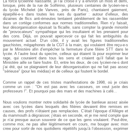
La force lycéenne naissante, je l’ai croisé il y a environ un mois et demi,
lorsque, près de la rue de Solférino, plusieurs centaines de lycéen-ne-s
du lycée Michelet (de Vanves, près de Paris), chantaient gaiement,
éparpillé-e-s dans toutes les rues du quartier : autour d’elleux, des
dizaines de flics anti-émeutes tentaient péniblement de les rassembler
dans un cortège conformes aux normes traditionnelles. Rien n’y faisait,
leur désorganisation épuisait la flicaille, sans compter la grande minorité
de "provocateurs" sympathique qui les insultaient et les prenaient pour
des cons. Déjà, on pouvait apercevoir ce qui fait les ambiguïtés du
mouvement actuel. D’un côté, il y avait les figures traditionnelles
gauchistes, mégaphones de la CGT à la main, qui voulaient être reçu-e-s
par le Ministère afin d’empêcher la fermeture d’une filière STT dans le
lycée. A l’autre bout du spectre, celleux qui étaient là pour exprimer leur
rage, qui couraient dans tous les sens et criaient qu’il fallait que le
Ministère aille se faire foutre. Et, entre les deux, de ces lycéen-ne-s dont
j’ai été, qui se plaignaient de leur désorganisation qui ne fait pas assez
"sérieuse" (pour les médias) et de celleux qui foutent le bordel.
Comme un rappel de ces tristes manifestations de 1998, où je criais
comme un con : "On est pas avec les casseurs, on veut juste des
professeurs !". Et pourquoi pas des mars et des machines à café...
Nous voulions montrer notre solidarité de lycée de banlieue assez aisée
avec ces lycées dans lesquels des filières devaient être remises en
causes, des profs n’étaient pas remplacées. C’était l’époque d’Allègre et
du mammouth à dégraisser, j’étais en seconde, et je me rend compte que
je n’ai presque aucun souvenir de ce que les gens voulaient. Peut-être,
comme moi, ne pas aller légitimement en cours, me bouger avec mon
crew pour sortir de nos quotidiens répétitifs jusqu’à l’obsession, exprimer