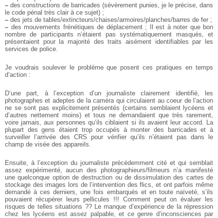
–
des constructions de barricades (sévèrement punies, je le précise, dans
le code pénal très clair à ce sujet) ;
–
des jets de tables/extincteurs/chaises/armoires/planches/barres de fer ;
–
des mouvements frénétiques de déplacement ; Il est à noter que bon
nombre de participants n’étaient pas systématiquement masqués, et
présentaient pour la majorité des traits aisément identifiables par les
services de police.
Je voudrais soulever le problème que posent ces pratiques en temps
d’action :
D’une part, à l’exception d’un journaliste clairement identifié, les
photographes et adeptes de la caméra qui circulaient au coeur de l’action
ne se sont pas explicitement présentés (certains semblaient lycéens et
d’autres nettement moins) et tous ne demandaient que très rarement,
voire jamais, aux personnes qu’ils ciblaient si ils avaient leur accord. La
plupart des gens étaient trop occupés à monter des barricades et à
surveiller l’arrivée des CRS pour vérifier qu’ils n’étaient pas dans le
champ de visée des appareils.
Ensuite, à l’exception du journaliste précédemment cité et qui semblait
assez expérimenté, aucun des photographieurs/filmeurs n’a manifesté
une quelconque option de destruction ou de dissimulation des cartes de
stockage des images lors de l’intervention des flics, et ont parfois même
demandé à ces derniers, une fois embarqués et en toute naïveté, s’ils
pouvaient récupérer leurs pellicules !!! Comment peut on évaluer les
risques de telles situations ?? Le manque d’expérience de la répression
chez les lycéens est assez palpable, et ce genre d’inconsciences par