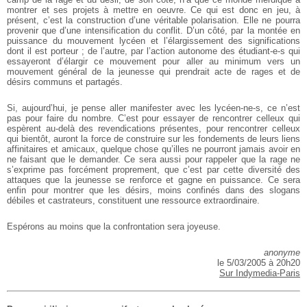
montrer et ses projets à mettre en oeuvre. Ce qui est donc en jeu, à
présent, c’est la construction d’une véritable polarisation. Elle ne pourra
provenir que d’une intensification du conflit. D’un côté, par la montée en
puissance du mouvement lycéen et l’élargissement des significations
dont il est porteur ; de l’autre, par l’action autonome des étudiant-e-s qui
essayeront d’élargir ce mouvement pour aller au minimum vers un
mouvement général de la jeunesse qui prendrait acte de rages et de
désirs communs et partagés.
Si, aujourd’hui, je pense aller manifester avec les lycéen-ne-s, ce n’est
pas pour faire du nombre. C’est pour essayer de rencontrer celleux qui
espèrent au-delà des revendications présentes, pour rencontrer celleux
qui bientôt, auront la force de construire sur les fondements de leurs liens
affinitaires et amicaux, quelque chose qu’illes ne pourront jamais avoir en
ne faisant que le demander. Ce sera aussi pour rappeler que la rage ne
s’exprime pas forcément proprement, que c’est par cette diversité des
attaques que la jeunesse se renforce et gagne en puissance. Ce sera
enfin pour montrer que les désirs, moins confinés dans des slogans
débiles et castrateurs, constituent une ressource extraordinaire.
Espérons au moins que la confrontation sera joyeuse.
anonyme
le 5/03/2005 à 20h20
Sur Indymedia-Paris