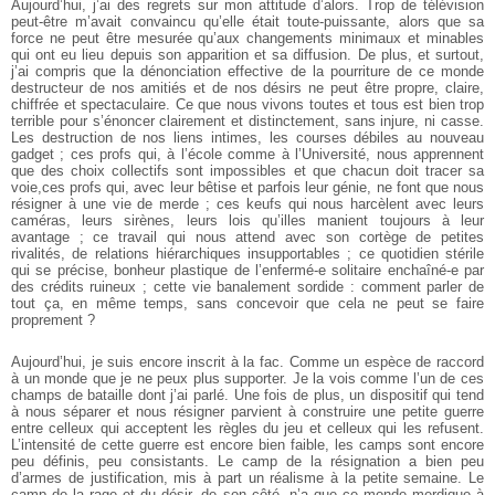
Aujourd’hui, j’ai des regrets sur mon attitude d’alors. Trop de télévision
peut-être m’avait convaincu qu’elle était toute-puissante, alors que sa
force ne peut être mesurée qu’aux changements minimaux et minables
qui ont eu lieu depuis son apparition et sa diffusion. De plus, et surtout,
j’ai compris que la dénonciation effective de la pourriture de ce monde
destructeur de nos amitiés et de nos désirs ne peut être propre, claire,
chiffrée et spectaculaire. Ce que nous vivons toutes et tous est bien trop
terrible pour s’énoncer clairement et distinctement, sans injure, ni casse.
Les destruction de nos liens intimes, les courses débiles au nouveau
gadget ; ces profs qui, à l’école comme à l’Université, nous apprennent
que des choix collectifs sont impossibles et que chacun doit tracer sa
voie,ces profs qui, avec leur bêtise et parfois leur génie, ne font que nous
résigner à une vie de merde ; ces keufs qui nous harcèlent avec leurs
caméras, leurs sirènes, leurs lois qu’illes manient toujours à leur
avantage ; ce travail qui nous attend avec son cortège de petites
rivalités, de relations hiérarchiques insupportables ; ce quotidien stérile
qui se précise, bonheur plastique de l’enfermé-e solitaire enchaîné-e par
des crédits ruineux ; cette vie banalement sordide : comment parler de
tout ça, en même temps, sans concevoir que cela ne peut se faire
proprement ?
Aujourd’hui, je suis encore inscrit à la fac. Comme un espèce de raccord
à un monde que je ne peux plus supporter. Je la vois comme l’un de ces
champs de bataille dont j’ai parlé. Une fois de plus, un dispositif qui tend
à nous séparer et nous résigner parvient à construire une petite guerre
entre celleux qui acceptent les règles du jeu et celleux qui les refusent.
L’intensité de cette guerre est encore bien faible, les camps sont encore
peu définis, peu consistants. Le camp de la résignation a bien peu
d’armes de justification, mis à part un réalisme à la petite semaine. Le
camp de la rage et du désir, de son côté, n’a que ce monde merdique à