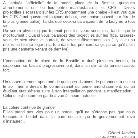
A l’arrivée "officielle" de la manif, place de la Bastille, quelques
affrontements ont eu lieu entre manifestant-e-s et CRS... Divers
projectiles s’écrasant sur les CRS (notamment une chaise - il est vrai que
les CRS étant quasiment toujours debout, une chaise pouvait leur être de
la plus grande utilité), tandis que ceux-ci balançaient de la lacrymo à tout
va.
Du sérum physiologique tournait pour les yeux sensibles, tandis que le
mot tournait : Quand vous balancez des projectiles sur les flics, assurez-
vous de bien viser, et surtout, de viser suffisamment loin (il y a eu au
moins un blessé léger à la tête dans les premiers rangs parce qu’il s’est
pris une cannette venant de derrière).
L’occupation de la place de la Bastille a duré plusieurs heures, la
dispersion se faisant progressivement, dans un climat de tension assez
fort.
Un rassemblement spontané de quelques dizaines de personnes a eu lieu
le soir même devant le commissariat du 5ème arrondissement, où un
étudiant était détenu suite à son interpellation pendant la manifestation...
Celui-ci est encore en garde-à-vue à l’heure actuelle.
La colère continue de gronder.
Fillon prend nos vies pour un bordel, qu’il ne s’étonne pas que nous
foutions le bordel dans la paix sociale que le gouvernement rêve
d’instaurer...
Gérard Janvion
le 14/04/2005 à 13h19