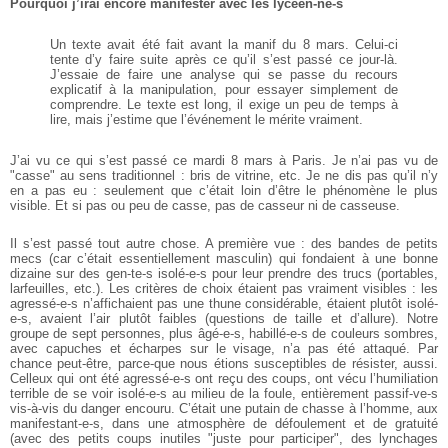
Pourquoi j’irai encore manifester avec les lycéen-ne-s
Un texte avait été fait avant la manif du 8 mars. Celui-ci
tente d’y faire suite après ce qu’il s’est passé ce jour-là.
J’essaie de faire une analyse qui se passe du recours
explicatif à la manipulation, pour essayer simplement de
comprendre. Le texte est long, il exige un peu de temps à
lire, mais j’estime que l’événement le mérite vraiment.
J’ai vu ce qui s’est passé ce mardi 8 mars à Paris. Je n’ai pas vu de
"casse" au sens traditionnel : bris de vitrine, etc. Je ne dis pas qu’il n’y
en a pas eu : seulement que c’était loin d’être le phénomène le plus
visible. Et si pas ou peu de casse, pas de casseur ni de casseuse.
Il s’est passé tout autre chose. A première vue : des bandes de petits
mecs (car c’était essentiellement masculin) qui fondaient à une bonne
dizaine sur des gen-te-s isolé-e-s pour leur prendre des trucs (portables,
larfeuilles, etc.). Les critères de choix étaient pas vraiment visibles : les
agressé-e-s n’affichaient pas une thune considérable, étaient plutôt isolé-
e-s, avaient l’air plutôt faibles (questions de taille et d’allure). Notre
groupe de sept personnes, plus âgé-e-s, habillé-e-s de couleurs sombres,
avec capuches et écharpes sur le visage, n’a pas été attaqué. Par
chance peut-être, parce-que nous étions susceptibles de résister, aussi.
Celleux qui ont été agressé-e-s ont reçu des coups, ont vécu l’humiliation
terrible de se voir isolé-e-s au milieu de la foule, entièrement passif-ve-s
vis-à-vis du danger encouru. C’était une putain de chasse à l’homme, aux
manifestant-e-s, dans une atmosphère de défoulement et de gratuité
(avec des petits coups inutiles "juste pour participer", des lynchages