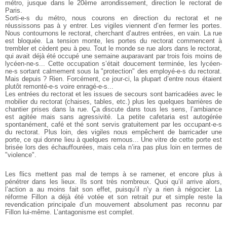
métro, jusque dans le 20ème arrondissement, direction le rectorat de
Paris.
Sorti-e-s du métro, nous courons en direction du rectorat et ne
réussissons pas à y entrer. Les vigiles viennent d’en fermer les portes.
Nous contournons le rectorat, cherchant d’autres entrées, en vain. La rue
est bloquée. La tension monte, les portes du rectorat commencent à
trembler et cèdent peu à peu. Tout le monde se rue alors dans le rectorat,
qui avait déjà été occupé une semaine auparavant par trois fois moins de
lycéen-ne-s... Cette occupation s’était doucement terminée, les lycéen-
ne-s sortant calmement sous la "protection" des employé-e-s du rectorat.
Mais depuis ? Rien. Forcément, ce jour-ci, la plupart d’entre nous étaient
plutôt remonté-e-s voire enragé-e-s...
Les entrées du rectorat et les issues de secours sont barricadées avec le
mobilier du rectorat (chaises, tables, etc.) plus les quelques barrières de
chantier prises dans la rue. Ça discute dans tous les sens, l’ambiance
est agitée mais sans agressivité. La petite cafetaria est autogérée
spontanément, café et thé sont servis gratuitement par les occupant-e-s
du rectorat. Plus loin, des vigiles nous empêchent de barricader une
porte, ce qui donne lieu à quelques remous... Une vitre de cette porte est
brisée lors des échauffourées, mais cela n’ira pas plus loin en termes de
"violence".
Les flics mettent pas mal de temps à se ramener, et encore plus à
pénétrer dans les lieux. Ils sont très nombreux. Quoi qu’il arrive alors,
l’action a au moins fait son effet, puisqu’il n’y a rien à négocier. La
réforme Fillon a déjà été votée et son retrait pur et simple reste la
revendication principale d’un mouvement absolument pas reconnu par
Fillon lui-même. L’antagonisme est complet.