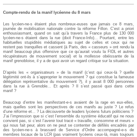
Compte-rendu de la manif lycéenne du 8 mars
Les lycéen-ne-s étaient plus nombreux-euses que jamais ce 8 mars,
journée de mobilisation nationale contre la réforme Fillon. C’est a priori
enthousiasmant, quand on sait qu’à travers la France plus de 130 000
lycéen-ne-s étaient dans la rue (dixit France-Info)... Pourtant, entre les
habituelles stupidités médiatiques au sujet de celles et ceux qui ne
restent pas tranquilles et cassent (à Paris, des « casseurs » ont rendu la
manif beaucoup plus offensive que ce qu’aurait voulu la FIDL et autres
récupérateurs de mouvement social) et la mollesse obéissante de la
manif grenobloise, il y a de quoi avoir un regard critique sur la situation.
D’après les « organisateurs » de la manif (c’est qui ceux-là ? quelle
légitimité ont-ils à s’approprier le mouvement ? qui constitue la fameuse
délégation représentative du mouvement ?), il y avait 8 000 personnes
dans la rue à Grenoble... Et après ? Il s’est passé quoi dans cette
manif ?
Beaucoup d’entre les manifestant-e-s avaient de la rage en eux-elles,
mais quelles sont les perspectives de ces manifs au juste ? Le refus
d’une réforme et... ? La découverte de leaders lycéens futurs politiciens ?
J’ai l’impression que si c’est l’ensemble du système éducatif qui ne nous
convient pas, si c’est l’avenir tout tracé « travaille, consomme et meurs »
qui nous fait peur, alors on ne peut se contenter de défilés encadrés par
des lycéen-ne-s à brassard de Service d’Ordre accompagné-e-s de
membres locaux de la LCR (pas vraiment lycéens ceux-là, mais toujours