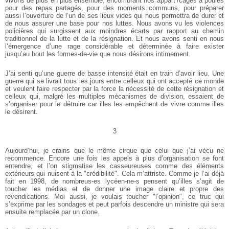
vivons de plus en plus ensemble, encombrant nos appart’/cages à poules
pour des repas partagés, pour des moments communs, pour préparer
aussi l’ouverture de l’un de ses lieux vides qui nous permettra de durer et
de nous assurer une base pour nos luttes. Nous avons vu les violences
policières qui surgissent aux moindres écarts par rapport au chemin
traditionnel de la lutte et de la résignation. Et nous avons senti en nous
l’émergence d’une rage considérable et déterminée à faire exister
jusqu’au bout les formes-de-vie que nous désirons intimement.
J’ai senti qu’une guerre de basse intensité était en train d’avoir lieu. Une
guerre qui se livrait tous les jours entre celleux qui ont accepté ce monde
et veulent faire respecter par la force la nécessité de cette résignation et
celleux qui, malgré les multiples mécanismes de division, essaient de
s’organiser pour le détruire car illes les empêchent de vivre comme illes
le désirent.
3
Aujourd’hui, je crains que le même cirque que celui que j’ai vécu ne
recommence. Encore une fois les appels à plus d’organisation se font
entendre, et l’on stigmatise les casseureuses comme des éléments
extérieurs qui nuisent à la "crédibilité". Cela m’attriste. Comme je l’ai déjà
fait en 1998, de nombreus-es lycéen-ne-s pensent qu’illes s’agit de
toucher les médias et de donner une image claire et propre des
revendications. Moi aussi, je voulais toucher "l’opinion", ce truc qui
s’exprime par les sondages et peut parfois descendre un ministre qui sera
ensuite remplacée par un clone.