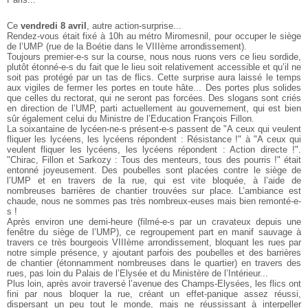
Ce
vendredi 8 avril
, autre action-surprise...
Rendez-vous était fixé à 10h au métro Miromesnil, pour occuper le siège
de l’UMP (rue de la Boétie dans le VIIIème arrondissement).
Toujours premier-e-s sur la course, nous nous ruons vers ce lieu sordide,
plutôt étonné-e-s du fait que le lieu soit relativement accessible et qu’il ne
soit pas protégé par un tas de flics. Cette surprise aura laissé le temps
aux vigiles de fermer les portes en toute hâte... Des portes plus solides
que celles du rectorat, qui ne seront pas forcées. Des slogans sont criés
en direction de l’UMP, parti actuellement au gouvernement, qui est bien
sûr également celui du Ministre de l’Education François Fillon.
La soixantaine de lycéen-ne-s présent-e-s passent de "A ceux qui veulent
fliquer les lycéens, les lycéens répondent : Résistance !" à "A ceux qui
veulent fliquer les lycéens, les lycéens répondent : Action directe !".
"Chirac, Fillon et Sarkozy : Tous des menteurs, tous des pourris !" était
entonné joyeusement. Des poubelles sont placées contre le siège de
l’UMP et en travers de la rue, qui est vite bloquée, à l’aide de
nombreuses barrières de chantier trouvées sur place. L’ambiance est
chaude, nous ne sommes pas très nombreux-euses mais bien remonté-e-
s !
Après environ une demi-heure (filmé-e-s par un cravateux depuis une
fenêtre du siège de l’UMP), ce regroupement part en manif sauvage à
travers ce très bourgeois VIIIème arrondissement, bloquant les rues par
notre simple présence, y ajoutant parfois des poubelles et des barrières
de chantier (étonnamment nombreuses dans le quartier) en travers des
rues, pas loin du Palais de l’Elysée et du Ministère de l’Intérieur...
Plus loin, après avoir traversé l’avenue des Champs-Elysées, les flics ont
fini par nous bloquer la rue, créant un effet-panique assez réussi,
dispersant un peu tout le monde, mais ne réussissant à interpeller