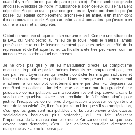
quand il y a résistance, pas de parole possible). J’ai ressenti une grande
angoisse. Angoisse de notre impuissance à aider celleux qui se faisaient
dépouiller. Angoisse aussi pour des gen-t-es du lycée pro dans lequel j’ai
bossé, qui étaient complètement terrorisé-e-s au milieu d’un manif dont
illes ne pouvaient sortir. Angoisse enfin face à ces actes que j’avais bien
du mal à saisir et à interpréter.
C’était comme une attaque de skin sur une manif. Comme une attaque de
la BAC qui vient pécho au milieu de la foule. Mais je n’aurais jamais
pensé que ceux qui le faisaient seraient par leurs actes du côté de la
répression et de l’attaque lâche. La flicaille a été très peu visée, comme
innocentée de l’ordre actuel des choses.
Je ne crois pas qu’il y ait eu manipulation directe. Le complotisme
m’ennuie : trop utilisé par les médias lorsqu’ils ne comprennent pas, trop
usé par les citoyennistes qui veulent contrôler les marges radicales et
faire les beaux devant les politiques. Dans le cas présent, j’ai bien du mal
à adhérer à un complot directement mené par des RG déguisés ou
contrôlant les cailleras. Une telle thèse laisse une part trop grande à leur
puissance de manipulation. La manipulation revient trop souvent, dans le
vocabulaire gauchiste (avec son corollaire, la "désinformation") pour
justifier l’incapacités de nombres d’organisation à pousser les gen-te-s à
sortir de la passivité. Or, il ne faut jamais oublier que s’il y a manipulation,
c’est que les gens sont manipulables ; et là, cela renvoie à des causes
sociologiques beaucoup plus profondes, qui, en fait, réduisent
l’importance de la manipulation elle-même Par conséquent, ce que nous
devons nous demander, c’est : les cailleras sont-elles directement
manipulables ? Je ne le pense pas.