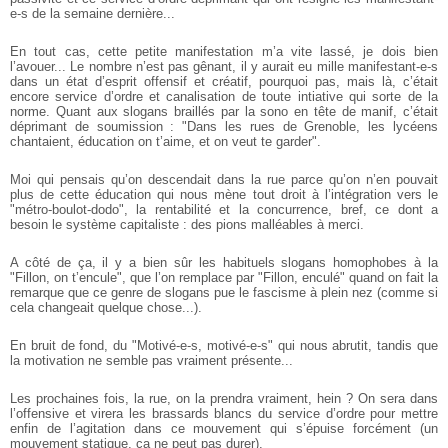
e-s de la semaine dernière...
En tout cas, cette petite manifestation m’a vite lassé, je dois bien
l’avouer... Le nombre n’est pas gênant, il y aurait eu mille manifestant-e-s
dans un état d’esprit offensif et créatif, pourquoi pas, mais là, c’était
encore service d’ordre et canalisation de toute intiative qui sorte de la
norme. Quant aux slogans braillés par la sono en tête de manif, c’était
déprimant de soumission : "Dans les rues de Grenoble, les lycéens
chantaient, éducation on t’aime, et on veut te garder".
Moi qui pensais qu’on descendait dans la rue parce qu’on n’en pouvait
plus de cette éducation qui nous mène tout droit à l’intégration vers le
"métro-boulot-dodo", la rentabilité et la concurrence, bref, ce dont a
besoin le système capitaliste : des pions malléables à merci.
A côté de ça, il y a bien sûr les habituels slogans homophobes à la
"Fillon, on t’encule", que l’on remplace par "Fillon, enculé" quand on fait la
remarque que ce genre de slogans pue le fascisme à plein nez (comme si
cela changeait quelque chose...).
En bruit de fond, du "Motivé-e-s, motivé-e-s" qui nous abrutit, tandis que
la motivation ne semble pas vraiment présente...
Les prochaines fois, la rue, on la prendra vraiment, hein ? On sera dans
l’offensive et virera les brassards blancs du service d’ordre pour mettre
enfin de l’agitation dans ce mouvement qui s’épuise forcément (un
mouvement statique, ça ne peut pas durer).