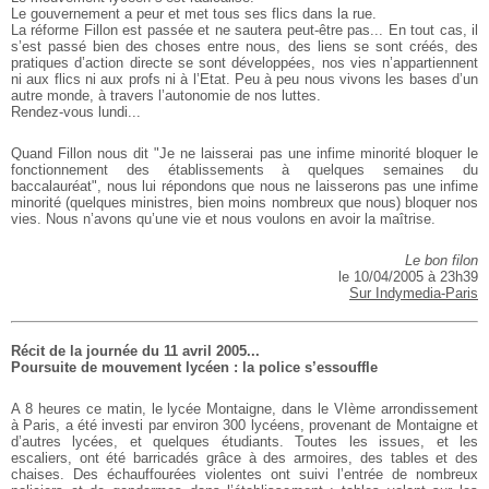
Le gouvernement a peur et met tous ses flics dans la rue.
La réforme Fillon est passée et ne sautera peut-être pas... En tout cas, il
s’est passé bien des choses entre nous, des liens se sont créés, des
pratiques d’action directe se sont développées, nos vies n’appartiennent
ni aux flics ni aux profs ni à l’Etat. Peu à peu nous vivons les bases d’un
autre monde, à travers l’autonomie de nos luttes.
Rendez-vous lundi...
Quand Fillon nous dit "Je ne laisserai pas une infime minorité bloquer le
fonctionnement des établissements à quelques semaines du
baccalauréat", nous lui répondons que nous ne laisserons pas une infime
minorité (quelques ministres, bien moins nombreux que nous) bloquer nos
vies. Nous n’avons qu’une vie et nous voulons en avoir la maîtrise.
Le bon filon
le 10/04/2005 à 23h39
Sur Indymedia-Paris
Récit de la journée du 11 avril 2005...
Poursuite de mouvement lycéen : la police s’essouffle
A 8 heures ce matin, le lycée Montaigne, dans le VIème arrondissement
à Paris, a été investi par environ 300 lycéens, provenant de Montaigne et
d’autres lycées, et quelques étudiants. Toutes les issues, et les
escaliers, ont été barricadés grâce à des armoires, des tables et des
chaises. Des échauffourées violentes ont suivi l’entrée de nombreux