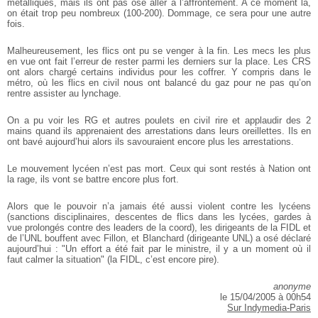
métalliques, mais ils ont pas osé aller à l’affrontement. A ce moment là,
on était trop peu nombreux (100-200). Dommage, ce sera pour une autre
fois.
Malheureusement, les flics ont pu se venger à la fin. Les mecs les plus
en vue ont fait l’erreur de rester parmi les derniers sur la place. Les CRS
ont alors chargé certains individus pour les coffrer. Y compris dans le
métro, où les flics en civil nous ont balancé du gaz pour ne pas qu’on
rentre assister au lynchage.
On a pu voir les RG et autres poulets en civil rire et applaudir des 2
mains quand ils apprenaient des arrestations dans leurs oreillettes. Ils en
ont bavé aujourd’hui alors ils savouraient encore plus les arrestations.
Le mouvement lycéen n’est pas mort. Ceux qui sont restés à Nation ont
la rage, ils vont se battre encore plus fort.
Alors que le pouvoir n’a jamais été aussi violent contre les lycéens
(sanctions disciplinaires, descentes de flics dans les lycées, gardes à
vue prolongés contre des leaders de la coord), les dirigeants de la FIDL et
de l’UNL bouffent avec Fillon, et Blanchard (dirigeante UNL) a osé déclaré
aujourd’hui : "Un effort a été fait par le ministre, il y a un moment où il
faut calmer la situation" (la FIDL, c’est encore pire).
anonyme
le 15/04/2005 à 00h54
Sur Indymedia-Paris