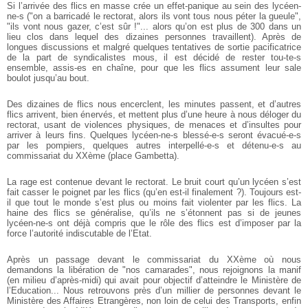
Si l’arrivée des flics en masse crée un effet-panique au sein des lycéen-
ne-s ("on a barricadé le rectorat, alors ils vont tous nous péter la gueule",
"ils vont nous gazer, c’est sûr !"... alors qu’on est plus de 300 dans un
lieu clos dans lequel des dizaines personnes travaillent). Après de
longues discussions et malgré quelques tentatives de sortie pacificatrice
de la part de syndicalistes mous, il est décidé de rester tou-te-s
ensemble, assis-es en chaîne, pour que les flics assument leur sale
boulot jusqu’au bout.
Des dizaines de flics nous encerclent, les minutes passent, et d’autres
flics arrivent, bien énervés, et mettent plus d’une heure à nous déloger du
rectorat, usant de violences physiques, de menaces et d’insultes pour
arriver à leurs fins. Quelques lycéen-ne-s blessé-e-s seront évacué-e-s
par les pompiers, quelques autres interpellé-e-s et détenu-e-s au
commissariat du XXème (place Gambetta).
La rage est contenue devant le rectorat. Le bruit court qu’un lycéen s’est
fait casser le poignet par les flics (qu’en est-il finalement ?). Toujours est-
il que tout le monde s’est plus ou moins fait violenter par les flics. La
haine des flics se généralise, qu’ils ne s’étonnent pas si de jeunes
lycéen-ne-s ont déjà compris que le rôle des flics est d’imposer par la
force l’autorité indiscutable de l’Etat.
Après un passage devant le commissariat du XXème où nous
demandons la libération de "nos camarades", nous rejoignons la manif
(en milieu d’après-midi) qui avait pour objectif d’atteindre le Ministère de
l’Education... Nous retrouvons près d’un millier de personnes devant le
Ministère des Affaires Etrangères, non loin de celui des Transports, enfin