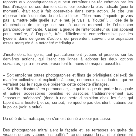
rapports aux conséquences que peut entraîner une récupération par les
flics d’images de ces derniers dans leur posture la plus radicale (pour le
moment), était tout à fait observable dans cette action. Je cite une
réponse faite à un refus de se faire filmer : "Non mais t’inquiète, je vais
pas la mettre telle quelle sur le net, je vais la "flouter""... l’idée de la
récupération de l’image ne sort à aucun moment de l’obsession
paranoïaque rampante. Casser la gueule de l’interlocuteur ou son appareil
peut paraître, à l’opposé, très difficilement compréhensible par les
lycéens dans ce genre d’action, qui présentent souvent une aspiration
assez marquée à la notoriété médiatique.
J’incite donc les gens, tout particulièrement lycéens et présents sur les
dernières actions, qui lisent ces lignes à adopter les deux options
suivantes, qui à mon avis présentent le moins de risques possibles :
–
Soit empêcher toutes photographies et films (je privilégierai celle-ci) de
manière collective et explicitée à ceux, nombreux sans doutes, qui ne
verraient pas le risque que présente cette collecte d’images.
–
Soit être dissimulé en permanance, ce qui implique de porter la cagoule
et autres accessoires pénibles et associés traditionnellement aux
"casseurs méchants" (donc à une perte d’inhibition chez les flics qui
tapent sans hésiter), et ce, surtout, n’empêche pas des identifications par
la police (voir la suite).
Du côté de la matraque, on s’en est donné à coeur joie aussi.
Des photographes mitraillaient la façade et les terrasses en quête de
visages de ces lycéens "essoufflés", ce qui jusque là parait relativement