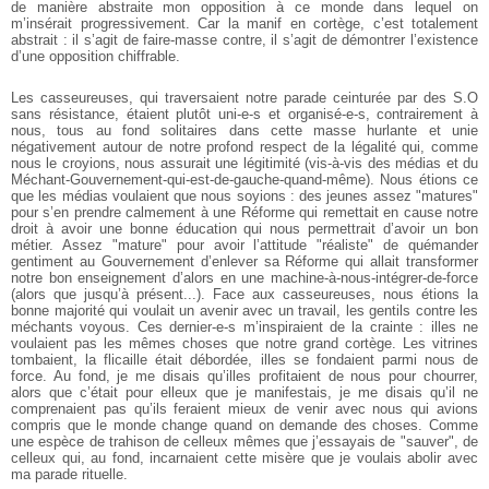
de manière abstraite mon opposition à ce monde dans lequel on
m’insérait progressivement. Car la manif en cortège, c’est totalement
abstrait : il s’agit de faire-masse contre, il s’agit de démontrer l’existence
d’une opposition chiffrable.
Les casseureuses, qui traversaient notre parade ceinturée par des S.O
sans résistance, étaient plutôt uni-e-s et organisé-e-s, contrairement à
nous, tous au fond solitaires dans cette masse hurlante et unie
négativement autour de notre profond respect de la légalité qui, comme
nous le croyions, nous assurait une légitimité (vis-à-vis des médias et du
Méchant-Gouvernement-qui-est-de-gauche-quand-même). Nous étions ce
que les médias voulaient que nous soyions : des jeunes assez "matures"
pour s’en prendre calmement à une Réforme qui remettait en cause notre
droit à avoir une bonne éducation qui nous permettrait d’avoir un bon
métier. Assez "mature" pour avoir l’attitude "réaliste" de quémander
gentiment au Gouvernement d’enlever sa Réforme qui allait transformer
notre bon enseignement d’alors en une machine-à-nous-intégrer-de-force
(alors que jusqu’à présent...). Face aux casseureuses, nous étions la
bonne majorité qui voulait un avenir avec un travail, les gentils contre les
méchants voyous. Ces dernier-e-s m’inspiraient de la crainte : illes ne
voulaient pas les mêmes choses que notre grand cortège. Les vitrines
tombaient, la flicaille était débordée, illes se fondaient parmi nous de
force. Au fond, je me disais qu’illes profitaient de nous pour chourrer,
alors que c’était pour elleux que je manifestais, je me disais qu’il ne
comprenaient pas qu’ils feraient mieux de venir avec nous qui avions
compris que le monde change quand on demande des choses. Comme
une espèce de trahison de celleux mêmes que j’essayais de "sauver", de
celleux qui, au fond, incarnaient cette misère que je voulais abolir avec
ma parade rituelle.