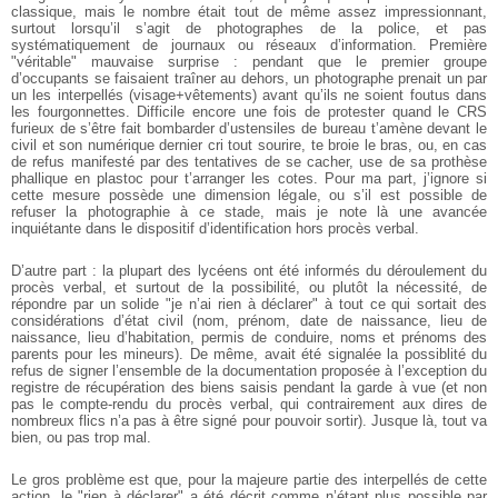
classique, mais le nombre était tout de même assez impressionnant,
surtout lorsqu’il s’agit de photographes de la police, et pas
systématiquement de journaux ou réseaux d’information. Première
"véritable" mauvaise surprise : pendant que le premier groupe
d’occupants se faisaient traîner au dehors, un photographe prenait un par
un les interpellés (visage+vêtements) avant qu’ils ne soient foutus dans
les fourgonnettes. Difficile encore une fois de protester quand le CRS
furieux de s’être fait bombarder d’ustensiles de bureau t’amène devant le
civil et son numérique dernier cri tout sourire, te broie le bras, ou, en cas
de refus manifesté par des tentatives de se cacher, use de sa prothèse
phallique en plastoc pour t’arranger les cotes. Pour ma part, j’ignore si
cette mesure possède une dimension légale, ou s’il est possible de
refuser la photographie à ce stade, mais je note là une avancée
inquiétante dans le dispositif d’identification hors procès verbal.
D’autre part : la plupart des lycéens ont été informés du déroulement du
procès verbal, et surtout de la possibilité, ou plutôt la nécessité, de
répondre par un solide "je n’ai rien à déclarer" à tout ce qui sortait des
considérations d’état civil (nom, prénom, date de naissance, lieu de
naissance, lieu d’habitation, permis de conduire, noms et prénoms des
parents pour les mineurs). De même, avait été signalée la possiblité du
refus de signer l’ensemble de la documentation proposée à l’exception du
registre de récupération des biens saisis pendant la garde à vue (et non
pas le compte-rendu du procès verbal, qui contrairement aux dires de
nombreux flics n’a pas à être signé pour pouvoir sortir). Jusque là, tout va
bien, ou pas trop mal.
Le gros problème est que, pour la majeure partie des interpellés de cette
action, le "rien à déclarer" a été décrit comme n’étant plus possible par