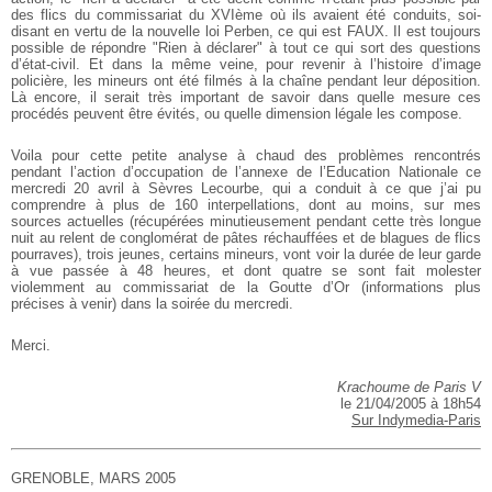
des flics du commissariat du XVIème où ils avaient été conduits, soi-
disant en vertu de la nouvelle loi Perben, ce qui est FAUX. Il est toujours
possible de répondre "Rien à déclarer" à tout ce qui sort des questions
d’état-civil. Et dans la même veine, pour revenir à l’histoire d’image
policière, les mineurs ont été filmés à la chaîne pendant leur déposition.
Là encore, il serait très important de savoir dans quelle mesure ces
procédés peuvent être évités, ou quelle dimension légale les compose.
Voila pour cette petite analyse à chaud des problèmes rencontrés
pendant l’action d’occupation de l’annexe de l’Education Nationale ce
mercredi 20 avril à Sèvres Lecourbe, qui a conduit à ce que j’ai pu
comprendre à plus de 160 interpellations, dont au moins, sur mes
sources actuelles (récupérées minutieusement pendant cette très longue
nuit au relent de conglomérat de pâtes réchauffées et de blagues de flics
pourraves), trois jeunes, certains mineurs, vont voir la durée de leur garde
à vue passée à 48 heures, et dont quatre se sont fait molester
violemment au commissariat de la Goutte d’Or (informations plus
précises à venir) dans la soirée du mercredi.
Merci.
Krachoume de Paris V
le 21/04/2005 à 18h54
Sur Indymedia-Paris
GRENOBLE, MARS 2005