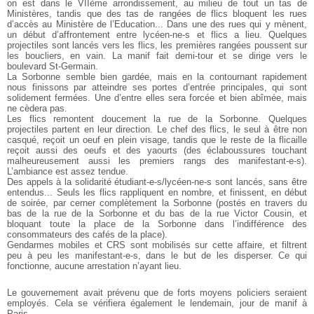
on est dans le VIIème arrondissement, au milieu de tout un tas de
Ministères, tandis que des tas de rangées de flics bloquent les rues
d’accès au Ministère de l’Education... Dans une des rues qui y mènent,
un début d’affrontement entre lycéen-ne-s et flics a lieu. Quelques
projectiles sont lancés vers les flics, les premières rangées poussent sur
les boucliers, en vain. La manif fait demi-tour et se dirige vers le
boulevard St-Germain.
La Sorbonne semble bien gardée, mais en la contournant rapidement
nous finissons par atteindre ses portes d’entrée principales, qui sont
solidement fermées. Une d’entre elles sera forcée et bien abîmée, mais
ne cèdera pas.
Les flics remontent doucement la rue de la Sorbonne. Quelques
projectiles partent en leur direction. Le chef des flics, le seul à être non
casqué, reçoit un oeuf en plein visage, tandis que le reste de la flicaille
reçoit aussi des oeufs et des yaourts (des éclaboussures touchant
malheureusement aussi les premiers rangs des manifestant-e-s).
L’ambiance est assez tendue.
Des appels à la solidarité étudiant-e-s/lycéen-ne-s sont lancés, sans être
entendus... Seuls les flics rappliquent en nombre, et finissent, en début
de soirée, par cerner complètement la Sorbonne (postés en travers du
bas de la rue de la Sorbonne et du bas de la rue Victor Cousin, et
bloquant toute la place de la Sorbonne dans l’indifférence des
consommateurs des cafés de la place).
Gendarmes mobiles et CRS sont mobilisés sur cette affaire, et filtrent
peu à peu les manifestant-e-s, dans le but de les disperser. Ce qui
fonctionne, aucune arrestation n’ayant lieu.
Le gouvernement avait prévenu que de forts moyens policiers seraient
employés. Cela se vérifiera également le lendemain, jour de manif à
Paris...