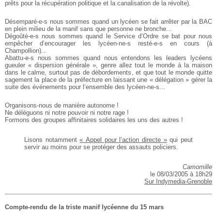
prêts pour la récupération politique et la canalisation de la révolte).
Désemparé-e-s nous sommes quand un lycéen se fait arrêter par la BAC
en plein milieu de la manif sans que personne ne bronche...
Dégoûté-e-s nous sommes quand le Service d’Ordre se bat pour nous
empêcher d’encourager les lycéen-ne-s resté-e-s en cours (à
Champollion)...
Abattu-e-s nous sommes quand nous entendons les leaders lycéens
gueuler « dispersion générale », genre allez tout le monde à la maison
dans le calme, surtout pas de débordements, et que tout le monde quitte
sagement la place de la préfecture en laissant une « délégation » gérer la
suite des événements pour l’ensemble des lycéen-ne-s...
Organisons-nous de manière autonome !
Ne déléguons ni notre pouvoir ni notre rage !
Formons des groupes affinitaires solidaires les uns des autres !
Lisons notamment
« Appel pour l’action directe »
qui peut
servir au moins pour se protéger des assauts policiers.
Camomille
le 08/03/2005 à 18h29
Sur Indymedia-Grenoble
Compte-rendu de la triste manif lycéenne du 15 mars