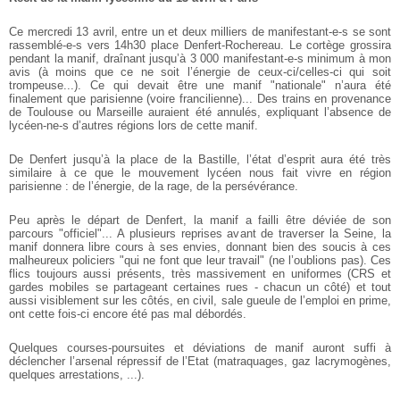
Ce mercredi 13 avril, entre un et deux milliers de manifestant-e-s se sont
rassemblé-e-s vers 14h30 place Denfert-Rochereau. Le cortège grossira
pendant la manif, draînant jusqu’à 3 000 manifestant-e-s minimum à mon
avis (à moins que ce ne soit l’énergie de ceux-ci/celles-ci qui soit
trompeuse...). Ce qui devait être une manif "nationale" n’aura été
finalement que parisienne (voire francilienne)... Des trains en provenance
de Toulouse ou Marseille auraient été annulés, expliquant l’absence de
lycéen-ne-s d’autres régions lors de cette manif.
De Denfert jusqu’à la place de la Bastille, l’état d’esprit aura été très
similaire à ce que le mouvement lycéen nous fait vivre en région
parisienne : de l’énergie, de la rage, de la persévérance.
Peu après le départ de Denfert, la manif a failli être déviée de son
parcours "officiel"... A plusieurs reprises avant de traverser la Seine, la
manif donnera libre cours à ses envies, donnant bien des soucis à ces
malheureux policiers "qui ne font que leur travail" (ne l’oublions pas). Ces
flics toujours aussi présents, très massivement en uniformes (CRS et
gardes mobiles se partageant certaines rues - chacun un côté) et tout
aussi visiblement sur les côtés, en civil, sale gueule de l’emploi en prime,
ont cette fois-ci encore été pas mal débordés.
Quelques courses-poursuites et déviations de manif auront suffi à
déclencher l’arsenal répressif de l’Etat (matraquages, gaz lacrymogènes,
quelques arrestations, ...).