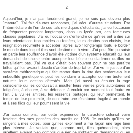
2
Aujourd’hui, je n’ai pas forcément grandi, je ne suis pas devenu plus
"mature". J’ai fait d’autres rencontres, j’ai vécu d’autres situations. Par
l’intermédiaire de l’un de ces tafs merdiques d’étudiants, j’ai eu l’occasion
de fréquenter pendant longtemps, dans un lycée pro, ces fameuses
classes populaires. J’ai eu l’occasion d’entendre ce qu’illes ont à dire sur
leurs orientations trop rapides ou forcées, leurs destins non-choisis, leur
résignation récurrente à accepter "après avoir longtemps foutu le bordel"
le monde dans lequel illes sont destiné-e-s à vivre. J’ai peut-être pu saisir
en partie leur souffrance d’avoir été victime d’un système éducatif qui leur
demandait de choisir entre accepter leur bêtise ou d’affirmer qu’illes ne
travaillaient pas. J’ai vu que c’était bien souvent pour ne pas paraître
bêtes qu’illes avaient décidé d’arrêter de trop taffer. J’ai vu l’injustice d’un
système méritocratique qui fait rentrer dans la tête des perdant-e-s leur
imbécillité génétique et peut les conduire à accepter comme tristement
naturels leurs destins détestés. Mais j’ai aussi pu écouter la rage
consciente qui les conduisait à insulter leurs vieilles profs autoritaires et
fatiguées, à chourer, à se défoncer, à vouloir par moment tout foutre en
l’air. J’ai vu les amitiés, les ressentis partagés, qui leur permettent, le
temps de leur proximité, de construire une résistance fragile à un monde
et à ses flics qui leur pourrissent la vie.
J’ai aussi compris, par cette expérience, le caractère colonial voire
fasciste des mes pensées des manifs de 1998. Je voulais qu’illes se
rangent à mes côtés, pour qu’illes expriment à ma façon une rage bien
plus intense. Je voulais que, comme moi, illes quémandent, alors
qu’elleux avaient bien compris que rien ne s’obtient en demandant ou en