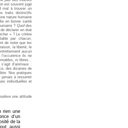
ion est souvent jugé
d mal à trouver un
traits distinctifs
 une nature humaine
ulte en bonne santé
 humains ?
Quid
des
de déclarer en état
ncher » ? Le critère
ptable par chacun,
nt de noter que les
aison, la liberté, le
’entretiennent
aucun
 l’occurence ils ne
nables, ni libres...
s’agit d’animaux :
nce, des dizaines de
olère. Nos pratiques
 jamais à ressentir
es individuelles et
oulève une attitude
n rien une
rice d’un
osité de la
out aussi