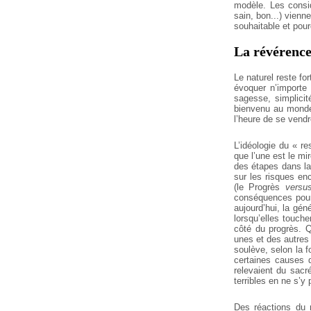
modèle. Les consid
sain, bon...) vienne
souhaitable et pour
La révérence
Le naturel reste fo
évoquer n’importe q
sagesse, simplici
bienvenu au monde 
l’heure de se vendr
L’idéologie du « re
que l’une est le m
des étapes dans l
sur les risques en
(le Progrès
versu
conséquences pour 
aujourd’hui, la gén
lorsqu’elles touch
côté du progrès. Q
unes et des autres 
soulève, selon la 
certaines causes 
relevaient du sacr
terribles en ne s’y 
Des réactions du 