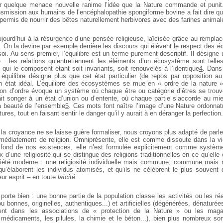
ar quelque menace nouvelle ranime l’idée que la Nature commande et punit. 
ansmission aux humains de l’encéphalopathie spongiforme bovine a fait dire qu
 permis de nourrir des bêtes naturellement herbivores avec des farines animal
ujourd’hui à la résurgence d’une pensée religieuse, laïcisée grâce au rempl
. On la devine par exemple derrière les discours qui élèvent le respect des éq
oi. Au sens premier, l’équilibre est un terme purement descriptif. Il désigne 
: les relations qu’entretiennent les éléments d’un écosystème sont telles
s qui le composent étant soit invariants, soit renouvelés à l’identique
4
. Dans
équilibre désigne plus que cet état particulier (de repos par opposition 
un état idéal. L’équilibre des écosystèmes se mue en « ordre de la nature
tion d’ordre évoque un système où chaque être ou catégorie d’êtres se trouv
ait songer à un état d’union ou d’entente, où chaque partie s’accorde au mi
la beauté de l’ensemble
5
. Ces mots font naître l’image d’une Nature ordonna
ures, tout en faisant sentir le danger qu’il y aurait à en déranger la perfection.
la croyance ne se laisse guère formaliser, nous croyons plus adapté de parle
mmédiatement de religion. Omniprésente, elle est comme dissoute dans la vi
e fond de nos existences, elle n’est formulée explicitement comme système
x d’une religiosité qui se distingue des religions traditionnelles en ce qu’elle
iété moderne : une religiosité individuelle mais commune, commune mais n
qu’élaborent les individus atomisés, et qu’ils ne célèbrent le plus souvent q
eur esprit – en toute
laïcité
.
porte bien : une bonne partie de la population classe les activités ou les ré
ou bonnes, originelles, authentiques...) et artificielles (dégénérées, dénaturée
ent dans les associations de « protection de la Nature » ou les maga
édicaments, les pilules, la chimie et le béton...), bien plus nombreux so