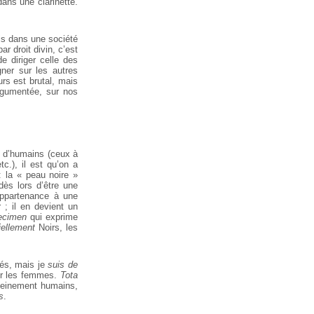
ans une clarinette.
is dans une société
r droit divin, c’est
e diriger celle des
ner sur les autres
urs est brutal, mais
gumentée, sur nos
s d’humains (ceux à
c.), il est qu’on a
 : la « peau noire »
dès lors d’être une
appartenance à une
 ; il en devient un
ecimen
qui exprime
iellement
Noirs, les
ités, mais je
suis
de
our les femmes.
Tota
leinement humains,
s
.