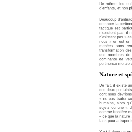
De même, les en
d’enfants, et non p
Beaucoup d’antirac
de saper la pertin
tactique est parti
n’existent pas, il
n’existent pas » es
nous » en est un 
menées sans reme
transformation des 
des membres de ce
dominante
ne veu
pertinence morale d
Nature et sp
De fait, il existe 
ces deux postulats,
dont nous devrions 
« ne pas traiter 
humains, alors qu’
sujets où une « di
comme frontière mo
« ce que la nature 
faits pour attraper 
Y-a-t-il donc un ou