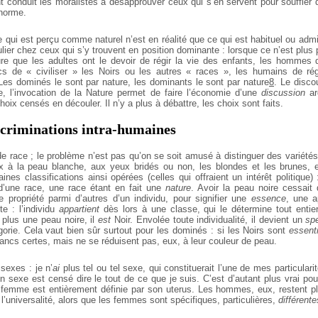
t conduit les moralistes à désapprouver ceux qui s’en servent pour souffler d
 norme.
e qui est perçu comme naturel n’est en réalité que ce qui est habituel ou adm
lier chez ceux qui s’y trouvent en position dominante : lorsque ce n’est plus pa
ure que les adultes ont le devoir de régir la vie des enfants, les hommes d
s de « civiliser » les Noirs ou les autres « races », les humains de rég
Les dominés le sont par nature, les dominants le sont par nature
8
. Le disco
e, l’invocation de la Nature permet de faire l’économie d’une
discussion
ar
hoix censés en découler. Il n’y a plus à débattre, les choix sont faits.
scriminations intra-humaines
de race ; le problème n’est pas qu’on se soit amusé à distinguer des variété
x à la peau blanche, aux yeux bridés ou non, les blondes et les brunes, et
aines classifications ainsi opérées (celles qui offraient un intérêt politique)
d’une race, une race étant en fait une
nature
. Avoir la peau noire cessait 
ne propriété parmi d’autres d’un individu, pour signifier une
essence
, une 
te : l’individu
appartient
dès lors à une classe, qui le détermine tout entier
plus une peau noire, il
est
Noir. Envolée toute individualité, il devient un
sp
gorie. Cela vaut bien sûr surtout pour les dominés : si les Noirs sont
essent
ancs certes, mais ne se réduisent pas, eux, à leur couleur de peau.
sexes : je n’
ai
plus tel ou tel sexe, qui constituerait l’une de mes particular
on sexe est censé dire le tout de ce que je suis. C’est d’autant plus vrai p
 femme est entièrement définie par son uterus. Les hommes, eux, restent p
 l’universalité, alors que les femmes sont spécifiques, particulières,
différente