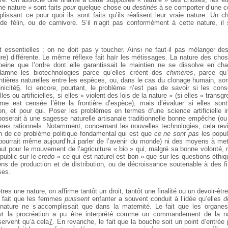
e nature » sont faits
pour
quelque chose ou
destinés
à se comporter d’une c
lissant ce pour quoi ils sont faits qu’ils réalisent leur vraie nature. Un c
 de félin, ou de carnivore. S’il n’agit pas conformément à cette nature, 
essentielles ; on ne doit pas y toucher. Ainsi ne faut-il pas mélanger d
re) différente. Le même réflexe fait haïr les métissages. La nature des chos
eine que l’ordre dont elle garantissait le maintien ne se dissolve en ch
damne les biotechnologies parce qu’elles créent des
chimères
, parce qu’
ntières naturelles entre les espèces, ou, dans le cas du clonage humain, so
nicité
6
. Ici encore, pourtant, le problème n’est pas de savoir si les con
lles ou artificielles, si elles « violent des lois de la nature » (si elles « transg
me est censée l’être la frontière d’espèce), mais d’évaluer si elles sont
, et pour qui. Poser les problèmes en termes d’une science artificielle i
oserait à une sagesse naturelle artisanale traditionnelle bonne empêche (ou 
tères rationnels. Notamment, concernant les nouvelles technologies, cela rev
ion de ce problème politique fondamental qui est que
ce ne sont pas
les popul
 pourrait même aujourd’hui parler de l’avenir du monde) ni des moyens à me
vaut pour le mouvement de l’agriculture « bio » qui, malgré sa bonne volonté,
public sur le
credo
« ce qui est naturel est bon » que sur les questions éthiq
ns de production et de distribution, ou de décroissance soutenable à des fi
ses.
es une nature, on affirme tantôt un droit, tantôt une finalité ou un devoir-être.
le fait que les femmes
puissent
enfanter a souvent conduit à l’idée qu’elles
d
e nature ne s’accomplissait que dans la maternité. Le fait que les organe
nt
la procréation a pu être interprété comme un commandement de la na
servent qu’à cela
7
. En revanche, le fait que la bouche soit un point d’entrée 