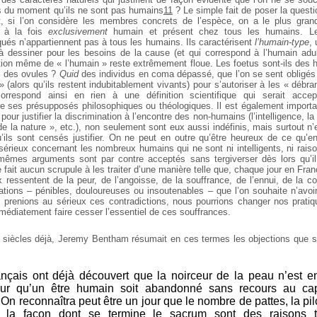
s du moment qu’ils ne sont pas humains
11
? Le simple fait de poser la quest
nt, si l’on considère les membres concrets de l’espèce, on a le plus gran
t à la fois
exclusivement
humain et présent chez tous les humains. Les 
ués n’appartiennent pas à tous les humains. Ils caractérisent
l’humain-type
,
 à dessiner pour les besoins de la cause (et qui correspond à l’humain ad
ition même de « l’humain » reste extrêmement floue. Les foetus sont-ils des
 des ovules ?
Quid
des individus en coma dépassé, que l’on se sent obligés 
» (alors qu’ils restent indubitablement vivants) pour s’autoriser à les « débra
rrespond ainsi en rien à une définition scientifique qui serait acce
ses présupposés philosophiques ou théologiques. Il est également importa
pour justifier la discrimination à l’encontre des non-humains (l’intelligence, la r
s de la nature », etc.), non seulement sont eux aussi indéfinis, mais surtout n
ils sont censés justifier. On ne peut en outre qu’être heureux de ce qu’en
sérieux concernant les nombreux humains qui ne sont ni intelligents, ni raison
mêmes arguments sont par contre acceptés sans tergiverser dès lors qu’il 
fait aucun scrupule à les traiter d’une manière telle que, chaque jour en Fra
x ressentent de la peur, de l’angoisse, de la souffrance, de l’ennui, de la c
tions – pénibles, douloureuses ou insoutenables – que l’on souhaite n’avoir
prenions au sérieux ces contradictions, nous pourrions changer nos pratiqu
médiatement faire cesser l’essentiel de ces souffrances.
x siècles déjà, Jeremy Bentham résumait en ces termes les objections que s
nçais ont déjà découvert que la noirceur de la peau n’est e
our qu’un être humain soit abandonné sans recours au cap
On reconnaîtra peut être un jour que le nombre de pattes, la pil
 la façon dont se termine le sacrum sont des raisons t