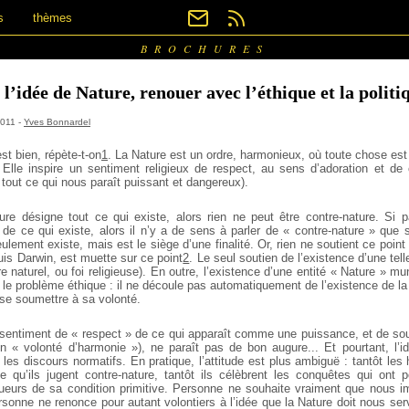
s
thèmes
BROCHURES
 l’idée de Nature, renouer avec l’éthique et la politi
2011 -
Yves Bonnardel
st bien, répète-t-on
1
. La Nature est un ordre, harmonieux, où toute chose est 
 Elle inspire un sentiment religieux de respect, au sens d’adoration et d
tout ce qui nous paraît puissant et dangereux).
ture désigne tout ce qui existe, alors rien ne peut être contre-nature. Si p
 de ce qui existe, alors il n’y a de sens à parler de « contre-nature » que 
ulement existe, mais est le siège d’une finalité. Or, rien ne soutient ce poin
uis Darwin, est muette sur ce point
2
. Le seul soutien de l’existence d’une telle 
re naturel, ou foi religieuse). En outre, l’existence d’une entité « Nature » mu
i le problème éthique : il ne découle pas automatiquement de l’existence de la
e se soumettre à sa volonté.
n sentiment de « respect » de ce qui apparaît comme une puissance, et de so
« volonté d’harmonie »), ne paraît pas de bon augure... Et pourtant, l’i
les discours normatifs. En pratique, l’attitude est plus ambiguë : tantôt le
e qu’ils jugent contre-nature, tantôt ils célèbrent les conquêtes qui ont 
ueurs de sa condition primitive. Personne ne souhaite vraiment que nous im
rsonne ne renonce pour autant volontiers à l’idée que la Nature doit nous se