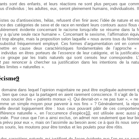
fants
sont
des enfants, et leurs réactions ne sont plus perçues que com
lus d’individus ; les adultes, eux, seront pleinement humains, individualisés. I
istes ou d’antisexistes, hélas, refusent d’en finir avec l’idée de nature et 
ence des catégories de sexe et de race en rendant leurs contours aussi flous 
culièrement évidente concernant le racisme lorsqu’elle se résume dans la 
 n’y a qu’une seule race humaine ». Concernant le sexisme, l’affirmation équi
t trop abrupte, mais la proposition selon laquelle « nous avons tous du fémin
substitut fréquemment employé. Ces formes d’argumentation ont en comm
ttre en cause deux caractéristiques fondamentales de l’approche « n
individus en êtres porteurs de l’
essence
de leur catégorie, et la justificati
 groupe par les traits naturels qui sont censés leur correspondre. L’o
t pas
renoncer à chercher sa justification dans les intentions de la natu
es limites « naturelles ».
écisme
9
un domaine dans lequel l’opinion majoritaire ne peut être expliquée autrement 
 bien que ceux qui la partagent en aient rarement conscience. Il s’agit de la 
nous soucier (les « patients moraux »). Qui devrait-on « ne pas tuer », « ne p
comme un simple moyen pour parvenir à nos fins » ? Généralement, la répon
elle devrait logiquement être : tous ceux pouvant pâtir de ces comportem
fférence naturelle », en l’occurrence d’espèce
10
, est utilisée avec aussi
rale. Pour ceux que l’on a ainsi exclus, on admet non seulement que leur b
a prévu pour eux », mais on l’assimile au besoin avec ce à quoi ils nous serv
les souris, les moutons pour être tondus et les poulets pour être rôtis.
 des caractères naturels qui justifient de façon évidente que l’on ne se sou