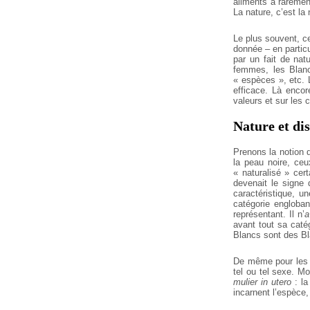
aliments a raremen
La nature, c’est la
Le plus souvent, c
donnée – en particu
par un fait de nat
femmes, les Blanc
« espèces », etc. 
efficace. Là encor
valeurs et sur les c
Nature et di
Prenons la notion 
la peau noire, ceu
« naturalisé » cert
devenait le signe 
caractéristique, u
catégorie engloban
représentant. Il n’
a
avant tout sa caté
Blancs sont des Bl
De même pour les 
tel ou tel sexe. M
mulier in utero
: la
incarnent l’espèce,