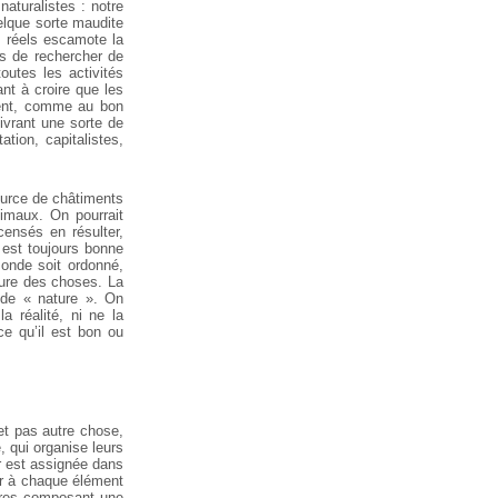
aturalistes : notre
elque sorte maudite
s réels escamote la
as de rechercher de
outes les activités
nt à croire que les
ment, comme au bon
ivrant une sorte de
ation, capitalistes,
source de châtiments
nimaux. On pourrait
 censés en résulter,
 est toujours bonne
onde soit ordonné,
ature des choses. La
e de « nature ». On
 réalité, ni ne la
ce qu’il est bon ou
et pas autre chose,
e, qui organise leurs
eur est assignée dans
er à chaque élément
êtres composant une