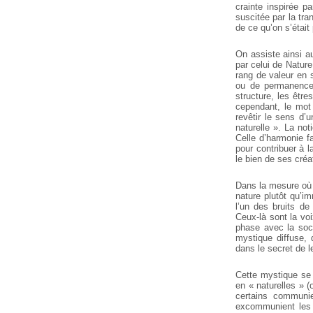
crainte inspirée p
suscitée par la tr
de ce qu’on s’était
On assiste ainsi a
par celui de Nature
rang de valeur en s
ou de permanence 
structure, les être
cependant, le mot 
revêtir le sens d’
naturelle ». La no
Celle d’harmonie f
pour contribuer à 
le bien de ses créat
Dans la mesure où 
nature plutôt qu’i
l’un des bruits d
Ceux-là sont la voi
phase avec la soc
mystique diffuse, 
dans le secret de l
Cette mystique se 
en « naturelles » (
certains communi
excommunient les m