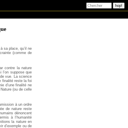
que
à sa place, qu’il ne
e crainte (comme de
ar contre la nature
si l’on suppose que
t de vue. La science
finalité reste la foi
nie d’une finalité ne
 Nature (ou de celle
umission à un ordre
dée de nature reste
s humains dénoncent
permis à l’humanité
itions la nature en
rvir d’exemple ou de