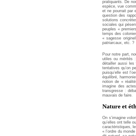
pratiquants. De no
espèce, vue comme 
et ne pourrait par
question des rappo
solutions concrète
sociales qui pèsen
peuples « premier
temps des colonies
« sagesse originell
patriarcaux, etc. ?
Pour notre part, no
utiles ou mérités 
détailler aussi les
tentatives qu’on p
puisqu’elle est l’o
équilibré, harmonie
notion de « réalit
imagine des actes
transgresse : déba
mauvais de faire.
Nature et éth
On s’imagine volon
qu’elles ont telle o
caractéristiques, le
« l’ordre du monde
dit naturel, sa na