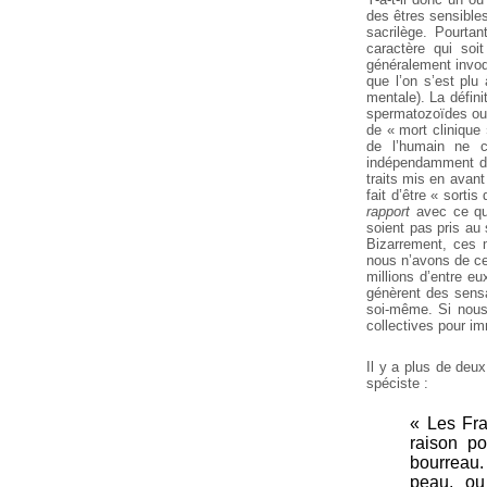
des êtres sensible
sacrilège. Pourta
caractère qui soi
généralement invoq
que l’on s’est plu
mentale). La défin
spermatozoïdes ou
de « mort clinique 
de l’humain ne co
indépendamment de 
traits mis en avant 
fait d’être « sorti
rapport
avec ce qu’
soient pas pris au 
Bizarrement, ces 
nous n’avons de ce 
millions d’entre eu
génèrent des sensa
soi-même. Si nous 
collectives pour im
Il y a plus de deu
spéciste :
« Les Fra
raison p
bourreau. 
peau, ou