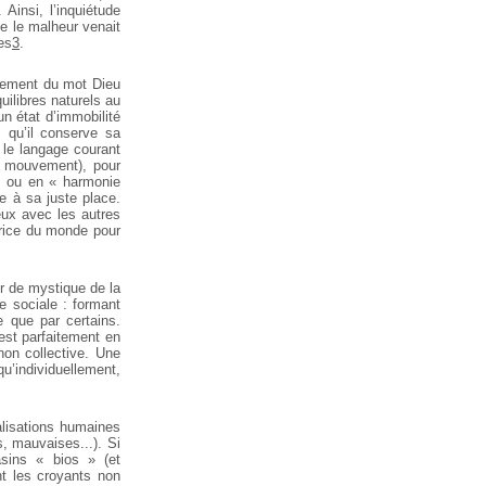
Ainsi, l’inquiétude
e le malheur venait
es
3
.
acement du mot Dieu
uilibres naturels au
un état d’immobilité
 qu’il conserve sa
 le langage courant
au mouvement), pour
 » ou en « harmonie
e à sa juste place.
eux avec les autres
trice du monde pour
r de mystique de la
e sociale : formant
 que par certains.
 est parfaitement en
on collective. Une
u’individuellement,
alisations humaines
s, mauvaises...). Si
sins « bios » (et
nt les croyants non