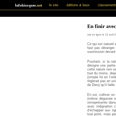
le site
éditions & lieux
classement
En finir avec
mis en ligne le 15 avril 
Ce qui est naturel e
faut pas déranger.
soumission devant 
Pourtant, si la na
désigne une partie
cette nature non se
tout du moins, dep
(simple foi en l’ord
règlerait pas en so
de Dieu) qu’il faill
En soi, cultiver u
(même déguisée en 
omniprésente dans 
avec indignation c
d’échapper aux rig
tout point, mais pe