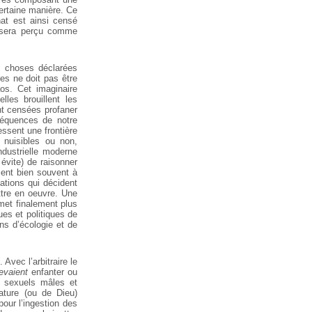
ertaine manière. Ce
hat est ainsi censé
il sera perçu comme
es choses déclarées
es ne doit pas être
aos. Cet imaginaire
elles brouillent les
nt censées profaner
séquences de notre
ressent une frontière
 nuisibles ou non,
ndustrielle moderne
évite) de raisonner
ient bien souvent à
ations qui décident
ttre en oeuvre. Une
 met finalement plus
ues et politiques de
ns d’écologie et de
 Avec l’arbitraire le
evaient
enfanter ou
s sexuels mâles et
ture (ou de Dieu)
pour l’ingestion des