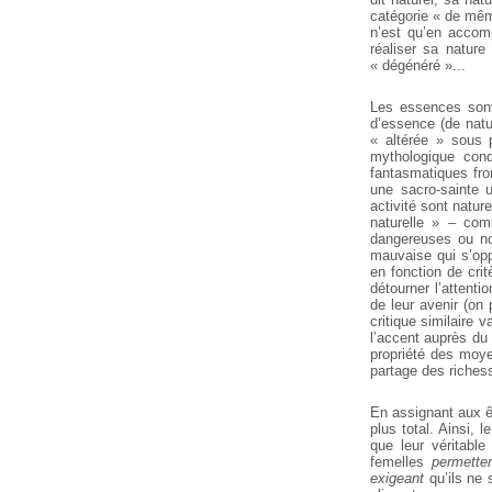
catégorie « de mêm
n’est qu’en accomp
réaliser sa nature
« dégénéré »...
Les essences sont 
d’essence (de natu
« altérée » sous p
mythologique con
fantasmatiques fro
une sacro-sainte u
activité sont nature
naturelle » – com
dangereuses ou non
mauvaise qui s’opp
en fonction de cri
détourner l’attent
de leur avenir (on
critique similaire 
l’accent auprès du 
propriété des moye
partage des riches
En assignant aux êtr
plus total. Ainsi, 
que leur véritabl
femelles
permette
exigeant
qu’ils ne 