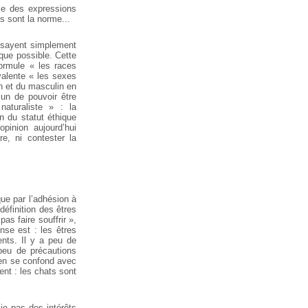
me des expressions
ls sont la norme...
essayent simplement
que possible. Cette
formule « les races
valente « les sexes
in et du masculin en
un de pouvoir être
aturaliste » : la
on du statut éthique
pinion aujourd’hui
re, ni contester la
que par l’adhésion à
définition des êtres
as faire souffrir »,
se est : les êtres
ents. Il y a peu de
 peu de précautions
ien se confond avec
ent : les chats sont
cie pas des intérêts