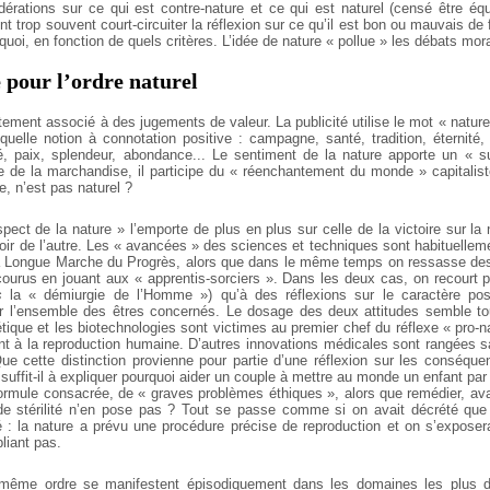
érations sur ce qui est contre-nature et ce qui est naturel (censé être équ
nt trop souvent court-circuiter la réflexion sur ce qu’il est bon ou mauvais de 
quoi, en fonction de quels critères. L’idée de nature « pollue » les débats mora
 pour l’ordre naturel
rtement associé à des jugements de valeur. La publicité utilise le mot « natur
uelle notion à connotation positive : campagne, santé, tradition, éternité, 
té, paix, splendeur, abondance... Le sentiment de la nature apporte un « 
de la marchandise, il participe du « réenchantement du monde » capitaliste
e, n’est pas naturel ?
spect de la nature » l’emporte de plus en plus sur celle de la victoire sur l
iroir de l’autre. Les « avancées » des sciences et techniques sont habituell
a Longue Marche du Progrès, alors que dans le même temps on ressasse des
courus en jouant aux « apprentis-sorciers ». Dans les deux cas, on recourt 
s
la « démiurgie de l’Homme ») qu’à des réflexions sur le caractère posi
l’ensemble des êtres concernés. Le dosage des deux attitudes semble tout 
étique et les biotechnologies sont victimes au premier chef du réflexe « pro
ent à la reproduction humaine. D’autres innovations médicales sont rangées 
ue cette distinction provienne pour partie d’une réflexion sur les conséqu
suffit-il à expliquer pourquoi aider un couple à mettre au monde un enfant pa
formule consacrée, de « graves problèmes éthiques », alors que remédier, ava
de stérilité n’en pose pas ? Tout se passe comme si on avait décrété que
é : la nature a prévu une procédure précise de reproduction et on s’exposer
pliant pas.
même ordre se manifestent épisodiquement dans les domaines les plus di