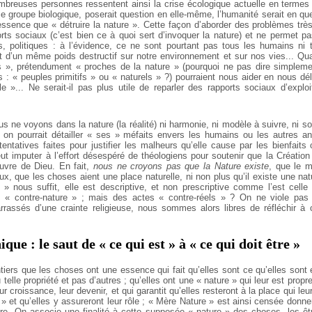
mbreuses personnes ressentent ainsi la crise écologique actuelle en termes n
groupe biologique, poserait question en elle-même, l’humanité serait en qu
 essence que « détruire la nature ». Cette façon d’aborder des problèmes trè
rts sociaux (c’est bien ce à quoi sert d’invoquer la nature) et ne permet p
s, politiques : à l’évidence, ce ne sont pourtant pas tous les humains ni t
t d’un même poids destructif sur notre environnement et sur nos vies... Qua
s », prétendument « proches de la nature » (pourquoi ne pas dire simple
 : « peuples primitifs » ou « naturels » ?) pourraient nous aider en nous dél
e »... Ne serait-il pas plus utile de reparler des rapports sociaux d’exploit
us ne voyons dans la nature (la réalité) ni harmonie, ni modèle à suivre, ni 
: on pourrait détailler « ses » méfaits envers les humains ou les autres a
 tentatives faites pour justifier les malheurs qu’elle cause par les bienfaits
eut imputer à l’effort désespéré de théologiens pour soutenir que la Création
euvre de Dieu. En fait,
nous ne croyons pas que la Nature existe
, que le m
ux, que les choses aient une place naturelle, ni non plus qu’il existe une n
é » nous suffit, elle est descriptive, et non prescriptive comme l’est cell
 « contre-nature » ; mais des actes « contre-réels » ? On ne viole pas la
rrassés d’une crainte religieuse, nous sommes alors libres de réfléchir à 
ique : le saut de « ce qui est » à « ce qui doit être »
tiers que les choses ont une essence qui fait qu’elles sont ce qu’elles sont 
u telle propriété et pas d’autres ; qu’elles ont une « nature » qui leur est propr
ur croissance, leur devenir, et qui garantit qu’elles resteront à la place qui l
 » et qu’elles y assureront leur rôle ; « Mère Nature » est ainsi censée donn
ture. On associe une finalité à cette supposée « nature » des choses, les 