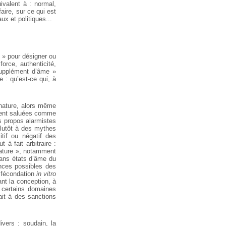
ivalent à : normal,
faire, sur ce qui est
ux et politiques...
e » pour désigner ou
force, authenticité,
supplément d’âme »
 : qu’est-ce qui, à
a nature, alors même
ement saluées comme
 propos alarmistes
plutôt à des mythes
tif ou négatif des
à fait arbitraire :
-nature », notamment
sans états d’âme du
ences possibles des
r fécondation
in vitro
nt la conception, à
 certains domaines
ait à des sanctions
vers : soudain, la