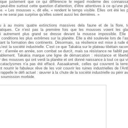
ique
justement que ce qui différencie le regard moderne des connaiss
peut-être surtout cette question d’attention,
d’être attentives à ce qu’une pl
e. « Les mousses », dit elle, « rendent le temps visible. Elles
ont été les 
Je ne serai pas
surprise qu’elles soient aussi les dernières. »
u à au moins quatre extinctions massives dela faune et
de la flore, 
atiques. Ce n’est pas la
première fois que les mousses voient les glac
éfi autrement plus grand se dresse devant la mousse
impossible. Elle
conditions les plus
extrêmes sur la planète. Elle a été soulevée lors de l’a
ant la formation des continents. Désormais,
sa résilience est mise à rude é
’est la société industrielle. C’est ce que Takakia sur le plateau
tibétain raco
er : d’année en
année, son combat se durcit, mais sa résistance ne faiblit pas
ssablement. Takakia marque une ligne de
démarcation : résistance et libert
r
des mousses qui ont verdi la planète et ont donné naissance à tout ce
qui vi
cataclysmes n’a pas été
effacé. Aasaakamek, celles qui couvrent la terre.
nt nourrir le fabuleux rêve de les voir couvrir les
ruines industrielles de l’A
rappelle le défi actuel : œuvrer à la chute de la société industrielle
ou périr av
u soumission morbide.