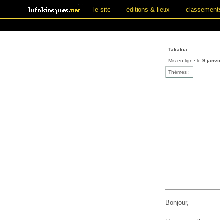
le site
éditions & lieux
classement
Takakia
Mis en ligne le
9 janvi
Thèmes :
Bonjour,