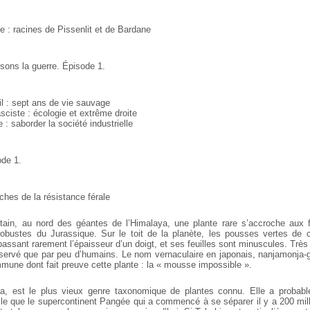
ale : racines de Pissenlit et de Bardane
aisons la guerre. Épisode 1.
l : sept ans de vie sauvage
asciste : écologie et extrême droite
 : saborder la société industrielle
ode 1.
ches de la résistance férale
étain, au nord des géantes de l’Himalaya, une plante
rare s’accroche aux f
robustes du
Jurassique. Sur le toit de la planète, les pousses vertes de c
passant rarement l’épaisseur d’un
doigt, et ses feuilles sont minuscules. Très r
bservé que par peu d’humains. Le nom vernaculaire en
japonais, nanjamonja-go
ommune dont
fait preuve cette plante : la « mousse impossible ».
, est le plus vieux genre taxonomique de plantes connu.
Elle a probabl
lle que le
supercontinent Pangée qui a commencé à se séparer il y a 200 mil