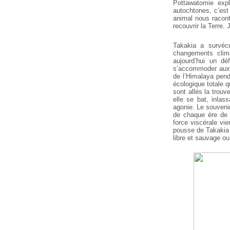
Pottawatomie expl
autochtones, c’est 
animal nous
racont
recouvrir la Terre. 
Takakia a survéc
changements clim
aujourd’hui un d
s’accommoder aux 
de l’Himalaya pend
écologique totale
qu
sont allés la trouv
elle se bat, inla
agonie. Le souveni
de chaque ère de 
force viscérale vie
pousse de Takakia
libre et sauvage o