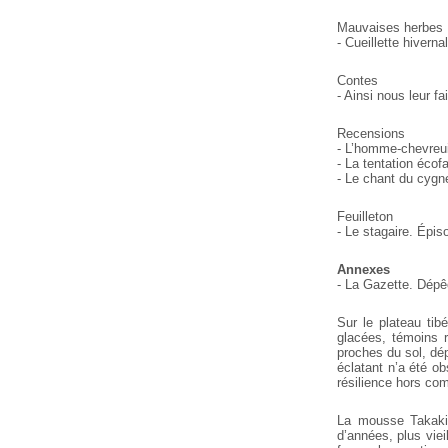
Mauvaises herbes
- Cueillette hivern
Contes
- Ainsi nous leur f
Recensions
- L’homme-chevreui
- La tentation écof
- Le chant du cygne
Feuilleton
- Le stagaire. Épis
Annexes
- La Gazette. Dépê
Sur le plateau tib
glacées, témoins 
proches du sol, dé
éclatant n’a été o
résilience hors c
La mousse Takakia
d’années, plus viei