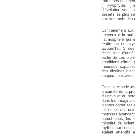
former les contine
(« bryophytes ») s
d’évolution sont to
déserts les plus s
aux sommets des 
Contrairement aux 
cheveux à la surfa
l’atmosphère qui 
restitution en oxy
aujourd’hui. Si des
de millions
d’année
partie de ces pionn
conditions climat
mousses, capable
des dizaines d’an
coopérations avec
Dans le monde mod
proximité de la pr
du pavé et du béto
dans les imaginair
plantes porteuses d
les ruines des usi
mousses avancent
autochtones, les m
minorité de
scienti
mythes sur l’origi
étaient attentif