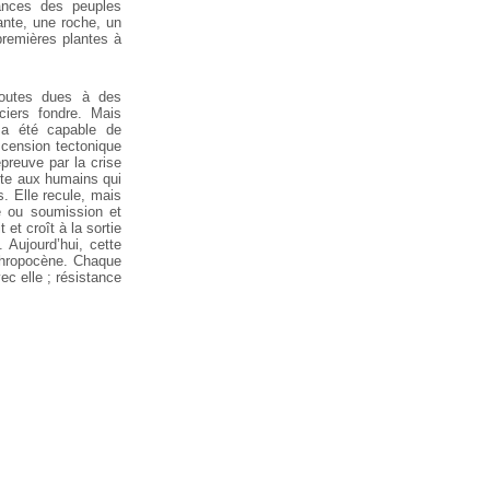
ances des
peuples
ante, une roche, un
premières plantes à
toutes dues à des
iers fondre. Mais
 a été capable de
scension
tectonique
preuve par la crise
nte aux humains qui
. Elle
recule, mais
é ou soumission et
t et croît à la sortie
 Aujourd’hui, cette
nthropocène. Chaque
ec elle ; résistance