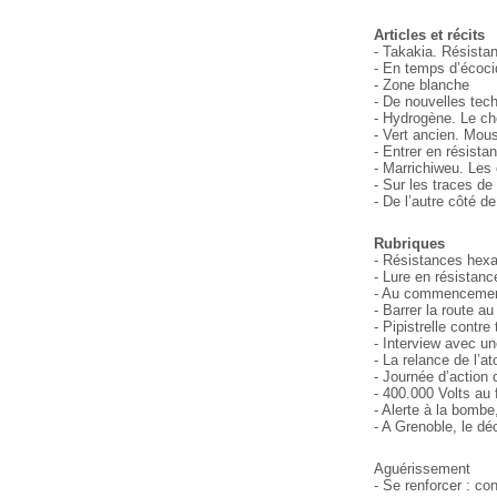
Articles et récits
- Takakia. Résistan
- En temps d’écoci
- Zone blanche
- De nouvelles tech
- Hydrogène. Le che
- Vert ancien. Mou
- Entrer en résista
- Marrichiweu. Le
- Sur les traces de 
- De l’autre côté de
Rubriques
- Résistances hex
- Lure en résistanc
- Au commencement 
- Barrer la route au
- Pipistrelle contre
- Interview avec un
- La relance de l’a
- Journée d’action c
- 400.000 Volts au
- Alerte à la bombe,
- A Grenoble, le d
Aguérissement
- Se renforcer : co