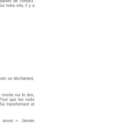
dalités de contact.
r notre site, il y a
mots se déchainent,
s monte sur le dos,
. Pour que les mots
 Se transforment et
s assez ». Jamais