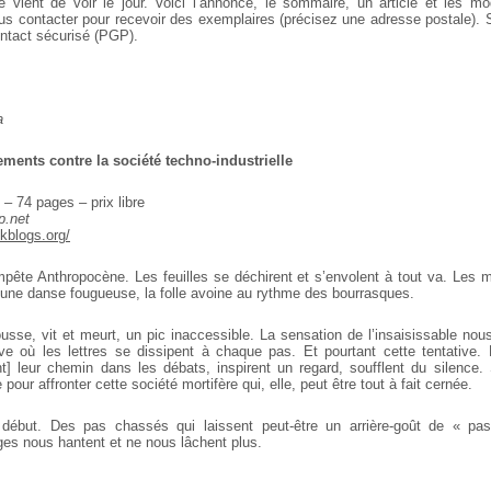
 vient de voir le jour. Voici l’annonce, le sommaire, un article et les mo
s contacter pour recevoir des exemplaires (précisez une adresse postale). Su
ontact sécurisé (PGP).
a
ents contre la société techno-industrielle
 – 74 pages – prix libre
.net
ckblogs.org/
mpête Anthropocène. Les feuilles se déchirent et s’envolent à tout va. Les 
 une danse fougueuse, la folle avoine au rythme des bourrasques.
usse, vit et meurt, un pic inaccessible. La sensation de l’insaisissable nou
ve où les lettres se dissipent à chaque pas. Et pourtant cette tentative
nt] leur chemin dans les débats, inspirent un regard, soufflent du silence.
our affronter cette société mortifère qui, elle, peut être tout à fait cernée.
début. Des pas chassés qui laissent peut-être un arrière-goût de « pa
es nous hantent et ne nous lâchent plus.