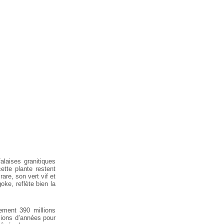
alaises granitiques
ette
plante restent
are, son vert vif et
ke, reflète bien la
ement 390 millions
lions
d’années pour