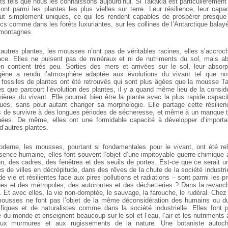
nts tels que nous les connaissons
aujourd’hui. Si Takakia est particulièremen
ont parmi les plantes les plus vielles sur terre. Leur
résilience, leur capac
ut
simplement uniques, ce qui les rendent capables de prospérer presque
ecs comme dans les forêts
luxuriantes, sur les collines de l’Antarctique balay
montagnes.
autres plantes, les mousses n’ont pas de véritables
racines, elles s’accroch
ce. Elles
ne puisent pas de minéraux et ni de nutriments du sol, mais ab
en contient très peu. Sorties des mers et
arrivées sur le sol, leur absor
gène
a rendu l’atmosphère adaptée aux évolutions du vivant tel que no
 fossiles de plantes ont été retrouvés
qui sont plus âgées que la mousse Tak
s que parcourt l’évolution des plantes, il y a quand même lieu de
la consid
ières du vivant. Elle
pourrait bien être la plante avec la plus rapide capaci
iques, sans pour autant changer sa morphologie.
Elle partage cette résilie
s de
survivre à des longues périodes de sécheresse, et même à un manque t
nées. De même, elles ont une formidable
capacité à développer d’import
d’autres plantes.
erne, les mousses, pourtant si fondamentales pour le
vivant, ont été re
ésence humaine,
elles font souvent l’objet d’une impitoyable guerre chimique a
n, des cadres, des fenêtres et des seuils de
portes. Est-ce que ce serait u
es de
villes en décrépitude, dans des rêves de la chute de la société
industri
e vie et résilientes face
aux pires pollutions et radiations – sont parmi les p
nes et des métropoles, des autoroutes et des
déchetteries ? Dans la revanch
. Et
avec elles, la vie non-domptée, le sauvage, la farouche, le rudéral.
Chez 
ousses ne font pas l’objet de
la même déconsidération des humains ou du
fiques et de naturalistes comme dans la société industrielle.
Elles font 
ne du monde et
enseignent beaucoup sur le sol et l’eau, l’air et les nutriments 
s aux murmures et aux rugissements de
la nature. Une botaniste autoch