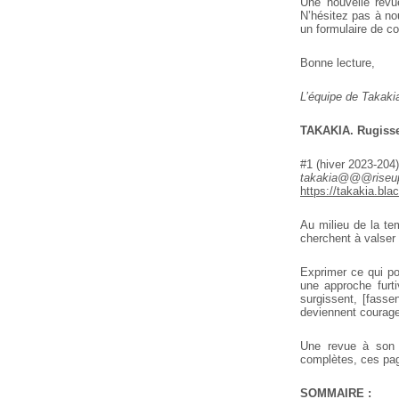
Une nouvelle revue
N’hésitez pas à nou
un formulaire de c
Bonne lecture,
L’équipe de Takaki
TAKAKIA. Rugissem
#1 (hiver 2023-204)
takakia@@@riseup
https://takakia.bla
Au milieu de la te
cherchent à valser
Exprimer ce qui po
une approche furti
surgissent, [fasse
deviennent courage p
Une revue à son 
complètes, ces pag
SOMMAIRE :