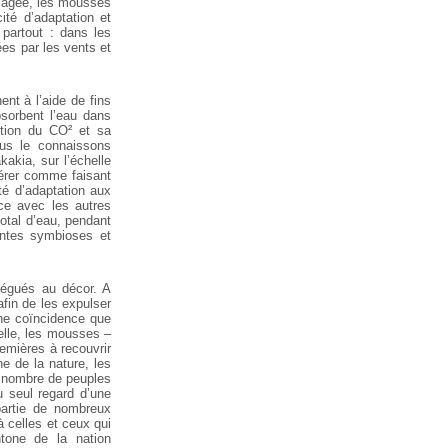
t âgée, les mousses
ité d’adaptation et
partout : dans les
ées par les vents et
ent à l’aide de fins
sorbent
l’eau dans
ption du CO² et sa
us le
connaissons
akia, sur l’échelle
érer comme faisant
té d’adaptation
aux
nce avec les autres
otal
d’eau, pendant
antes symbioses et
légués au décor. A
fin de les
expulser
ne coïncidence que
elle, les mousses –
remières à
recouvrir
e de la nature, les
nombre de peuples
 seul regard d’une
partie de nombreux
à
celles et ceux qui
tone de la nation