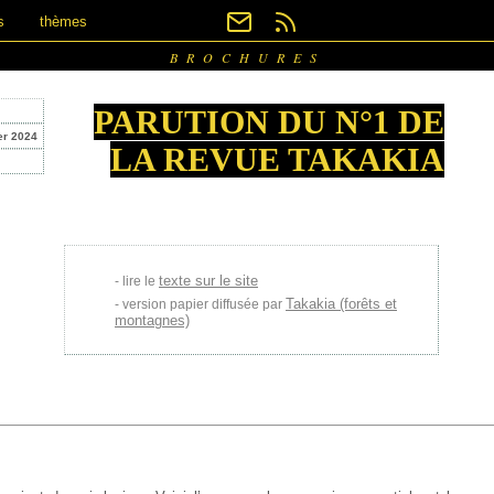
s
thèmes
BROCHURES
PARUTION DU N°1 DE
er 2024
LA REVUE TAKAKIA
texte sur le site
lire le
Takakia (forêts et
version papier diffusée par
montagnes)