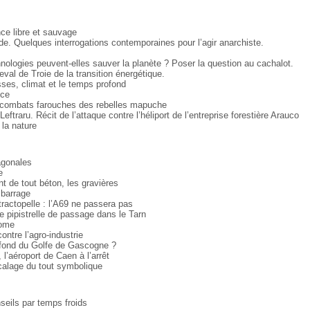
ce libre et sauvage
de. Quelques interrogations contemporaines pour l’agir anarchiste.
nologies peuvent-elles sauver la planète ? Poser la question au cachalot.
val de Troie de la transition énergétique.
sses, climat et le temps profond
nce
s combats farouches des rebelles mapuche
Leftraru. Récit de l’attaque contre l’héliport de l’entreprise forestière Arauco
 la nature
agonales
e
de tout béton, les gravières
 barrage
 tractopelle : l’A69 ne passera pas
e pipistrelle de passage dans le Tarn
tome
ontre l’agro-industrie
 fond du Golfe de Gascogne ?
 l’aéroport de Caen à l’arrêt
écalage du tout symbolique
nseils par temps froids