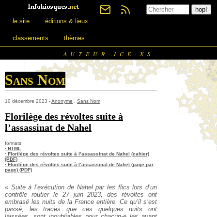
le site
éditions & lieux
classements
thèmes
AUTEUR·ICE·XS
Sans Nom
10 décembre 2023 -
Anonyme
,
Sans Nom
Florilège des révoltes suite à
l’assassinat de Nahel
formats:
· HTML
· Florilège des révoltes suite à l’assassinat de Nahel (cahier)
(PDF)
· Florilège des révoltes suite à l’assassinat de Nahel (page par
page) (PDF)
«
Suite à l’exécution de Nahel par les flics lors d’un
contrôle routier le 27 juin 2023, des révoltes ont
embrasé les nuits de la France entière. Ce qu’il s’est
passé, les traces que ces quelques nuits ont
laissées, sont inoubliables pour chacun-e les ayant