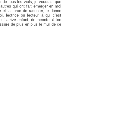
r de tous les viols, je voudrais que
autres qui ont fait émerger en moi
e et la force de raconter, te donne
oi, lectrice ou lecteur à qui c’est
’est arrivé enfant, de raconter à ton
issure de plus en plus le mur de ce