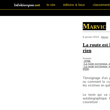
le site
éditions & lieux
classement
Marvic
8 janvier 2024 -
Marvic
La route est 
rien
formats:
· HTML
· La route est longue, 
· La route est longue, 
(PDF)
Témoignage d’un p
ou comment la cult
les victimes en quê
Le texte qui va 
autobiographique
couverture :