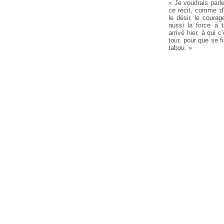
« Je voudrais parle
ce récit, comme d’
le désir, le courag
aussi la force à t
arrivé hier, à qui c
tour, pour que se f
tabou. »