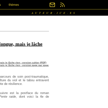
s
thèmes
AUTEUR·ICE·XS
longue, mais je lâche
mais je lâche rien - version cahier (PDF)
mais je lâche rien - version page par page
arcours de soin post-traumatique,
ure du viol et le tabou entravent
te de résilience.
suivre est la postface du roman
Pente raide
, dont voici la 4e de