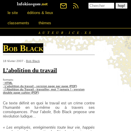
le site
éditions & lieux
classements
thèmes
AUTEUR·ICE·XS
Bob Black
18 février 2007 -
Bob Black
L’abolition du travail
formats:
· HTML
· L’abolition du travail - version page par page (PDF)
· l’Abolition du Travail - travailler, moi ? jamais ! - version
double page cahier (PDF)
Ce texte définit en quoi le travail est un crime contre
l’humanité
en lui-même ou à travers ses
conséquences. Pour l’abolir, Bob Black propose une
révolution ludique...
« Les employés, enrégimentés toute leur vie, happés