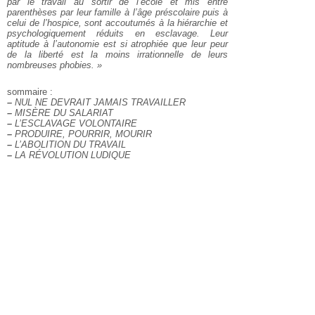
par le travail au sortir de l’école et mis entre
parenthèses par leur famille à l’âge préscolaire puis à
celui de l’hospice, sont accoutumés à la hiérarchie et
psychologiquement réduits en esclavage. Leur
aptitude à l’autonomie est si atrophiée que leur peur
de la liberté est la moins irrationnelle de leurs
nombreuses phobies. »
sommaire :
–
NUL NE DEVRAIT JAMAIS TRAVAILLER
–
MISÈRE DU SALARIAT
–
L’ESCLAVAGE VOLONTAIRE
–
PRODUIRE, POURRIR, MOURIR
–
L’ABOLITION DU TRAVAIL
–
LA RÉVOLUTION LUDIQUE