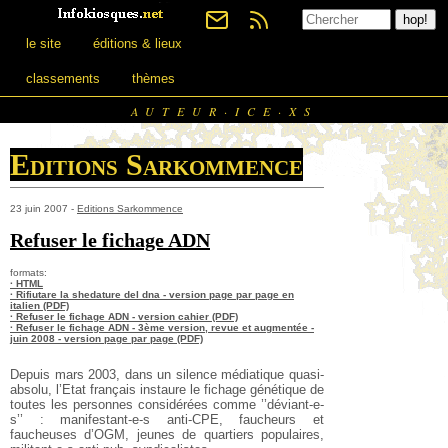
le site
éditions & lieux
classements
thèmes
AUTEUR·ICE·XS
Editions Sarkommence
23 juin 2007 -
Editions Sarkommence
Refuser le fichage ADN
formats:
· HTML
· Rifiutare la shedature del dna - version page par page en
italien (PDF)
· Refuser le fichage ADN - version cahier (PDF)
· Refuser le fichage ADN - 3ème version, revue et augmentée -
juin 2008 - version page par page (PDF)
Depuis mars 2003, dans un silence médiatique quasi-
absolu, l’Etat français instaure le fichage génétique de
toutes les personnes considérées comme ’’déviant-e-
s’’ : manifestant-e-s anti-CPE, faucheurs et
faucheuses d’OGM, jeunes de quartiers populaires,