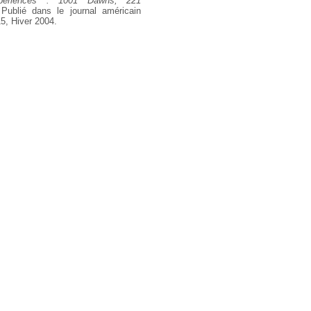
xperiences : 1001 Dawns, 221
Publié dans le journal américain
5, Hiver 2004.