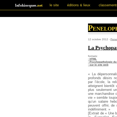
le site
éditions & lieux
classement
Penelop
12 octobre 2012 -
Pene
La Psychopat
formats:
· HTML
· Psychopathologie du 
· sur le site web
« La dépersonnalis
profonds désirs n
par l’école, la rel
atteignent bientôt 
plus seulement un
une marchandise c
vie » semble toujo
qu’un salaire heb
peuvent offrir, de
indéfiniment. »
[Extrait de « Une b