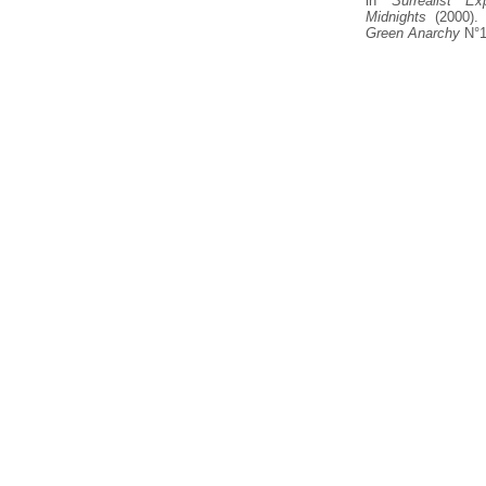
in
Surrealist E
Midnights
(2000). 
Green Anarchy
N°1