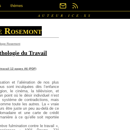
s
thèmes
AUTEUR·ICE·XS
e Rosemont
lope Rosemont
hologie du Travail
travail 12 pages A6 (PDF)
ation et l’aliénation de nos plus
ous sont inculquées dès l’enfance
igion, le cinéma, la télévision, et
un point où le désir individuel n’est
 système de contradictions, mais
omme toute les autres. La « vraie
urs être juste un peu au-delà de ce
domadaire et une carte de crédit
 manière à ce qu’elle soit reportée
rève fulmination contre le travail »,