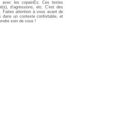
er avec les copainEs.
Ces textes
té(s), d’agressions, etc. C’est des
. Faites attention à vous avant de
us dans un contexte confortable, et
endre soin de vous !