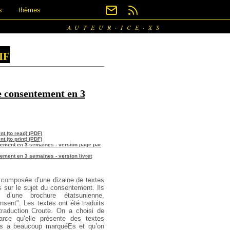
s
thèmes
AUTEUR·ICE·XS
if
 consentement en 3
t (to read) (PDF)
 (to print) (PDF)
tement en 3 semaines - version page par
ement en 3 semaines - version livret
 composée d’une dizaine de textes
is sur le sujet du consentement. Ils
s d’une brochure étatsunienne,
sent". Les textes ont été traduits
traduction Croute. On a choisi de
parce qu’elle présente des textes
ous a beaucoup marquéEs et qu’on