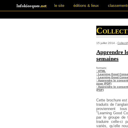
le site
éditions & lieux
classement
Collect
15 juillet 2014 -
Collectif
Apprendre le
semaines
formats:
· HTML
· Learning Good Consen
· Learning Good Consent
· Apprendre le consen
page (PDF)
· Apprendre le consent
(PDF)
Cette brochure est
traduits de l’angla
proviennent tou
"Learning Good Con
par le groupe de 
traduire celle-ci 
variés, qu’elle n