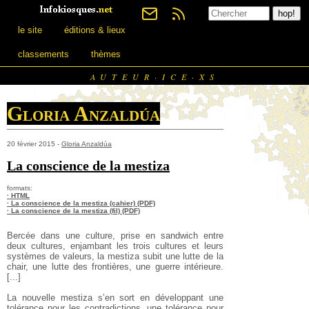
le site
éditions & lieux
classements
thèmes
AUTEUR·ICE·XS
Gloria Anzaldúa
20 février 2015 -
Gloria Anzaldúa
La conscience de la mestiza
formats:
· HTML
· La conscience de la mestiza (cahier) (PDF)
· La conscience de la mestiza (fil) (PDF)
Bercée dans une culture, prise en sandwich entre
deux cultures, enjambant les trois cultures et leurs
systèmes de valeurs, la mestiza subit une lutte de la
chair, une lutte des frontières, une guerre intérieure.
[...]
La nouvelle mestiza s’en sort en développant une
tolérance pour les contradictions, une tolérance pour