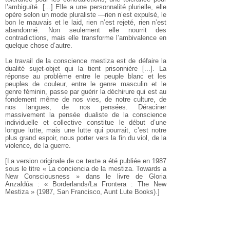
l’ambiguïté. [...] Elle a une personnalité plurielle, elle
opère selon un mode pluraliste —rien n’est expulsé, le
bon le mauvais et le laid, rien n’est rejeté, rien n’est
abandonné. Non seulement elle nourrit des
contradictions, mais elle transforme l’ambivalence en
quelque chose d’autre.
Le travail de la conscience mestiza est de défaire la
dualité sujet-objet qui la tient prisonnière [...]. La
réponse au problème entre le peuple blanc et les
peuples de couleur, entre le genre masculin et le
genre féminin, passe par guérir la déchirure qui est au
fondement même de nos vies, de notre culture, de
nos langues, de nos pensées. Déraciner
massivement la pensée dualiste de la conscience
individuelle et collective constitue le début d’une
longue lutte, mais une lutte qui pourrait, c’est notre
plus grand espoir, nous porter vers la fin du viol, de la
violence, de la guerre.
[La version originale de ce texte a été publiée en 1987
sous le titre « La conciencia de la mestiza. Towards a
New Consciousness » dans le livre de Gloria
Anzaldúa : « Borderlands/La Frontera : The New
Mestiza » (1987, San Francisco, Aunt Lute Books).]