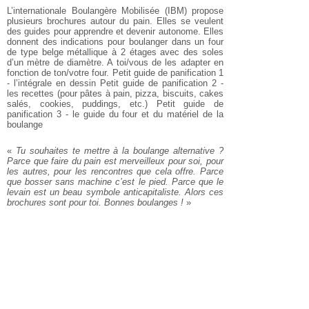
L’internationale Boulangère Mobilisée (IBM) propose
plusieurs brochures
autour du pain. Elles se veulent
des guides pour apprendre et devenir
autonome. Elles
donnent des indications pour boulanger dans un four
de
type belge métallique à 2 étages avec des soles
d’un mètre de diamètre.
A toi/vous de les adapter en
fonction de ton/votre four.
Petit guide de panification 1
- l’intégrale en dessin
Petit guide de panification 2 -
les recettes (pour pâtes à pain, pizza,
biscuits, cakes
salés, cookies, puddings, etc.)
Petit guide de
panification 3 - le guide du four et du matériel de la
boulange
«
Tu souhaites te mettre à la boulange alternative ?
Parce que faire du
pain est merveilleux pour soi, pour
les autres, pour les rencontres que
cela offre. Parce
que bosser sans machine c’est le pied. Parce que le
levain est un beau symbole anticapitaliste. Alors ces
brochures sont
pour toi. Bonnes boulanges !
»