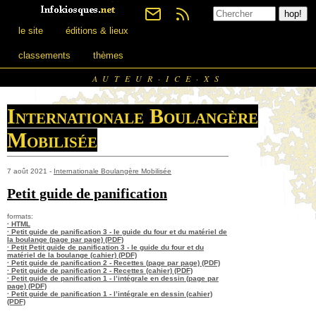
le site
éditions & lieux
classements
thèmes
AUTEUR·ICE·XS
Internationale Boulangère
Mobilisée
7 août 2021 -
Internationale Boulangère Mobilisée
Petit guide de panification
formats:
· HTML
· Petit guide de panification 3 - le guide du four et du matériel de
la boulange (page par page) (PDF)
· Petit Petit guide de panification 3 - le guide du four et du
matériel de la boulange (cahier) (PDF)
· Petit guide de panification 2 - Recettes (page par page) (PDF)
· Petit guide de panification 2 - Recettes (cahier) (PDF)
· Petit guide de panification 1 - l’intégrale en dessin (page par
page) (PDF)
· Petit guide de panification 1 - l’intégrale en dessin (cahier)
(PDF)