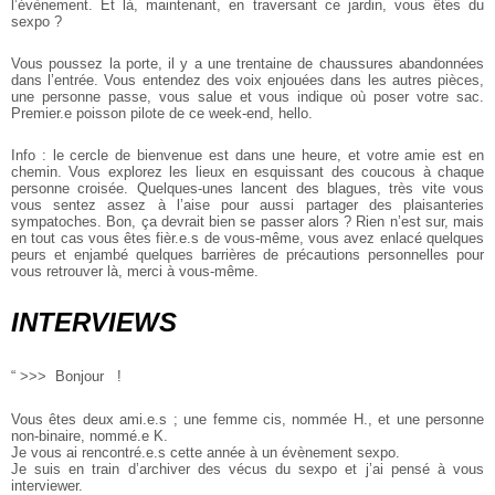
l’évènement. Et là, maintenant, en traversant ce jardin, vous êtes du
sexpo ?
Vous poussez la porte, il y a une trentaine de chaussures abandonnées
dans l’entrée. Vous entendez des voix enjouées dans les autres pièces,
une personne passe, vous salue et vous indique où poser votre sac.
Premier.e poisson pilote de ce week-end, hello.
Info : le cercle de bienvenue est dans une heure, et votre amie est en
chemin. Vous explorez les lieux en esquissant des coucous à chaque
personne croisée. Quelques-unes lancent des blagues, très vite vous
vous sentez assez à l’aise pour aussi partager des plaisanteries
sympatoches. Bon, ça devrait bien se passer alors ? Rien n’est sur, mais
en tout cas vous êtes fièr.e.s de vous-même, vous avez enlacé quelques
peurs et enjambé quelques barrières de précautions personnelles pour
vous retrouver là, merci à vous-même.
INTERVIEWS
“
>>> Bonjour !
Vous êtes deux ami.e.s ; une femme cis, nommée H., et une personne
non-binaire, nommé.e K.
Je vous ai rencontré.e.s cette année à un évènement sexpo.
Je suis en train d’archiver des vécus du sexpo et j’ai pensé à vous
interviewer.