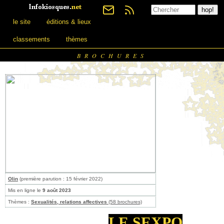
le site
éditions & lieux
classements
thèmes
BROCHURES
Olin
(première parution : 15 février 2022)
Mis en ligne le
9 août 2023
Thèmes :
Sexualités, relations affectives
(58 brochures)
LE SEXPO