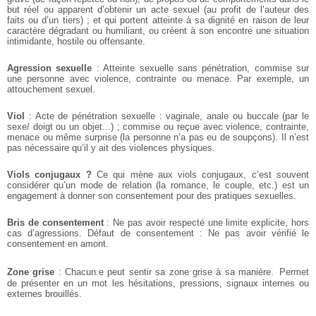
but réel ou apparent d’obtenir un acte sexuel (au profit de l’auteur des
faits ou d’un tiers) ; et qui portent atteinte à sa dignité en raison de leur
caractère dégradant ou humiliant, ou créent à son encontre une situation
intimidante, hostile ou offensante.
Agression sexuelle
: Atteinte sexuelle sans pénétration, commise sur
une personne avec violence, contrainte ou menace. Par exemple, un
attouchement sexuel.
Viol
: Acte de pénétration sexuelle : vaginale, anale ou buccale (par le
sexe/ doigt ou un objet...) ; commise ou reçue avec violence, contrainte,
menace ou même surprise (la personne n’a pas eu de soupçons). Il n’est
pas nécessaire qu’il y ait des violences physiques.
Viols conjugaux ?
Ce qui mène aux viols conjugaux, c’est souvent
considérer qu’un mode de relation (la romance, le couple, etc.) est un
engagement à donner son consentement pour des pratiques sexuelles.
Bris de consentement
: Ne pas avoir respecté une limite explicite, hors
cas d’agressions.
Défaut de consentement : Ne pas avoir vérifié le
consentement en amont.
Zone grise
: Chacun.e peut sentir sa zone grise à sa manière. Permet
de présenter en un mot les hésitations, pressions, signaux internes ou
externes brouillés.