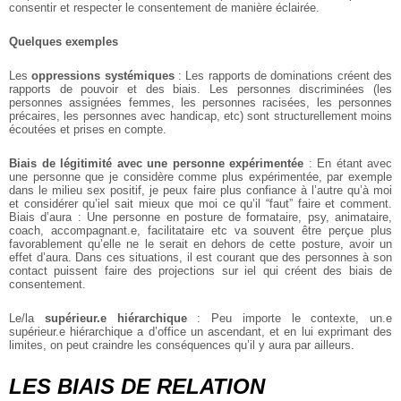
consentir et respecter le consentement de manière éclairée.
Quelques exemples
Les
oppressions systémiques
: Les rapports de dominations créent des
rapports de pouvoir et des biais. Les personnes discriminées (les
personnes assignées femmes, les personnes racisées, les personnes
précaires, les personnes avec handicap, etc) sont structurellement moins
écoutées et prises en compte.
Biais de légitimité avec une personne expérimentée
: En étant avec
une personne que je considère comme plus expérimentée, par exemple
dans le milieu sex positif, je peux faire plus confiance à l’autre qu’à moi
et considérer qu’iel sait mieux que moi ce qu’il “faut” faire et comment.
Biais d’aura : Une personne en posture de formataire, psy, animataire,
coach, accompagnant.e, facilitataire etc va souvent être perçue plus
favorablement qu’elle ne le serait en dehors de cette posture, avoir un
effet d’aura. Dans ces situations, il est courant que des personnes à son
contact puissent faire des projections sur iel qui créent des biais de
consentement.
Le/la
supérieur.e hiérarchique
: Peu importe le contexte, un.e
supérieur.e hiérarchique a d’office un ascendant, et en lui exprimant des
limites, on peut craindre les conséquences qu’il y aura par ailleurs.
LES BIAIS DE RELATION