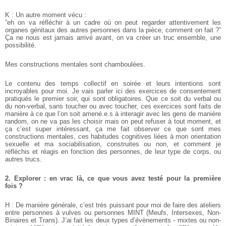
K : Un autre moment vécu :
”eh on va réfléchir à un cadre où on peut regarder attentivement les
organes génitaux des autres personnes dans la pièce, comment on fait ?”
Ça ne nous est jamais arrivé avant, on va créer un truc ensemble, une
possibilité.
Mes constructions mentales sont chamboulées.
Le contenu des temps collectif en soirée et leurs intentions sont
incroyables pour moi. Je vais parler ici des exercices de consentement
pratiqués le premier soir, qui sont obligatoires. Que ce soit du verbal ou
du non-verbal, sans toucher ou avec toucher, ces exercices sont faits de
manière à ce que l’on soit amené.e.s à interagir avec les gens de manière
random, on ne va pas les choisir mais on peut refuser à tout moment, et
ça c’est super intéressant, ça me fait observer ce que sont mes
constructions mentales, ces habitudes cognitives liées à mon orientation
sexuelle et ma sociabilisation, construites ou non, et comment je
réfléchis et réagis en fonction des personnes, de leur type de corps, ou
autres trucs.
2. Explorer : en vrac là, ce que vous avez testé pour la première
fois ?
H : De manière générale, c’est très puissant pour moi de faire des ateliers
entre personnes à vulves ou personnes MINT (Meufs, Intersexes, Non-
Binaires et Trans). J’ai fait les deux types d’évènements - mixtes ou non-