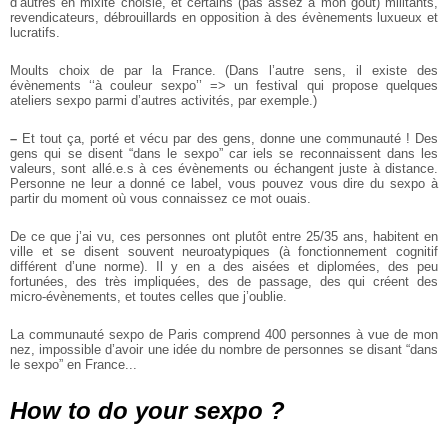
d’autres en mixité choisie, et certains (pas assez à mon goût) militants,
revendicateurs, débrouillards en opposition à des évènements luxueux et
lucratifs.
Moults choix de par la France.
(Dans l’autre sens, il existe des
évènements ‘‘à couleur sexpo’’ => un festival qui propose quelques
ateliers sexpo parmi d’autres activités, par exemple.)
–
Et tout ça, porté et vécu par des gens, donne une communauté ! Des
gens qui se disent “dans le sexpo” car iels se reconnaissent dans les
valeurs, sont allé.e.s à ces évènements ou échangent juste à distance.
Personne ne leur a donné ce label, vous pouvez vous dire du sexpo à
partir du moment où vous connaissez ce mot ouais.
De ce que j’ai vu, ces personnes ont plutôt entre 25/35 ans, habitent en
ville et se disent souvent neuroatypiques (à fonctionnement cognitif
différent d’une norme).
Il y en a des aisées et diplomées, des peu
fortunées, des très impliquées, des de passage, des qui créent des
micro-évènements, et toutes celles que j’oublie.
La communauté sexpo de Paris comprend 400 personnes à vue de mon
nez, impossible d’avoir une idée du nombre de personnes se disant “dans
le sexpo” en France...
How to do your sexpo ?