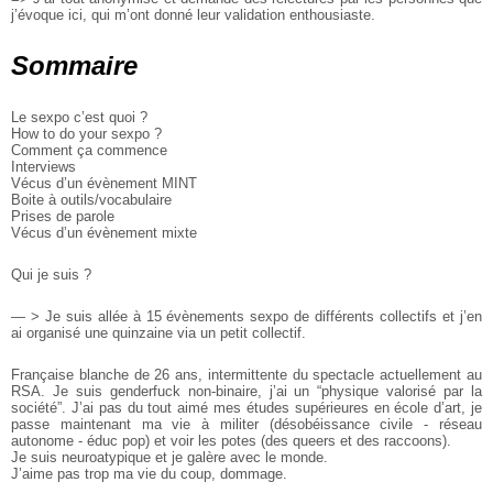
j’évoque ici,
qui m’ont donné leur validation enthousiaste.
Sommaire
Le sexpo c’est quoi ?
How to do your sexpo ?
Comment ça commence
Interviews
Vécus d’un évènement MINT
Boite à outils/vocabulaire
Prises de parole
Vécus d’un évènement mixte
Qui je suis ?
— > Je suis allée à 15 évènements sexpo de différents collectifs
et j’en
ai organisé une quinzaine via un petit collectif.
Française blanche de 26 ans, intermittente du spectacle actuellement au
RSA.
Je suis genderfuck non-binaire, j’ai un “physique valorisé par la
société”.
J’ai pas du tout aimé mes études supérieures en école d’art,
je
passe maintenant ma vie à militer (désobéissance civile - réseau
autonome - éduc pop) et voir les potes (des queers et des raccoons).
Je suis neuroatypique et je galère avec le monde.
J’aime pas trop ma vie du coup, dommage.