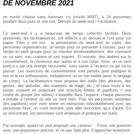
DE NOVEMBRE 2021
en mixité choisie sans hommes cis (mixité MINT), à 24 personnes
pendant deux jours et une nuit.
Déroulé du week-end / Facilitation
Ce week-end il y a beaucoup de temps collectifs facilités. Deux
personnes, les facilitateurices, ont réfléchi à un déroulé et l’ont posé sur
papier. Elles y ont mis : la présentation du week-end, du cadre, des
personnes organisatrices, un temps pour se présenter à toustes, puis un
temps en petit groupe pour se checker émotionnellement, dire comment
on se sent, ses craintes et ses espoirs. Et ensuite, des ateliers sur le
consentement, la connexion aux autres et à son corps. Ainsi, on se sent
porté.e.s par une énergie rassurante, sans savoir à l’avance ce qui va se
passer. Les exercices de consentement sont pensés pour pratiquer le
non et le oui enthousiaste, verbalement ou en non-verbal (avec le langage
du corps). La facilitateurice nous propose des outils (des phrases, des
gestes, des attitudes, des manières de réagir, etc.) et nous invite à les
tester, souvent en proposant une structure Arbres et papillons > une
moitié du groupe (les arbres) s’éparpille dans l’espace, chaque personne
s’installe à l’endroit où elle se sent bien. Puis les personnes restantes
(les papillons) vont venir entrer en interaction individuellement avec les
personnes fixes, un court moment, puis aller rencontrer qq.e d’autre. En
se rencontrant, les personnes vont employer et pratiquer les outils.
Par exemple, quand on veut proposer une caresse : Poser une question
avec une proposition précise, et ne pas faire plus S’approcher lentement,