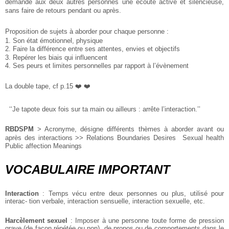
demande aux deux autres personnes une écoute active et silencieuse,
sans faire de retours pendant ou après.
Proposition de sujets à aborder pour chaque personne :
1. Son état émotionnel, physique
2. Faire la différence entre ses attentes, envies et objectifs
3. Repérer les biais qui influencent
4. Ses peurs et limites personnelles par rapport à l’évènement
La double tape, cf p.15 ❤️ ❤️
‘‘Je tapote deux fois sur ta main ou ailleurs : arrête l’interaction.’’
RBDSPM
> Acronyme, désigne différents thèmes à aborder avant ou
après des interactions >> Relations Boundaries Desires Sexual health
Public affection Meanings
VOCABULAIRE IMPORTANT
Interaction
: Temps vécu entre deux personnes ou plus, utilisé pour
interac- tion verbale, interaction sensuelle, interaction sexuelle, etc.
Harcèlement sexuel
: Imposer à une personne toute forme de pression
grave (de façon répétée ou non), de propos ou de comportements dans le