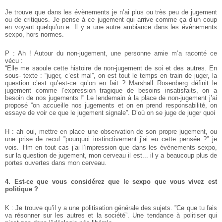
Je trouve que dans les évènements je n’ai plus ou très peu de jugement
ou de critiques. Je pense à ce jugement qui arrive comme ça d’un coup
en voyant quelqu’un.e. Il y a une autre ambiance dans les évènements
sexpo, hors normes.
P : Ah ! Autour du non-jugement, une personne amie m’a raconté ce
vécu :
“Elle me saoule cette histoire de non-jugement de soi et des autres. En
sous- texte : “juger, c’est mal”, on est tout le temps en train de juger, la
question c’est qu’est-ce qu’on en fait ? Marshall Rosenberg définit le
jugement comme l’expression tragique de besoins insatisfaits, on a
besoin de nos jugements !” Le lendemain à la place de non-jugement j’ai
proposé ”on accueille nos jugements et on en prend responsabilité, on
essaye de voir ce que le jugement signale”. D’où on se juge de juger quoi
H : ah oui, mettre en place une observation de son propre jugement, ou
une prise de recul ”pourquoi instinctivement j’ai eu cette pensée ?” je
vois. Hm en tout cas j’ai l’impression que dans les évènements sexpo,
sur la question de jugement, mon cerveau il est... il y a beaucoup plus de
portes ouvertes dans mon cerveau.
4. Est-ce que vous considérez que le sexpo que vous vivez est
politique ?
K : Je trouve qu’il y a une politisation générale des sujets. ”Ce que tu fais
va résonner sur les autres et la société”. Une tendance à politiser qui