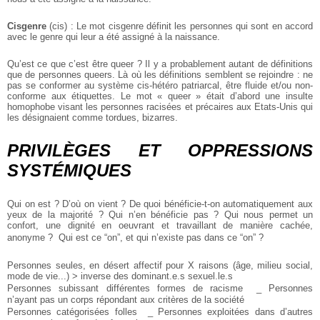
Cisgenre
(cis) : Le mot cisgenre définit les personnes qui sont en accord
avec le genre qui leur a été assigné à la naissance.
Qu’est ce que c’est être queer ? Il y a probablement autant de définitions
que de personnes queers. Là où les définitions semblent se rejoindre : ne
pas se conformer au système cis-hétéro patriarcal, être fluide et/ou non-
conforme aux étiquettes. Le mot « queer » était d’abord une insulte
homophobe visant les personnes racisées et précaires aux Etats-Unis qui
les désignaient comme tordues, bizarres.
PRIVILÈGES ET OPPRESSIONS
SYSTÉMIQUES
Qui on est ? D’où on vient ? De quoi bénéficie-t-on automatiquement aux
yeux de la majorité ? Qui n’en bénéficie pas ? Qui nous permet un
confort, une dignité en oeuvrant et travaillant de manière cachée,
anonyme ? Qui est ce “on”, et qui n’existe pas dans ce “on” ?
Personnes seules, en désert affectif pour X raisons (âge, milieu social,
mode de vie...) > inverse des dominant.e.s sexuel.le.s
Personnes subissant différentes formes de racisme
_ Personnes
n’ayant pas un corps répondant aux critères de la société
Personnes catégorisées folles
_ Personnes exploitées dans d’autres