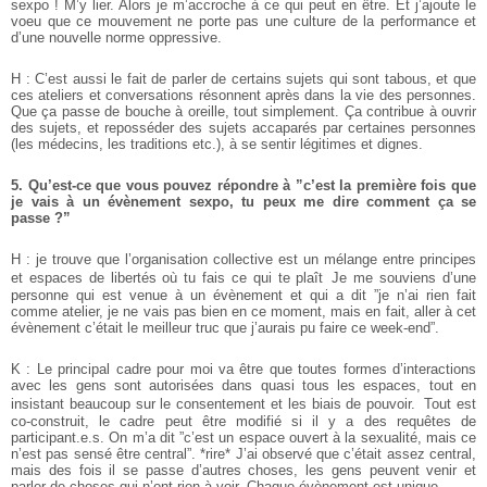
sexpo ! M’y lier. Alors je m’accroche à ce qui peut en être. Et j’ajoute le
voeu que ce mouvement ne porte pas une culture de la performance et
d’une nouvelle norme oppressive.
H : C’est aussi le fait de parler de certains sujets qui sont tabous, et que
ces ateliers et conversations résonnent après dans la vie des personnes.
Que ça passe de bouche à oreille, tout simplement. Ça contribue à ouvrir
des sujets, et reposséder des sujets accaparés par certaines personnes
(les médecins, les traditions etc.), à se sentir légitimes et dignes.
5. Qu’est-ce que vous pouvez répondre à ”c’est la première fois que
je vais à un évènement sexpo, tu peux me dire comment ça se
passe ?”
H : je trouve que l’organisation collective est un mélange entre principes
et espaces de libertés où tu fais ce qui te plaît Je me souviens d’une
personne qui est venue à un évènement et qui a dit ”je n’ai rien fait
comme atelier, je ne vais pas bien en ce moment, mais en fait, aller à cet
évènement c’était le meilleur truc que j’aurais pu faire ce week-end”.
K : Le principal cadre pour moi va être que toutes formes d’interactions
avec les gens sont autorisées dans quasi tous les espaces, tout en
insistant beaucoup sur le consentement et les biais de pouvoir. Tout est
co-construit, le cadre peut être modifié si il y a des requêtes de
participant.e.s.
On m’a dit ”c’est un espace ouvert à la sexualité, mais ce
n’est pas sensé être central”. *rire* J’ai observé que c’était assez central,
mais des fois il se passe d’autres choses, les gens peuvent venir et
parler de choses qui n’ont rien à voir. Chaque évènement est unique.