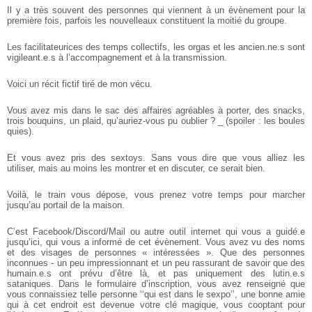
Il y a très souvent des personnes qui viennent à un évènement pour la
première fois, parfois les nouvelleaux constituent la moitié du groupe.
Les facilitateurices des temps collectifs, les orgas et les ancien.ne.s
sont
vigileant.e.s à l’accompagnement et à la transmission.
Voici un récit fictif tiré de mon vécu.
Vous avez mis dans le sac des affaires agréables à porter, des snacks,
trois bouquins, un plaid, qu’auriez-vous pu oublier ?
_ (spoiler : les boules
quies).
Et vous avez pris des sextoys. Sans vous dire que vous alliez les
utiliser, mais au moins les montrer et en discuter, ce serait bien.
Voilà, le train vous dépose, vous prenez votre temps pour marcher
jusqu’au portail de la maison.
C’est Facebook/Discord/Mail ou autre outil internet qui vous a guidé.e
jusqu’ici, qui vous a informé de cet évènement. Vous avez vu des noms
et des visages de personnes « intéressées ». Que des personnes
inconnues - un peu impressionnant et un peu rassurant de savoir que des
humain.e.s ont prévu d’être là, et pas uniquement des lutin.e.s
sataniques. Dans le formulaire d’inscription, vous avez renseigné que
vous connaissiez telle personne ‘‘qui est dans le sexpo’’, une bonne amie
qui à cet endroit est devenue votre clé magique, vous cooptant pour