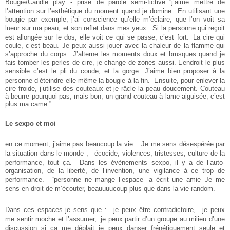
Bougie/Candle play - prise de parole semi-fictive ”j’aime mettre de
l’attention sur l’esthétique du moment quand je domine. En utilisant une
bougie par exemple, j’ai conscience qu’elle m’éclaire, que l’on voit sa
lueur sur ma peau, et son reflet dans mes yeux. Si la personne qui reçoit
est allongée sur le dos, elle voit ce qui se passe, c’est fort. La cire qui
coule, c’est beau. Je peux aussi jouer avec la chaleur de la flamme qui
s’approche du corps. J’alterne les moments doux et brusques quand je
fais tomber les perles de cire, je change de zones aussi. L’endroit le plus
sensible c’est le pli du coude, et la gorge. J’aime bien proposer à la
personne d’éteindre elle-même la bougie à la fin. Ensuite, pour enlever la
cire froide, j’utilise des couteaux et je râcle la peau doucement. Couteau
à beurre pourquoi pas, mais bon, un grand couteau à lame aiguisée, c’est
plus ma came.”
Le sexpo et moi
en ce moment, j’aime pas beaucoup la vie. Je me sens désespérée par
la situation dans le monde ; écocide, violences, tristesses, culture de la
performance, tout ça. Dans les évènements sexpo, il y a de l’auto-
organisation, de la liberté, de l’invention, une vigilance à ce trop de
performance. “personne ne mange l’espace” a écrit une amie Je me
sens en droit de m’écouter, beauuuucoup plus que dans la vie random.
Dans ces espaces je sens que : je peux être contradictoire, je peux
me sentir moche et l’assumer, je peux partir d’un groupe au milieu d’une
discussion si ça me déplait je peux danser frénétiquement seule et