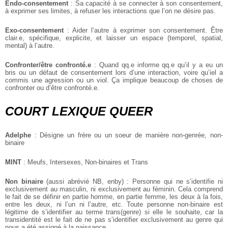
Endo-consentement
: Sa capacité à se connecter à son consentement,
à exprimer ses limites, à refuser les interactions que l’on ne désire pas.
Exo-consentement
: Aider l’autre à exprimer son consentement. Être
clair.e, spécifique, explicite, et laisser un espace (temporel, spatial,
mental) à l’autre.
Confronter/être confronté.e
: Quand qq.e informe qq.e qu’il y a eu un
bris ou un défaut de consentement lors d’une interaction, voire qu’iel a
commis une agression ou un viol. Ça implique beaucoup de choses de
confronter ou d’être confronté.e.
COURT LEXIQUE QUEER
Adelphe
: Désigne un frère ou un soeur de manière non-genrée, non-
binaire
MINT
: Meufs, Intersexes, Non-binaires et Trans
Non binaire
(aussi abrévié NB, enby) : Personne qui ne s’identifie ni
exclusivement au masculin, ni exclusivement au féminin. Cela comprend
le fait de se définir en partie homme, en partie femme, les deux à la fois,
entre les deux, ni l’un ni l’autre, etc. Toute personne non-binaire est
légitime de s’identifier au terme trans(genre) si elle le souhaite, car la
transidentité est le fait de ne pas s’identifier exclusivement au genre qui
nous a été assigné à la naissance.