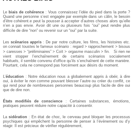
Le
biais de cohérence
: Vous connaissez l’idée du pied dans la porte ?
Quand une personne s’est engagée par exemple dans un câlin, le besoin
d’être cohérent.e peut la pousser à accepter d’autres choses alors qu’elle
n’en a pas envie. Avoir dit une ou plusieurs fois “oui” peut rendre plus
difficile de dire “non” ou revenir sur un “oui” par la suite.
Les
scénarios appris
: De par notre culture, les films, les histoires etc.
on connait toustes le fameux scénario : regard > rapprochement > bisous
> caresses > “préliminaires” > Coït > orgasme masculin > fin. Si rien ne
vient stopper l’enchaînement de certains scénarios socialement
habituels, il semble convenu d’office qu’ils s’enchaînent de cette manière.
Pourtant, cela ne correspond pas forcément aux désirs du moment.
L’
éducation
: Notre éducation nous a globalement appris à obéir, à dire
oui, à éviter le non comme pouvant blesser l’autre ou créer du conflit, ce
qui rend pour de nombreuses personnes beaucoup plus facile de dire oui
que de dire non.
États modifiés de conscience
: Certaines substances, émotions,
pratiques peuvent réduire notre capacité à consentir.
La
sidération
: En état de choc, le cerveau peut bloquer les processus
psychiques qui empêchent la personne de penser à l’évènement ou d’y
réagir. Il est précieux de vérifier régulièrement,