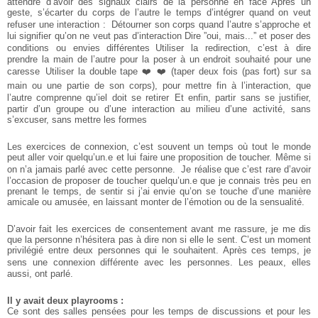
attendre d’avoir des signaux clairs de la personne en face Après un
geste, s’écarter du corps de l’autre le temps d’intégrer
quand on veut
refuser une interaction : Détourner son corps quand l’autre s’approche et
lui signifier qu’on ne veut pas d’interaction Dire ”oui, mais...” et poser des
conditions ou envies différentes Utiliser la redirection, c’est à dire
prendre la main de l’autre pour la poser à un endroit souhaité pour une
caresse Utiliser la double tape ❤️ ❤️ (taper deux fois (pas fort) sur sa
main ou une partie de son corps), pour mettre fin à l’interaction, que
l’autre comprenne qu’iel doit se retirer Et enfin, partir sans se justifier,
partir d’un groupe ou d’une interaction au milieu d’une activité, sans
s’excuser, sans mettre les formes
Les exercices de connexion, c’est souvent un temps où tout le monde
peut aller voir quelqu’un.e et lui faire une proposition de toucher. Même si
on n’a jamais parlé avec cette personne. Je réalise que c’est rare d’avoir
l’occasion de proposer de toucher quelqu’un.e que je connais très peu en
prenant le temps, de sentir si j’ai envie qu’on se touche d’une manière
amicale ou amusée, en laissant monter de l’émotion ou de la sensualité.
D’avoir fait les exercices de consentement avant me rassure, je me dis
que la personne n’hésitera pas à dire non si elle le sent. C’est un moment
privilégié entre deux personnes qui le souhaitent. Après ces temps, je
sens une connexion différente avec les personnes. Les peaux, elles
aussi, ont parlé.
Il y avait deux playrooms :
Ce sont des salles pensées pour les temps de discussions et pour les