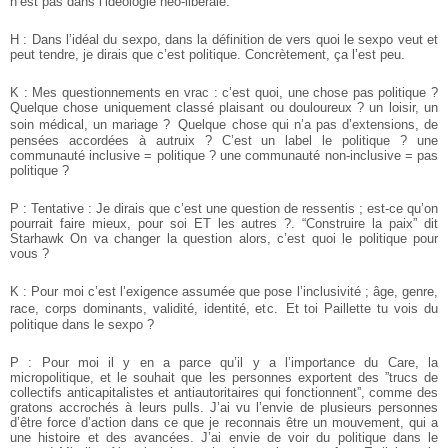
n’est pas dans l’idéologie néo-libérale.
H : Dans l’idéal du sexpo, dans la définition de vers quoi le sexpo veut et
peut tendre, je dirais que c’est politique. Concrètement, ça l’est peu.
K : Mes questionnements en vrac : c’est quoi, une chose pas politique ?
Quelque chose uniquement classé plaisant ou douloureux ? un loisir, un
soin médical, un mariage ? Quelque chose qui n’a pas d’extensions, de
pensées accordées à autruix ? C’est un label le politique ? une
communauté inclusive = politique ?
une communauté non-inclusive = pas
politique ?
P : Tentative : Je dirais que c’est une question de ressentis ; est-ce qu’on
pourrait faire mieux, pour soi ET les autres ?. “Construire la paix” dit
Starhawk
On va changer la question alors, c’est quoi le politique pour
vous ?
K : Pour moi c’est l’exigence assumée que pose l’inclusivité ; âge, genre,
race, corps dominants, validité, identité, etc. Et toi Paillette tu vois du
politique dans le sexpo ?
P : Pour moi il y en a parce qu’il y a l’importance du Care, la
micropolitique, et le souhait que les personnes exportent des ”trucs de
collectifs anticapitalistes et antiautoritaires qui fonctionnent”, comme des
gratons accrochés à leurs pulls. J’ai vu l’envie de plusieurs personnes
d’être force d’action dans ce que je reconnais être un mouvement, qui a
une histoire et des avancées. J’ai envie de voir du politique dans le