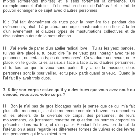
mixtes (différentes mixités) et je sens fortement la différence.
Un
exemple concret d’atelier : l’observation du col de l’utérus ! et le fait de
pouvoir échanger à ce sujet avec d’autres personnes.
K : J’ai fait énormément de trucs pour la première fois pendant des
évènements, ahah. Là je citerai une orgie masturbatoire en fleur, à la fin
d’un évènement, et d’autres types de masturbations collectives et de
discussions autour de la masturbation.
H : J’ai envie de parler d’un atelier radical love : Tu as les yeux bandés,
tu vas être placé.e, tu peux dire ”je ne veux pas interagir avec telles
personnes, ou certains types de personnes”. Ça va durer une heure, on te
place, on te guide, tu es assis.e.s face à face avec d’autres personnes,
et tu fais ce que tu veux sans parler. Il y a de la musique, deux
personnes sont là pour veiller, et tu peux partir quand tu veux. Quand je
l’ai fait il y avait trois duos.
3. Kiffer son corps : est-ce qu’il y a des trucs que vous avez noué ou
dénoué, vous avec votre corps ?
H : Bon je n’ai pas de gros blocages mais je pense que ce qui m’a fait
plus kiffer mon corps, c’est de me rendre compte à travers les rencontres
et les ateliers de la diversité de corps, des personnes, de leurs
mouvements, de justement remettre en question les normes corporelles
présentes dans ma tête, et d’en parler. Pendant l’observation du col de
l’utérus on a aussi regardé les différentes formes de vulves et des lèvres
des personnes qui le voulaient bien.