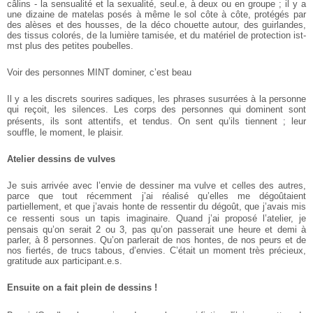
câlins - la sensualité et la sexualité, seul.e, à deux ou en groupe ; il y a
une dizaine de matelas posés à même le sol côte à côte, protégés par
des alèses et des housses, de la déco chouette autour, des guirlandes,
des tissus colorés, de la lumière tamisée, et du matériel de protection ist-
mst plus des petites poubelles.
Voir des personnes MINT dominer, c’est beau
Il y a les discrets sourires sadiques, les phrases susurrées à la personne
qui reçoit, les silences. Les corps des personnes qui dominent sont
présents, ils sont attentifs, et tendus. On sent qu’ils tiennent ; leur
souffle, le moment, le plaisir.
Atelier dessins de vulves
Je suis arrivée avec l’envie de dessiner ma vulve et celles des autres,
parce que tout récemment j’ai réalisé qu’elles me dégoûtaient
partiellement, et que j’avais honte de ressentir du dégoût, que j’avais mis
ce ressenti sous un tapis imaginaire. Quand j’ai proposé l’atelier, je
pensais qu’on serait 2 ou 3, pas qu’on passerait une heure et demi à
parler, à 8 personnes. Qu’on parlerait de nos hontes, de nos peurs et de
nos fiertés, de trucs tabous, d’envies. C’était un moment très précieux,
gratitude aux participant.e.s.
Ensuite on a fait plein de dessins !