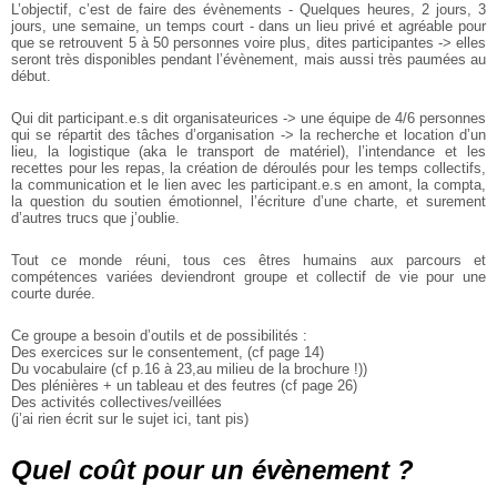
L’objectif, c’est de faire des évènements - Quelques heures, 2 jours, 3
jours,
une semaine, un temps court - dans un lieu privé et agréable pour
que se retrouvent
5 à 50 personnes voire plus, dites participantes -> elles
seront très disponibles pendant l’évènement, mais aussi très paumées au
début.
Qui dit participant.e.s dit organisateurices -> une équipe de 4/6 personnes
qui se répartit des tâches d’organisation -> la recherche et location d’un
lieu, la logistique (aka le transport de matériel), l’intendance et les
recettes pour les repas, la création de déroulés pour les temps collectifs,
la communication et le lien avec les participant.e.s en amont, la compta,
la question du soutien émotionnel, l’écriture d’une charte, et surement
d’autres trucs que j’oublie.
Tout ce monde réuni, tous ces êtres humains aux parcours et
compétences variées deviendront groupe et collectif de vie pour une
courte durée.
Ce groupe a besoin d’outils et de possibilités :
Des exercices sur le consentement, (cf page 14)
Du vocabulaire (cf p.16 à 23,au milieu de la brochure !))
Des plénières + un tableau et des feutres (cf page 26)
Des activités collectives/veillées
(j’ai rien écrit sur le sujet ici, tant pis)
Quel coût pour un évènement ?