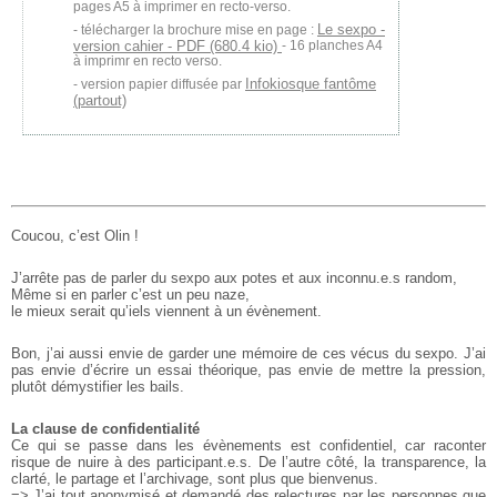
pages A5 à imprimer en recto-verso.
Le sexpo -
télécharger la brochure mise en page :
version cahier - PDF (680.4 kio)
- 16 planches A4
à imprimr en recto verso.
Infokiosque fantôme
version papier diffusée par
(partout)
Coucou, c’est Olin !
J’arrête pas de parler du sexpo aux potes et aux inconnu.e.s random,
Même si en parler c’est un peu naze,
le mieux serait qu’iels viennent à un évènement.
Bon,
j’ai aussi envie de garder une mémoire de ces vécus du sexpo.
J’ai
pas envie d’écrire un essai théorique,
pas envie de mettre la pression,
plutôt démystifier les bails.
La clause de confidentialité
Ce qui se passe dans les évènements est
confidentiel, car raconter
risque
de nuire à des participant.e.s.
De l’autre côté, la transparence, la
clarté, le partage et l’archivage, sont plus que bienvenus.
=> J’ai tout anonymisé et demandé
des relectures par les personnes que