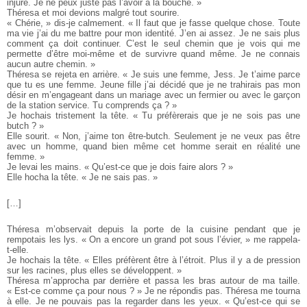
injure. Je ne peux juste pas l’avoir à la bouche. »
Théresa et moi devions malgré tout sourire.
« Chérie, » dis-je calmement. « Il faut que je fasse quelque chose. Toute
ma vie j’ai du me battre pour mon identité. J’en ai assez. Je ne sais plus
comment ça doit continuer. C’est le seul chemin que je vois qui me
permette d’être moi-même et de survivre quand même. Je ne connais
aucun autre chemin. »
Théresa se rejeta en arrière. « Je suis une femme, Jess. Je t’aime parce
que tu es une femme. Jeune fille j’ai décidé que je ne trahirais pas mon
désir en m’engageant dans un mariage avec un fermier ou avec le garçon
de la station service. Tu comprends ça ? »
Je hochais tristement la tête. « Tu préfèrerais que je ne sois pas une
butch ? »
Elle sourit. « Non, j’aime ton être-butch. Seulement je ne veux pas être
avec un homme, quand bien même cet homme serait en réalité une
femme. »
Je levai les mains. « Qu’est-ce que je dois faire alors ? »
Elle hocha la tête. « Je ne sais pas. »
[…]
Théresa m’observait depuis la porte de la cuisine pendant que je
rempotais les lys. « On a encore un grand pot sous l’évier, » me rappela-
t-elle.
Je hochais la tête. « Elles préfèrent être à l’étroit. Plus il y a de pression
sur les racines, plus elles se développent. »
Théresa m’approcha par derrière et passa les bras autour de ma taille.
« Est-ce comme ça pour nous ? » Je ne répondis pas. Théresa me tourna
à elle. Je ne pouvais pas la regarder dans les yeux. « Qu’est-ce qui se