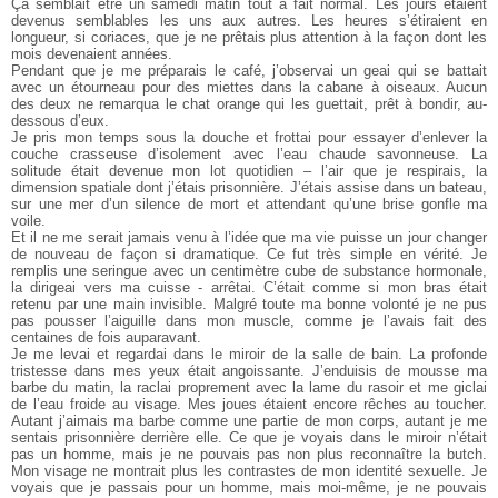
Ça semblait être un samedi matin tout à fait normal. Les jours étaient
devenus semblables les uns aux autres. Les heures s’étiraient en
longueur, si coriaces, que je ne prêtais plus attention à la façon dont les
mois devenaient années.
Pendant que je me préparais le café, j’observai un geai qui se battait
avec un étourneau pour des miettes dans la cabane à oiseaux. Aucun
des deux ne remarqua le chat orange qui les guettait, prêt à bondir, au-
dessous d’eux.
Je pris mon temps sous la douche et frottai pour essayer d’enlever la
couche crasseuse d’isolement avec l’eau chaude savonneuse. La
solitude était devenue mon lot quotidien – l’air que je respirais, la
dimension spatiale dont j’étais prisonnière. J’étais assise dans un bateau,
sur une mer d’un silence de mort et attendant qu’une brise gonfle ma
voile.
Et il ne me serait jamais venu à l’idée que ma vie puisse un jour changer
de nouveau de façon si dramatique. Ce fut très simple en vérité. Je
remplis une seringue avec un centimètre cube de substance hormonale,
la dirigeai vers ma cuisse - arrêtai. C’était comme si mon bras était
retenu par une main invisible. Malgré toute ma bonne volonté je ne pus
pas pousser l’aiguille dans mon muscle, comme je l’avais fait des
centaines de fois auparavant.
Je me levai et regardai dans le miroir de la salle de bain. La profonde
tristesse dans mes yeux était angoissante. J’enduisis de mousse ma
barbe du matin, la raclai proprement avec la lame du rasoir et me giclai
de l’eau froide au visage. Mes joues étaient encore rêches au toucher.
Autant j’aimais ma barbe comme une partie de mon corps, autant je me
sentais prisonnière derrière elle. Ce que je voyais dans le miroir n’était
pas un homme, mais je ne pouvais pas non plus reconnaître la butch.
Mon visage ne montrait plus les contrastes de mon identité sexuelle. Je
voyais que je passais pour un homme, mais moi-même, je ne pouvais