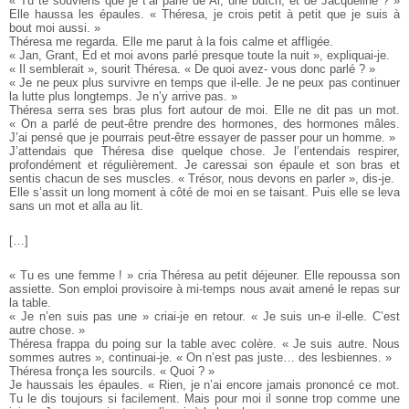
« Tu te souviens que je t’ai parlé de Al, une butch, et de Jacqueline ? »
Elle haussa les épaules. « Théresa, je crois petit à petit que je suis à
bout moi aussi. »
Théresa me regarda. Elle me parut à la fois calme et affligée.
« Jan, Grant, Ed et moi avons parlé presque toute la nuit », expliquai-je.
« Il semblerait », sourit Théresa. « De quoi avez- vous donc parlé ? »
« Je ne peux plus survivre en temps que il-elle. Je ne peux pas continuer
la lutte plus longtemps. Je n’y arrive pas. »
Théresa serra ses bras plus fort autour de moi. Elle ne dit pas un mot.
« On a parlé de peut-être prendre des hormones, des hormones mâles.
J’ai pensé que je pourrais peut-être essayer de passer pour un homme. »
J’attendais que Théresa dise quelque chose. Je l’entendais respirer,
profondément et régulièrement. Je caressai son épaule et son bras et
sentis chacun de ses muscles. « Trésor, nous devons en parler », dis-je.
Elle s’assit un long moment à côté de moi en se taisant. Puis elle se leva
sans un mot et alla au lit.
[…]
« Tu es une femme ! » cria Théresa au petit déjeuner. Elle repoussa son
assiette. Son emploi provisoire à mi-temps nous avait amené le repas sur
la table.
« Je n’en suis pas une » criai-je en retour. « Je suis un-e il-elle. C’est
autre chose. »
Théresa frappa du poing sur la table avec colère. « Je suis autre. Nous
sommes autres », continuai-je. « On n’est pas juste… des lesbiennes. »
Théresa fronça les sourcils. « Quoi ? »
Je haussais les épaules. « Rien, je n’ai encore jamais prononcé ce mot.
Tu le dis toujours si facilement. Mais pour moi il sonne trop comme une