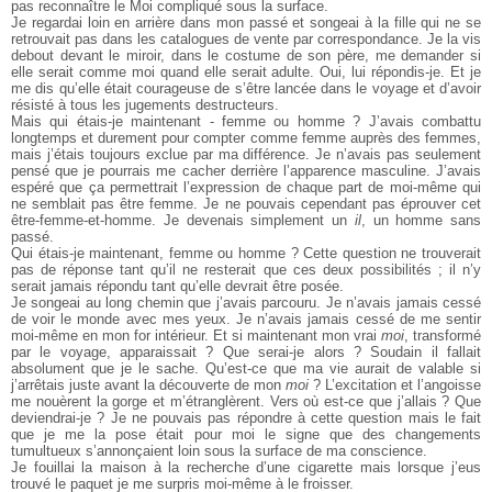
pas reconnaître le Moi compliqué sous la surface.
Je regardai loin en arrière dans mon passé et songeai à la fille qui ne se
retrouvait pas dans les catalogues de vente par correspondance. Je la vis
debout devant le miroir, dans le costume de son père, me demander si
elle serait comme moi quand elle serait adulte. Oui, lui répondis-je. Et je
me dis qu’elle était courageuse de s’être lancée dans le voyage et d’avoir
résisté à tous les jugements destructeurs.
Mais qui étais-je maintenant - femme ou homme ? J’avais combattu
longtemps et durement pour compter comme femme auprès des femmes,
mais j’étais toujours exclue par ma différence. Je n’avais pas seulement
pensé que je pourrais me cacher derrière l’apparence masculine. J’avais
espéré que ça permettrait l’expression de chaque part de moi-même qui
ne semblait pas être femme. Je ne pouvais cependant pas éprouver cet
être-femme-et-homme. Je devenais simplement un
il
, un homme sans
passé.
Qui étais-je maintenant, femme ou homme ? Cette question ne trouverait
pas de réponse tant qu’il ne resterait que ces deux possibilités ; il n’y
serait jamais répondu tant qu’elle devrait être posée.
Je songeai au long chemin que j’avais parcouru. Je n’avais jamais cessé
de voir le monde avec mes yeux. Je n’avais jamais cessé de me sentir
moi-même en mon for intérieur. Et si maintenant mon vrai
moi
, transformé
par le voyage, apparaissait ? Que serai-je alors ? Soudain il fallait
absolument que je le sache. Qu’est-ce que ma vie aurait de valable si
j’arrêtais juste avant la découverte de mon
moi
? L’excitation et l’angoisse
me nouèrent la gorge et m’étranglèrent. Vers où est-ce que j’allais ? Que
deviendrai-je ? Je ne pouvais pas répondre à cette question mais le fait
que je me la pose était pour moi le signe que des changements
tumultueux s’annonçaient loin sous la surface de ma conscience.
Je fouillai la maison à la recherche d’une cigarette mais lorsque j’eus
trouvé le paquet je me surpris moi-même à le froisser.