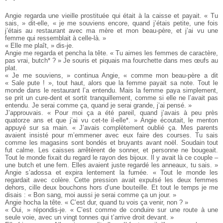
Angie regarda une vieille prostituée qui était à la caisse et payait. « Tu
sais, » dit-elle, « je me souviens encore, quand j’étais petite, une fois
j’étais au restaurant avec ma mère et mon beau-père, et j’ai vu une
femme qui ressemblait à celle-là. »
« Elle me plaît, » dis-je.
Angie me regarda et pencha la tête. « Tu aimes les femmes de caractère,
pas vrai, butch* ? » Je souris et piquais ma fourchette dans mes œufs au
plat.
« Je me souviens, » continua Angie, « comme mon beau-père a dit
« Sale pute ! », tout haut, alors que la femme payait sa note. Tout le
monde dans le restaurant l’a entendu. Mais la femme paya simplement,
se prit un cure-dent et sortit tranquillement, comme si elle ne l’avait pas
entendu. Je serai comme ça, quand je serai grande, j’ai pensé. »
J’approuvais. « Pour moi ça a été pareil, quand j’avais à peu près
quatorze ans et que j’ai vu cet-te il-elle*. » Angie écoutait, le menton
appuyé sur sa main. « J’avais complètement oublié ça. Mes parents
avaient insisté pour m’emmener avec eux faire des courses. Tu sais
comme les magasins sont bondés et bruyants avant noël. Soudain tout
fut calme. Les caisses arrêtèrent de sonner, et personne ne bougeait.
Tout le monde fixait du regard le rayon des bijoux. Il y avait là ce couple –
une butch et une fem. Elles avaient juste regardé les anneaux, tu sais. »
Angie s’adossa et expira lentement la fumée. « Tout le monde les
regardait avec colère. Cette pression avait expulsé les deux femmes
dehors, cille deux bouchons hors d’une bouteille. Et tout le temps je me
disais : « Bon sang, moi aussi je serai comme ça un jour. »
Angie hocha la tête. « C’est dur, quand tu vois ça venir, non ? »
« Oui, » répondis-je. « C’est comme de conduire sur une route à une
seule voie, avec un vingt tonnes qui t’arrive droit devant. »