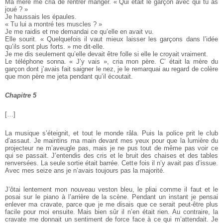
Ma mère me cria de rentrer manger. « Qui était le garçon avec qui tu as
joué ? »
Je haussais les épaules.
« Tu lui a montré tes muscles ? »
Je me raidis et me demandai ce qu’elle en avait vu.
Elle sourit. « Quelquefois il vaut mieux laisser les garçons dans l’idée
qu’ils sont plus forts. » me dit-elle.
Je me dis seulement qu’elle devait être folle si elle le croyait vraiment.
Le téléphone sonna. « J’y vais », cria mon père. C’ était la mère du
garçon dont j’avais fait saigner le nez, je le remarquai au regard de colère
que mon père me jeta pendant qu’il écoutait.
Chapitre 5
[…]
La musique s’éteignit, et tout le monde râla. Puis la police prit le club
d’assaut. Je maintins ma main devant mes yeux pour que la lumière du
projecteur ne m’aveugle pas, mais je ne pus tout de même pas voir ce
qui se passait. J’entendis des cris et le bruit des chaises et des tables
renversées. La seule sortie était barrée. Cette fois il n’y avait pas d’issue.
Avec mes seize ans je n’avais toujours pas la majorité.
J’ôtai lentement mon nouveau veston bleu, le pliai comme il faut et le
posai sur le piano à l’arrière de la scène. Pendant un instant je pensai
enlever ma cravate, parce que je me disais que ce serait peut-être plus
facile pour moi ensuite. Mais bien sûr il n’en était rien. Au contraire, la
cravate me donnait un sentiment de force face à ce qui m’attendait. Je