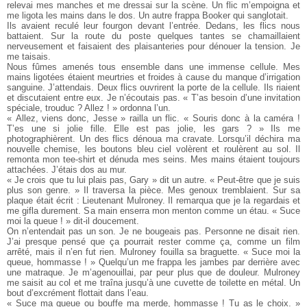
relevai mes manches et me dressai sur la scène. Un flic m’empoigna et
me ligota les mains dans le dos. Un autre frappa Booker qui sanglotait.
Ils avaient reculé leur fourgon devant l’entrée. Dedans, les flics nous
battaient. Sur la route du poste quelques tantes se chamaillaient
nerveusement et faisaient des plaisanteries pour dénouer la tension. Je
me taisais.
Nous fûmes amenés tous ensemble dans une immense cellule. Mes
mains ligotées étaient meurtries et froides à cause du manque d’irrigation
sanguine. J’attendais. Deux flics ouvrirent la porte de la cellule. Ils riaient
et discutaient entre eux. Je n’écoutais pas. « T’as besoin d’une invitation
spéciale, trouduc ? Allez ! » ordonna l’un.
« Allez, viens donc, Jesse » railla un flic. « Souris donc à la caméra !
T’es une si jolie fille. Elle est pas jolie, les gars ? » Ils me
photographièrent. Un des flics dénoua ma cravate. Lorsqu’il déchira ma
nouvelle chemise, les boutons bleu ciel volèrent et roulèrent au sol. Il
remonta mon tee-shirt et dénuda mes seins. Mes mains étaient toujours
attachées. J’étais dos au mur.
« Je crois que tu lui plais pas, Gary » dit un autre. « Peut-être que je suis
plus son genre. » Il traversa la pièce. Mes genoux tremblaient. Sur sa
plaque était écrit : Lieutenant Mulroney. Il remarqua que je la regardais et
me gifla durement. Sa main enserra mon menton comme un étau. « Suce
moi la queue ! » dit-il doucement.
On n’entendait pas un son. Je ne bougeais pas. Personne ne disait rien.
J’ai presque pensé que ça pourrait rester comme ça, comme un film
arrêté, mais il n’en fut rien. Mulroney fouilla sa braguette. « Suce moi la
queue, hommasse ! » Quelqu’un me frappa les jambes par derrière avec
une matraque. Je m’agenouillai, par peur plus que de douleur. Mulroney
me saisit au col et me traîna jusqu’à une cuvette de toilette en métal. Un
bout d’excrément flottait dans l’eau.
« Suce ma queue ou bouffe ma merde, hommasse ! Tu as le choix. »