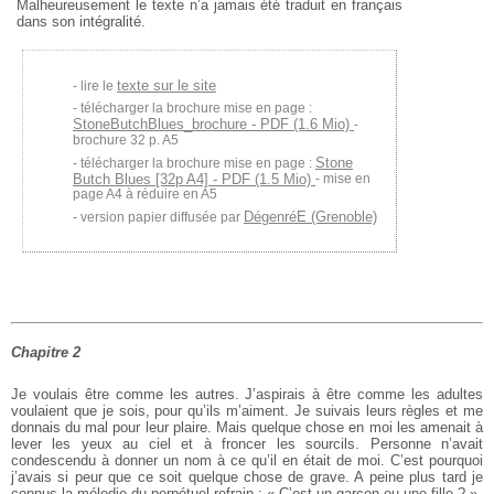
Malheureusement le texte n’a jamais été traduit en français
dans son intégralité.
texte sur le site
lire le
télécharger la brochure mise en page :
StoneButchBlues_brochure - PDF (1.6 Mio)
-
brochure 32 p. A5
Stone
télécharger la brochure mise en page :
Butch Blues [32p A4] - PDF (1.5 Mio)
- mise en
page A4 à réduire en A5
DégenréE (Grenoble)
version papier diffusée par
Chapitre 2
Je voulais être comme les autres. J’aspirais à être comme les adultes
voulaient que je sois, pour qu’ils m’aiment. Je suivais leurs règles et me
donnais du mal pour leur plaire. Mais quelque chose en moi les amenait à
lever les yeux au ciel et à froncer les sourcils. Personne n’avait
condescendu à donner un nom à ce qu’il en était de moi. C’est pourquoi
j’avais si peur que ce soit quelque chose de grave. A peine plus tard je
connus la mélodie du perpétuel refrain : « C’est un garçon ou une fille ? »