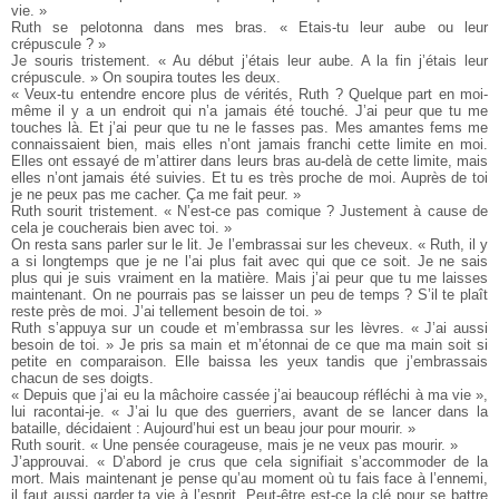
vie. »
Ruth se pelotonna dans mes bras. « Etais-tu leur aube ou leur
crépuscule ? »
Je souris tristement. « Au début j’étais leur aube. A la fin j’étais leur
crépuscule. » On soupira toutes les deux.
« Veux-tu entendre encore plus de vérités, Ruth ? Quelque part en moi-
même il y a un endroit qui n’a jamais été touché. J’ai peur que tu me
touches là. Et j’ai peur que tu ne le fasses pas. Mes amantes fems me
connaissaient bien, mais elles n’ont jamais franchi cette limite en moi.
Elles ont essayé de m’attirer dans leurs bras au-delà de cette limite, mais
elles n’ont jamais été suivies. Et tu es très proche de moi. Auprès de toi
je ne peux pas me cacher. Ça me fait peur. »
Ruth sourit tristement. « N’est-ce pas comique ? Justement à cause de
cela je coucherais bien avec toi. »
On resta sans parler sur le lit. Je l’embrassai sur les cheveux. « Ruth, il y
a si longtemps que je ne l’ai plus fait avec qui que ce soit. Je ne sais
plus qui je suis vraiment en la matière. Mais j’ai peur que tu me laisses
maintenant. On ne pourrais pas se laisser un peu de temps ? S’il te plaît
reste près de moi. J’ai tellement besoin de toi. »
Ruth s’appuya sur un coude et m’embrassa sur les lèvres. « J’ai aussi
besoin de toi. » Je pris sa main et m’étonnai de ce que ma main soit si
petite en comparaison. Elle baissa les yeux tandis que j’embrassais
chacun de ses doigts.
« Depuis que j’ai eu la mâchoire cassée j’ai beaucoup réfléchi à ma vie »,
lui racontai-je. « J’ai lu que des guerriers, avant de se lancer dans la
bataille, décidaient : Aujourd’hui est un beau jour pour mourir. »
Ruth sourit. « Une pensée courageuse, mais je ne veux pas mourir. »
J’approuvai. « D’abord je crus que cela signifiait s’accommoder de la
mort. Mais maintenant je pense qu’au moment où tu fais face à l’ennemi,
il faut aussi garder ta vie à l’esprit. Peut-être est-ce la clé pour se battre