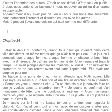
d’attirer l’attention des autres. C’était assez difficile d’être seul en public ;
à deux nous aurions pu facilement nous retrouver au milieu d’un drame
insupportable.
Apparemment il n’y avait pas de lieu où nous puissions être ensemble,
nous comporter librement et discuter les uns avec les autres.
Mais à présent j’avais une voisine qui était comme moi différente.
[…]
Chapitre 24
C’était le début du printemps, quand tous ceux qui vivaient dans cette
ville décidèrent en même temps que ça allait bien pour eux – un jour où il
semblait que chaque femme, chaque homme et chaque enfant flirtait
avec ma différence. Je traînais sur le marché de l’Union square et tuais le
temps. Le soleil plongea derrière les maisons, à l’ouest. Ruth m’avait fait
promettre de ne pas rentrer avant tard dans l’après-midi. Elle avait une
surprise pour moi.
Je frappai à la porte de chez moi et attendis que Ruth ouvre. Elle
s’essuya les mains sur un torchon et me tira en direction de la chambre.
« Ferme les yeux », pressa-t-elle. « Tu as bien dis que je pouvais faire ce
que je voulais avec ta chambre, non ? » Je souris et confirmai d’un
mouvement de tête. Elle me conduisit à l’intérieur. « Alors maintenant
ouvre les yeux. » Je regardai autour de moi. Puis je jetai un coup d’œil en
haut, et c’était là.
Je m’assis sur le lit et me laissai tomber en arrière, pour regarder le
plafond. Ruth l’avait peint tout en noir, avec de minuscules clartés pour
les constellations d’étoiles. Dans le coin l’obscurité devenait plus claire,