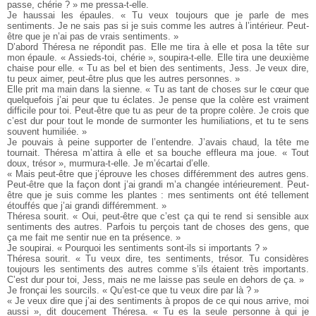
passe, chérie ? » me pressa-t-elle.
Je haussai les épaules. « Tu veux toujours que je parle de mes
sentiments. Je ne sais pas si je suis comme les autres à l’intérieur. Peut-
être que je n’ai pas de vrais sentiments. »
D’abord Théresa ne répondit pas. Elle me tira à elle et posa la tête sur
mon épaule. « Assieds-toi, chérie », soupira-t-elle. Elle tira une deuxième
chaise pour elle. « Tu as bel et bien des sentiments, Jess. Je veux dire,
tu peux aimer, peut-être plus que les autres personnes. »
Elle prit ma main dans la sienne. « Tu as tant de choses sur le cœur que
quelquefois j’ai peur que tu éclates. Je pense que la colère est vraiment
difficile pour toi. Peut-être que tu as peur de ta propre colère. Je crois que
c’est dur pour tout le monde de surmonter les humiliations, et tu te sens
souvent humiliée. »
Je pouvais à peine supporter de l’entendre. J’avais chaud, la tête me
tournait. Théresa m’attira à elle et sa bouche effleura ma joue. « Tout
doux, trésor », murmura-t-elle. Je m’écartai d’elle.
« Mais peut-être que j’éprouve les choses différemment des autres gens.
Peut-être que la façon dont j’ai grandi m’a changée intérieurement. Peut-
être que je suis comme les plantes : mes sentiments ont été tellement
étouffés que j’ai grandi différemment. »
Théresa sourit. « Oui, peut-être que c’est ça qui te rend si sensible aux
sentiments des autres. Parfois tu perçois tant de choses des gens, que
ça me fait me sentir nue en ta présence. »
Je soupirai. « Pourquoi les sentiments sont-ils si importants ? »
Théresa sourit. « Tu veux dire, tes sentiments, trésor. Tu considères
toujours les sentiments des autres comme s’ils étaient très importants.
C’est dur pour toi, Jess, mais ne me laisse pas seule en dehors de ça. »
Je fronçai les sourcils. « Qu’est-ce que tu veux dire par là ? »
« Je veux dire que j’ai des sentiments à propos de ce qui nous arrive, moi
aussi », dit doucement Théresa. « Tu es la seule personne à qui je