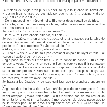
Elle frissonna. « Allez viens, » dit-elle. « Il faut que j’aille me coucher. »
La maison de Angie était plus un chez-soi que la mienne ne l’avait été.
« J’aime bien le tissu de ces rideaux que tu as à la cuisine » dis-je.
« Qu’est-ce que c’est ? »
« De la mousseline », répondit-elle. Elle sortit deux bouteilles du frigo.
« Écoute, si tu cherches quelque chose, cette maison sera peut-être libre
très très bientôt, tu le sais. »
Je penchai la tête. « Demain par exemple ? »
Elle rit. « Peut-être encore plus tôt, qui sait ? »
Je bus ma bière, m’allumai une cigarette et jetai le paquet sur la table de
cuisine. Angie en prit une et s’assit en face de moi. « J’ai un petit
problème là, tu comprends ? » Je hochais la tête.
« Alors, si tu veux la maison, elle est pas chère. »
« Tu sais, » dis-je, « je ne sais pas comment on paie un loyer et tout. J’ai
toujours habité chez Toni et Betty. »
Angie posa sa main sur mon bras. « Je te donne un conseil – tu en fais
ce que tu veux. Trouve-toi un boulot à l’usine, pour ne pas finir par passer
ta vie au bar. La vie dans le quartier rouge est une danse sur le fil du
rasoir, tu comprends ? Bien sûr, l’usine c’est pas non plus du gâteau,
mais tu peux peut-être travailler quelque part avec d’autres butchs, payer
tes factures, te mettre avec une fille. »
Je haussai les épaules. « Je sais qu’il faut que je grandisse encore un
peu. »
Angie sourit et hocha la tête. « Non, chérie, je parle de rester jeune. Je ne
veux pas que tu grandisses trop vite. J’ai vieilli la première nuit où ils
m’ont attrapée –j’avais treize ans. Le flic n’arrêtait pas de me brailler de
lui en tailler une, et il m’a frappée à me recouvrir de bleus, parce que je
ne le faisais pas. Je ne savais simplement pas ce qu’il voulait dire. Je
n’avais encore jamais dû faire ça. »