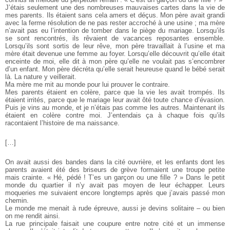
J’étais seulement une des nombreuses mauvaises cartes dans la vie de
mes parents. Ils étaient sans cela amers et déçus. Mon père avait grandi
avec la ferme résolution de ne pas rester accroché à une usine ; ma mère
n’avait pas eu l’intention de tomber dans le piège du mariage.
Lorsqu’ils
se sont rencontrés, ils rêvaient de vacances reposantes ensemble.
Lorsqu’ils sont sortis de leur rêve, mon père travaillait à l’usine et ma
mère était devenue une femme au foyer. Lorsqu’elle découvrit qu’elle était
enceinte de moi, elle dit à mon père qu’elle ne voulait pas s’encombrer
d’un enfant. Mon père décréta qu’elle serait heureuse quand le bébé serait
là. La nature y veillerait.
Ma mère me mit au monde pour lui prouver le contraire.
Mes parents étaient en colère, parce que la vie les avait trompés. Ils
étaient irrités, parce que le mariage leur avait ôté toute chance d’évasion.
Puis je vins au monde, et je n’étais pas comme les autres. Maintenant ils
étaient en colère contre moi. J’entendais ça à chaque fois qu’ils
racontaient l’histoire de ma naissance.
[…]
On avait aussi des bandes dans la cité ouvrière, et les enfants dont les
parents avaient été des briseurs de grève formaient une troupe petite
mais crainte. « Hé, pédé ! T’es un garçon ou une fille ? » Dans le petit
monde du quartier il n’y avait pas moyen de leur échapper. Leurs
moqueries me suivaient encore longtemps après que j’avais passé mon
chemin.
Le monde me menait à rude épreuve, aussi je devins solitaire – ou bien
on me rendit ainsi.
La rue principale faisait une coupure entre notre cité et un immense