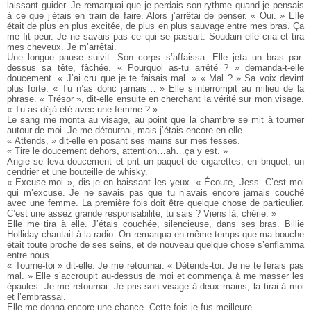
laissant guider. Je remarquai que je perdais son rythme quand je pensais
à ce que j’étais en train de faire. Alors j’arrêtai de penser. « Oui. » Elle
était de plus en plus excitée, de plus en plus sauvage entre mes bras. Ça
me fit peur. Je ne savais pas ce qui se passait. Soudain elle cria et tira
mes cheveux. Je m’arrêtai.
Une longue pause suivit. Son corps s’affaissa. Elle jeta un bras par-
dessus sa tête, fâchée. « Pourquoi as-tu arrêté ? » demanda-t-elle
doucement.
« J’ai cru que je te faisais mal. »
« Mal ? » Sa voix devint
plus forte. « Tu n’as donc jamais… » Elle s’interrompit au milieu de la
phrase. « Trésor », dit-elle ensuite en cherchant la vérité sur mon visage.
« Tu as déjà été avec une femme ? »
Le sang me monta au visage, au point que la chambre se mit à tourner
autour de moi. Je me détournai, mais j’étais encore en elle.
« Attends, » dit-elle en posant ses mains sur mes fesses.
« Tire le doucement dehors, attention…ah…ça y est. »
Angie se leva doucement et prit un paquet de cigarettes, en briquet, un
cendrier et une bouteille de whisky.
« Excuse-moi », dis-je en baissant les yeux.
« Écoute, Jess. C’est moi
qui m’excuse. Je ne savais pas que tu n’avais encore jamais couché
avec une femme. La première fois doit être quelque chose de particulier.
C’est une assez grande responsabilité, tu sais ? Viens là, chérie. »
Elle me tira à elle. J’étais couchée, silencieuse, dans ses bras. Billie
Holliday chantait à la radio. On remarqua en même temps que ma bouche
était toute proche de ses seins, et de nouveau quelque chose s’enflamma
entre nous.
« Tourne-toi » dit-elle. Je me retournai. « Détends-toi. Je ne te ferais pas
mal. » Elle s’accroupit au-dessus de moi et commença à me masser les
épaules. Je me retournai. Je pris son visage à deux mains, la tirai à moi
et l’embrassai.
Elle me donna encore une chance. Cette fois je fus meilleure.