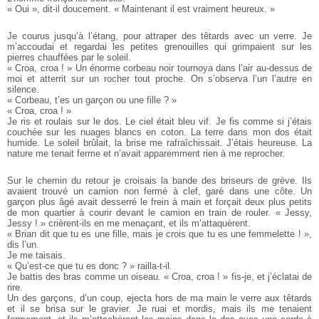
« Oui », dit-il doucement. « Maintenant il est vraiment heureux. »
Je courus jusqu’à l’étang, pour attraper des têtards avec un verre. Je
m’accoudai et regardai les petites grenouilles qui grimpaient sur les
pierres chauffées par le soleil.
« Croa, croa ! » Un énorme corbeau noir tournoya dans l’air au-dessus de
moi et atterrit sur un rocher tout proche. On s’observa l’un l’autre en
silence.
« Corbeau, t’es un garçon ou une fille ? »
« Croa, croa ! »
Je ris et roulais sur le dos. Le ciel était bleu vif. Je fis comme si j’étais
couchée sur les nuages blancs en coton. La terre dans mon dos était
humide. Le soleil brûlait, la brise me rafraîchissait. J’étais heureuse. La
nature me tenait ferme et n’avait apparemment rien à me reprocher.
Sur le chemin du retour je croisais la bande des briseurs de grève. Ils
avaient trouvé un camion non fermé à clef, garé dans une côte. Un
garçon plus âgé avait desserré le frein à main et forçait deux plus petits
de mon quartier à courir devant le camion en train de rouler.
« Jessy,
Jessy ! » crièrent-ils en me menaçant, et ils m’attaquèrent.
« Brian dit que tu es une fille, mais je crois que tu es une femmelette ! »,
dis l’un.
Je me taisais.
« Qu’est-ce que tu es donc ? » railla-t-il.
Je battis des bras comme un oiseau. « Croa, croa ! » fis-je, et j’éclatai de
rire.
Un des garçons, d’un coup, ejecta hors de ma main le verre aux têtards
et il se brisa sur le gravier. Je ruai et mordis, mais ils me tenaient