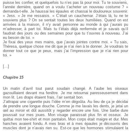
puisse les confier, et quelquefois tu n’es pas là pour moi. Tu te souviens,
l’année dernière, quand on a voulu t’acheter un nouveau costume ? »
demanda-t-elle. Je haussai les épaules et chassai le douloureux souvenir.
« Jess. » Je me ressaisis. « C’était un cauchemar. J’étais là, tu ne te
souviens plus ? On se sentait toutes les deux humiliées. Quand on est
arrivées à la maison, il n’y avait personne au monde à qui j’aurais pu
m’adresser, à part toi. Mais tu t’étais déjà renfermée et je savais qu’il
faudrait des jours ou des semaines pour que tu t’ouvres à nouveau. J’ai
eu besoin de toi. »
Je fixai des yeux mes mains, que j’avais jointes contre moi. « Tu sais,
Théresa, quelque chose me dit que je n’ai rien à te donner. Je voudrais te
donner tout ce que je peux, mais j’ai l’impression que je n’ai rien pour
toi. »
[…]
Chapitre 15
Un matin d’avril tout parut soudain changé. A l’aube les oiseaux
gazouillaient devant ma fenêtre. Je me retournai paresseusement dans
mon lit. Les draps étaient frais, l’air sentait bon.
J’attrapai une cigarette puis l’idée m’en dégoûta. Au lieu de ça je décidai
de prendre une longue douche. Comme je me lavais les dents, je jetai un
œil au miroir et dût aussitôt y regarder encore une fois. Une barbe dure
poussait sur mes joues. Mon visage paraissait plus fin et osseux. Je
quittai mon tee-shirt et mon pantalon. Mon corps était maigre et dur. Mes
hanches avaient fondu. A mes bras et à mes épaules je découvris des
muscles dont je n’avais rien su. Est-ce que les hormones stimulaient la