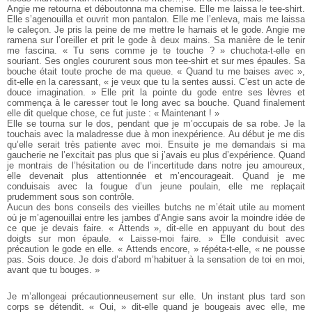
Angie me retourna et déboutonna ma chemise. Elle me laissa le tee-shirt.
Elle s’agenouilla et ouvrit mon pantalon. Elle me l’enleva, mais me laissa
le caleçon. Je pris la peine de me mettre le harnais et le gode. Angie me
ramena sur l’oreiller et prit le gode à deux mains. Sa manière de le tenir
me fascina. « Tu sens comme je te touche ? » chuchota-t-elle en
souriant. Ses ongles coururent sous mon tee-shirt et sur mes épaules. Sa
bouche était toute proche de ma queue. « Quand tu me baises avec »,
dit-elle en la caressant, « je veux que tu la sentes aussi. C’est un acte de
douce imagination. » Elle prit la pointe du gode entre ses lèvres et
commença à le caresser tout le long avec sa bouche. Quand finalement
elle dit quelque chose, ce fut juste : « Maintenant ! »
Elle se tourna sur le dos, pendant que je m’occupais de sa robe. Je la
touchais avec la maladresse due à mon inexpérience. Au début je me dis
qu’elle serait très patiente avec moi. Ensuite je me demandais si ma
gaucherie ne l’excitait pas plus que si j’avais eu plus d’expérience. Quand
je montrais de l’hésitation ou de l’incertitude dans notre jeu amoureux,
elle devenait plus attentionnée et m’encourageait. Quand je me
conduisais avec la fougue d’un jeune poulain, elle me replaçait
prudemment sous son contrôle.
Aucun des bons conseils des vieilles butchs ne m’était utile au moment
où je m’agenouillai entre les jambes d’Angie sans avoir la moindre idée de
ce que je devais faire. « Attends », dit-elle en appuyant du bout des
doigts sur mon épaule. « Laisse-moi faire. » Elle conduisit avec
précaution le gode en elle. « Attends encore, » répéta-t-elle, « ne pousse
pas. Sois douce. Je dois d’abord m’habituer à la sensation de toi en moi,
avant que tu bouges. »
Je m’allongeai précautionneusement sur elle. Un instant plus tard son
corps se détendit. « Oui, » dit-elle quand je bougeais avec elle, me