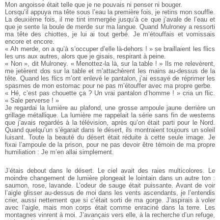
Mon angoisse était telle que je ne pouvais ni penser ni bouger.
Lorsqu’il appuya ma tête sous l’eau la première fois, je retins mon souffle.
La deuxième fois, il me tint immergée jusqu’à ce que j’avale de l’eau et
que je sente la boule de merde sur ma langue. Quand Mulroney a ressorti
ma tête des chiottes, je lui ai tout gerbé. Je m’étouffais et vomissais
encore et encore.
« Ah merde, on a qu’à s’occuper d’elle là-dehors ! » se braillaient les flics
les uns aux autres, alors que je gisais, respirant à peine.
« Non », dit Mulroney. « Menottez-la là, sur la table ! » Ils me relevèrent,
me jetèrent dos sur la table et m’attachèrent les mains au-dessus de la
tête. Quand les flics m’ont enlevé le pantalon, j’ai essayé de réprimer les
spasmes de mon estomac pour ne pas m’étouffer avec ma propre gerbe.
« Hé, c’est pas chouette ça ? Un vrai pantalon d’homme ! » cria un flic.
« Sale perverse ! »
Je regardai la lumière au plafond, une grosse ampoule jaune derrière un
grillage métallique. La lumière me rappelait la série sans fin de westerns
que j’avais regardés à la télévision, après qu’on était parti pour le Nord.
Quand quelqu’un s’égarait dans le désert, ils montraient toujours un soleil
luisant. Toute la beauté du désert était réduite à cette seule image. Je
fixai l’ampoule de la prison, pour ne pas devoir être témoin de ma propre
humiliation : Je m’en allai simplement.
J’étais debout dans le désert. Le ciel avait des raies multicolores. Le
moindre changement de lumière plongeait le lointain dans un autre ton :
saumon, rose, lavande. L’odeur de sauge était puissante. Avant de voir
l’aigle glisser au-dessus de moi dans les vents ascendants, je l’entendis
crier, aussi nettement que si c’était sorti de ma gorge. J’aspirais à voler
avec l’aigle, mais mon corps était comme enraciné dans la terre. Les
montagnes vinrent à moi. J’avançais vers elle, à la recherche d’un refuge,