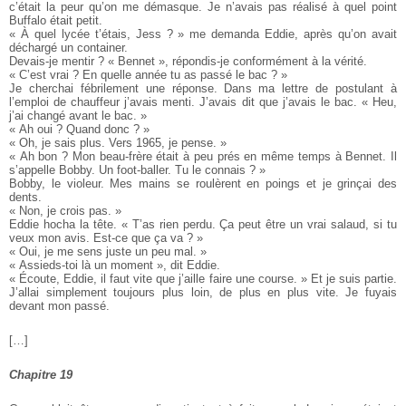
c’était la peur qu’on me démasque. Je n’avais pas réalisé à quel point
Buffalo était petit.
« À quel lycée t’étais, Jess ? » me demanda Eddie, après qu’on avait
déchargé un container.
Devais-je mentir ? « Bennet », répondis-je conformément à la vérité.
« C’est vrai ? En quelle année tu as passé le bac ? »
Je cherchai fébrilement une réponse. Dans ma lettre de postulant à
l’emploi de chauffeur j’avais menti. J’avais dit que j’avais le bac. « Heu,
j’ai changé avant le bac. »
« Ah oui ? Quand donc ? »
« Oh, je sais plus. Vers 1965, je pense. »
« Ah bon ? Mon beau-frère était à peu prés en même temps à Bennet. Il
s’appelle Bobby. Un foot-baller. Tu le connais ? »
Bobby, le violeur. Mes mains se roulèrent en poings et je grinçai des
dents.
« Non, je crois pas. »
Eddie hocha la tête. « T’as rien perdu. Ça peut être un vrai salaud, si tu
veux mon avis. Est-ce que ça va ? »
« Oui, je me sens juste un peu mal. »
« Assieds-toi là un moment », dit Eddie.
« Écoute, Eddie, il faut vite que j’aille faire une course. » Et je suis partie.
J’allai simplement toujours plus loin, de plus en plus vite. Je fuyais
devant mon passé.
[…]
Chapitre 19