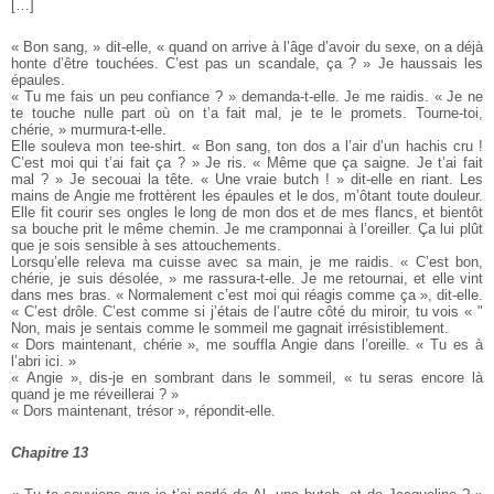
[…]
« Bon sang, » dit-elle, « quand on arrive à l’âge d’avoir du sexe, on a déjà
honte d’être touchées. C’est pas un scandale, ça ? » Je haussais les
épaules.
« Tu me fais un peu confiance ? » demanda-t-elle. Je me raidis. « Je ne
te touche nulle part où on t’a fait mal, je te le promets. Tourne-toi,
chérie, » murmura-t-elle.
Elle souleva mon tee-shirt. « Bon sang, ton dos a l’air d’un hachis cru !
C’est moi qui t’ai fait ça ? » Je ris. « Même que ça saigne. Je t’ai fait
mal ? » Je secouai la tête. « Une vraie butch ! » dit-elle en riant. Les
mains de Angie me frottèrent les épaules et le dos, m’ôtant toute douleur.
Elle fit courir ses ongles le long de mon dos et de mes flancs, et bientôt
sa bouche prit le même chemin. Je me cramponnai à l’oreiller. Ça lui plût
que je sois sensible à ses attouchements.
Lorsqu’elle releva ma cuisse avec sa main, je me raidis. « C’est bon,
chérie, je suis désolée, » me rassura-t-elle. Je me retournai, et elle vint
dans mes bras. « Normalement c’est moi qui réagis comme ça », dit-elle.
« C’est drôle. C’est comme si j’étais de l’autre côté du miroir, tu vois « "
Non, mais je sentais comme le sommeil me gagnait irrésistiblement.
« Dors maintenant, chérie », me souffla Angie dans l’oreille. « Tu es à
l’abri ici. »
« Angie », dis-je en sombrant dans le sommeil, « tu seras encore là
quand je me réveillerai ? »
« Dors maintenant, trésor », répondit-elle.
Chapitre 13