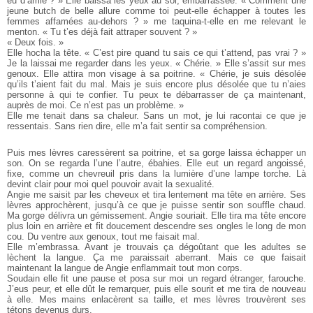
eu d’amie ? » Elle baissa les yeux au sol, embarrassée. « Comment une
jeune butch de belle allure comme toi peut-elle échapper à toutes les
femmes affamées au-dehors ? » me taquina-t-elle en me relevant le
menton. « Tu t’es déjà fait attraper souvent ? »
« Deux fois. »
Elle hocha la tête. « C’est pire quand tu sais ce qui t’attend, pas vrai ? »
Je la laissai me regarder dans les yeux. « Chérie. » Elle s’assit sur mes
genoux. Elle attira mon visage à sa poitrine. « Chérie, je suis désolée
qu’ils t’aient fait du mal. Mais je suis encore plus désolée que tu n’aies
personne à qui te confier. Tu peux te débarrasser de ça maintenant,
auprès de moi. Ce n’est pas un problème. »
Elle me tenait dans sa chaleur. Sans un mot, je lui racontai ce que je
ressentais. Sans rien dire, elle m’a fait sentir sa compréhension.
Puis mes lèvres caressèrent sa poitrine, et sa gorge laissa échapper un
son. On se regarda l’une l’autre, ébahies. Elle eut un regard angoissé,
fixe, comme un chevreuil pris dans la lumière d’une lampe torche. Là
devint clair pour moi quel pouvoir avait la sexualité.
Angie me saisit par les cheveux et tira lentement ma tête en arrière. Ses
lèvres approchèrent, jusqu’à ce que je puisse sentir son souffle chaud.
Ma gorge délivra un gémissement. Angie souriait. Elle tira ma tête encore
plus loin en arrière et fit doucement descendre ses ongles le long de mon
cou. Du ventre aux genoux, tout me faisait mal.
Elle m’embrassa. Avant je trouvais ça dégoûtant que les adultes se
lèchent la langue. Ça me paraissait aberrant. Mais ce que faisait
maintenant la langue de Angie enflammait tout mon corps.
Soudain elle fit une pause et posa sur moi un regard étranger, farouche.
J’eus peur, et elle dût le remarquer, puis elle sourit et me tira de nouveau
à elle. Mes mains enlacèrent sa taille, et mes lèvres trouvèrent ses
tétons devenus durs.