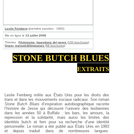
Leslie Feinberg
(première parution : 1993)
Mis en ligne le
13 juillet 2008
Thèmes :
Féminisme, (questions de) genre
(150 brochures)
Queer, transpédébigouines
(68 brochures)
STONE BUTCH BLUES
extraits
Leslie Feinberg milite aux États Unis pour les droits des
trans et dans les mouvements sociaux radicaux. Son roman
Stone Butch Blues
d’inspiration autobiographique raconte
l’histoire de Jesse qui découvre l’univers des lesbiennes
dans les années 50 à Buffalo : les bars, les amours, la
repression et la solidarité, mais aussi les limites des
identités butch et fem pour sa recherche d’une identité
personnelle. Le roman a été publié aux États Unis en 1993
et depuis traduit dans de nombreuses langues.