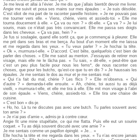
Je me levai et allai à l’évier. Je me dis que j’allais bientôt devoir me livrer.
Angie me suivit et posa ses mains sur mes épaules : « Je suis désolée.
C’est idiot de ma part de te raconter pareille histoire. » Je ne pouvais pas
me tourner vers elle. « Viens, chérie, viens et assieds-toi. » Elle me
tourna doucement à elle. « Ça va ou non ? » dit-elle. « Ça va ? » Je lui
souris, mais ce n’était pas très convaincant. Elle me passa ses doigts
dans les cheveux. « Ça va pas, hein ? »
Je fus si soulagée, quand elle sortit ça, que je commençai à pleurer. Elle
me prit dans ses bras et me berça. Au bout d’un moment elle me laissa
et me regarda dans les yeux. « Tu veux parler ? » Je hochai la tête.
« Ok », murmura-t-elle. « D’accord. C’est bête, quelquefois c’est bien de
parler des choses. » Elle me saisit au menton. J’essayais de retirer mon
visage, mais elle ne le lâcha pas. « Tu sais, » dit-elle, « peut-être que
c’est un peu plus facile pour nous les fems*, de nous raconter ces
choses, que pour les butchs, qu’est-ce que tu en dis ? » Je haussais les
épaules. Je me sentais le dos au mur et je me sentais mal.
« Qui t’a fait du mal, chérie ? Les flics ? » Elle m’observa. « Qui
d’autre ? » demanda-t-elle ensuite. « Ah, chérie, toi aussi tu as déjà
vieilli, » murmura-t-elle, et elle me tira à elle. Elle mit mon visage à l’abri
de son épaule. « Viens, chérie, assieds-toi. » Elle tira une chaise de
cuisine.
« C’est bon » dis-je.
« Ho, ho. Là tu ne discutes pas avec une butch. Tu parles souvent avec
ton amie ? »
« Je n’ai pas d’amie », admis-je à contre cœur.
Angie fit une mine stupéfaite, ce qui me flatta. Puis elle eut un sourire
coquet. « Tu as déjà souvent discuté avec une amie ? »
Je me sentais comme un papillon épinglé. « Je… »
Elle hocha la tête et me regarda dans les yeux. « Tu n’as encore jamais