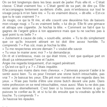
On se tint longtemps dans les bras avant de parler. Puis elle rit. « C’était
classe. C’était vraiment fou. » C’était gentil de sa part, de dire ça. Elle
m’accompagna lentement au-dehors d’elle, puis m’embrassa sur tout le
visage jusqu’à m’en faire rire. « Tu es vraiment douce, » dit-elle. « Est-ce
que tu le sais vraiment ? »
Je rougis, ce qui la fit rire, et elle couvrit une deuxième fois de baisers
mon visage rougi.
« Tu es vraiment belle, » lui dis-je. Elle fit une grimace
et attrapa une cigarette. Je hochai la tête. « Comment se fait-il que tu
gagnes de l’argent grâce à ton apparence mais que tu ne saches pas à
quel point tu es belle ? »
« Justement à cause de cela, » sourit-elle, amère. « Tu te dis simplement
que ce qu’ils trouvent attirant en toi doit être assez horrible. Tu
comprends ? » Pas sûr, mais je hochai la tête.
« Tu me respecteras encore demain ? » voulut-elle savoir.
« Tu veux te marier avec moi ? » lui demandai-je.
On rit et s’embrassa, mais ce qui était triste, c’est que quelque part on
disait ça sérieusement l’une et l’autre.
Angie me regarda longuement, d’un regard pénétrant.
« Qu’est-ce qu’il y a ? » J’étais inquiète.
Elle passa ses mains dans mes cheveux. « J’aimerais pouvoir t’aider à te
sentir aussi bien. Tu es pour l’instant une stone butch intouchable, pas
vrai ? » Je baissai les yeux. Elle prit mon menton et me regarda dans les
yeux. « N’aie pas honte d’être une stone butch devant une pute. Dans
notre profession on se rend intouchables, nous aussi. Mais tu ne dois pas
rester ainsi éternellement. C’est bien si tu trouves une femme à qui tu
puisses te confier au lit, et si tu lui dis ensuite que tu voudrais qu’elle te
touche. Tu comprends ? »
Je haussai les épaules.