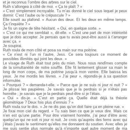
et je reconnus l’ombre des arbres sur le ciel.
Ruth s’allongea à côté de moi. « Ça te plaît ? »
« C’est simplement incroyable. Tu m’as donné le ciel sous lequel je peux
dormir. C’est l’aube ou le crépuscule ? »
Elle sourit au plafond. « Aucun des deux. Et les deux en même temps.
Ça t’inquiète ? »
Je fis un signe de tête hésitant. « Oui, en quelque sorte. »
« C’est ce qui me semblait », dit-elle. « C’est une part de mon intériorité
que je dois accepter. Je pensais que tu avais peut-être aussi à t’arranger
avec ça. »
Je soupirai.
Ruth roula de mon côté et posa sa main sur ma poitrine.
« Ce n’est ni l’un ni l’autre, Jess. Ce sera toujours ce moment de
possibles illimités qui joint les deux. »
Le visage de Ruth était tout près du mien. Nous nous rendîmes compte
de la simultanéité de notre souffle. Elle fit lentement glisser sa main le
long de mon corps, de ma poitrine jusqu’à mon ventre. Elle baissa les
yeux. Je me mordis les lèvres. « J’ai peur », répondis-je à sa question
informulée.
« Pourquoi ? » demanda-t-elle. « Parce que je ne suis ni jour ni nuit ? »
Je plissai les paupières. Je savais que je la perdrais si je n’étais pas
honnête ; je savais que je la perdrais peut-être si je l’étais.
« Oui » dis-je. « C’est en partie ça. Quelle était déjà ta théorie
géométrique ? Deux fois plus d’ennuis ? »
Ruth roula sur le dos. « Je ne dis pas qu’on doit faire ça en pleine rue. »
Je fixai mon ciel du regard. « Tu sais bien ce que je veux dire. Mais ce
n’en est qu’une partie. Pour être vraiment honnête, j’ai peur d’être avec
quelqu’un qui ne soit ni jour ni nuit. Je crois qu’auprès des fems avec qui
j’étais j’avais le sentiment qu’elles me donnaient du soutien. Avec elles je
me suis sentie plus normale qu’à n’importe quel autre moment de ma