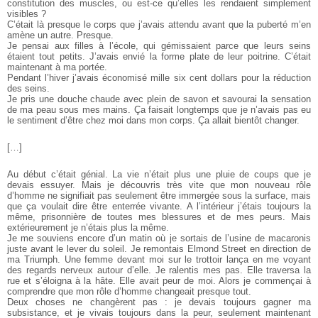
constitution des muscles, ou est-ce qu’elles les rendaient simplement
visibles ?
C’était là presque le corps que j’avais attendu avant que la puberté m’en
amène un autre. Presque.
Je pensai aux filles à l’école, qui gémissaient parce que leurs seins
étaient tout petits. J’avais envié la forme plate de leur poitrine. C’était
maintenant à ma portée.
Pendant l’hiver j’avais économisé mille six cent dollars pour la réduction
des seins.
Je pris une douche chaude avec plein de savon et savourai la sensation
de ma peau sous mes mains. Ça faisait longtemps que je n’avais pas eu
le sentiment d’être chez moi dans mon corps. Ça allait bientôt changer.
[…]
Au début c’était génial. La vie n’était plus une pluie de coups que je
devais essuyer. Mais je découvris très vite que mon nouveau rôle
d’homme ne signifiait pas seulement être immergée sous la surface, mais
que ça voulait dire être enterrée vivante. A l’intérieur j’étais toujours la
même, prisonnière de toutes mes blessures et de mes peurs. Mais
extérieurement je n’étais plus la même.
Je me souviens encore d’un matin où je sortais de l’usine de macaronis
juste avant le lever du soleil. Je remontais Elmond Street en direction de
ma Triumph. Une femme devant moi sur le trottoir lança en me voyant
des regards nerveux autour d’elle. Je ralentis mes pas. Elle traversa la
rue et s’éloigna à la hâte. Elle avait peur de moi. Alors je commençai à
comprendre que mon rôle d’homme changeait presque tout.
Deux choses ne changèrent pas : je devais toujours gagner ma
subsistance, et je vivais toujours dans la peur, seulement maintenant