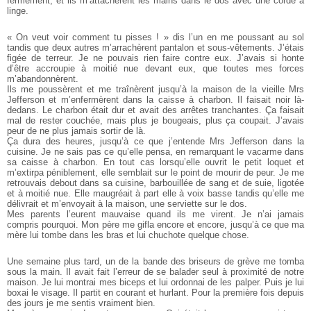
fermement, et ils m’attachèrent les mains dans le dos avec une corde à
linge.
« On veut voir comment tu pisses ! » dis l’un en me poussant au sol
tandis que deux autres m’arrachèrent pantalon et sous-vêtements. J’étais
figée de terreur. Je ne pouvais rien faire contre eux. J’avais si honte
d’être accroupie à moitié nue devant eux, que toutes mes forces
m’abandonnèrent.
Ils me poussèrent et me traînèrent jusqu’à la maison de la vieille Mrs
Jefferson et m’enfermèrent dans la caisse à charbon. Il faisait noir là-
dedans. Le charbon était dur et avait des arrêtes tranchantes. Ça faisait
mal de rester couchée, mais plus je bougeais, plus ça coupait. J’avais
peur de ne plus jamais sortir de là.
Ça dura des heures, jusqu’à ce que j’entende Mrs Jefferson dans la
cuisine. Je ne sais pas ce qu’elle pensa, en remarquant le vacarme dans
sa caisse à charbon. En tout cas lorsqu’elle ouvrit le petit loquet et
m’extirpa péniblement, elle semblait sur le point de mourir de peur. Je me
retrouvais debout dans sa cuisine, barbouillée de sang et de suie, ligotée
et à moitié nue. Elle maugréait à part elle à voix basse tandis qu’elle me
délivrait et m’envoyait à la maison, une serviette sur le dos.
Mes parents l’eurent mauvaise quand ils me virent. Je n’ai jamais
compris pourquoi. Mon père me gifla encore et encore, jusqu’à ce que ma
mère lui tombe dans les bras et lui chuchote quelque chose.
Une semaine plus tard, un de la bande des briseurs de grève me tomba
sous la main. Il avait fait l’erreur de se balader seul à proximité de notre
maison. Je lui montrai mes biceps et lui ordonnai de les palper. Puis je lui
boxai le visage. Il partit en courant et hurlant. Pour la première fois depuis
des jours je me sentis vraiment bien.