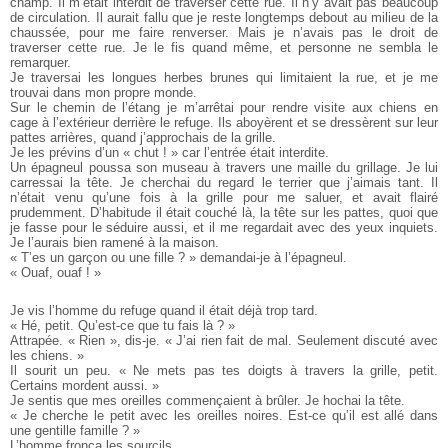
champ. Il m’était interdit de traverser cette rue. Il n’y avait pas beaucoup
de circulation. Il aurait fallu que je reste longtemps debout au milieu de la
chaussée, pour me faire renverser. Mais je n’avais pas le droit de
traverser cette rue. Je le fis quand même, et personne ne sembla le
remarquer.
Je traversai les longues herbes brunes qui limitaient la rue, et je me
trouvai dans mon propre monde.
Sur le chemin de l’étang je m’arrêtai pour rendre visite aux chiens en
cage à l’extérieur derrière le refuge. Ils aboyèrent et se dressèrent sur leur
pattes arrières, quand j’approchais de la grille.
Je les prévins d’un « chut ! » car l’entrée était interdite.
Un épagneul poussa son museau à travers une maille du grillage. Je lui
carressai la tête. Je cherchai du regard le terrier que j’aimais tant. Il
n’était venu qu’une fois à la grille pour me saluer, et avait flairé
prudemment. D’habitude il était couché là, la tête sur les pattes, quoi que
je fasse pour le séduire aussi, et il me regardait avec des yeux inquiets.
Je l’aurais bien ramené à la maison.
« T’es un garçon ou une fille ? » demandai-je à l’épagneul.
« Ouaf, ouaf ! »
Je vis l’homme du refuge quand il était déjà trop tard.
« Hé, petit. Qu’est-ce que tu fais là ? »
Attrapée. « Rien », dis-je. « J’ai rien fait de mal. Seulement discuté avec
les chiens. »
Il sourit un peu. « Ne mets pas tes doigts à travers la grille, petit.
Certains mordent aussi. »
Je sentis que mes oreilles commençaient à brûler. Je hochai la tête.
« Je cherche le petit avec les oreilles noires. Est-ce qu’il est allé dans
une gentille famille ? »
L’homme fronça les sourcils.