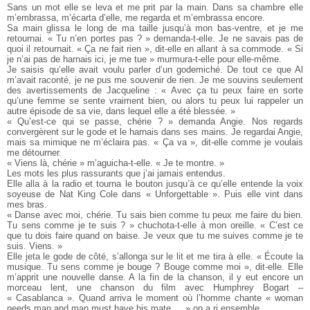
Sans un mot elle se leva et me prit par la main. Dans sa chambre elle
m’embrassa, m’écarta d’elle, me regarda et m’embrassa encore.
Sa main glissa le long de ma taille jusqu’à mon bas-ventre, et je me
retournai. « Tu n’en portes pas ? » demanda-t-elle. Je ne savais pas de
quoi il retournait. « Ça ne fait rien », dit-elle en allant à sa commode. « Si
je n’ai pas de harnais ici, je me tue » murmura-t-elle pour elle-même.
Je saisis qu’elle avait voulu parler d’un godemiché. De tout ce que Al
m’avait raconté, je ne pus me souvenir de rien. Je me souvins seulement
des avertissements de Jacqueline : « Avec ça tu peux faire en sorte
qu’une femme se sente vraiment bien, ou alors tu peux lui rappeler un
autre épisode de sa vie, dans lequel elle a été blessée. »
« Qu’est-ce qui se passe, chérie ? » demanda Angie. Nos regards
convergèrent sur le gode et le harnais dans ses mains. Je regardai Angie,
mais sa mimique ne m’éclaira pas. « Ça va », dit-elle comme je voulais
me détourner.
« Viens là, chérie » m’aguicha-t-elle. « Je te montre. »
Les mots les plus rassurants que j’ai jamais entendus.
Elle alla à la radio et tourna le bouton jusqu’à ce qu’elle entende la voix
soyeuse de Nat King Cole dans « Unforgettable ». Puis elle vint dans
mes bras.
« Danse avec moi, chérie. Tu sais bien comme tu peux me faire du bien.
Tu sens comme je te suis ? » chuchota-t-elle à mon oreille. « C’est ce
que tu dois faire quand on baise. Je veux que tu me suives comme je te
suis. Viens. »
Elle jeta le gode de côté, s’allonga sur le lit et me tira à elle. « Écoute la
musique. Tu sens comme je bouge ? Bouge comme moi », dit-elle. Elle
m’apprit une nouvelle danse. A la fin de la chanson, il y eut encore un
morceau lent, une chanson du film avec Humphrey Bogart –
« Casablanca ». Quand arriva le moment où l’homme chante « woman
needs man and man must have his mate…, » on a ri ensemble.