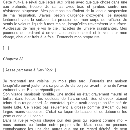
Cette nuit-là je rêvai que j’étais aux prises avec quelque chose dans une
eau profonde, trouble. Je ramais avec bras et jambes contre une
résistance sirupeuse. Mes poumons souffraient de la longue suspension
de ma respiration. J’avais besoin d’urgence d’oxygène. Je nageais
lentement vers la surface. La pression de mon corps se relâcha. Je
sentis le velours liquide à mes mains, lorsqu’elles traversèrent la surface.
Au-dessus de moi je vis le ciel, facettes de lumière scintillantes. Mes
poumons se tordirent à crever. Je sentis le soleil et le vent sur mon
visage, chaud et frais à la fois. J’entendis mon propre rire.
[…]
Chapitre 22
[
Jesse part vivre à New York.
]
Je rencontrai ma voisine un mois plus tard. J’ouvrais ma maison
lorsqu’elle ouvrit justement sa porte. Je dis bonjour avant même de l’avoir
vraiment vue. Elle ne répondit pas.
Son visage paraissait horrible. Une moitié en était gravement meurtri et
brillait dans toutes les couleurs de l’arc-en-ciel. Ses cheveux étaient
teints d’un rouge criard. Je constatai qu’elle avait conquis sa féminité de
haute lutte. Ce n’était pas seulement la grosse pomme d’Adam ou les
larges mains osseuses. C’était sa façon de baisser et de détourner les
yeux quand je lui parlais.
Dans la rue je voyais chaque jour des gens qui étaient comme moi –
nous aurions pu fonder notre propre ville. Mais nous ne prenions
connaissance les uns des autres que par un regard dérobé, de peur