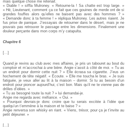
mais quelque chose me retenait.
« Diable ! » siffla Mulroney. « Retourne-la ! Sa chatte est trop large. »
« Hé, Lieutenant, comment ça ce fait que ces gouines de merde ont de si
grandes fouffes alors qu’elles ne baisent pas avec des hommes ? »
« Demande donc à ta femme ! » répliqua Mulroney. Les autres riaient.
Je
fus prise de panique. J’essayais de retourner dans le désert, mais je ne
pouvais pas retrouver le passage entre les dimensions. Finalement une
douleur perçante dans mon corps m’y catapulta.
Chapitre 6
[…]
Quand je revins au club avec mes affaires, je pris un tabouret au bout du
comptoir et m’accrochai à une bière. Angie s’assit à côté de moi. « Tu as
un endroit pour dormir cette nuit ? » Elle écrasa sa cigarette. J’eus un
hochement de tête négatif. « Écoute. » Elle me toucha le bras. « Je suis
fatiguée, je veux aller au lit à la maison – dormir. Si tu as besoin d’un
endroit pour pioncer aujourd’hui, c’est bon. Mais qu’il ne te vienne pas de
drôles d’idées. »
« Tu as besogné toute la nuit ? » lui demandai-je.
Angie me regarda avec méfiance. « Oui. »
« Pourquoi devrais-je donc croire que tu serais excitée à l’idée que
quelqu’un t’emmène à la maison et te baise ? »
Angie renversa son whisky en riant. « Viens, trésor, pour ça je t’invite au
petit déjeuner. »
[…]