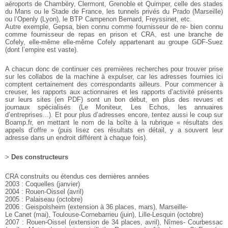
aéroports de Chambéry, Clermont, Grenoble et
Quimper, celle des stades
du Mans ou le Stade de France, les
tunnels privés du Prado (Marseille)
ou l’Openly (Lyon), le
BTP Campenon Bernard, Freyssinet, etc.
Autre exemple, Gepsa, bien connu comme fournisseur de re- bien connu
comme fournisseur de repas en prison et CRA, est une branche de
Cofely, elle-même elle-même Cofely
appartenant au groupe GDF-Suez
(dont l’empire est vaste).
A chacun donc de continuer ces premières recherches pour
trouver prise
sur les collabos de la machine à expulser, car les
adresses fournies ici
comptent certainement des correspondants
ailleurs. Pour commencer à
creuser, les rapports aux
actionnaires et les rapports d’activité présents
sur leurs sites
(en PDF) sont un bon début, en plus des revues et
journaux
spécialisés (Le Moniteur, Les Echos, les annuaires
d’entreprises...).
Et pour plus d’adresses encore, tentez aussi le coup sur
Boamp.fr, en mettant le nom de la boîte à la rubrique « résultats
des
appels d’offre » (puis lisez ces résultats en détail, y a souvent
leur
adresse dans un endroit différent à chaque fois).
>
Des constructeurs
CRA construits ou étendus ces dernières années
2003 : Coquelles (janvier)
2004 : Rouen-Oissel (avril)
2005 : Palaiseau (octobre)
2006 : Geispolsheim (extension à 36 places, mars), Marseille-
Le Canet (mai), Toulouse-Cornebarrieu (juin), Lille-Lesquin
(octobre)
2007 : Rouen-Oissel (extension de 34 places, avril), Nîmes-
Courbessac