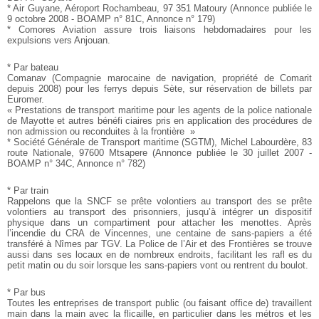
* Air Guyane, Aéroport Rochambeau, 97 351 Matoury
(Annonce publiée le
9 octobre 2008 - BOAMP n° 81C, Annonce
n° 179)
* Comores Aviation assure trois liaisons hebdomadaires
pour les
expulsions vers Anjouan.
* Par bateau
Comanav (Compagnie marocaine de navigation, propriété de
Comarit
depuis 2008) pour les ferrys depuis Sète, sur réservation
de billets par
Euromer.
« Prestations de transport maritime pour les agents de la police
nationale
de Mayotte et autres bénéfi ciaires pris en application
des procédures de
non admission ou reconduites à la frontière
»
* Société Générale de Transport maritime (SGTM), Michel
Labourdère, 83
route Nationale, 97600 Mtsapere (Annonce
publiée le 30 juillet 2007 -
BOAMP n° 34C, Annonce n° 782)
* Par train
Rappelons que la SNCF
se prête volontiers au transport des se prête
volontiers au transport des prisonniers, jusqu’à intégrer un dispositif
physique dans un
compartiment pour attacher les menottes. Après
l’incendie du
CRA de Vincennes, une centaine de sans-papiers a été
transféré
à Nîmes par TGV. La Police de l’Air et des Frontières se trouve
aussi dans ses locaux en de nombreux endroits, facilitant les
rafl es du
petit matin ou du soir lorsque les sans-papiers vont
ou rentrent du boulot.
* Par bus
Toutes les entreprises de transport public (ou faisant office de)
travaillent
main dans la main avec la flicaille, en particulier
dans les métros et les