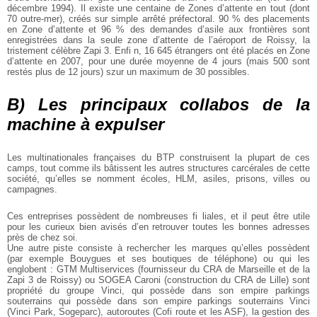
décembre 1994). Il existe
une centaine de Zones d’attente en tout (dont
70 outre-mer),
créés sur simple arrêté préfectoral. 90 % des placements
en
Zone d’attente et 96 % des demandes d’asile aux frontières
sont
enregistrées dans la seule zone d’attente de l’aéroport de
Roissy, la
tristement célèbre Zapi 3.
Enfi n, 16 645 étrangers ont été placés en Zone
d’attente en
2007, pour une durée moyenne de 4 jours (mais 500 sont
restés
plus de 12 jours) szur un maximum de 30 possibles.
B) Les principaux collabos de la
machine à expulser
Les multinationales françaises du BTP construisent la plupart
de ces
camps, tout comme ils bâtissent les autres structures
carcérales de cette
société, qu’elles se nomment écoles, HLM,
asiles, prisons, villes ou
campagnes.
Ces entreprises possèdent de nombreuses fi liales, et il peut être
utile
pour les curieux bien avisés d’en retrouver toutes les bonnes
adresses
près de chez soi.
Une autre piste consiste à rechercher les marques qu’elles possèdent
(par exemple Bouygues et ses boutiques de téléphone)
ou qui les
englobent : GTM Multiservices (fournisseur du
CRA de Marseille et de la
Zapi 3 de Roissy) ou SOGEA Caroni
(construction du CRA de Lille) sont
propriété du groupe
Vinci, qui possède dans son empire parkings
souterrains qui possède dans son empire parkings souterrains Vinci
(Vinci Park, Sogeparc), autoroutes (Cofi route et les ASF), la
gestion des