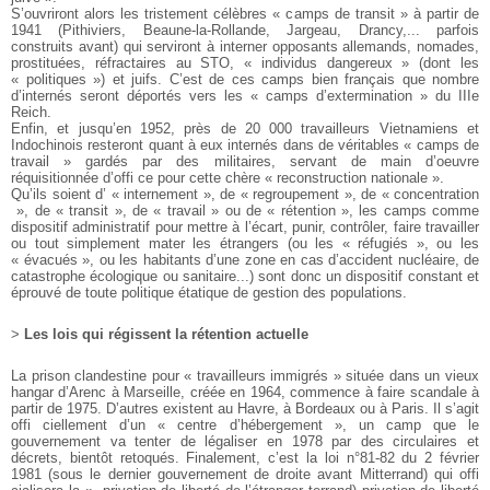
S’ouvriront alors les tristement célèbres « camps de transit »
à partir de
1941 (Pithiviers, Beaune-la-Rollande, Jargeau,
Drancy,... parfois
construits avant) qui serviront à interner
opposants allemands, nomades,
prostituées, réfractaires au
STO, « individus dangereux » (dont les
« politiques ») et juifs.
C’est de ces camps bien français que nombre
d’internés
seront déportés vers les « camps d’extermination » du IIIe
Reich.
Enfin, et jusqu’en 1952, près de 20 000 travailleurs Vietnamiens
et
Indochinois resteront quant à eux internés dans
de véritables « camps de
travail » gardés par des militaires,
servant de main d’oeuvre
réquisitionnée d’offi ce pour cette
chère « reconstruction nationale ».
Qu’ils soient d’ « internement », de « regroupement », de « concentration
», de « transit », de « travail » ou de « rétention », les
camps comme
dispositif administratif pour mettre à l’écart,
punir, contrôler, faire travailler
ou tout simplement mater les
étrangers (ou les « réfugiés », ou les
« évacués », ou les habitants
d’une zone en cas d’accident nucléaire, de
catastrophe
écologique ou sanitaire...) sont donc un dispositif constant et
éprouvé de toute politique étatique de gestion des populations.
>
Les lois qui régissent la rétention actuelle
La prison clandestine pour « travailleurs immigrés » située
dans un vieux
hangar d’Arenc à Marseille, créée en 1964,
commence à faire scandale à
partir de 1975. D’autres existent
au Havre, à Bordeaux ou à Paris. Il s’agit
offi ciellement
d’un « centre d’hébergement », un camp que le
gouvernement
va tenter de légaliser en 1978 par des circulaires et
décrets,
bientôt retoqués. Finalement, c’est la loi n°81-82 du 2 février
1981 (sous le dernier gouvernement de droite avant Mitterrand)
qui offi