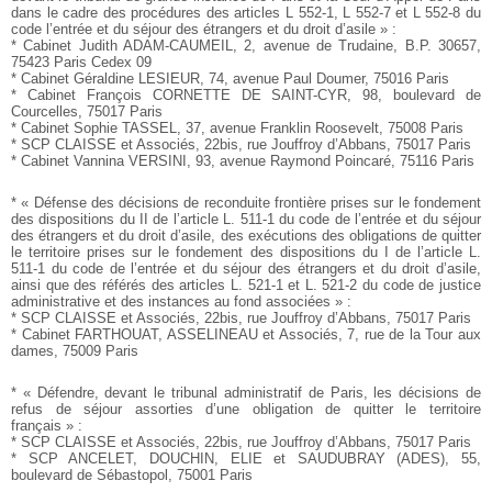
dans le cadre des procédures des articles
L 552-1, L 552-7 et L 552-8 du
code l’entrée et du séjour
des étrangers et du droit d’asile » :
* Cabinet Judith ADAM-CAUMEIL, 2, avenue de Trudaine,
B.P. 30657,
75423 Paris Cedex 09
* Cabinet Géraldine LESIEUR, 74, avenue Paul Doumer,
75016 Paris
* Cabinet François CORNETTE DE SAINT-CYR, 98, boulevard
de
Courcelles, 75017 Paris
* Cabinet Sophie TASSEL, 37, avenue Franklin Roosevelt,
75008 Paris
* SCP CLAISSE et Associés, 22bis, rue Jouffroy d’Abbans,
75017 Paris
* Cabinet Vannina VERSINI, 93, avenue Raymond Poincaré,
75116 Paris
* « Défense des décisions de reconduite frontière prises sur
le fondement
des dispositions du II de l’article L. 511-1 du
code de l’entrée et du séjour
des étrangers et du droit d’asile,
des exécutions des obligations de quitter
le territoire prises
sur le fondement des dispositions du I de l’article L.
511-1 du
code de l’entrée et du séjour des étrangers et du droit d’asile,
ainsi que des référés des articles L. 521-1 et L. 521-2 du code
de justice
administrative et des instances au fond associées » :
* SCP CLAISSE et Associés, 22bis, rue Jouffroy d’Abbans,
75017 Paris
* Cabinet FARTHOUAT, ASSELINEAU et Associés, 7, rue
de la Tour aux
dames, 75009 Paris
* « Défendre, devant le tribunal administratif de Paris, les décisions
de
refus de séjour assorties d’une obligation de quitter
le territoire
français » :
* SCP CLAISSE et Associés, 22bis, rue Jouffroy d’Abbans,
75017 Paris
* SCP ANCELET, DOUCHIN, ELIE et SAUDUBRAY
(ADES), 55,
boulevard de Sébastopol, 75001 Paris