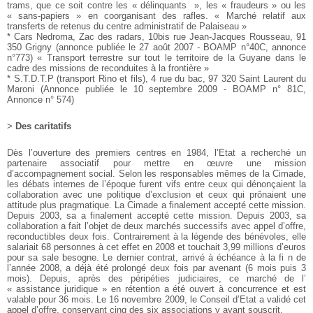
trams, que ce soit contre les « délinquants
», les « fraudeurs » ou les
« sans-papiers » en coorganisant
des rafles.
« Marché relatif aux
transferts de retenus du centre administratif
de Palaiseau »
* Cars Nedroma, Zac des radars, 10bis rue Jean-Jacques
Rousseau, 91
350 Grigny (annonce publiée le 27 août 2007 -
BOAMP n°40C, annonce
n°773)
« Transport terrestre sur tout le territoire de la Guyane dans le
cadre des missions de reconduites à la frontière »
* S.T.D.T.P (transport Rino et fils), 4 rue du bac, 97 320 Saint
Laurent du
Maroni (Annonce publiée le 10 septembre 2009 -
BOAMP n° 81C,
Annonce n° 574)
>
Des caritatifs
Dès l’ouverture des premiers centres en 1984, l’Etat a recherché
un
partenaire associatif pour mettre en œuvre une mission
d’accompagnement social. Selon les responsables mêmes de la
Cimade,
les débats internes de l’époque furent vifs entre ceux
qui dénonçaient la
collaboration avec une politique d’exclusion
et ceux qui prônaient une
attitude plus pragmatique. La
Cimade
a finalement accepté cette mission.
Depuis 2003, sa a finalement accepté cette mission. Depuis 2003, sa
collaboration a fait l’objet de deux marchés successifs avec
appel d’offre,
reconductibles deux fois. Contrairement à la
légende des bénévoles, elle
salariait 68 personnes à cet effet en
2008 et touchait 3,99 millions d’euros
pour sa sale besogne. Le
dernier contrat, arrivé à échéance à la fi n de
l’année 2008, a
déjà été prolongé deux fois par avenant (6 mois puis 3
mois).
Depuis, après des péripéties judiciaires, ce marché de l’
« assistance
juridique » en rétention a été ouvert à concurrence et est
valable pour 36 mois. Le 16 novembre 2009, le Conseil d’Etat
a validé cet
appel d’offre, conservant cinq des six associations
y ayant souscrit.