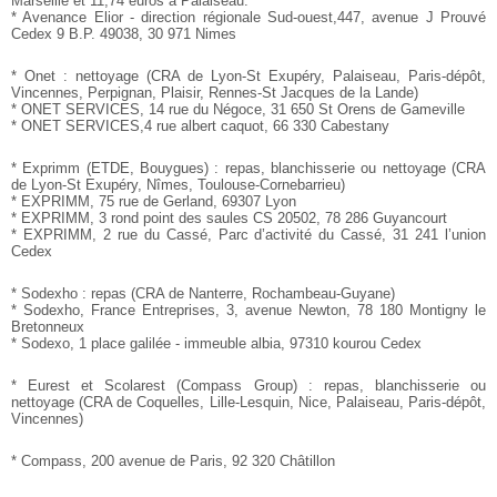
Marseille et 11,74 euros à
Palaiseau.
* Avenance Elior - direction régionale Sud-ouest,447, avenue
J Prouvé
Cedex 9 B.P. 49038, 30 971 Nimes
* Onet : nettoyage (CRA de Lyon-St Exupéry, Palaiseau,
Paris-dépôt,
Vincennes, Perpignan, Plaisir, Rennes-St Jacques
de la Lande)
* ONET SERVICES, 14 rue du Négoce, 31 650 St Orens de
Gameville
* ONET SERVICES,4 rue albert caquot, 66 330 Cabestany
* Exprimm (ETDE, Bouygues) : repas, blanchisserie ou
nettoyage (CRA
de Lyon-St Exupéry, Nîmes, Toulouse-Cornebarrieu)
* EXPRIMM, 75 rue de Gerland, 69307 Lyon
* EXPRIMM, 3 rond point des saules CS 20502, 78 286
Guyancourt
* EXPRIMM, 2 rue du Cassé, Parc d’activité du Cassé, 31
241 l’union
Cedex
* Sodexho : repas (CRA de Nanterre, Rochambeau-Guyane)
* Sodexho, France Entreprises, 3, avenue Newton, 78 180
Montigny le
Bretonneux
* Sodexo, 1 place galilée - immeuble albia, 97310 kourou
Cedex
* Eurest et Scolarest (Compass Group) : repas, blanchisserie
ou
nettoyage (CRA de Coquelles, Lille-Lesquin, Nice, Palaiseau,
Paris-dépôt,
Vincennes)
* Compass, 200 avenue de Paris, 92 320 Châtillon