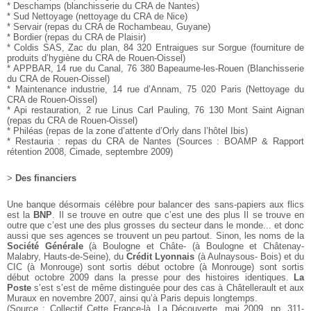
* Deschamps (blanchisserie du CRA de Nantes)
* Sud Nettoyage (nettoyage du CRA de Nice)
* Servair (repas du CRA de Rochambeau, Guyane)
* Bordier (repas du CRA de Plaisir)
* Coldis SAS, Zac du plan, 84 320 Entraigues sur Sorgue
(fourniture de
produits d’hygiène du CRA de Rouen-Oissel)
* APPBAR, 14 rue du Canal, 76 380 Bapeaume-les-Rouen
(Blanchisserie
du CRA de Rouen-Oissel)
* Maintenance industrie, 14 rue d’Annam, 75 020 Paris (Nettoyage
du
CRA de Rouen-Oissel)
* Api restauration, 2 rue Linus Carl Pauling, 76 130 Mont
Saint Aignan
(repas du CRA de Rouen-Oissel)
* Philéas (repas de la zone d’attente d’Orly dans l’hôtel
Ibis)
* Restauria : repas du CRA de Nantes
(Sources : BOAMP & Rapport
rétention 2008, Cimade, septembre
2009)
>
Des financiers
Une banque désormais célèbre pour balancer des sans-papiers
aux flics
est la
BNP
. Il se trouve en outre que c’est une des plus Il se trouve en
outre que c’est une des plus
grosses du secteur dans le monde... et donc
aussi que ses agences
se trouvent un peu partout.
Sinon, les noms de la
Société Générale
(à Boulogne et Châte- (à Boulogne et Châtenay-
Malabry, Hauts-de-Seine), du
Crédit Lyonnais
(à Aulnaysous-
Bois) et du
CIC
(à Monrouge) sont sortis début octobre (à Monrouge) sont sortis
début octobre 2009 dans la presse pour des histoires identiques.
La
Poste
s’est s’est de même distinguée pour des cas à Châtellerault et aux
Muraux
en novembre 2007, ainsi qu’à Paris depuis longtemps.
(Source : Collectif Cette France-là, La Découverte, mai 2009, pp.
311-