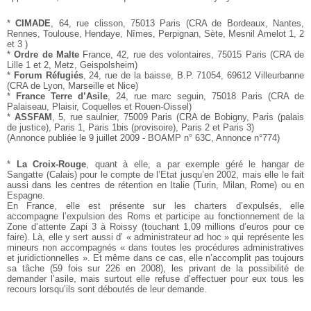
*
CIMADE
, 64, rue clisson, 75013 Paris (CRA de Bordeaux,
Nantes,
Rennes, Toulouse, Hendaye, Nîmes, Perpignan, Sète,
Mesnil Amelot 1, 2
et 3 )
*
Ordre de Malte
France, 42, rue des volontaires, 75015 Paris
(CRA de
Lille 1 et 2, Metz, Geispolsheim)
*
Forum Réfugiés
, 24, rue de la baisse, B.P. 71054, 69612 Villeurbanne
(CRA de Lyon, Marseille et Nice)
*
France Terre d’Asile
, 24, rue marc seguin, 75018 Paris
(CRA de
Palaiseau, Plaisir, Coquelles et Rouen-Oissel)
*
ASSFAM
, 5, rue saulnier, 75009 Paris (CRA de Bobigny,
Paris (palais
de justice), Paris 1, Paris 1bis (provisoire), Paris
2 et Paris 3)
(Annonce publiée le 9 juillet 2009 - BOAMP n° 63C, Annonce
n°774)
*
La Croix-Rouge
, quant à elle, a par exemple géré le hangar
de
Sangatte (Calais) pour le compte de l’Etat jusqu’en 2002,
mais elle le fait
aussi dans les centres de rétention en Italie
(Turin, Milan, Rome) ou en
Espagne.
En France, elle est présente sur les charters d’expulsés, elle
accompagne l’expulsion des Roms et participe au fonctionnement
de la
Zone d’attente Zapi 3 à Roissy (touchant
1,09 millions d’euros pour ce
faire). Là, elle y sert aussi d’
« administrateur ad hoc » qui représente les
mineurs non
accompagnés « dans toutes les procédures administratives
et
juridictionnelles ». Et même dans ce cas, elle n’accomplit pas
toujours
sa tâche (59 fois sur 226 en 2008), les privant de la
possibilité de
demander l’asile, mais surtout elle refuse d’effectuer
pour eux tous les
recours lorsqu’ils sont déboutés de
leur demande.