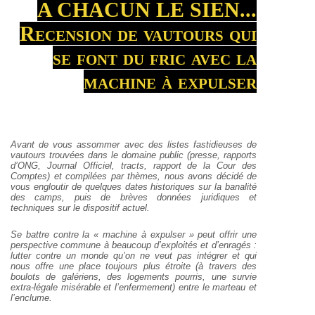
A CHACUN LE SIEN...
Recension de vautours qui
se font du fric avec la
machine à expulser
Avant de vous assommer avec des listes fastidieuses de
vautours trouvées dans le domaine public (presse, rapports
d’ONG, Journal Officiel, tracts, rapport de la Cour des
Comptes) et compilées par thèmes, nous avons décidé de
vous engloutir de quelques dates historiques sur la banalité
des camps, puis de brèves données juridiques et
techniques sur le dispositif actuel.
Se battre contre la « machine à expulser » peut offrir une
perspective commune à beaucoup d’exploités et d’enragés :
lutter contre un monde qu’on ne veut pas intégrer et qui
nous offre une place toujours plus étroite (à travers des
boulots de galériens, des logements pourris, une survie
extra-légale misérable et l’enfermement) entre le marteau et
l’enclume.