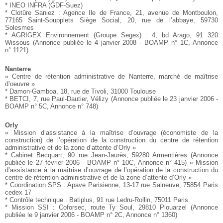
* INEO INFRA (GDF-Suez)
* Clotûre Saniez : Agence Ile de France, 21, avenue de
Montboulon,
77165 Saint-Soupplets
Siège Social, 20, rue de l’abbaye, 59730
Solesmes
* AGRIGEX Environnement (Groupe Segex) : 4, bd Arago,
91 320
Wissous
(Annonce publiée le 4 janvier 2008 - BOAMP n° 1C, Annonce
n° 1121)
Nanterre
« Centre de rétention administrative de Nanterre, marché de
maîtrise
d’oeuvre »
* Damon-Gamboa, 18, rue de Tivoli, 31000 Toulouse
* BETCI, 7, rue Paul-Dautier, Vélizy
(Annonce publiée le 23 janvier 2006 -
BOAMP n° 5C, Annonce
n° 748)
Orly
« Mission d’assistance à la maîtrise d’ouvrage (économiste de
la
construction) de l’opération de la construction du centre de
rétention
administrative et de la zone d’attente d’Orly »
* Cabinet Becquart, 90 rue Jean-Jaurès, 59280 Armentières
(Annonce
publiée le 27 février 2006 - BOAMP n° 10C, Annonce
n° 415)
« Mission
d’assistance à la maîtrise d’ouvrage de l’opération de
la construction du
centre de rétention administrative et de la
zone d’attente d’Orly »
* Coordination SPS : Apave Parisienne, 13-17 rue Salneuve,
75854 Paris
cedex 17
* Contrôle technique : Batiplus, 91 rue Ledru-Rollin, 75011
Paris
* Mission SSI : Coforsec, route Ty Soul, 29810 Plouarzel
(Annonce
publiée le 9 janvier 2006 - BOAMP n° 2C, Annonce
n° 1360)