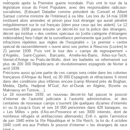
métropole après la Première
guerre mondiale. Puis vint le tour de la
législature issue du
Front Populaire, avec des responsables radicaux-
socialistes,
(Edouard Daladier comme président du Conseil et Albert
Sarraut comme ministre de l’Intérieur) à sa tête. Les lois
du 14 mai 1938
instituent alors amendes et prison pour tout
étranger qui aurait pénétré
irrégulièrement sur le sol français
(idem pour ceux qui les aident). Le 12
novembre 1938 passe
ensuite un décret-loi sur la police des étrangers,
décret qui
institue « des centres spéciaux où [cette catégorie d’étrangers
indésirables] fera l’objet de la surveillance permanente que
justifi ent leurs
infractions répétées aux règles de l’hospitalité ».
Le premier « centre
spécial de rassemblement » ouvre ainsi
ses portes à Rieucros (Lozère) le
21 janvier 1939. Puis vint le
tour des « camps de regroupement »
d’Argelès, Saint-Cyprien,
Barcarès, Amélie-les-Bains, Arles-sur-Tech,
Vernet-d’Ariège
ou Prats-de-Mollo, dont les barbelés se refermeront sur
plus
de 200 000 Républicains et révolutionnaires espagnols de
février à
avril 1939.
Précisons aussi qu’une partie de ces camps sera créée dans
les colonies
françaises d’Afrique du Nord, où 30 000 Espagnols
et réfractaires fi niront
dans des conditions plus infâmes
encore (camp Morand près de Boghari,
Médéa, Djelfa, Hadjerat
M’Guil, Ain el-Ourak en Algérie, Bizerte ou
Maknassy
en Tunisie,...).
Le 18 novembre 1939, un nouveau décret-loi fait passer le
pouvoir
d’interner de l’autorité judiciaire à l’autorité administrative,
et des
centaines de nouveaux camps s’ouvrent
(de quelques dizaines d’internés
ici ou là jusqu’à Gurs et ses
18 000 personnes dans 428 baraques, ou
« Les Milles » près
d’Aix-en-Provence et ses 3000 internés, dont de
nombreux
réfugiés et antifascistes allemands). Enfi n, après l’armistice
de juin 1940 entre la IIIe République et le IIIe Reich, la loi
du 4 octobre
1940 confi era aux Préfets le pouvoir d’interner
« les étrangers de race
juive ».