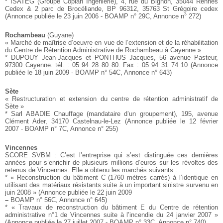
* ISATEG (Groupe Coplan Ingenierie), 4, rue du Bignon,
35044 Rennes
Cedex & 2 parc de Brocéliande, BP 96312,
35763 St Grégoire cedex
(Annonce publiée le 23 juin 2006 - BOAMP n° 29C, Annonce
n° 272)
Rochambeau
(Guyane)
« Marché de maîtrise d’oeuvre en vue de l’extension et de la
réhabilitation
du Centre de Rétention Administrative de Rochambeau
à Cayenne »
* DUPOUY Jean-Jacques et PONTHUS Jacques, 56 avenue
Pasteur,
97300 Cayenne. tél. : 05 94 28 80 80. Fax : 05 94
31 74 10
(Annonce
publiée le 18 juin 2009 - BOAMP n° 54C, Annonce
n° 643)
Sète
« Restructuration et extension du centre de rétention administratif
de
Sète »
* Sarl ABADIE Chauffage (mandataire d’un groupement),
195, avenue
Clément Ader, 34170 Castelnau-le-Lez
(Annonce publiée le 12 février
2007 - BOAMP n° 7C, Annonce
n° 255)
Vincennes
SCORE SVBM : C’est l’entreprise qui s’est distinguée ces
dernières
années pour s’enrichir de plusieurs millions d’euros
sur les révoltes des
retenus de Vincennes. Elle a obtenu les
marchés suivants :
* « Reconstruction du bâtiment C (1760 mètres carrés) à l’identique
en
utilisant des matériaux résistants suite à un important
sinistre survenu en
juin 2008 » (Annonce publiée le 22 juin 2009
–
BOAMP n° 56C, Annonce n° 645)
* « Travaux de reconstruction du bâtiment E du Centre de rétention
administrative n°1 de Vincennes suite à l’incendie du 24
janvier 2007 »
(Annonce publiée le 27 juillet 2007 - BOAMP n°
33C, Annonce n° 740)