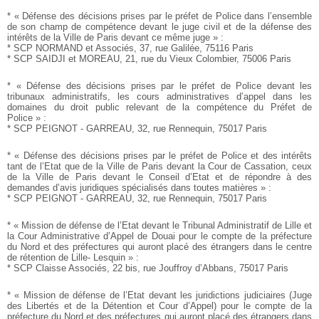
* « Défense des décisions prises par le préfet de Police dans
l’ensemble
de son champ de compétence devant le juge civil et
de la défense des
intérêts de la Ville de Paris devant ce même
juge » :
* SCP NORMAND et Associés, 37, rue Galilée, 75116 Paris
* SCP SAIDJI et MOREAU, 21, rue du Vieux Colombier,
75006 Paris
* « Défense des décisions prises par le préfet de Police devant
les
tribunaux administratifs, les cours administratives d’appel
dans les
domaines du droit public relevant de la compétence
du Préfet de
Police » :
* SCP PEIGNOT - GARREAU, 32, rue Rennequin, 75017
Paris
* « Défense des décisions prises par le préfet de Police et des
intérêts
tant de l’Etat que de la Ville de Paris devant la Cour de
Cassation, ceux
de la Ville de Paris devant le Conseil d’Etat et
de répondre à des
demandes d’avis juridiques spécialisés dans
toutes matières » :
* SCP PEIGNOT - GARREAU, 32, rue Rennequin, 75017
Paris
* « Mission de défense de l’Etat devant le Tribunal Administratif
de Lille et
la Cour Administrative d’Appel de Douai
pour le compte de la préfecture
du Nord et des préfectures qui
auront placé des étrangers dans le centre
de rétention de Lille-
Lesquin » :
* SCP Claisse Associés, 22 bis, rue Jouffroy d’Abbans, 75017
Paris
* « Mission de défense de l’Etat devant les juridictions judiciaires
(Juge
des Libertés et de la Détention et Cour d’Appel)
pour le compte de la
préfecture du Nord et des préfectures qui
auront placé des étrangers dans