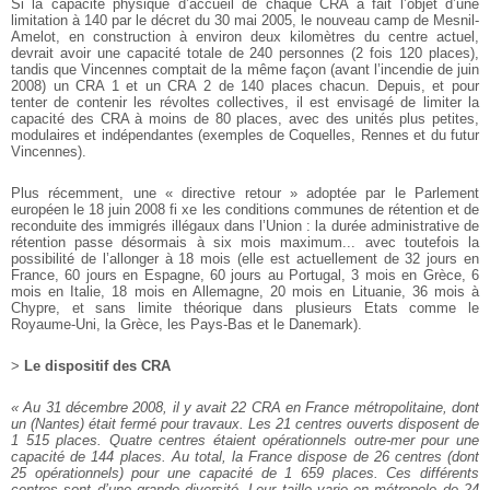
Si la capacité physique d’accueil de chaque CRA a fait l’objet
d’une
limitation à 140 par le décret du 30 mai 2005, le nouveau
camp de Mesnil-
Amelot, en construction à environ deux
kilomètres du centre actuel,
devrait avoir une capacité totale
de 240 personnes (2 fois 120 places),
tandis que Vincennes
comptait de la même façon (avant l’incendie de juin
2008) un
CRA 1 et un CRA 2 de 140 places chacun. Depuis, et pour
tenter de contenir les révoltes collectives, il est envisagé de
limiter la
capacité des CRA à moins de 80 places, avec des
unités plus petites,
modulaires et indépendantes (exemples
de Coquelles, Rennes et du futur
Vincennes).
Plus récemment, une « directive retour » adoptée par le
Parlement
européen le 18 juin 2008 fi xe les conditions communes
de rétention et de
reconduite des immigrés illégaux
dans l’Union : la durée administrative de
rétention passe
désormais à six mois maximum... avec toutefois la
possibilité
de l’allonger à 18 mois (elle est actuellement de 32 jours en
France, 60 jours en Espagne, 60 jours au Portugal, 3 mois en
Grèce, 6
mois en Italie, 18 mois en Allemagne, 20 mois en
Lituanie, 36 mois à
Chypre, et sans limite théorique dans plusieurs
Etats comme le
Royaume-Uni, la Grèce, les Pays-Bas
et le Danemark).
>
Le dispositif des CRA
« Au 31 décembre 2008, il y avait 22 CRA en France métropolitaine,
dont
un (Nantes) était fermé pour travaux. Les 21 centres
ouverts disposent de
1 515 places. Quatre centres étaient
opérationnels outre-mer pour une
capacité de 144 places. Au
total, la France dispose de 26 centres (dont
25 opérationnels)
pour une capacité de 1 659 places. Ces différents
centres sont
d’une grande diversité. Leur taille varie en métropole de 24