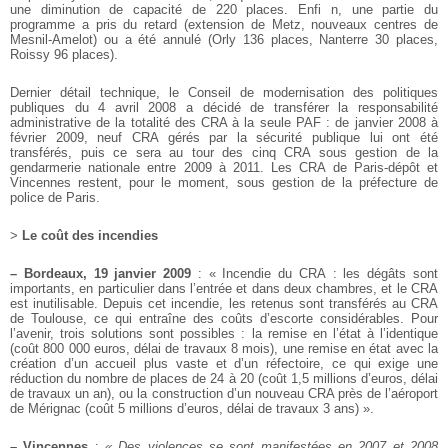
une diminution de capacité de
220 places. Enfi n, une partie du
programme a pris du retard
(extension de Metz, nouveaux centres de
Mesnil-Amelot) ou
a été annulé (Orly 136 places, Nanterre 30 places,
Roissy 96
places).
Dernier détail technique, le Conseil de modernisation des
politiques
publiques du 4 avril 2008 a décidé de transférer
la responsabilité
administrative de la totalité des CRA à la
seule PAF : de janvier 2008 à
février 2009, neuf CRA gérés
par la sécurité publique lui ont été
transférés, puis ce sera au
tour des cinq CRA sous gestion de la
gendarmerie nationale
entre 2009 à 2011. Les CRA de Paris-dépôt et
Vincennes restent,
pour le moment, sous gestion de la préfecture de
police
de Paris.
>
Le coût des incendies
–
Bordeaux, 19 janvier 2009
: « Incendie du CRA : les dégâts
sont
importants, en particulier dans l’entrée et dans deux
chambres, et le CRA
est inutilisable. Depuis cet incendie, les
retenus sont transférés au CRA
de Toulouse, ce qui entraîne
des coûts d’escorte considérables.
Pour
l’avenir, trois solutions sont possibles : la remise en l’état
à l’identique
(coût 800 000 euros, délai de travaux 8 mois), une
remise en état avec la
création d’un accueil plus vaste et d’un
réfectoire, ce qui exige une
réduction du nombre de places de
24 à 20 (coût 1,5 millions d’euros, délai
de travaux un an), ou
la construction d’un nouveau CRA près de l’aéroport
de Mérignac
(coût 5 millions d’euros, délai de travaux 3 ans) ».
–
Vincennes
:
« Des violences se sont manifestées en 2007 et 2008