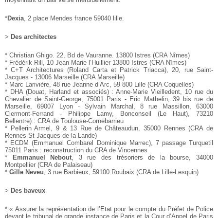
*
Dexia
, 2 place Mendes france 59040 lille.
>
Des architectes
* Christian Ghigo. 22, Bd de Vauranne. 13800 Istres (CRA
Nîmes)
* Frédérik Rill, 10 Jean-Marie l’Huillier 13800 Istres (CRA
Nîmes)
* C+T Architectures (Roland Carta et Patrick Triacca), 20,
rue Saint-
Jacques - 13006 Marseille (CRA Marseille)
* Marc Larivière, 48 rue Jeanne d’Arc, 59 800 Lille (CRA
Coquelles)
* DHA (Douat, Harland et associés) : Anne-Marie Vieilledent,
10 rue du
Chevalier de Saint-George, 75001 Paris - Eric
Mathelin, 39 bis rue de
Marseille, 69007 Lyon - Sylvain Marchal,
8 rue Massillon, 63000
Clermont-Ferrand - Philippe
Lamy, Bonconseil (Le Haut), 73210
Bellentre) : CRA de
Toulouse-Cornebarrieu
* Pellerin Armel, 9 & 13 Rue de Châteaudun, 35000 Rennes
(CRA de
Rennes-St Jacques de la Lande)
* ECDM (Emmanuel Combarel Dominique Marrec), 7
passage Turquetil
75011 Paris : reconstruction du CRA de
Vincennes
*
Emmanuel Nebout
, 3 rue des trésoriers de la bourse, 34000
Montpellier (CRA de Palaiseau)
*
Gille Neveu
, 3 rue Barbieux, 59100 Roubaix (CRA de
Lille-Lesquin)
>
Des baveux
* « Assurer la représentation de l’Etat pour le compte du Préfet
de Police
devant le tribunal de grande instance de Paris et la
Cour d’Appel de Paris