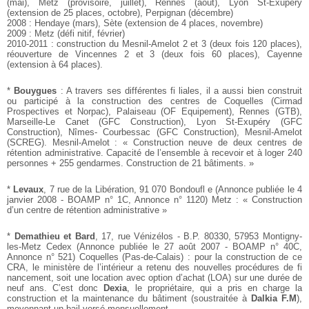
(mai), Metz (provisoire, juillet), Rennes (août),
Lyon St-Exupéry
(extension de 25 places, octobre), Perpignan
(décembre)
2008 : Hendaye (mars), Sète (extension de 4 places, novembre)
2009 : Metz (défi nitif, février)
2010-2011 : construction du Mesnil-Amelot 2 et 3 (deux fois
120 places),
réouverture de Vincennes 2 et 3 (deux fois 60
places), Cayenne
(extension à 64 places).
*
Bouygues
: A travers ses différentes fi liales, il a aussi
bien construit
ou participé à la construction des centres de
Coquelles (Cirmad
Prospectives et Norpac), Palaiseau (OF
Equipement), Rennes (GTB),
Marseille-Le Canet (GFC
Construction), Lyon St-Exupéry (GFC
Construction), Nîmes-
Courbessac (GFC Construction), Mesnil-Amelot
(SCREG).
Mesnil-Amelot : « Construction neuve de deux centres de
rétention administrative. Capacité de l’ensemble à recevoir et
à loger 240
personnes + 255 gendarmes. Construction de 21
bâtiments. »
*
Levaux
, 7 rue de la Libération, 91 070 Bondoufl e
(Annonce publiée le 4
janvier 2008 - BOAMP n° 1C, Annonce
n° 1120)
Metz : « Construction
d’un centre de rétention administrative »
*
Demathieu et Bard
, 17, rue Vénizélos - B.P. 80330, 57953
Montigny-
les-Metz Cedex
(Annonce publiée le 27 août 2007 - BOAMP n° 40C,
Annonce
n° 521)
Coquelles (Pas-de-Calais) : pour la construction de ce
CRA,
le ministère de l’intérieur a retenu des nouvelles procédures
de fi
nancement, soit une location avec option d’achat (LOA)
sur une durée de
neuf ans. C’est donc
Dexia
, le propriétaire,
qui a pris en charge la
construction et la maintenance du bâtiment
(soustraitée à
Dalkia F.M
),
moyennant un bail versé
mensuellement.