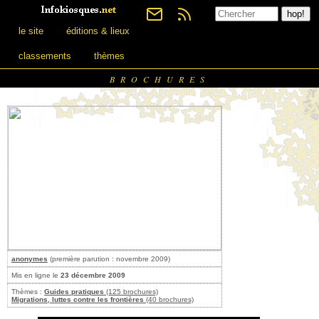
le site
éditions & lieux
classements
thèmes
BROCHURES
anonymes
(première parution : novembre 2009)
Mis en ligne le
23 décembre 2009
Thèmes :
Guides pratiques
(125 brochures)
Migrations, luttes contre les frontières
(40 brochures)