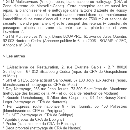
* GTM Multiservices (Vinci) : repas, blanchisserie ou nettoyage
(CRA et
Zone d’attente de Marseille-Canet). Cette
entreprise assure aussi les
repas, la blanchisserie et le nettoyage
dans la zone d’attente de Roissy
(Zapi 3), mais aussi la
maintenance immobilière (« maintenance
immobilière d’une
zone d’accueil sur un terrain de 7500 m2 et service de
sécurité
incendie permanent ») et le transport des retenus (« transfert
de
passagers placés en zone d’attente sur la plate-forme et vers
l’extérieur »)
* GTM Multiservices (Vinci), Bruno LOUAPRE, 61 avenue
Jules Quentin,
92 003 Nanterre Cedex
(Annonce publiée le 6 juin 2006 - BOAMP n° 25C,
Annonce n°
548)
>
Les autres
* L’Alsacienne de Restauration, 2, rue Evariste Galois - B.P.
80010
Schiltigheim, 67 012 Strasbourg Cedex (repas du CRA
de Geispolsheim
et Metz)
* SIN et STES, Zone actisud Saint-Jean, 57 130 Jouy aux
Arches (repas,
blanchisserie et nettoyage du CRA de Metz)
* Rey Nettoyage, 255 rue Jean Jaures, 73 300 Saint-Jean-de-
Maurienne
(nettoyage des locaux de la PAF et du local de
rétention de Modane)
* Société Derichebourg, 6 Allée des Coqulicots, 94 478
Boissy-Saint-
Leger (nettoyage du CRA de Nanterre)
* Fer Express, route nationale 9 - les fournils, 66 450 Pollestres
(blanchisserie du CRA de Perpignan)
* C+ NET (nettoyage du CRA de Bobigny)
* Apetito (repas du CRA de Bobigny)
* Poular (blanchisserie du CRA de Bobigny)
* Deca propreté (nettoyage du CRA de Nantes)