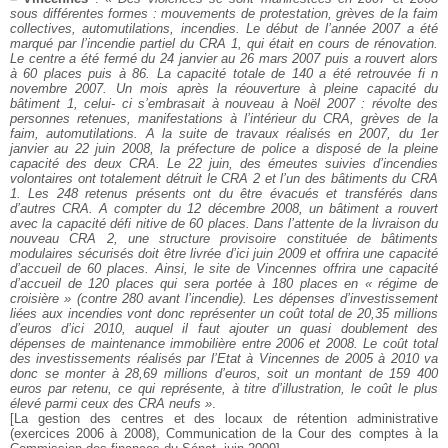
sous différentes formes : mouvements de protestation, grèves
de la faim
collectives, automutilations, incendies. Le début de
l’année 2007 a été
marqué par l’incendie partiel du CRA 1, qui
était en cours de rénovation.
Le centre a été fermé du 24 janvier
au 26 mars 2007 puis a rouvert alors
à 60 places puis à 86. La
capacité totale de 140 a été retrouvée fi n
novembre 2007. Un
mois après la réouverture à pleine capacité du
bâtiment 1, celui-
ci s’embrasait à nouveau à Noël 2007 : révolte des
personnes
retenues, manifestations à l’intérieur du CRA, grèves de la
faim, automutilations. A la suite de travaux réalisés en 2007, du
1er
janvier au 22 juin 2008, la préfecture de police a disposé de
la pleine
capacité des deux CRA. Le 22 juin, des émeutes suivies
d’incendies
volontaires ont totalement détruit le CRA 2 et
l’un des bâtiments du CRA
1. Les 248 retenus présents ont du
être évacués et transférés dans
d’autres CRA. A compter du 12
décembre 2008, un bâtiment a rouvert
avec la capacité défi nitive
de 60 places. Dans l’attente de la livraison du
nouveau CRA
2, une structure provisoire constituée de bâtiments
modulaires
sécurisés doit être livrée d’ici juin 2009 et offrira une capacité
d’accueil de 60 places. Ainsi, le site de Vincennes offrira une
capacité
d’accueil de 120 places qui sera portée à 180 places en
« régime de
croisière » (contre 280 avant l’incendie).
Les dépenses d’investissement
liées aux incendies vont donc
représenter un coût total de 20,35 millions
d’euros d’ici 2010,
auquel il faut ajouter un quasi doublement des
dépenses de
maintenance immobilière entre 2006 et 2008. Le coût total
des
investissements réalisés par l’Etat à Vincennes de 2005 à 2010
va
donc se monter à 28,69 millions d’euros, soit un montant de
159 400
euros par retenu, ce qui représente, à titre d’illustration,
le coût le plus
élevé parmi ceux des CRA neufs »
.
[La gestion des centres et des locaux de rétention administrative
(exercices 2006 à 2008), Communication de la Cour des comptes
à la