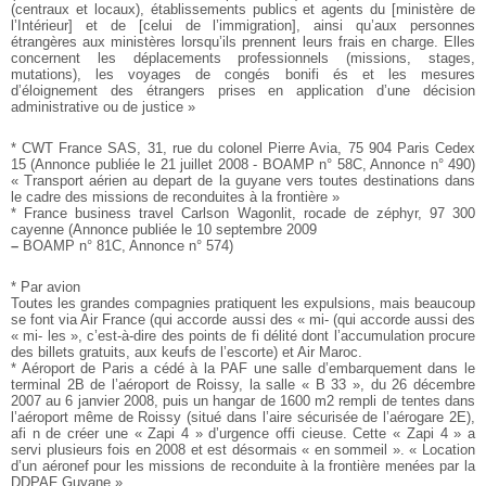
(centraux et locaux),
établissements publics et agents du [ministère de
l’Intérieur] et
de [celui de l’immigration], ainsi qu’aux personnes
étrangères
aux ministères lorsqu’ils prennent leurs frais en charge. Elles
concernent les déplacements professionnels (missions, stages,
mutations), les voyages de congés bonifi és et les mesures
d’éloignement des étrangers prises en application d’une décision
administrative ou de justice »
* CWT France SAS, 31, rue du colonel Pierre Avia, 75 904
Paris Cedex
15 (Annonce publiée le 21 juillet 2008 - BOAMP n°
58C, Annonce n° 490)
« Transport aérien au depart de la guyane vers toutes destinations
dans
le cadre des missions de reconduites à la frontière »
* France business travel Carlson Wagonlit, rocade de zéphyr,
97 300
cayenne (Annonce publiée le 10 septembre 2009
–
BOAMP n° 81C, Annonce n° 574)
* Par avion
Toutes les grandes compagnies pratiquent les expulsions, mais
beaucoup
se font via Air France
(qui accorde aussi des « mi- (qui accorde aussi des
« mi- les », c’est-à-dire des points de fi délité dont l’accumulation procure
des billets gratuits, aux keufs de l’escorte) et Air Maroc.
* Aéroport de Paris a cédé à la PAF une salle d’embarquement
dans le
terminal 2B de l’aéroport de Roissy, la salle « B
33 », du 26 décembre
2007 au 6 janvier 2008, puis un hangar
de 1600 m2 rempli de tentes dans
l’aéroport même de Roissy
(situé dans l’aire sécurisée de l’aérogare 2E),
afi n de créer
une « Zapi 4 » d’urgence offi cieuse. Cette « Zapi 4 » a
servi plusieurs
fois en 2008 et est désormais « en sommeil ».
« Location
d’un aéronef pour les missions de reconduite à la
frontière menées par la
DDPAF Guyane »