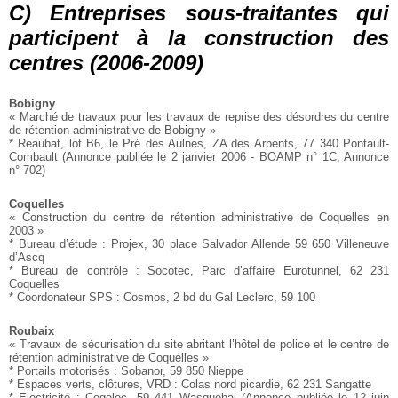
C) Entreprises sous-traitantes qui
participent à la construction des
centres (2006-2009)
Bobigny
« Marché de travaux pour les travaux de reprise des désordres
du centre
de rétention administrative de Bobigny »
* Reaubat, lot B6, le Pré des Aulnes, ZA des Arpents, 77 340
Pontault-
Combault
(Annonce publiée le 2 janvier 2006 - BOAMP n° 1C, Annonce
n° 702)
Coquelles
« Construction du centre de rétention administrative de Coquelles
en
2003 »
* Bureau d’étude : Projex, 30 place Salvador Allende 59 650
Villeneuve
d’Ascq
* Bureau de contrôle : Socotec, Parc d’affaire Eurotunnel,
62 231
Coquelles
* Coordonateur SPS : Cosmos, 2 bd du Gal Leclerc, 59 100
Roubaix
« Travaux de sécurisation du site abritant l’hôtel de police et le
centre de
rétention administrative de Coquelles »
* Portails motorisés : Sobanor, 59 850 Nieppe
* Espaces verts, clôtures, VRD : Colas nord picardie, 62 231
Sangatte
* Electricité : Cegelec, 59 441 Wasquehal
(Annonce publiée le 12 juin