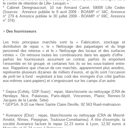
le centre de rétention de Lille-
Lesquin » :
* Cabinet Deregnaucourt, 10 rue Armand Carrel, 59008
Lille Cedex
(Sources : Annonce publiée le 9 avril 2009 - BOAMP n° 34C,
Annonce
n° 279 & Annonce publiée le 30 juillet 2009 - BOAMP
n° 69C, Annonce
n° 374)
>
Des fournisseurs
Les trois principaux marchés sont la « Fabrication, stockage
et
distribution de repas », le « Nettoyage des paquetages et
du linge
personnel des retenus » et le « Nettoyage des locaux
et des surfaces
vitrées ». On retrouve toutes les combinaisons
dans les appels d’offre :
parfois les fournisseurs assument
un contrat, parfois ils emportent
l’ensemble en lot groupé, et
certaines fois ils se les sous-traitent entre-
eux. Rappelons que
chacun de ces marchés, apparemment plus anodins,
représente
plusieurs dizaines de milliers d’euros, et qu’ils sont l’occasion
de profi ter à fond : exploitant à bas coût des immigrés d’un
côté (parfois
eux-mêmes sans-papiers) et s’engraissant sur les
camps d’un autre.
* Gepsa (Cofely, GDF-Suez) : repas, blanchisserie ou nettoyage
(CRA de
Hendaye, Nice, Palaiseau, Paris-dépôt, Vincennes,
Plaisir, Rennes-St
Jacques de la Lande, Sète)
* GEPSA, 8-10 rue Henri Sainte Claire Deville, 92 563
Rueil-malmaison
* Avenance (Elior) : repas, blanchisserie ou nettoyage (CRA
de Mesnil-
Amelot, Nîmes, Perpignan, Toulouse-Cornebarrieu).
A titre d’exemple, la
société Avenance facture le repas
12,23 euros à Lyon, 12,92 euros à