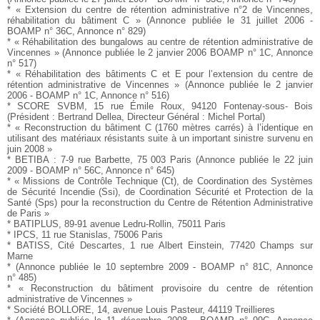
* « Extension du centre de rétention administrative n°2 de Vincennes,
réhabilitation du bâtiment C » (Annonce publiée le 31
juillet 2006 -
BOAMP n° 36C, Annonce n° 829)
* « Réhabilitation des bungalows au centre de rétention administrative
de
Vincennes » (Annonce publiée le 2 janvier 2006
BOAMP n° 1C, Annonce
n° 517)
* « Réhabilitation des bâtiments C et E pour l’extension du centre
de
rétention administrative de Vincennes » (Annonce publiée le
2 janvier
2006 - BOAMP n° 1C, Annonce n° 516)
* SCORE SVBM, 15 rue Émile Roux, 94120 Fontenay-sous-
Bois
(Président : Bertrand Dellea, Directeur Général : Michel
Portal)
* « Reconstruction du bâtiment C (1760 mètres carrés) à l’identique
en
utilisant des matériaux résistants suite à un important
sinistre survenu en
juin 2008 »
* BETIBA : 7-9 rue Barbette, 75 003 Paris
(Annonce publiée le 22 juin
2009 - BOAMP n° 56C, Annonce
n° 645)
* « Missions de Contrôle Technique (Ct), de Coordination des
Systèmes
de Sécurité Incendie (Ssi), de Coordination Sécurité
et Protection de la
Santé (Sps) pour la reconstruction du Centre
de Rétention Administrative
de Paris »
* BATIPLUS, 89-91 avenue Ledru-Rollin, 75011 Paris
* IPCS, 11 rue Stanislas, 75006 Paris
* BATISS, Cité Descartes, 1 rue Albert Einstein, 77420
Champs sur
Marne
* (Annonce publiée le 10 septembre 2009 - BOAMP n° 81C, Annonce
n° 485)
* « Reconstruction du bâtiment provisoire du centre de rétention
administrative de Vincennes »
* Société BOLLORE, 14, avenue Louis Pasteur, 44119
Treillieres