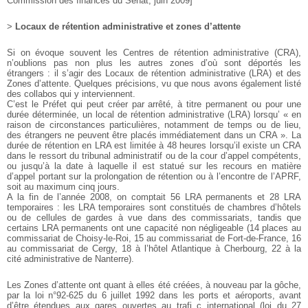
Commission des finances du Sénat, juin 2009]
>
Locaux de rétention administrative et zones d’attente
Si on évoque souvent les Centres de rétention administrative
(CRA),
n’oublions pas non plus les autres zones d’où sont
déportés les
étrangers : il s’agir des Locaux de rétention
administrative (LRA) et des
Zones d’attente. Quelques précisions,
vu que nous avons également listé
des collabos qui y
interviennent.
C’est le Préfet qui peut créer par arrêté, à titre permanent ou
pour une
durée déterminée, un local de rétention administrative
(LRA) lorsqu’ « en
raison de circonstances particulières,
notamment de temps ou de lieu,
des étrangers ne peuvent être
placés immédiatement dans un CRA ». La
durée de rétention
en LRA est limitée à 48 heures lorsqu’il existe un CRA
dans
le ressort du tribunal administratif ou de la cour d’appel
compétents,
ou jusqu’à la date à laquelle il est statué sur les
recours en matière
d’appel portant sur la prolongation de
rétention ou à l’encontre de l’APRF,
soit au maximum cinq
jours.
A la fin de l’année 2008, on comptait 56 LRA permanents et
28 LRA
temporaires : les LRA temporaires sont constitués
de chambres d’hôtels
ou de cellules de gardes à vue dans
des commissariats, tandis que
certains LRA permanents ont
une capacité non négligeable (14 places au
commissariat de
Choisy-le-Roi, 15 au commissariat de Fort-de-France, 16
au
commissariat de Cergy, 18 à l’hôtel Atlantique à Cherbourg,
22 à la
cité administrative de Nanterre).
Les Zones d’attente ont quant à elles été créées, à nouveau
par la gôche,
par la loi n°92-625 du 6 juillet 1992 dans les
ports et aéroports, avant
d’être étendues aux gares ouvertes
au trafi c international (loi du 27