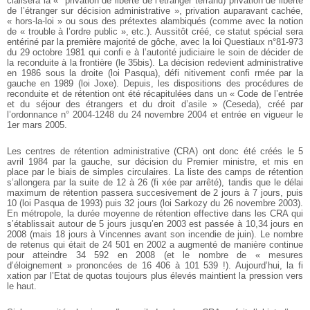
cialisera la «
privation de liberté de l’étranger terrand) privation de liberté
de l’étranger sur décision administrative », privation auparavant cachée,
« hors-la-loi » ou sous des prétextes alambiqués (comme avec
la notion
de « trouble à l’ordre public », etc.). Aussitôt créé, ce
statut spécial sera
entériné par la première majorité de gôche,
avec la loi Questiaux n°81-973
du 29 octobre 1981 qui confi e
à l’autorité judiciaire le soin de décider de
la reconduite à la
frontière (le 35bis). La décision redevient administrative
en
1986 sous la droite (loi Pasqua), défi nitivement confi rmée
par la
gauche en 1989 (loi Joxe). Depuis, les dispositions des
procédures de
reconduite et de rétention ont été récapitulées
dans un « Code de l’entrée
et du séjour des étrangers et du droit
d’asile » (Ceseda), créé par
l’ordonnance n° 2004-1248 du 24
novembre 2004 et entrée en vigueur le
1er mars 2005.
Les centres de rétention administrative (CRA) ont donc été
créés le 5
avril 1984 par la gauche, sur décision du Premier
ministre, et mis en
place par le biais de simples circulaires. La
liste des camps de rétention
s’allongera par la suite de 12 à 26
(fi xée par arrêté), tandis que le délai
maximum de rétention
passera succesivement de 2 jours à 7 jours, puis
10 (loi Pasqua
de 1993) puis 32 jours (loi Sarkozy du 26 novembre 2003).
En métropole, la durée moyenne de rétention effective dans
les CRA qui
s’établissait autour de 5 jours jusqu’en 2003 est
passée à 10,34 jours en
2008 (mais 18 jours à Vincennes avant
son incendie de juin). Le nombre
de retenus qui était de 24
501 en 2002 a augmenté de manière continue
pour atteindre
34 592 en 2008 (et le nombre de « mesures
d’éloignement »
prononcées de 16 406 à 101 539 !). Aujourd’hui, la fi
xation
par l’Etat de quotas toujours plus élevés maintient la pression
vers
le haut.