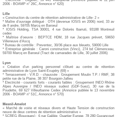
2006 - BOAMP n° 26C, Annonce
n° 620)
Lille
« Construction du centre de rétention administrative de Lille-
2 »
* Maître d’ouvrage délégué : OTH (devenue IOSIS en 2006)
nord, 33 av
de fl andre, 59705 Marcq en Baroeul
* IOSIS Holding, TSA 30001, 4 rue Dolorès Ibarruti, 93188
Montreuil
cedex
* Maîtrise d’oeuvre : BEPTCE HDM, 18 rue Jacques prévert,
59650
Villeneuve d’Ascq
* Bureau de contrôle : Preventec, 30/36 place aux bleuets,
59000 Lille
* Entreprise générale : Caroni construction (Vinci), 274 bd
Clémenceau,
59700 Marcq en Baroeul
(Tract de camarades de Lille, 30 juillet 2006)
Lyon
« Création d’un parking personnel clôturé au centre de rétention
administrative de Lyon Saint-Exupéry (69) »
* Terrassement - V.R.D. - chaussée : Groupement Moulin
T.P. / RMF, 38
petite rue de la Plaine, 38 307 Bourgoin-Jallieu
* Electricité - courants forts - courants faibles : Groupement
INEO Rhône
Alpes Auvergne / INEO réseaux sudest
(GDF-Suez), 30 rue de la
Poudette, 69 627 Villeurbanne
Cedex
(Annonce publiée le 13 novembre
2006 - BOAMP n° 51C, Annonce
n° 570)
Mesnil-Amelot
« Marché de voirie et réseaux divers et Haute Tension de construction
neuve de deux centres de rétention administrative »
* SCREG (Bouygues) : 6 rue Galilée, Quartier Europe, 78
280 Guyancourt