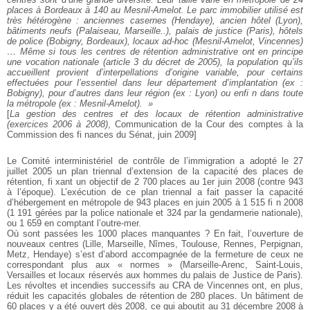
places à Bordeaux à 140 au Mesnil-Amelot. Le parc immobilier
utilisé est
très hétérogène : anciennes casernes (Hendaye),
ancien hôtel (Lyon),
bâtiments neufs (Palaiseau, Marseille..),
palais de justice (Paris), hôtels
de police (Bobigny, Bordeaux),
locaux ad-hoc (Mesnil-Amelot, Vincennes)
… Même si tous
les centres de rétention administrative ont en principe
une
vocation nationale (article 3 du décret de 2005), la population
qu’ils
accueillent provient d’interpellations d’origine variable,
pour certains
effectuées pour l’essentiel dans leur département
d’implantation (ex :
Bobigny), pour d’autres dans leur région
(ex : Lyon) ou enfi n dans toute
la métropole (ex : Mesnil-Amelot).
»
[
La gestion des centres et des locaux de rétention administrative
(exercices 2006 à 2008)
, Communication de la Cour des comptes
à la
Commission des fi nances du Sénat, juin 2009]
Le Comité interministériel de contrôle de l’immigration a
adopté le 27
juillet 2005 un plan triennal d’extension de la
capacité des places de
rétention, fi xant un objectif de 2 700
places au 1er juin 2008 (contre 943
à l’époque). L’exécution
de ce plan triennal a fait passer la capacité
d’hébergement
en métropole de 943 places en juin 2005 à 1 515 fi n 2008
(1
191 gérées par la police nationale et 324 par la gendarmerie
nationale),
ou 1 659 en comptant l’outre-mer.
Où sont passées les 1000 places manquantes ? En fait,
l’ouverture de
nouveaux centres (Lille, Marseille, Nîmes,
Toulouse, Rennes, Perpignan,
Metz, Hendaye) s’est d’abord
accompagnée de la fermeture de ceux ne
correspondant plus
aux « normes » (Marseille-Arenc, Saint-Louis,
Versailles et locaux
réservés aux hommes du palais de Justice de Paris).
Les
révoltes et incendies successifs au CRA de Vincennes ont, en
plus,
réduit les capacités globales de rétention de 280 places.
Un bâtiment de
60 places y a été ouvert dès 2008, ce qui
aboutit au 31 décembre 2008 à