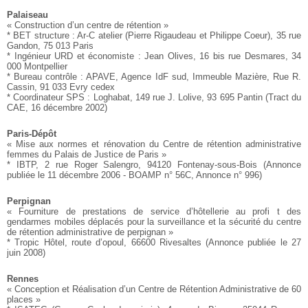
Palaiseau
« Construction d’un centre de rétention »
* BET structure : Ar-C atelier (Pierre Rigaudeau et Philippe
Coeur), 35 rue
Gandon, 75 013 Paris
* Ingénieur URD et économiste : Jean Olives, 16 bis rue
Desmares, 34
000 Montpellier
* Bureau contrôle : APAVE, Agence IdF sud, Immeuble
Mazière, Rue R.
Cassin, 91 033 Evry cedex
* Coordinateur SPS : Loghabat, 149 rue J. Lolive, 93 695
Pantin
(Tract du
CAE, 16 décembre 2002)
Paris-Dépôt
« Mise aux normes et rénovation du Centre de rétention administrative
femmes du Palais de Justice de Paris »
* IBTP, 2 rue Roger Salengro, 94120 Fontenay-sous-Bois
(Annonce
publiée le 11 décembre 2006 - BOAMP n° 56C, Annonce
n° 996)
Perpignan
« Fourniture de prestations de service d’hôtellerie au profi t des
gendarmes mobiles déplacés pour la surveillance et la sécurité
du centre
de rétention administrative de perpignan »
* Tropic Hôtel, route d’opoul, 66600 Rivesaltes
(Annonce publiée le 27
juin 2008)
Rennes
« Conception et Réalisation d’un Centre de Rétention Administrative
de 60
places »