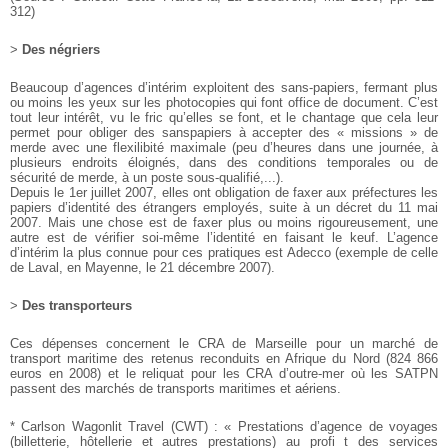
312)
>
Des négriers
Beaucoup d’agences d’intérim exploitent des sans-papiers,
fermant plus
ou moins les yeux sur les photocopies qui font
office de document. C’est
tout leur intérêt, vu le fric qu’elles se
font, et le chantage que cela leur
permet pour obliger des sanspapiers
à accepter des « missions » de
merde avec une flexilibité
maximale (peu d’heures dans une journée, à
plusieurs endroits
éloignés, dans des conditions temporales ou de
sécurité de
merde, à un poste sous-qualifié,...).
Depuis le 1er juillet 2007, elles ont obligation de faxer aux
préfectures les
papiers d’identité des étrangers employés, suite
à un décret du 11 mai
2007. Mais une chose est de faxer plus
ou moins rigoureusement, une
autre est de vérifier soi-même
l’identité en faisant le keuf. L’agence
d’intérim la plus connue
pour ces pratiques est Adecco (exemple de celle
de Laval, en
Mayenne, le 21 décembre 2007).
>
Des transporteurs
Ces dépenses concernent le CRA de Marseille pour un marché
de
transport maritime des retenus reconduits en Afrique
du Nord (824 866
euros en 2008) et le reliquat pour les CRA
d’outre-mer où les SATPN
passent des marchés de transports
maritimes et aériens.
* Carlson Wagonlit Travel (CWT) :
« Prestations d’agence de voyages
(billetterie, hôtellerie et
autres prestations) au profi t des services