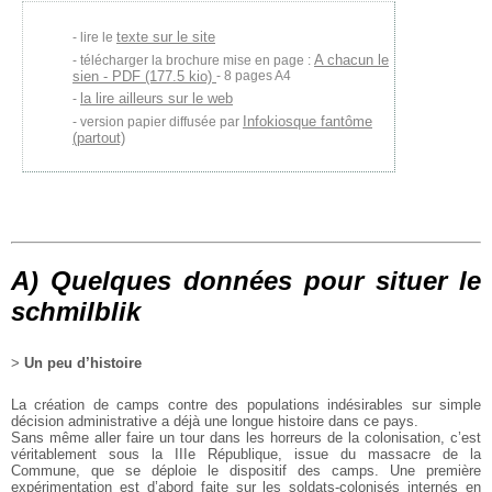
texte sur le site
lire le
A chacun le
télécharger la brochure mise en page :
sien - PDF (177.5 kio)
- 8 pages A4
la lire ailleurs sur le web
Infokiosque fantôme
version papier diffusée par
(partout)
A) Quelques données pour situer le
schmilblik
>
Un peu d’histoire
La création de camps contre des populations indésirables
sur simple
décision administrative a déjà une longue histoire
dans ce pays.
Sans même aller faire un tour dans les horreurs de la colonisation,
c’est
véritablement sous la IIIe République, issue
du massacre de la
Commune, que se déploie le dispositif des
camps. Une première
expérimentation est d’abord faite sur
les soldats-colonisés internés en