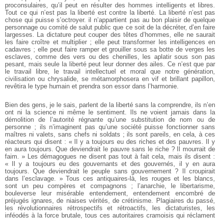
proconsulaires, qu’il peut en résulter des hommes intelligents et libres.
Tout ce qui n’est pas la liberté est contre la liberté. La liberté n’est pas
chose qui puisse s’octroyer. il n’appartient pas au bon plaisir de quelque
personnage ou comité de salut public que ce soit de la décréter, d’en faire
largesses. La dictature peut couper des têtes d’hommes, elle ne saurait
les faire croître et multiplier ; elle peut transformer les intelligences en
cadavres ; elle peut faire ramper et grouiller sous sa botte de verges les
esclaves, comme des vers ou des chenilles, les aplatir sous son pas
pesant, mais seule la liberté peut leur donner des ailes. Ce n’est que par
le travail libre, le travail intellectuel et moral que notre génération,
civilisation ou chrysalide, se métamorphosera en vif et brillant papillon,
revêtira le type humain et prendra son essor dans l’harmonie.
Bien des gens, je le sais, parlent de la liberté sans la comprendre, ils n’en
ont ni la science ni même le sentiment. Ils ne voient jamais dans la
démolition de l’autorité régnante qu’une substitution de nom ou de
personne ; ils n’imaginent pas qu’une société puisse fonctionner sans
maîtres ni valets, sans chefs ni soldats ; ils sont pareils, en cela, à ces
réacteurs qui disent : « Il y a toujours eu des riches et des pauvres. Il y
en aura toujours. Que deviendrait le pauvre sans le riche ? Il mourrait de
faim. » Les démagogues ne disent pas tout à fait cela, mais ils disent :
« Il y a toujours eu des gouvernants et des gouvernés, il y en aura
toujours. Que deviendrait le peuple sans gouvernement ? Il croupirait
dans l’esclavage. » Tous ces antiquaires-là, les rouges et les blancs,
sont un peu compères et compagnons ; l’anarchie, le libertarisme,
bouleverse leur misérable entendement, entendement encombré de
préjugés ignares, de niaises vérités, de crétinisme. Plagiaires du passé,
les révolutionnaires rétrospectifs et rétroactifs, les dictaturistes, les
inféodés à la force brutale, tous ces autoritaires cramoisis qui réclament