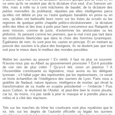
ce sens qu’ils ne veulent pas de la dictature d’un seul, d’un Samson uni-
tête, mais à mille ou à cent mâchoires de baudet, de la dictature des
petites merveilles
du prolétariat, réputées par elles intelligentes parce
qu’elles ont débité un jour ou l’autre quelques banalités en prose ou en
vers, qu’elles ont barbouillé leurs noms sur les listes du scrutin ou les
registres de quelque petite chapelle politico-révolutionnaire ; la dictature
enfin des têtes et des bras à poils pour faire concurrence aux Ratapoils et
avec mission, comme de juste, d’exterminer les aristocrates ou les
philistins. Ils pensent comme les premiers, que le mal n’est pas tant dans
les institutions liberticides que dans le choix des hommes tyranniques.
Égalitaires de nom, ils sont pour les castes en principe. Et en mettant au
pouvoir des ouvriers à la place des bourgeois, ils ne doutent pas que tout
soit pour le mieux dans le meilleur des mondes possibles.
Mettre les ouvriers au pouvoir ! En vérité, il faut ne plus se souvenir.
N’avons-nous pas eu Albert au gouvernement provisoire ? Est-il possible
de voir rien de plus crétin ? Qu’a-t-il été, sinon un plastron ? A
l’Assemblée constituante ou législative, nous avons eu les délégués
lyonnais ; s’il fallait juger des représentés par les représentants, ce serait
un triste échantillon de l’intelligence des ouvriers de Lyon. Paris nous a
gratifiés de Nadaud, nature épaisse, intelligence de mortier, qui rêvait la
transformation de sa truelle en sceptre présidentiel — l’imbécile ! Puis
aussi Corbon, le révérend de
l’Atelier
, et peut-être bien le moins jésuite,
car lui, du moins, n’a pas tardé à jeter le masque et à prendre place au
milieu et à côté des réacteurs.
Tels sur les marches du trône les courtisans sont plus royalistes que le
roi, tels sur les degrés de l’autorité officielle ou légale les ouvriers