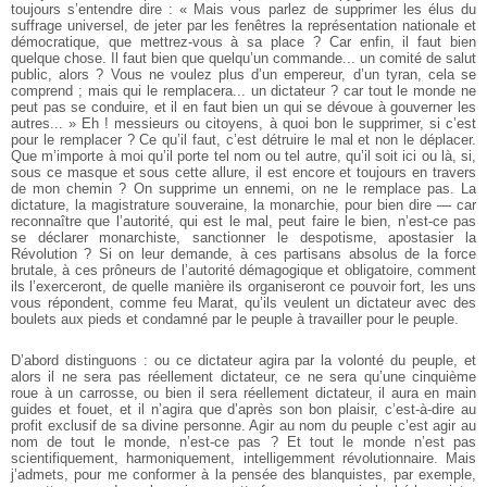
toujours s’entendre dire : « Mais vous parlez de supprimer les élus du
suffrage universel, de jeter par les fenêtres la représentation nationale et
démocratique, que mettrez-vous à sa place ? Car enfin, il faut bien
quelque chose. Il faut bien que quelqu’un commande... un comité de salut
public, alors ? Vous ne voulez plus d’un empereur, d’un tyran, cela se
comprend ; mais qui le remplacera... un dictateur ? car tout le monde ne
peut pas se conduire, et il en faut bien un qui se dévoue à gouverner les
autres... » Eh ! messieurs ou citoyens, à quoi bon le supprimer, si c’est
pour le remplacer ? Ce qu’il faut, c’est détruire le mal et non le déplacer.
Que m’importe à moi qu’il porte tel nom ou tel autre, qu’il soit ici ou là, si,
sous ce masque et sous cette allure, il est encore et toujours en travers
de mon chemin ? On supprime un ennemi, on ne le remplace pas. La
dictature, la magistrature souveraine, la monarchie, pour bien dire — car
reconnaître que l’autorité, qui est le mal, peut faire le bien, n’est-ce pas
se déclarer monarchiste, sanctionner le despotisme, apostasier la
Révolution ? Si on leur demande, à ces partisans absolus de la force
brutale, à ces prôneurs de l’autorité démagogique et obligatoire, comment
ils l’exerceront, de quelle manière ils organiseront ce pouvoir fort, les uns
vous répondent, comme feu Marat, qu’ils veulent un dictateur avec des
boulets aux pieds et condamné par le peuple à travailler pour le peuple.
D’abord distinguons : ou ce dictateur agira par la volonté du peuple, et
alors il ne sera pas réellement dictateur, ce ne sera qu’une cinquième
roue à un carrosse, ou bien il sera réellement dictateur, il aura en main
guides et fouet, et il n’agira que d’après son bon plaisir, c’est-à-dire au
profit exclusif de sa divine personne. Agir au nom du peuple c’est agir au
nom de tout le monde, n’est-ce pas ? Et tout le monde n’est pas
scientifiquement, harmoniquement, intelligemment révolutionnaire. Mais
j’admets, pour me conformer à la pensée des blanquistes, par exemple,