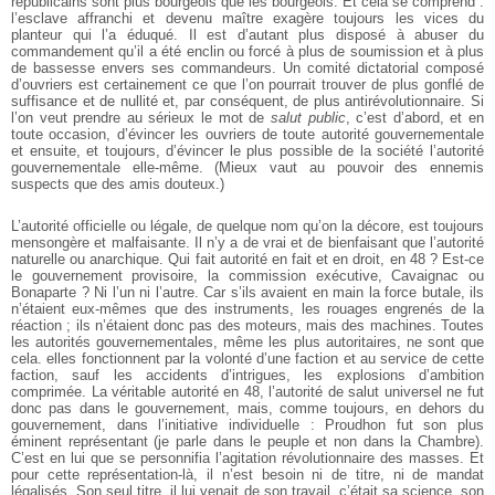
républicains sont plus bourgeois que les bourgeois. Et cela se comprend :
l’esclave affranchi et devenu maître exagère toujours les vices du
planteur qui l’a éduqué. Il est d’autant plus disposé à abuser du
commandement qu’il a été enclin ou forcé à plus de soumission et à plus
de bassesse envers ses commandeurs. Un comité dictatorial composé
d’ouvriers est certainement ce que l’on pourrait trouver de plus gonflé de
suffisance et de nullité et, par conséquent, de plus antirévolutionnaire. Si
l’on veut prendre au sérieux le mot de
salut public
, c’est d’abord, et en
toute occasion, d’évincer les ouvriers de toute autorité gouvernementale
et ensuite, et toujours, d’évincer le plus possible de la société l’autorité
gouvernementale elle-même. (Mieux vaut au pouvoir des ennemis
suspects que des amis douteux.)
L’autorité officielle ou légale, de quelque nom qu’on la décore, est toujours
mensongère et malfaisante. Il n’y a de vrai et de bienfaisant que l’autorité
naturelle ou anarchique. Qui fait autorité en fait et en droit, en 48 ? Est-ce
le gouvernement provisoire, la commission exécutive, Cavaignac ou
Bonaparte ? Ni l’un ni l’autre. Car s’ils avaient en main la force butale, ils
n’étaient eux-mêmes que des instruments, les rouages engrenés de la
réaction ; ils n’étaient donc pas des moteurs, mais des machines. Toutes
les autorités gouvernementales, même les plus autoritaires, ne sont que
cela. elles fonctionnent par la volonté d’une faction et au service de cette
faction, sauf les accidents d’intrigues, les explosions d’ambition
comprimée. La véritable autorité en 48, l’autorité de salut universel ne fut
donc pas dans le gouvernement, mais, comme toujours, en dehors du
gouvernement, dans l’initiative individuelle : Proudhon fut son plus
éminent représentant (je parle dans le peuple et non dans la Chambre).
C’est en lui que se personnifia l’agitation révolutionnaire des masses. Et
pour cette représentation-là, il n’est besoin ni de titre, ni de mandat
légalisés. Son seul titre, il lui venait de son travail, c’était sa science, son