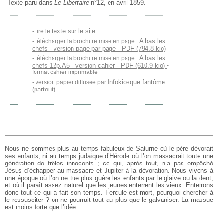
Texte paru dans
Le Libertaire
n°12, en avril 1859.
texte sur le site
lire le
A bas les
télécharger la brochure mise en page :
chefs - version page par page - PDF (794.8 kio)
A bas les
télécharger la brochure mise en page :
chefs 12p.A5 - version cahier - PDF (610.9 kio)
-
format cahier imprimable
Infokiosque fantôme
version papier diffusée par
(partout)
Nous ne sommes plus au temps fabuleux de Saturne où le père dévorait
ses enfants, ni au temps judaïque d’Hérode où l’on massacrait toute une
génération de frêles innocents ; ce qui, après tout, n’a pas empêché
Jésus d’échapper au massacre et Jupiter à la dévoration. Nous vivons à
une époque où l’on ne tue plus guère les enfants par le glaive ou la dent,
et où il paraît assez naturel que les jeunes enterrent les vieux. Enterrons
donc tout ce qui a fait son temps. Hercule est mort, pourquoi chercher à
le ressusciter ? on ne pourrait tout au plus que le galvaniser. La massue
est moins forte que l’idée.