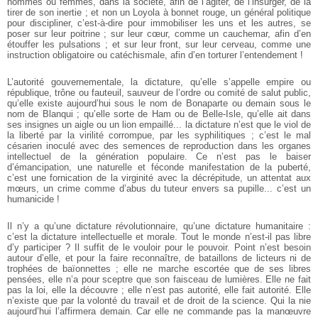
hommes ou femmes, dans la société, afin de l’agiter, de l’insurger, de la
tirer de son inertie ; et non un Loyola à bonnet rouge, un général politique
pour discipliner, c’est-à-dire pour immobiliser les uns et les autres, se
poser sur leur poitrine ; sur leur cœur, comme un cauchemar, afin d’en
étouffer les pulsations ; et sur leur front, sur leur cerveau, comme une
instruction obligatoire ou catéchismale, afin d’en torturer l’entendement !
L’autorité gouvernementale, la dictature, qu’elle s’appelle empire ou
république, trône ou fauteuil, sauveur de l’ordre ou comité de salut public,
qu’elle existe aujourd’hui sous le nom de Bonaparte ou demain sous le
nom de Blanqui ; qu’elle sorte de Ham ou de Belle-Isle, qu’elle ait dans
ses insignes un aigle ou un lion empaillé... la dictature n’est que le viol de
la liberté par la virilité corrompue, par les syphilitiques ; c’est le mal
césarien inoculé avec des semences de reproduction dans les organes
intellectuel de la génération populaire. Ce n’est pas le baiser
d’émancipation, une naturelle et féconde manifestation de la puberté,
c’est une fornication de la virginité avec la décrépitude, un attentat aux
mœurs, un crime comme d’abus du tuteur envers sa pupille... c’est un
humanicide !
Il n’y a qu’une dictature révolutionnaire, qu’une dictature humanitaire :
c’est la dictature intellectuelle et morale. Tout le monde n’est-il pas libre
d’y participer ? Il suffit de le vouloir pour le pouvoir. Point n’est besoin
autour d’elle, et pour la faire reconnaître, de bataillons de licteurs ni de
trophées de baïonnettes ; elle ne marche escortée que de ses libres
pensées, elle n’a pour sceptre que son faisceau de lumières. Elle ne fait
pas la loi, elle la découvre ; elle n’est pas autorité, elle fait autorité. Elle
n’existe que par la volonté du travail et de droit de la science. Qui la nie
aujourd’hui l’affirmera demain. Car elle ne commande pas la manœuvre