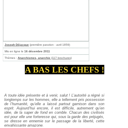
Joseph Déjacque
(première parution : avril 1859)
Mis en ligne le
16 décembre 2011
Thèmes :
Anarchismes, anarchie
(117 brochures)
A BAS LES CHEFS !
A toute idée présente et à venir, salut ! L’autorité a régné si
longtemps sur les hommes, elle a tellement pris possession
de l’humanité, qu’elle a laissé partout garnison dans son
esprit. Aujourd’hui encore, il est difficile, autrement qu’en
idée, de la saper de fond en comble. Chacun des civilisés
est pour elle une forteresse qui, sous la garde des préjugés,
se dresse en ennemie sur le passage de la liberté, cette
envahissante amazone.