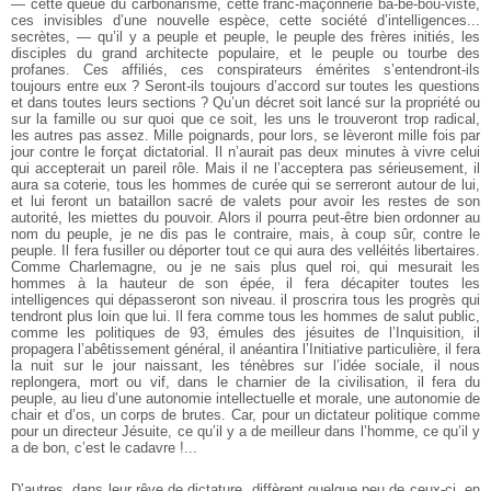
— cette queue du carbonarisme, cette franc-maçonnerie ba-bé-bou-viste,
ces invisibles d’une nouvelle espèce, cette société d’intelligences...
secrètes, — qu’il y a peuple et peuple, le peuple des frères initiés, les
disciples du grand architecte populaire, et le peuple ou tourbe des
profanes. Ces affiliés, ces conspirateurs émérites s’entendront-ils
toujours entre eux ? Seront-ils toujours d’accord sur toutes les questions
et dans toutes leurs sections ? Qu’un décret soit lancé sur la propriété ou
sur la famille ou sur quoi que ce soit, les uns le trouveront trop radical,
les autres pas assez. Mille poignards, pour lors, se lèveront mille fois par
jour contre le forçat dictatorial. Il n’aurait pas deux minutes à vivre celui
qui accepterait un pareil rôle. Mais il ne l’acceptera pas sérieusement, il
aura sa coterie, tous les hommes de curée qui se serreront autour de lui,
et lui feront un bataillon sacré de valets pour avoir les restes de son
autorité, les miettes du pouvoir. Alors il pourra peut-être bien ordonner au
nom du peuple, je ne dis pas le contraire, mais, à coup sûr, contre le
peuple. Il fera fusiller ou déporter tout ce qui aura des velléités libertaires.
Comme Charlemagne, ou je ne sais plus quel roi, qui mesurait les
hommes à la hauteur de son épée, il fera décapiter toutes les
intelligences qui dépasseront son niveau. il proscrira tous les progrès qui
tendront plus loin que lui. Il fera comme tous les hommes de salut public,
comme les politiques de 93, émules des jésuites de l’Inquisition, il
propagera l’abêtissement général, il anéantira l’Initiative particulière, il fera
la nuit sur le jour naissant, les ténèbres sur l’idée sociale, il nous
replongera, mort ou vif, dans le charnier de la civilisation, il fera du
peuple, au lieu d’une autonomie intellectuelle et morale, une autonomie de
chair et d’os, un corps de brutes. Car, pour un dictateur politique comme
pour un directeur Jésuite, ce qu’il y a de meilleur dans l’homme, ce qu’il y
a de bon, c’est le cadavre !...
D’autres, dans leur rêve de dictature, diffèrent quelque peu de ceux-ci, en