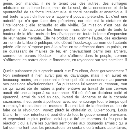
génie. Son mandat, il ne le tenait pas des autres, des suffrages
arbitraires de la force brute, mais de lui seul, de la conscience et de la
spontanéité de sa force intellectuelle. Autorité naturelle et anarchique, il
eut toute la part d’influence à laquelle il pouvait prétendre. Et c’est une
autorité qui n’a que faire des prétoriens, car elle est la dictature de
l’intelligence ; elle échauffe et elle vivifie. Sa mission n’est pas de
garotter ni de raccourcir les hommes, mais de les grandir de toute la
hauteur de la tête, mais de les développer de toute la force d’expansion
de leur nature mentale. Elle ne produit pas, comme l’autre, des esclaves
au nom de la liberté publique, elle détruit l’esclavage au nom de l’autorité
privée. elle ne s’impose pas à la plèbe en se crênelant dans un palais, en
se cuirassant de mailles de fer, en chevauchant parmi ses archers,
comme les barons féodaux — elle s’affirme dans le peuple, comme
s’affirment les astres dans le firmament, en rayonnant sur ses satellites !!
Quelle puissance plus grande aurait eue Proudhon, étant gouvernement ?
Non seulement il n’en aurait pas eu davantage, mais il en aurait eu
beaucoup moins, en supposant même qu’il eût pu conserver au pouvoir
ses passions révolutionnaires. Sa puissance lui venant du cerveau, tout
ce qui aurait été de nature à porter entrave au travail de son cerveau
aurait été une attaque à sa puissance. S’il eût été un dictateur botté et
éperonné, armé de pied en cap, investi de l’écharpe et de la cocarde
suzeraines, il eût perdu à politiquer avec son entourage tout le temps qu’il
a employé à socialiser les masses. Il aurait fait de la réaction au lieu de
faire de la révolution. Voyez plutôt le châtelain du Luxembourg, Louis
Blanc, le mieux intentionné peut-être de tout le gouvernement provisoire,
et cependant le plus perfide, celui qui a tiré les marrons du feu pour la
réaction ; qui a livré les ouvriers sermonnés aux bourgeois armés ; qui a
fait comme font tous les prédicateurs en soutane ou à rubans autoritaires,