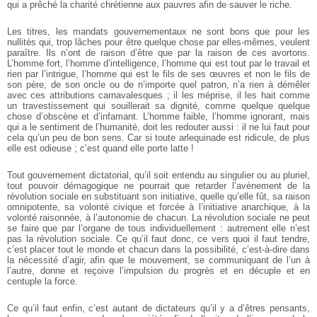
qui a prêché la charité chrétienne aux pauvres afin de sauver le riche.
Les titres, les mandats gouvernementaux ne sont bons que pour les
nullités qui, trop lâches pour être quelque chose par elles-mêmes, veulent
paraître. Ils n’ont de raison d’être que par la raison de ces avortons.
L’homme fort, l’homme d’intelligence, l’homme qui est tout par le travail et
rien par l’intrigue, l’homme qui est le fils de ses œuvres et non le fils de
son père, de son oncle ou de n’importe quel patron, n’a rien à démêler
avec ces attributions carnavalesques ; il les méprise, il les hait comme
un travestissement qui souillerait sa dignité, comme quelque quelque
chose d’obscène et d’infamant. L’homme faible, l’homme ignorant, mais
qui a le sentiment de l’humanité, doit les redouter aussi : il ne lui faut pour
cela qu’un peu de bon sens. Car si toute arlequinade est ridicule, de plus
elle est odieuse ; c’est quand elle porte latte !
Tout gouvernement dictatorial, qu’il soit entendu au singulier ou au pluriel,
tout pouvoir démagogique ne pourrait que retarder l’avènement de la
révolution sociale en substituant son initiative, quelle qu’elle fût, sa raison
omnipotente, sa volonté civique et forcée à l’initiative anarchique, à la
volonté raisonnée, à l’autonomie de chacun. La révolution sociale ne peut
se faire que par l’organe de tous individuellement : autrement elle n’est
pas la révolution sociale. Ce qu’il faut donc, ce vers quoi il faut tendre,
c’est placer tout le monde et chacun dans la possibilité, c’est-à-dire dans
la nécessité d’agir, afin que le mouvement, se communiquant de l’un à
l’autre, donne et reçoive l’impulsion du progrès et en décuple et en
centuple la force.
Ce qu’il faut enfin, c’est autant de dictateurs qu’il y a d’êtres pensants,