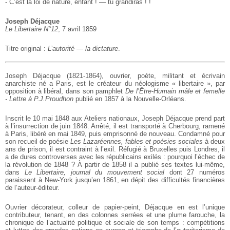
- C’est la loi de nature, enfant ! — tu grandiras ! !
Joseph Déjacque
Le Libertaire N°12
, 7 avril 1859
Titre original :
L’autorité — la dictature
.
Joseph Déjacque (1821-1864), ouvrier, poète, militant et écrivain
anarchiste né a Paris, est le créateur du néologisme « libertaire », par
opposition à libéral, dans son pamphlet
De l’Être-Humain mâle et femelle
- Lettre à P.J.Proudhon
publié en 1857 à la Nouvelle-Orléans.
Inscrit le 10 mai 1848 aux Ateliers nationaux, Joseph Déjacque prend part
à l’insurrection de juin 1848. Arrêté, il est transporté à Cherbourg, ramené
à Paris, libéré en mai 1849, puis emprisonné de nouveau. Condamné pour
son recueil de poésie
Les Lazaréennes, fables et poésies sociales
à deux
ans de prison, il est contraint à l’exil. Réfugié à Bruxelles puis Londres, il
a de dures controverses avec les républicains exilés : pourquoi l’échec de
la révolution de 1848 ? À partir de 1858 il a publié ses textes lui-même,
dans
Le Libertaire, journal du mouvement social
dont 27 numéros
paraissent à New-York jusqu’en 1861, en dépit des difficultés financières
de l’auteur-éditeur.
Ouvrier décorateur, colleur de papier-peint, Déjacque en est l’unique
contributeur, tenant, en des colonnes serrées et une plume farouche, la
chronique de l’actualité politique et sociale de son temps : compétitions