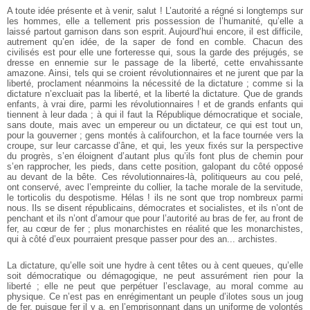
A toute idée présente et à venir, salut ! L’autorité a régné si longtemps sur
les hommes, elle a tellement pris possession de l’humanité, qu’elle a
laissé partout garnison dans son esprit. Aujourd’hui encore, il est difficile,
autrement qu’en idée, de la saper de fond en comble. Chacun des
civilisés est pour elle une forteresse qui, sous la garde des préjugés, se
dresse en ennemie sur le passage de la liberté, cette envahissante
amazone. Ainsi, tels qui se croient révolutionnaires et ne jurent que par la
liberté, proclament néanmoins la nécessité de la dictature ; comme si la
dictature n’excluait pas la liberté, et la liberté la dictature. Que de grands
enfants, à vrai dire, parmi les révolutionnaires ! et de grands enfants qui
tiennent à leur dada ; à qui il faut la République démocratique et sociale,
sans doute, mais avec un empereur ou un dictateur, ce qui est tout un,
pour la gouverner ; gens montés à califourchon, et la face tournée vers la
croupe, sur leur carcasse d’âne, et qui, les yeux fixés sur la perspective
du progrès, s’en éloignent d’autant plus qu’ils font plus de chemin pour
s’en rapprocher, les pieds, dans cette position, galopant du côté opposé
au devant de la bête. Ces révolutionnaires-là, politiqueurs au cou pelé,
ont conservé, avec l’empreinte du collier, la tache morale de la servitude,
le torticolis du despotisme. Hélas ! ils ne sont que trop nombreux parmi
nous. Ils se disent républicains, démocrates et socialistes, et ils n’ont de
penchant et ils n’ont d’amour que pour l’autorité au bras de fer, au front de
fer, au cœur de fer ; plus monarchistes en réalité que les monarchistes,
qui à côté d’eux pourraient presque passer pour des an... archistes.
La dictature, qu’elle soit une hydre à cent têtes ou à cent queues, qu’elle
soit démocratique ou démagogique, ne peut assurément rien pour la
liberté ; elle ne peut que perpétuer l’esclavage, au moral comme au
physique. Ce n’est pas en enrégimentant un peuple d’ilotes sous un joug
de fer, puisque fer il y a, en l’emprisonnant dans un uniforme de volontés