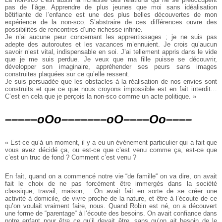
pas de l’âge. Apprendre de plus jeunes que moi sans idéalisation
bêtifiante de l’enfance est une des plus belles découvertes de mon
expérience de la non-sco. S’abstraire de ces différences ouvre des
possibilités de rencontres d’une richesse infinie.
Je n’ai aucune peur concernant les apprentissages ; je ne suis pas
adepte des autoroutes et les vacances m’ennuient. Je crois qu’aucun
savoir n’est vital, indispensable en soi. J’ai tellement appris dans le vide
que je me suis perdue. Je veux que ma fille puisse se découvrir,
développer son imaginaire, appréhender ses peurs sans images
construites plaquées sur ce qu’elle ressent.
Je suis persuadée que les obstacles à la réalisation de nos envies sont
construits et que ce que nous croyons impossible est en fait interdit…
C’est en cela que je perçois la non-sco comme un acte politique. »
–––––oOo–––––––oO––––Oo––––
« Est-ce qu’à un moment, il y a eu un événement particulier qui a fait que
vous avez décidé ça, ou est-ce que c’est venu comme ça, est-ce que
c’est un truc de fond ? Comment c’est venu ?
En fait, quand on a commencé notre vie “de famille“ on va dire, on avait
fait le choix de ne pas forcément être immergés dans la société
classique, travail, maison,... On avait fait en sorte de se créer une
activité à domicile, de vivre proche de la nature, et être à l’écoute de ce
qu’on voulait vraiment faire, nous. Quand Robin est né, on a découvert
une forme de “parentage“ à l’écoute des besoins. On avait confiance dans
notre enfant pour être ce qu’il devait être, sans qu’on ait besoin de le