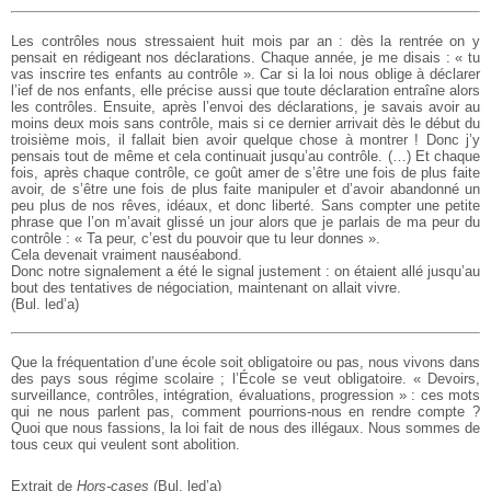
Les contrôles nous stressaient huit mois par an : dès la rentrée on y
pensait en rédigeant nos déclarations. Chaque année, je me disais : « tu
vas inscrire tes enfants au contrôle ». Car si la loi nous oblige à déclarer
l’ief de nos enfants, elle précise aussi que toute déclaration entraîne alors
les contrôles. Ensuite, après l’envoi des déclarations, je savais avoir au
moins deux mois sans contrôle, mais si ce dernier arrivait dès le début du
troisième mois, il fallait bien avoir quelque chose à montrer ! Donc j’y
pensais tout de même et cela continuait jusqu’au contrôle. (…) Et chaque
fois, après chaque contrôle, ce goût amer de s’être une fois de plus faite
avoir, de s’être une fois de plus faite manipuler et d’avoir abandonné un
peu plus de nos rêves, idéaux, et donc liberté. Sans compter une petite
phrase que l’on m’avait glissé un jour alors que je parlais de ma peur du
contrôle : « Ta peur, c’est du pouvoir que tu leur donnes ».
Cela devenait vraiment nauséabond.
Donc notre signalement a été le signal justement : on étaient allé jusqu’au
bout des tentatives de négociation, maintenant on allait vivre.
(Bul. led’a)
Que la fréquentation d’une école soit obligatoire ou pas, nous vivons dans
des pays sous régime scolaire ; l’École se veut obligatoire. « Devoirs,
surveillance, contrôles, intégration, évaluations, progression » : ces mots
qui ne nous parlent pas, comment pourrions-nous en rendre compte ?
Quoi que nous fassions, la loi fait de nous des illégaux. Nous sommes de
tous ceux qui veulent sont abolition.
Extrait de
Hors-cases
(Bul. led’a)