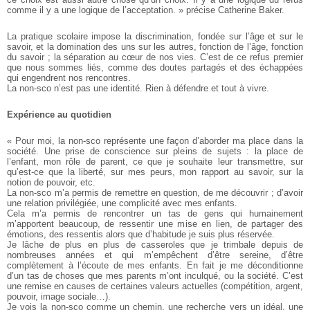
comme il y a une logique de l’acceptation. » précise Catherine Baker.
La pratique scolaire impose la discrimination, fondée sur l’âge et sur le
savoir, et la domination des uns sur les autres, fonction de l’âge, fonction
du savoir ; la séparation au cœur de nos vies. C’est de ce refus premier
que nous sommes liés, comme des doutes partagés et des échappées
qui engendrent nos rencontres.
La non-sco n’est pas une identité. Rien à défendre et tout à vivre.
Expérience au quotidien
« Pour moi, la non-sco représente une façon d’aborder ma place dans la
société. Une prise de conscience sur pleins de sujets : la place de
l’enfant, mon rôle de parent, ce que je souhaite leur transmettre, sur
qu’est-ce que la liberté, sur mes peurs, mon rapport au savoir, sur la
notion de pouvoir, etc.
La non-sco m’a permis de remettre en question, de me découvrir ; d’avoir
une relation privilégiée, une complicité avec mes enfants.
Cela m’a permis de rencontrer un tas de gens qui humainement
m’apportent beaucoup, de ressentir une mise en lien, de partager des
émotions, des ressentis alors que d’habitude je suis plus réservée.
Je lâche de plus en plus de casseroles que je trimbale depuis de
nombreuses années et qui m’empêchent d’être sereine, d’être
complètement à l’écoute de mes enfants. En fait je me déconditionne
d’un tas de choses que mes parents m’ont inculqué, ou la société. C’est
une remise en causes de certaines valeurs actuelles (compétition, argent,
pouvoir, image sociale…).
Je vois la non-sco comme un chemin, une recherche vers un idéal, une