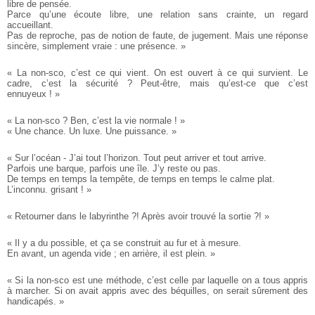
libre de pensée.
Parce qu’une écoute libre, une relation sans crainte, un regard
accueillant.
Pas de reproche, pas de notion de faute, de jugement. Mais une réponse
sincère, simplement vraie : une présence. »
« La non-sco, c’est ce qui vient. On est ouvert à ce qui survient.
Le
cadre, c’est la sécurité ? Peut-être, mais qu’est-ce que c’est
ennuyeux ! »
« La non-sco ? Ben, c’est la vie normale ! »
« Une chance. Un luxe. Une puissance. »
« Sur l’océan - J’ai tout l’horizon. Tout peut arriver et tout arrive.
Parfois une barque, parfois une île. J’y reste ou pas.
De temps en temps la tempête, de temps en temps le calme plat.
L’inconnu. grisant ! »
« Retourner dans le labyrinthe ?! Après avoir trouvé la sortie ?! »
« Il y a du possible, et ça se construit au fur et à mesure.
En avant, un agenda vide ; en arrière, il est plein. »
« Si la non-sco est une méthode, c’est celle par laquelle on a tous appris
à marcher. Si on avait appris avec des béquilles, on serait sûrement des
handicapés. »