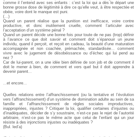
comme il l’entend avec ses enfants : c’est la loi qui a dès le départ une
bonne grosse dose de légitimité à dire ce qu’elle veut, à être respectée et
obéie, voire dont le manque est puni.
(…)
Quand un parent réalise que la punition est inefficace, voire contre
productive, et donc inutilement cruelle, comment l’articuler avec
l’acceptation d’un système pénal ?
Quand un parent décide une bonne fois pour toute de ne pas (trop) définir
à l’avance ce que doit savoir et comment doit s’épanouir un jeune
individu, quand il perçoit, et reçoit en cadeau, la beauté d’une maturation
accompagnée et non coachée, prémachée, standardisée... comment
vivre avec le jugement de désobéissance ou d’échec qui lui pend au
nez ?
Car de lui-parent, on a une idée bien définie de son job et de comment il
doit le mener à bien, de comment et vers quel but il doit apprendre à
devenir parent...
...et encore...
Quelles relations entre l’affranchissement (ou la tentative et l’évolution
vers l’affranchissement) d’un système de domination adulte au sein de sa
famille et l’affranchissement de règles sociales improductives,
inappropriées, injustes ? Critiquer la loi, qualifier certaines d’injustes ou
d’inadéquates, décider de s’y soustraire, n’est-ce pas le rejet de l’autorité
arbitraire, n’est-ce pas le même acte que celui de l’enfant qui un jour
résiste à des injonctions injustes ou inadéquates ?
(Bul. led’a)