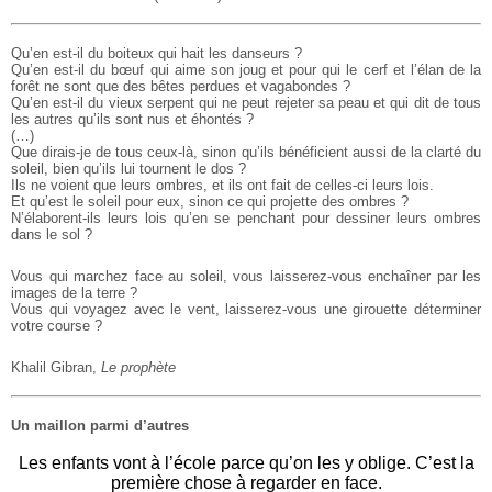
Qu’en est-il du boiteux qui hait les danseurs ?
Qu’en est-il du bœuf qui aime son joug et pour qui le cerf et l’élan de la
forêt ne sont que des bêtes perdues et vagabondes ?
Qu’en est-il du vieux serpent qui ne peut rejeter sa peau et qui dit de tous
les autres qu’ils sont nus et éhontés ?
(…)
Que dirais-je de tous ceux-là, sinon qu’ils bénéficient aussi de la clarté du
soleil, bien qu’ils lui tournent le dos ?
Ils ne voient que leurs ombres, et ils ont fait de celles-ci leurs lois.
Et qu’est le soleil pour eux, sinon ce qui projette des ombres ?
N’élaborent-ils leurs lois qu’en se penchant pour dessiner leurs ombres
dans le sol ?
Vous qui marchez face au soleil, vous laisserez-vous enchaîner par les
images de la terre ?
Vous qui voyagez avec le vent, laisserez-vous une girouette déterminer
votre course ?
Khalil Gibran,
Le prophète
Un maillon parmi d’autres
Les enfants vont à l’école parce qu’on les y oblige. C’est la
première chose à regarder en face.