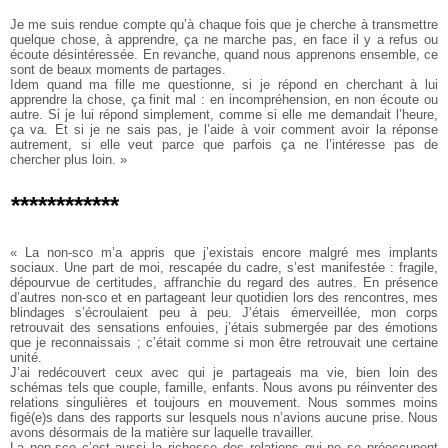
Je me suis rendue compte qu’à chaque fois que je cherche à transmettre
quelque chose, à apprendre, ça ne marche pas, en face il y a refus ou
écoute désintéressée. En revanche, quand nous apprenons ensemble, ce
sont de beaux moments de partages.
Idem quand ma fille me questionne, si je répond en cherchant à lui
apprendre la chose, ça finit mal : en incompréhension, en non écoute ou
autre. Si je lui répond simplement, comme si elle me demandait l’heure,
ça va. Et si je ne sais pas, je l’aide à voir comment avoir la réponse
autrement, si elle veut parce que parfois ça ne l’intéresse pas de
chercher plus loin. »
************
« La non-sco m’a appris que j’existais encore malgré mes implants
sociaux. Une part de moi, rescapée du cadre, s’est manifestée : fragile,
dépourvue de certitudes, affranchie du regard des autres. En présence
d’autres non-sco et en partageant leur quotidien lors des rencontres, mes
blindages s’écroulaient peu à peu. J’étais émerveillée, mon corps
retrouvait des sensations enfouies, j’étais submergée par des émotions
que je reconnaissais ; c’était comme si mon être retrouvait une certaine
unité.
J’ai redécouvert ceux avec qui je partageais ma vie, bien loin des
schémas tels que couple, famille, enfants. Nous avons pu réinventer des
relations singulières et toujours en mouvement. Nous sommes moins
figé(e)s dans des rapports sur lesquels nous n’avions aucune prise. Nous
avons désormais de la matière sur laquelle travailler.
La non-sco c’est aussi la richesse des relations qui ne se préoccupent