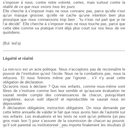
s’imposer à nous, contre notre volonté, certes, mais surtout
contre la
réalité de ce que nous vivons tous les jours
.
Elle cherche à s’imposer mais ne nous convainc pas, parce qu’elle n’est
qu’un masque grossier, qu’elle ne cache qu’une intention bien plus
prosaïque que nous connaissons trop bien : “tu n’iras nul part que je ne
l’ai décidé“. Elle cherche à s’imposer mais ne nous touche pas, parce que
cette idée comme sa pratique n’ont déjà plus court sur nos lieux de vie
quotidiens.
(Bul. led’a)
Légalité et réalité
La non-sco est un acte politique. Nous n’acceptons pas de reconnaître le
pouvoir de l’institution qu’est l’école. Nous ne la combattons pas, nous la
refusons. Et nous finirions même par l’ignorer… s’il n’y avait cette
obligation de déclaration.
Qu’avons nous à déclarer ? Que nos enfants, comme nous-même sont
libres de s’instruire comme bon leur semble et qu’aucune évaluation ne
saurait rendre compte des connaissances de chacun, puisqu’étant
singulières, aucun outil objectif et reproductible ne saurait nous en
déposséder.
À déclaration obligatoire, instruction obligatoire. On nous demande par
cette lettre annuelle de valider le fait que nous avons bien de l’autorité sur
nos enfants. Les évaluations et les tests ne sont qu’un prétexte (un peu
gros mais bon !) pour s’assurer de la soumission de chacun au pouvoir,
qu’il soit parental ou institutionnel ; peu importe finalement les résultats (il