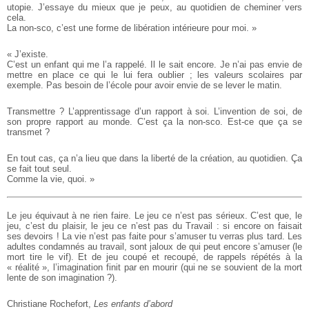
utopie. J’essaye du mieux que je peux, au quotidien de cheminer vers
cela.
La non-sco, c’est une forme de libération intérieure pour moi. »
« J’existe.
C’est un enfant qui me l’a rappelé. Il le sait encore. Je n’ai pas envie de
mettre en place ce qui le lui fera oublier ; les valeurs scolaires par
exemple. Pas besoin de l’école pour avoir envie de se lever le matin.
Transmettre ? L’apprentissage d’un rapport à soi. L’invention de soi, de
son propre rapport au monde. C’est ça la non-sco. Est-ce que ça se
transmet ?
En tout cas, ça n’a lieu que dans la liberté de la création, au quotidien. Ça
se fait tout seul.
Comme la vie, quoi. »
Le jeu équivaut à ne rien faire. Le jeu ce n’est pas sérieux. C’est que, le
jeu, c’est du plaisir, le jeu ce n’est pas du Travail : si encore on faisait
ses devoirs ! La vie n’est pas faite pour s’amuser tu verras plus tard. Les
adultes condamnés au travail, sont jaloux de qui peut encore s’amuser (le
mort tire le vif). Et de jeu coupé et recoupé, de rappels répétés à la
« réalité », l’imagination finit par en mourir (qui ne se souvient de la mort
lente de son imagination ?).
Christiane Rochefort,
Les enfants d’abord