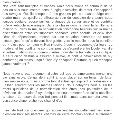
bien vivante.
Nos voix sont multiples et variées. Mais nous avons en commun de ne
pas ou plus nous inscrire dans la logique scolaire, de tenter d’échapper à
ses ravages. Qu’elle s’impose à des groupes pris par classe d’âge entre
quatre murs, ou qu’elle se diffuse au sein du quotidien de chacun, cette
logique scolaire repose sur les pratiques de surveillance et de contrôle
qu’elle véhicule et enseigne. Dans la classe comme dans la famille, à la
maison ou dans la rue, la scolarisation fonctionne toujours sur la même
discrimination entre les supposés sachants, êtres aboutis, et ceux dont
l’état de dépendance, imposé par une situation construite de toutes
pièces, justifie qu’ils doivent être guidés vers le modèle, sous la bannière
du « c’est pour ton bien ». Peu importe à quoi il ressemble d’ailleurs, ce
modèle, et les conflits ne sont pas près de s’éteindre entre École, Famille
et autres institutions ou communautés, pour définir les valeurs à inculquer
à ceux qu’on destine à assurer la relève, et dont le devoir reste de s’y
conformer, au moins jusqu’à l’âge d’y échapper. Pourtant, qui en réchappe
jamais vraiment ?
Nous n’avons pas forcément d’autre but que de simplement mener une
vie sans école. Ce qui déjà suffit à nous placer sur un terrain de lutte,
bien malgré nous, mais comme tant d’autres qui aspirent à rester en vie.
Et bien souvent pour les mêmes raisons. Nous côtoyons nous aussi les
effets quotidiens de la normalisation des êtres, des poursuites de la
déviance, de la volonté systémique de nous ramener à ce qu’ils appellent
la raison. La raison du plus fort pensent-ils ; mais sans compter avec la
puissance d’une relation de chair et d’os.
Il est de tradition que ceux qui accueillent les nouvellement nés soient
d’emblée baptisés parents, chargés de cette fonction sociale si rarement