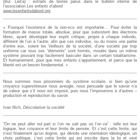
(Bul. Led’a) : extraits de textes parus dans le bulletin interne de
l’association
Les enfants d’abord
www.lesenfantsdabord.org
« Pourquoi l’existence de la non-sco est importante… Pour éviter la
formation de masse totale, absolue, pour que subsistent des électrons
libres, ayant développé leur esprit critique, propre à chaque individu,
différent de l’un à l’autre, afin que ces individus, ou du moins une partie
d’entre eux, soient les Veilleurs de la société, d’une société par trop
uniforme car tous ses “éléments“ sont formés, moulés dans un même
système pouvant trop facilement basculer dans un certain totalitarisme.
Et humainement, pour que mes enfants s’appartiennent, et parce que la
liberté est un besoin fondamental. »
Nous sommes tous prisonniers du système scolaire, si bien qu’une
croyance superstitieuse nous aveugle, nous persuade que le savoir n’a
de valeur que s’il nous est imposé, puis nous l’imposerons à d’autres –
production et reproduction du savoir.
Ivan Illich,
Déscolariser la société
“On ne peut aller nul part si l’on ne sait pas où l’on va“ : telle est leur
logique, leur croyance et leur limite de pensée. Et c’est cette limite, qui
n’est finalement qu’un dogme, qui dénote une orientation idéologique, un
choix politique, c’est cette limite qui est inscrite dans la loi et veut