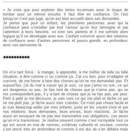
« Je crois que pour explorer des terres inconnues avec le risque de
tomber pour se relever ensuite, il faut être en confiance. On l’est
lorsqu’on n’est pas jugé, qu’on est bien accueilli dans ses demandes.
Je pense que pour un enfant, les premières personnes avec qui la
confiance peut s’installer par tout l’amour qu’on leur témoigne et par
l’attention à leurs besoins, ce sont ses parents et il me semble alors
logique qu’il se développe avec eux. L’enfant construit aussi des relations
de confiance avec d’autres personnes et pourra grandir, en profondeur,
avec ces personnes là.
**********
On m’a tant forcé : à manger, à apprendre, à me méfier de telle ou telle
situation, à être comme ci ou comme ça. J’ai cru bon, pour m’adapter et
survivre, de me forcer à faire des choses qu’on ne me demandait pas. Et
aujourd’hui, j’ai du mal à savoir qui je suis, ce que j’aime ou non, ce qui
est dangereux ou pas. Je fais tant de choses que je n’aime pas, qui ne
me correspondent pas, il y a tant de choses que je ne fais pas, par peur.
Petit à petit je me découvre, je vais vers ce qui me plaît et lâche ce qui
ne me plaît pas, je lâche aussi mes craintes. Ce n’est pas chose facile et
je suis beaucoup aidée par mes enfants, juste en les voyant vivre et par
nos relations, leurs demandes, leurs envies, leurs réactions. Je lâche
aussi en essayant de ne pas leur transmettre ces obligations, ces peurs
qu’on m’a transmises. Je réalise souvent comme c’est incroyable tout ce
qui est ancré en moi de normes, schémas culturels et sociaux, comme
c’est ancré très en profondeur et comme il est dur de s’en défaire mais