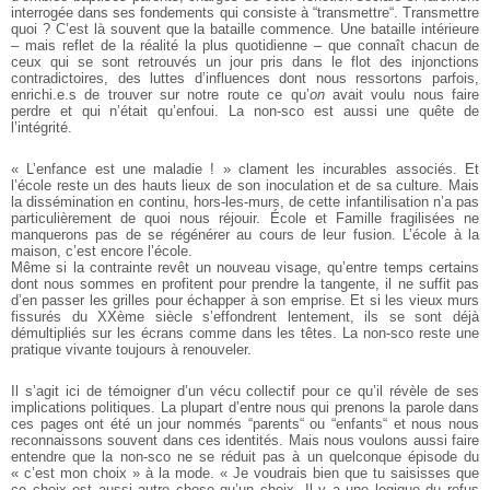
interrogée dans ses fondements qui consiste à “transmettre“. Transmettre
quoi ? C’est là souvent que la bataille commence. Une bataille intérieure
– mais reflet de la réalité la plus quotidienne – que connaît chacun de
ceux qui se sont retrouvés un jour pris dans le flot des injonctions
contradictoires, des luttes d’influences dont nous ressortons parfois,
enrichi.e.s de trouver sur notre route ce qu’
on
avait voulu nous faire
perdre et qui n’était qu’enfoui. La non-sco est aussi une quête de
l’intégrité.
« L’enfance est une maladie ! » clament les incurables associés. Et
l’école reste un des hauts lieux de son inoculation et de sa culture. Mais
la dissémination en continu, hors-les-murs, de cette infantilisation n’a pas
particulièrement de quoi nous réjouir. École et Famille fragilisées ne
manquerons pas de se régénérer au cours de leur fusion. L’école à la
maison, c’est encore l’école.
Même si la contrainte revêt un nouveau visage, qu’entre temps certains
dont nous sommes en profitent pour prendre la tangente, il ne suffit pas
d’en passer les grilles pour échapper à son emprise. Et si les vieux murs
fissurés du XXème siècle s’effondrent lentement, ils se sont déjà
démultipliés sur les écrans comme dans les têtes. La non-sco reste une
pratique vivante toujours à renouveler.
Il s’agit ici de témoigner d’un vécu collectif pour ce qu’il révèle de ses
implications politiques. La plupart d’entre nous qui prenons la parole dans
ces pages ont été un jour nommés “parents“ ou “enfants“ et nous nous
reconnaissons souvent dans ces identités. Mais nous voulons aussi faire
entendre que la non-sco ne se réduit pas à un quelconque épisode du
« c’est mon choix » à la mode. « Je voudrais bien que tu saisisses que
ce choix est aussi autre chose qu’un choix. Il y a une logique du refus