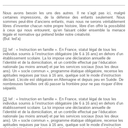
Nous avons besoin les uns des autres. Il ne s’agit pas ici, malgré
certaines impressions, de la défense des enfants seulement. Nous
sommes peut-être d’anciens enfants, mais nous ne serons véritablement
libres d’inventer chacun notre propre histoire, libre d’en offrir la possibilité
à ceux qui nous entourent, qu’en faisant céder ensemble la menace
légale et normative qui prétend brider notre créativité.
(Bul. led’a)
[
1
]
Ief : « Instruction en famille ». En France, statut légal de tous les
individus soumis à l’instruction obligatoire (de 6 à 16 ans) en dehors d’un
établissement scolaire. La loi impose une déclaration annuelle de
l’identité et de la domiciliation, et un contrôle effectué par l’éducation
nationale (au moins annuel) et par les services sociaux (tous les deux
ans). Un « socle commun », programme étatique obligatoire, recense les
aptitudes requises par tous à 16 ans, quelque soit le mode d’instruction
déclaré. L’école est obligatoire en Allemagne et depuis peu en Suède. De
nombreuses familles ont dû passer la frontière pour ne pas risquer d’être
séparés.
[
2
]
Ief : « Instruction en famille ». En France, statut légal de tous les
individus soumis à l’instruction obligatoire (de 6 à 16 ans) en dehors d’un
établissement scolaire. La loi impose une déclaration annuelle de
l’identité et de la domiciliation, et un contrôle effectué par l’éducation
nationale (au moins annuel) et par les services sociaux (tous les deux
ans). Un « socle commun », programme étatique obligatoire, recense les
aptitudes requises par tous à 16 ans, quelque soit le mode d’instruction