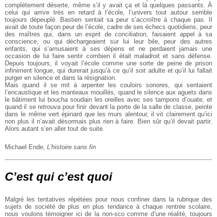
complètement déserte, même s’il y avait ça et là quelques passants. À
celui qui arrive très en retard à l’école, l’univers tout autour semble
toujours dépeuplé. Bastien sentait sa peur s’accroître à chaque pas. Il
avait de toute façon peur de l’école, cadre de ses échecs quotidiens, peur
des maîtres qui, dans un esprit de conciliation, faisaient appel à sa
conscience, ou qui déchargeaient sur lui leur bile, peur des autres
enfants, qui s’amusaient à ses dépens et ne perdaient jamais une
occasion de lui faire sentir combien il était maladroit et sans défense.
Depuis toujours, il voyait l’école comme une sorte de peine de prison
infiniment longue, qui durerait jusqu’à ce qu’il soit adulte et qu’il lui fallait
purger en silence et dans la résignation.
Mais quand il se mit à arpenter les couloirs sonores, qui sentaient
l’encaustique et les manteaux mouillés, quand le silence aux aguets dans
le bâtiment lui boucha soudain les oreilles avec ses tampons d’ouate, et
quand il se retrouva pour finir devant la porte de la salle de classe, peinte
dans le même vert épinard que les murs alentour, il vit clairement qu’ici
non plus il n’avait désormais plus rien à faire. Bien sûr qu’il devait partir.
Alors autant s’en aller tout de suite.
Michael Ende,
L’histoire sans fin
C’est qui c’est quoi
Malgré les tentatives répétées pour nous confiner dans la rubrique des
sujets de société de plus en plus tendance à chaque rentrée scolaire,
nous voulons témoigner ici de la non-sco comme d’une réalité, toujours