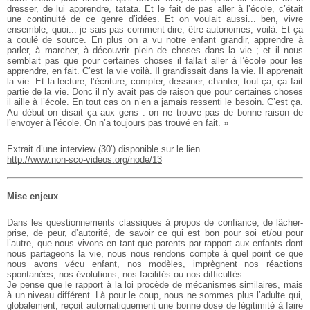
dresser, de lui apprendre, tatata. Et le fait de pas aller à l’école, c’était
une continuité de ce genre d’idées. Et on voulait aussi... ben, vivre
ensemble, quoi... je sais pas comment dire, être autonomes, voilà. Et ça
a coulé de source. En plus on a vu notre enfant grandir, apprendre à
parler, à marcher, à découvrir plein de choses dans la vie ; et il nous
semblait pas que pour certaines choses il fallait aller à l’école pour les
apprendre, en fait. C’est la vie voilà. Il grandissait dans la vie. Il apprenait
la vie. Et la lecture, l’écriture, compter, dessiner, chanter, tout ça, ça fait
partie de la vie. Donc il n’y avait pas de raison que pour certaines choses
il aille à l’école. En tout cas on n’en a jamais ressenti le besoin. C’est ça.
Au début on disait ça aux gens : on ne trouve pas de bonne raison de
l’envoyer à l’école. On n’a toujours pas trouvé en fait. »
Extrait d’une interview (30’) disponible sur le lien
http://www.non-sco-videos.org/node/13
Mise enjeux
Dans les questionnements classiques à propos de confiance, de lâcher-
prise, de peur, d’autorité, de savoir ce qui est bon pour soi et/ou pour
l’autre, que nous vivons en tant que parents par rapport aux enfants dont
nous partageons la vie, nous nous rendons compte à quel point ce que
nous avons vécu enfant, nos modèles, imprègnent nos réactions
spontanées, nos évolutions, nos facilités ou nos difficultés.
Je pense que le rapport à la loi procède de mécanismes similaires, mais
à un niveau différent. Là pour le coup, nous ne sommes plus l’adulte qui,
globalement, reçoit automatiquement une bonne dose de légitimité à faire