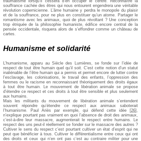
traumatisme
lorsqu’il cessera d’en occuper le centre. Reconnaître la
souffrance cachée des êtres qui nous entourent
engendrera une véritable
révolution copernicienne.
L’âme humaine y perdra le monopole du plaisir
et de la
souffrance, pour ne plus en constituer qu’un atome.
Partager le
romantisme avec les animaux, quoi de plus
révoltant ? Une conception
trop étriquée de la
philosophie humaniste, édifice encore central de la
pensée occidentale, risquera alors de s’effondrer
comme un château de
cartes.
Humanisme et solidarité
L’humanisme, apparu au Siècle des Lumières, se fonde
sur l’idée de
respect de tout être humain quel qu’il
soit. C’est cette notion d’un statut
inaliénable de l’être
humain qui a permis et permet encore de lutter contre
l’esclavage, les colonisations, le travail des enfants,
l’oppression des
femmes ou le racisme en reconnaissant
théoriquement des droits égaux
à tout être humain. Le
mouvement de libération animale se propose
d’étendre
ce respect et ces droits à tout être sensible et plus
seulement
aux humains.
Mais les militants du mouvement de libération animale
s’entendent
souvent répondre qu’étendre ce respect
aux animaux saboterait
l’humanisme. Paul Ariès par
exemple, qui défend cette idée
[
26
]
,
n’explique pourtant
pas vraiment en quoi l’absence de droit des animaux,
c’est-à-dire leur massacre, augmenterait le respect
entre humains. Le
respect des uns peut-il réellement se
fonder sur le massacre des autres ?
Cultiver le sens du
respect c’est pourtant cultiver un état d’esprit qui ne
peut que bénéficier à tous. Cultiver le différentialisme
entre ceux qui ont
des droits et ceux qui n’en ont pas
c’est au contraire militer pour une