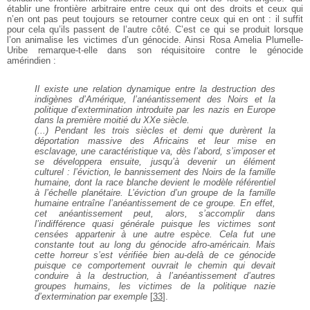
établir une
frontière arbitraire entre ceux qui ont des droits et
ceux qui
n’en ont pas peut toujours se retourner contre
ceux qui en ont : il suffit
pour cela qu’ils passent de
l’autre côté. C’est ce qui se produit lorsque
l’on
animalise les victimes d’un génocide. Ainsi Rosa Amelia
Plumelle-
Uribe remarque-t-elle dans son réquisitoire
contre le génocide
amérindien :
Il existe une relation dynamique entre la
destruction des
indigènes d’Amérique,
l’anéantissement des Noirs et la
politique
d’extermination introduite par les nazis en
Europe
dans la première moitié du XXe
siècle.
(...) Pendant les trois siècles et demi que
durèrent la
déportation massive des
Africains et leur mise en
esclavage, une
caractéristique va, dès l’abord, s’imposer et
se développera ensuite, jusqu’à devenir un
élément
culturel : l’éviction, le bannissement
des Noirs de la famille
humaine,
dont la race blanche devient le modèle
référentiel
à l’échelle planétaire. L’éviction
d’un groupe de la famille
humaine entraîne
l’anéantissement de ce groupe. En effet,
cet
anéantissement peut, alors, s’accomplir
dans
l’indifférence quasi générale puisque
les victimes sont
censées appartenir à une
autre espèce. Cela fut une
constante tout au
long du génocide afro-américain. Mais
cette
horreur s’est vérifiée bien au-delà de ce
génocide
puisque ce comportement ouvrait
le chemin qui devait
conduire à la
destruction, à l’anéantissement d’autres
groupes humains, les victimes de la politique
nazie
d’extermination par exemple
[
33
]
.