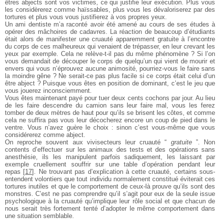
êtres
abjects sont vos victimes, ce qui justifie leur exécution.
Plus vous
les considèrerez comme haïssables, plus vous
les dévaloriserez par des
tortures et plus vous vous
justifierez à vos propres yeux.
Un ami dentiste m’a raconté avoir été amené au cours
de ses études à
opérer des mâchoires de cadavres. La
réaction de beaucoup d’étudiants
était alors de
manifester une cruauté apparemment gratuite à
l’encontre
du corps de ces malheureux qui venaient de
trépasser, en leur crevant les
yeux par exemple. Cela ne
relève-t-il pas du même phénomène ? Si l’on
vous
demandait de découper le corps de quelqu’un qui vient
de mourir et
envers qui vous n’éprouvez aucune
animosité, pourriez-vous le faire sans
la moindre gêne ?
Ne serait-ce pas plus facile si ce corps était celui d’un
être abject ? Puisque vous êtes en position de dominant,
c’est le jeu que
vous jouerez inconsciemment.
Vous êtes maintenant payé pour tuer deux cents
cochons par jour. Au lieu
de les faire descendre du
camion sans leur faire mal, vous les ferez
tomber de
deux mètres de haut pour qu’ils se brisent les côtes, et
comme
cela ne suffira pas vous leur décocherez encore
un coup de pied dans le
ventre. Vous n’avez guère le
choix : sinon c’est vous-même que vous
considérerez
comme abject.
On reproche souvent aux vivisecteurs leur cruauté
“
gratuite
”. Non
contents d’effectuer sur les animaux
des tests et des opérations sans
anesthésie, ils les
manipulent parfois sadiquement, les laissant par
exemple cruellement souffrir sur une table d’opération
pendant leur
repas
[
17
]
. Ne trouvant pas d’explication à
cette cruauté, certains sous-
entendent volontiers que
tout individu normalement constitué éviterait ces
tortures inutiles et que le comportement de ceux-là
prouve qu’ils sont des
monstres. C’est ne pas
comprendre qu’il s’agit pour eux de la seule issue
psychologique à la cruauté qu’implique leur rôle social
et que chacun de
nous serait très fortement tenté
d’adopter le même comportement dans
une situation
semblable.