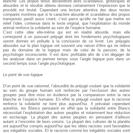
blanche
. Les propos
tenus deviendront alors scandaleux, grotesques et
absurdes et le résultat obtenu donnera certainement
l’impression que le
procédé est brutal. Cependant une
lecture attentive des deux textes
comparés montrera
que si le caractère absurde et scandaleux des propos
transposés paraît aussi criant, c’est parce qu’elle ne
fait que mettre en
relief l’idée, contenue dans le texte
original, que l’exploitation du monde
animal renforce
la solidarité au sein de l’espèce humaine.
C’est cette idée elle-même qui est en réalité absurde,
mais elle
correspond à un puissant préjugé dont les
fondements psychologiques
seront donnés en prélude à
la conclusion de ce livret. Les préjugés
absurdes sur le
plan logique ont souvent une raison d’être qui ne relève
pas du domaine de la logique mais de celui de la
passion, de la
psychologie inconsciente. Il est donc
profitable afin de s’en dégager de
les analyser dans un
premier temps sous l’angle logique puis dans un
second
temps sous l’angle psychologique.
Le point de vue logique
D’un point de vue rationnel, l’absurdité du préjugé
voulant que la solidarité
au sein du groupe humain soit
renforcée par l’exclusion des autres
groupes peut être
mise en évidence par la comparaison entre la race
blanche et l’espèce humaine. En effet le préjugé
voulant que le racisme
renforce la solidarité ne tient
plus aujourd’hui. Il prévalait cependant
autrefois, les
Blancs pensaient en effet que la solidarité entre Blancs
nécessitait l’exploitation des autres peuples et
notamment leur réduction
en esclavage. La plupart des
autres peuples en pensaient d’ailleurs
autant à
l’encontre de leurs voisins. La plupart des cultures de
la planète
ont aujourd’hui compris aujourd’hui que les
idées racistes sont favorables
aux inégalités sociales. Et
le racisme comme les inégalités sociales sont