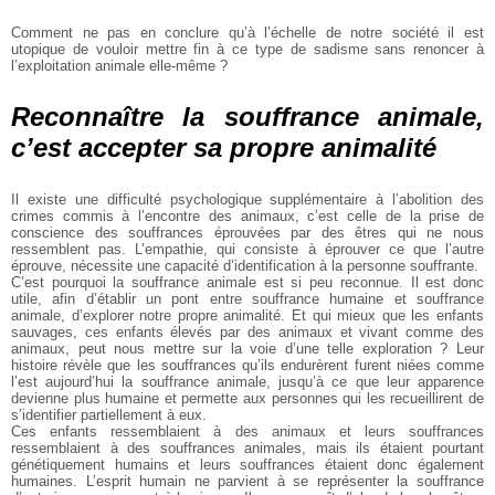
Comment ne pas en conclure qu’à l’échelle de notre
société il est
utopique de vouloir mettre fin à ce type
de sadisme sans renoncer à
l’exploitation animale elle-même ?
Reconnaître la souffrance animale,
c’est accepter sa propre animalité
Il existe une difficulté psychologique supplémentaire à
l’abolition des
crimes commis à l’encontre des animaux,
c’est celle de la prise de
conscience des souffrances
éprouvées par des êtres qui ne nous
ressemblent pas.
L’empathie, qui consiste à éprouver ce que l’autre
éprouve, nécessite une capacité d’identification à la
personne souffrante.
C’est pourquoi la souffrance animale est si peu reconnue.
Il est donc
utile, afin d’établir un pont entre souffrance
humaine et souffrance
animale, d’explorer notre propre
animalité. Et qui mieux que les enfants
sauvages, ces
enfants élevés par des animaux et vivant comme des
animaux, peut nous mettre sur la voie d’une telle
exploration ? Leur
histoire révèle que les souffrances qu’ils
endurèrent furent niées comme
l’est aujourd’hui la
souffrance animale, jusqu’à ce que leur apparence
devienne plus humaine et permette aux personnes qui les
recueillirent de
s’identifier partiellement à eux.
Ces enfants ressemblaient à des animaux et leurs
souffrances
ressemblaient à des souffrances animales,
mais ils étaient pourtant
génétiquement
humains et leurs
souffrances étaient donc également
humaines. L’esprit
humain ne parvient à se représenter la souffrance