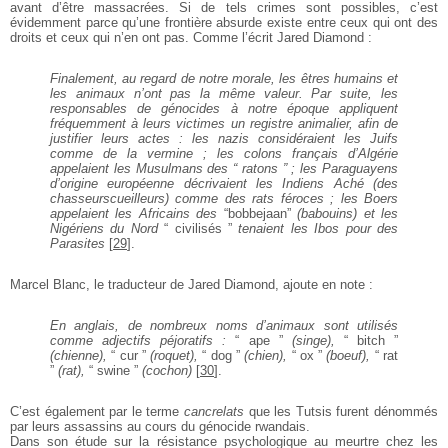
avant d’être massacrées.
Si de tels crimes sont possibles, c’est
évidemment
parce qu’une frontière absurde existe entre ceux qui
ont des
droits et ceux qui n’en ont pas. Comme l’écrit
Jared Diamond :
Finalement, au regard de notre morale, les
êtres humains et
les animaux n’ont pas la
même valeur. Par suite, les
responsables de
génocides à notre époque appliquent
fréquemment à leurs victimes un registre
animalier, afin de
justifier leurs actes : les
nazis considéraient les Juifs
comme de la
vermine ; les colons français d’Algérie
appelaient les Musulmans des “ ratons ” ; les
Paraguayens
d’origine européenne
décrivaient les Indiens Aché (des
chasseurscueilleurs)
comme des rats féroces ; les
Boers
appelaient les Africains des
“bobbejaan”
(babouins) et les
Nigériens du
Nord
“ civilisés ”
tenaient les Ibos pour des
Parasites
[
29
]
.
Marcel Blanc, le traducteur de Jared Diamond, ajoute
en note :
En anglais, de nombreux noms d’animaux
sont utilisés
comme adjectifs péjoratifs :
“ ape ”
(singe),
“ bitch ”
(chienne),
“ cur ”
(roquet),
“ dog ”
(chien),
“ ox ”
(boeuf),
“ rat
”
(rat),
“ swine ”
(cochon)
[
30
]
.
C’est également par le terme
cancrelats
que les Tutsis
furent dénommés
par leurs assassins au cours du
génocide rwandais.
Dans son étude sur la résistance psychologique au
meurtre chez les