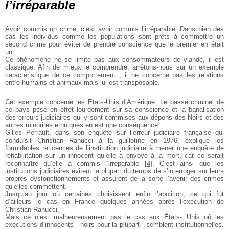
l’irréparable
Avoir commis un crime, c’est avoir commis
l’irréparable. Dans bien des
cas les individus comme les
populations sont prêts à commettre un
second crime
pour éviter de prendre conscience que le premier en
était
un.
Ce phénomène ne se limite pas aux consommateurs de
viande, il est
classique. Afin de mieux le comprendre,
arrêtons-nous sur un exemple
caractéristique de ce
comportement ; il ne concerne pas les relations
entre
humains et animaux mais lui est transposable.
Cet exemple concerne les États-Unis d’Amérique. Le
passé criminel de
ce pays pèse en effet lourdement sur
sa conscience et la banalisation
des erreurs judiciaires
qui y sont commises aux dépens des Noirs et des
autres
minorités ethniques en est une conséquence.
Gilles Perrault, dans son enquête sur l’erreur judiciaire
française qui
conduisit Christian Ranucci à la guillotine
en 1976, explique les
formidables réticences de
l’institution judiciaire à mener une enquête de
réhabilitation sur un innocent qu’elle a envoyé à la
mort, car ce serait
reconnaître qu’elle a commis
l’irréparable
[
4
]
. C’est ainsi que les
institutions judiciaires
évitent la plupart du temps de s’interroger sur leurs
propres dysfonctionnements et assurent de la sorte
l’avenir des crimes
qu’elles commettent.
Jusqu’au jour où certaines choisissent enfin l’abolition,
ce qui fut
d’ailleurs le cas en France quelques années
après l’exécution de
Christian Ranucci.
Mais ce n’est malheureusement pas le cas aux États-
Unis où les
exécutions d’innocents - noirs pour la
plupart - semblent institutionnelles.