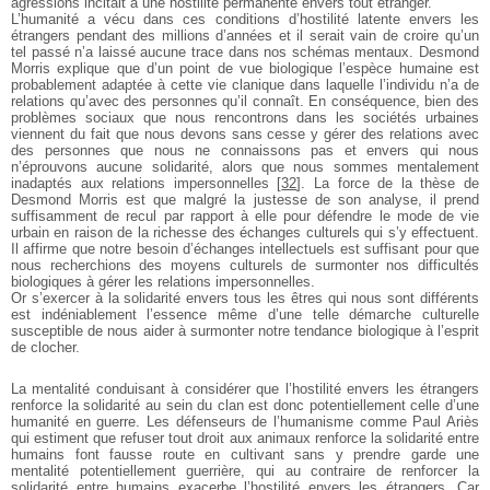
agressions incitait à une hostilité
permanente envers tout étranger.
L’humanité a vécu dans ces conditions d’hostilité
latente envers les
étrangers pendant des millions
d’années et il serait vain de croire qu’un
tel passé n’a
laissé aucune trace dans nos schémas mentaux.
Desmond
Morris explique que d’un point de vue
biologique l’espèce humaine est
probablement adaptée
à cette vie clanique dans laquelle l’individu n’a de
relations qu’avec des personnes qu’il connaît. En
conséquence, bien des
problèmes sociaux que nous
rencontrons dans les sociétés urbaines
viennent du fait
que nous devons sans cesse y gérer des relations avec
des personnes que nous ne connaissons pas et envers
qui nous
n’éprouvons aucune solidarité, alors que nous
sommes mentalement
inadaptés aux relations
impersonnelles
[
32
]
. La force de la thèse de
Desmond Morris est que malgré la justesse de son analyse, il
prend
suffisamment de recul par rapport à elle pour
défendre le mode de vie
urbain en raison de la richesse
des échanges culturels qui s’y effectuent.
Il affirme que
notre besoin d’échanges intellectuels est suffisant pour
que
nous recherchions des moyens culturels de
surmonter nos difficultés
biologiques à gérer les
relations impersonnelles.
Or s’exercer à la solidarité envers tous les êtres qui
nous sont différents
est indéniablement l’essence
même d’une telle démarche culturelle
susceptible de
nous aider à surmonter notre tendance biologique à
l’esprit
de clocher.
La mentalité conduisant à considérer que l’hostilité
envers les étrangers
renforce la solidarité au sein du
clan est donc potentiellement celle d’une
humanité en
guerre. Les défenseurs de l’humanisme comme Paul
Ariès
qui estiment que refuser tout droit aux animaux
renforce la solidarité entre
humains font fausse route
en cultivant sans y prendre garde une
mentalité
potentiellement guerrière, qui au contraire de
renforcer la
solidarité entre humains exacerbe
l’hostilité envers les étrangers. Car