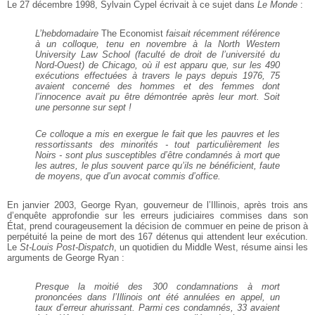
Le 27 décembre
1998, Sylvain Cypel écrivait à ce sujet dans
Le Monde
:
L’hebdomadaire
The Economist
faisait
récemment référence
à un colloque, tenu en
novembre à la North Western
University Law
School (faculté de droit de l’université du
Nord-Ouest) de Chicago, où il est apparu
que, sur les 490
exécutions effectuées à
travers le pays depuis 1976, 75
avaient
concerné des hommes et des femmes dont
l’innocence avait pu être démontrée après
leur mort. Soit
une personne sur sept !
Ce colloque a mis en exergue le fait que les
pauvres et les
ressortissants des minorités -
tout particulièrement les
Noirs - sont plus
susceptibles d’être condamnés à mort que
les autres, le plus souvent parce qu’ils ne
bénéficient, faute
de moyens, que d’un
avocat commis d’office.
En janvier 2003, George Ryan, gouverneur de l’Illinois,
après trois ans
d’enquête approfondie sur les erreurs
judiciaires commises dans son
État, prend courageusement
la décision de commuer en peine de prison à
perpétuité la peine de mort des 167 détenus qui attendent
leur exécution.
Le
St-Louis Post-Dispatch
, un quotidien du
Middle West, résume ainsi les
arguments de George Ryan :
Presque la moitié des 300 condamnations à
mort
prononcées dans l’Illinois ont été
annulées en appel, un
taux d’erreur
ahurissant. Parmi ces condamnés, 33 avaient