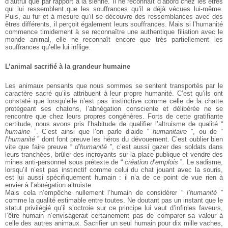
d’autrui
que par rapport à la sienne. Il ne reconnaît d’abord chez
les êtres
qui lui ressemblent que les souffrances qu’il a
déjà vécues lui-même.
Puis, au fur et à mesure qu’il se
découvre des ressemblances avec des
êtres différents, il
perçoit également leurs souffrances. Mais si l’humanité
commence timidement à se reconnaître une authentique
filiation avec le
monde animal, elle ne reconnaît encore
que très partiellement les
souffrances qu’elle lui inflige.
L’animal sacrifié à la grandeur humaine
Les animaux pensants que nous sommes se sentent
transportés par le
caractère sacré qu’ils attribuent à leur
propre humanité. C’est qu’ils ont
constaté que lorsqu’elle
n’est pas instinctive comme celle de la chatte
protégeant
ses chatons, l’abnégation consciente et délibérée ne se
rencontre que chez leurs propres congénères. Forts de
cette gratifiante
certitude, nous avons pris l’habitude de
qualifier l’altruisme de qualité “
humaine
”. C’est ainsi
que l’on parle d’aide “
humanitaire
”, ou de
“
l’humanité
” dont font preuve les héros du dévouement.
C’est oublier bien
vite que faire preuve “
d’humanité
”,
c’est aussi gazer des soldats dans
leurs tranchées, brûler
des incroyants
sur la
place
publique
et vendre des
mines
anti-personnel sous prétexte de “
création d’emplois
”. Le
sadisme,
lorsqu’il n’est pas instinctif comme celui du chat
jouant avec la souris,
est lui aussi spécifiquement humain :
il n’a de ce point de vue rien à
envier à l’abnégation
altruiste.
Mais cela n’empêche nullement l’humain de considérer
“
l’humanité
”
comme la qualité estimable entre toutes.
Ne doutant pas un instant que le
statut privilégié qu’il
s’octroie sur ce principe lui vaut d’infinies faveurs,
l’être
humain n’envisagerait certainement pas de comparer sa
valeur à
celle des autres animaux. Sacrifier un seul humain
pour dix mille vaches,