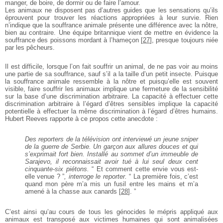
manger, de boire, de dormir ou de faire
l’amour.
Les animaux ne disposent pas d’autres guides que les
sensations qu’ils
éprouvent pour trouver les réactions
appropriées à leur survie. Rien
n’indique que la
souffrance animale présente une différence avec la
nôtre,
bien au contraire. Une équipe britannique vient
de mettre en évidence la
souffrance des poissons
mordant à l’hameçon
[
27
]
, presque toujours niée
par les
pêcheurs.
Il est difficile, lorsque l’on fait souffrir un animal, de ne
pas voir au moins
une partie de sa souffrance, sauf s’il
a la taille d’un petit insecte. Puisque
la souffrance
animale ressemble à la nôtre et puisqu’elle est souvent
visible, faire souffrir les animaux implique une
fermeture de la sensibilité
sur la base d’une
discrimination arbitraire. La capacité à effectuer cette
discrimination arbitraire à l’égard d’êtres sensibles
implique la capacité
potentielle à effectuer la même
discrimination à l’égard d’êtres humains.
Hubert
Reeves rapporte à ce propos cette anecdote :
Des reporters de la télévision ont interviewé
un jeune sniper
de la guerre de Serbie. Un
garçon aux allures douces et qui
s’exprimait
fort bien. Installé au sommet d’un immeuble
de
Sarajevo, il reconnaissait avoir tué à lui
seul deux cent
cinquante-six piétons.
“ Et
comment cette envie vous est-
elle venue ? ”
,
interroge le reporter.
“ La première fois,
c’est
quand mon père m’a mis un fusil entre
les mains et m’a
amené à la chasse aux
canards
[
28
]
. ”
C’est ainsi qu’au cours de tous les génocides le mépris
appliqué aux
animaux est transposé aux victimes
humaines qui sont animalisées