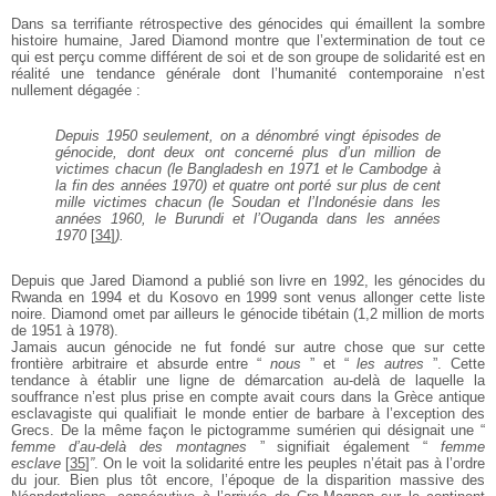
Dans sa terrifiante rétrospective des génocides qui
émaillent la sombre
histoire humaine, Jared Diamond
montre que l’extermination de tout ce
qui est perçu
comme différent de soi et de son groupe de solidarité
est en
réalité une tendance générale dont l’humanité
contemporaine n’est
nullement dégagée :
Depuis 1950 seulement, on a dénombré vingt
épisodes de
génocide, dont deux ont
concerné plus d’un million de
victimes
chacun (le Bangladesh en 1971 et le
Cambodge à
la fin des années 1970) et
quatre ont porté sur plus de cent
mille
victimes chacun (le Soudan et l’Indonésie
dans les
années 1960, le Burundi et
l’Ouganda dans les années
1970
[
34
]
).
Depuis que Jared Diamond a publié son livre en 1992,
les génocides du
Rwanda en 1994 et du Kosovo en 1999
sont venus allonger cette liste
noire. Diamond omet par
ailleurs le génocide tibétain (1,2 million de morts
de
1951 à 1978).
Jamais aucun génocide ne fut fondé sur autre chose que
sur cette
frontière arbitraire et absurde entre “
nous
”
et “
les autres
”. Cette
tendance à établir une ligne de
démarcation au-delà de laquelle la
souffrance n’est
plus prise en compte avait cours dans la Grèce antique
esclavagiste qui qualifiait le monde entier de barbare à
l’exception des
Grecs. De la même façon le
pictogramme sumérien qui désignait une “
femme d’au-delà
des montagnes
” signifiait également “
femme
esclave
[
35
]
”
. On le voit la solidarité entre les peuples
n’était pas à l’ordre
du jour. Bien plus tôt encore,
l’époque de la disparition massive des