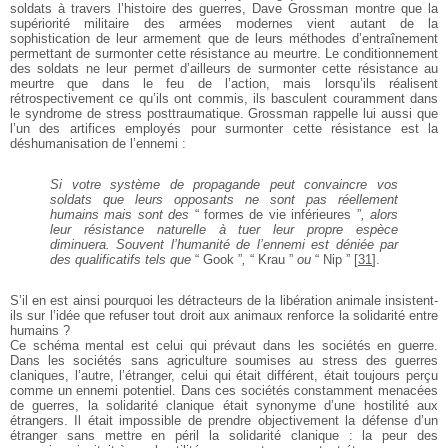
soldats à travers l’histoire des
guerres, Dave Grossman montre que la
supériorité
militaire des armées modernes vient autant de la
sophistication de leur armement que de leurs méthodes
d’entraînement
permettant de surmonter cette
résistance au meurtre. Le conditionnement
des soldats
ne leur permet d’ailleurs de surmonter cette résistance
au
meurtre que dans le feu de l’action, mais lorsqu’ils
réalisent
rétrospectivement ce qu’ils ont commis, ils
basculent couramment dans
le syndrome de stress posttraumatique.
Grossman rappelle lui aussi que
l’un des
artifices employés pour surmonter cette résistance est
la
déshumanisation de l’ennemi :
Si votre système de propagande peut
convaincre vos
soldats que leurs opposants
ne sont pas réellement
humains mais sont
des
“ formes de vie inférieures ”
, alors
leur
résistance naturelle à tuer leur propre
espèce
diminuera. Souvent l’humanité de
l’ennemi est déniée par
des qualificatifs tels
que
“ Gook ”
,
“ Krau ”
ou
“ Nip ”
[
31
]
.
S’il en est ainsi pourquoi les détracteurs de la libération
animale insistent-
ils sur l’idée que refuser tout droit
aux animaux renforce la solidarité entre
humains ?
Ce schéma mental est celui qui prévaut dans les
sociétés en guerre.
Dans les sociétés sans agriculture
soumises au stress des guerres
claniques, l’autre,
l’étranger, celui qui était différent, était toujours
perçu
comme un ennemi potentiel. Dans ces sociétés
constamment menacées
de guerres, la solidarité
clanique était synonyme d’une hostilité aux
étrangers.
Il était impossible de prendre objectivement la défense
d’un
étranger sans mettre en péril la solidarité
clanique : la peur des