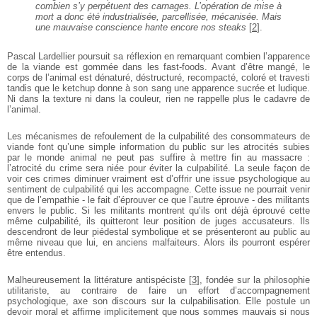
combien s’y perpétuent des carnages.
L’opération de mise à
mort a donc été
industrialisée, parcellisée, mécanisée. Mais
une
mauvaise conscience hante encore nos steaks
[
2
]
.
Pascal Lardellier poursuit sa réflexion en remarquant
combien l’apparence
de la viande est gommée dans les
fast-foods. Avant d’être mangé, le
corps de l’animal est
dénaturé, déstructuré, recompacté, coloré et travesti
tandis que le ketchup donne à son sang une apparence
sucrée et ludique.
Ni dans la texture ni dans la couleur,
rien ne rappelle plus le cadavre de
l’animal.
Les mécanismes de refoulement de la culpabilité des
consommateurs de
viande font qu’une simple
information du public sur les atrocités subies
par le
monde animal ne peut pas suffire à mettre fin au
massacre :
l’atrocité du crime sera niée pour éviter la
culpabilité. La seule façon de
voir ces crimes diminuer
vraiment est d’offrir une issue psychologique au
sentiment de culpabilité qui les accompagne. Cette
issue ne pourrait venir
que de l’empathie - le fait
d’éprouver ce que l’autre éprouve - des militants
envers le public. Si les militants montrent qu’ils ont
déjà éprouvé cette
même culpabilité, ils quitteront
leur position de juges accusateurs. Ils
descendront de
leur piédestal symbolique et se présenteront au public
au
même niveau que lui, en anciens malfaiteurs. Alors
ils pourront espérer
être entendus.
Malheureusement la littérature antispéciste
[
3
]
, fondée
sur la philosophie
utilitariste, au contraire de faire un
effort d’accompagnement
psychologique, axe son
discours sur la culpabilisation. Elle postule un
devoir
moral et affirme implicitement que nous sommes
mauvais si nous