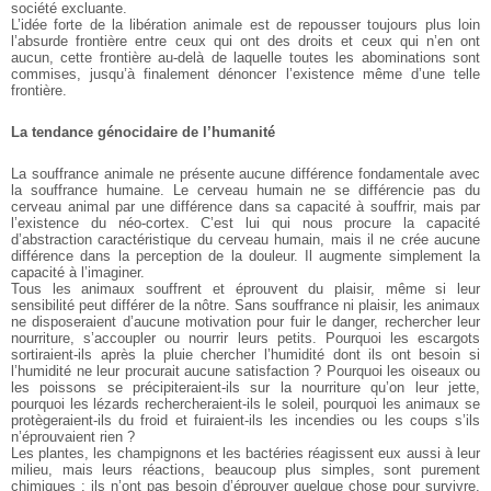
société excluante.
L’idée forte de la libération animale est de repousser
toujours plus loin
l’absurde frontière entre ceux qui ont
des droits et ceux qui n’en ont
aucun, cette frontière
au-delà de laquelle toutes les abominations sont
commises, jusqu’à finalement dénoncer l’existence
même d’une telle
frontière.
La tendance génocidaire de l’humanité
La souffrance animale ne présente aucune différence
fondamentale avec
la souffrance humaine. Le cerveau
humain ne se différencie pas du
cerveau animal par une
différence dans sa capacité à souffrir, mais par
l’existence du néo-cortex. C’est lui qui nous procure la
capacité
d’abstraction caractéristique du cerveau
humain, mais il ne crée aucune
différence dans la
perception de la douleur. Il augmente simplement la
capacité à l’imaginer.
Tous les animaux souffrent et éprouvent du plaisir,
même si leur
sensibilité peut différer de la nôtre. Sans
souffrance ni plaisir, les animaux
ne disposeraient
d’aucune motivation pour fuir le danger, rechercher leur
nourriture, s’accoupler ou nourrir leurs petits. Pourquoi
les escargots
sortiraient-ils après la pluie chercher
l’humidité dont ils ont besoin si
l’humidité ne leur
procurait aucune satisfaction ? Pourquoi les oiseaux ou
les poissons se précipiteraient-ils sur la nourriture qu’on
leur jette,
pourquoi les lézards rechercheraient-ils le
soleil, pourquoi les animaux se
protègeraient-ils du froid
et fuiraient-ils les incendies ou les coups s’ils
n’éprouvaient rien ?
Les plantes, les champignons et les bactéries réagissent
eux aussi à leur
milieu, mais leurs réactions, beaucoup
plus simples, sont purement
chimiques : ils n’ont pas
besoin d’éprouver quelque chose pour survivre.