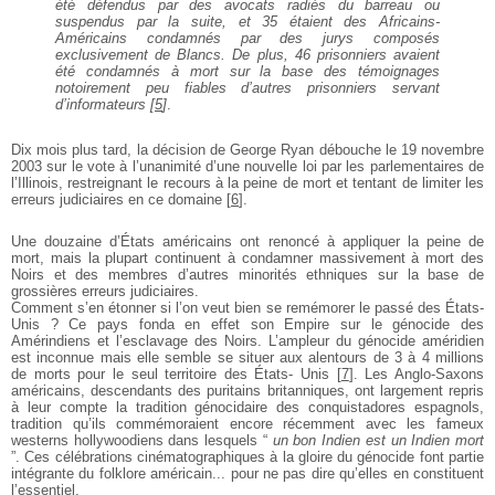
été défendus par des avocats radiés du
barreau ou
suspendus par la suite, et 35
étaient des Africains-
Américains condamnés
par des jurys composés
exclusivement de
Blancs. De plus, 46 prisonniers avaient
été
condamnés à mort sur la base des
témoignages
notoirement peu fiables
d’autres prisonniers servant
d’informateurs
[
5
]
.
Dix mois plus tard, la décision de George Ryan
débouche le 19 novembre
2003 sur le vote à l’unanimité
d’une nouvelle loi par les parlementaires de
l’Illinois,
restreignant le recours à la peine de mort et tentant de
limiter les
erreurs judiciaires en ce domaine
[
6
]
.
Une douzaine d’États américains ont renoncé à
appliquer la peine de
mort, mais la plupart continuent
à condamner massivement à mort des
Noirs et des
membres d’autres minorités ethniques sur la base de
grossières erreurs judiciaires.
Comment s’en étonner si l’on veut bien se remémorer
le passé des États-
Unis ? Ce pays fonda en effet son
Empire sur le génocide des
Amérindiens et l’esclavage
des Noirs. L’ampleur du génocide améridien
est
inconnue mais elle semble se situer aux alentours de 3
à 4 millions
de morts pour le seul territoire des États-
Unis
[
7
]
. Les Anglo-Saxons
américains, descendants des
puritains britanniques, ont largement repris
à leur
compte la tradition génocidaire des conquistadores
espagnols,
tradition qu’ils commémoraient encore
récemment avec les fameux
westerns hollywoodiens
dans lesquels “
un bon Indien est un Indien mort
”. Ces
célébrations cinématographiques à la gloire du
génocide font partie
intégrante du folklore américain...
pour ne pas dire qu’elles en constituent
l’essentiel.