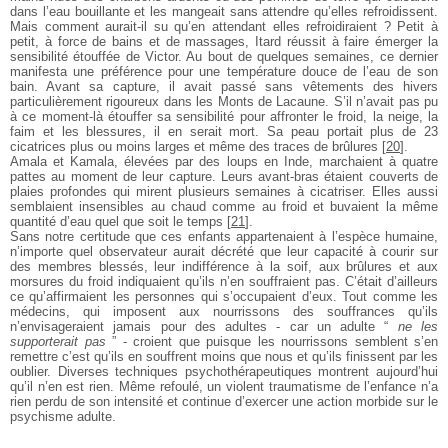
dans l’eau bouillante et les mangeait sans
attendre qu’elles refroidissent.
Mais comment aurait-il
su qu’en attendant elles refroidiraient ? Petit à
petit, à
force de bains et de massages, Itard réussit à faire
émerger la
sensibilité étouffée de Victor. Au bout de
quelques semaines, ce dernier
manifesta une
préférence pour une température douce de l’eau de
son
bain. Avant sa capture, il avait passé sans
vêtements des hivers
particulièrement rigoureux dans
les Monts de Lacaune. S’il n’avait pas pu
à ce moment-là
étouffer sa sensibilité pour affronter le froid, la
neige, la
faim et les blessures, il en serait mort. Sa
peau portait plus de 23
cicatrices plus ou moins larges
et même des traces de brûlures
[
20
]
.
Amala et Kamala, élevées par des loups en Inde,
marchaient à quatre
pattes au moment de leur capture.
Leurs avant-bras étaient couverts de
plaies profondes
qui mirent plusieurs semaines à cicatriser. Elles aussi
semblaient insensibles au chaud comme au froid et
buvaient la même
quantité d’eau quel que soit le
temps
[
21
]
.
Sans notre certitude que ces enfants appartenaient à
l’espèce humaine,
n’importe quel observateur aurait
décrété que leur capacité à courir sur
des membres
blessés, leur indifférence à la soif, aux brûlures et aux
morsures du froid indiquaient qu’ils n’en souffraient
pas. C’était d’ailleurs
ce qu’affirmaient les personnes
qui s’occupaient d’eux. Tout comme les
médecins, qui
imposent aux nourrissons des souffrances qu’ils
n’envisageraient jamais pour des adultes - car un
adulte “
ne les
supporterait pas
” - croient que
puisque les nourrissons semblent s’en
remettre c’est
qu’ils en souffrent moins que nous et qu’ils finissent par
les
oublier. Diverses techniques psychothérapeutiques
montrent aujourd’hui
qu’il n’en est rien. Même
refoulé, un violent traumatisme de l’enfance n’a
rien
perdu de son intensité et continue d’exercer une action
morbide sur le
psychisme adulte.