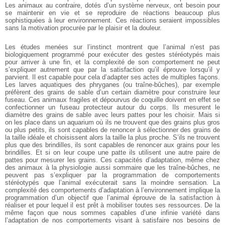
Les
animaux au contraire, dotés d’un système nerveux, ont
besoin pour
se maintenir en vie et se reproduire de
réactions beaucoup plus
sophistiquées à leur
environnement. Ces réactions seraient impossibles
sans
la motivation procurée par le plaisir et la douleur.
Les études menées sur l’instinct montrent que l’animal
n’est pas
biologiquement programmé pour exécuter des
gestes stéréotypés mais
pour arriver à une fin, et la
complexité de son comportement ne peut
s’expliquer
autrement que par la satisfaction qu’il éprouve lorsqu’il
y
parvient. Il est capable pour cela d’adapter ses actes
de multiples façons.
Les larves aquatiques des phryganes
(ou traîne-bûches), par exemple
préfèrent des grains de
sable d’un certain diamètre pour construire leur
fuseau.
Ces animaux fragiles et dépourvus de coquille doivent en
effet se
confectionner un fuseau protecteur autour du
corps. Ils mesurent le
diamètre des grains de sable avec
leurs pattes pour les choisir. Mais si
on les place dans un
aquarium où ils ne trouvent que des grains plus gros
ou
plus petits, ils sont capables de renoncer à sélectionner
des grains de
la taille idéale et choisissent alors la taille
la plus proche. S’ils ne trouvent
plus que des brindilles,
ils sont capables de renoncer aux grains pour les
brindilles. Et si on leur coupe une patte ils utilisent une
autre paire de
pattes pour mesurer les grains. Ces
capacités d’adaptation, même chez
des animaux à la
physiologie aussi sommaire que les traîne-bûches, ne
peuvent pas s’expliquer par la programmation de
comportements
stéréotypés que l’animal exécuterait
sans la moindre sensation. La
complexité des
comportements d’adaptation à l’environnement
implique la
programmation d’un objectif que l’animal
éprouve de la satisfaction à
réaliser et pour lequel il est
prêt à mobiliser toutes ses ressources. De la
même façon
que nous sommes capables d’une infinie variété dans
l’adaptation de nos comportements visant à satisfaire
nos besoins de