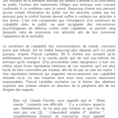
Les militants de la libération animale qui tentent
d’amener à la conscience
du public l’horreur des
traitements infligés aux animaux sont souvent
confrontés à ce problème sans le savoir. Beaucoup
d’entre eux pensent
qu’une simple information du
public sur les atrocités subies par les
animaux pour le
confort humain devrait suffire à conduire ces atrocités
à
leur terme. C’est mal comprendre que l’émergence
d’un sentiment de
culpabilité dans le public ne peut
qu’appeler des mécanismes
psychologiques de défense
contre cette culpabilité, au premier rang
desquels celui
de poursuivre ces atrocités afin de leur conserver
l’apparence de la normalité.
Le sentiment de culpabilité des consommateurs de
viande, méconnu
parce que refoulé, est en réalité
beaucoup plus répandu qu’il n’y paraît
puisque, d’après
Pascal Lardellier, 89 % d’entre eux avouent qu’ils
préfèreraient renoncer à la viande plutôt que de tuer
eux-mêmes les
animaux qu’ils mangent. D’où
proviendrait cette répugnance à tuer soi-
même sinon
d’une réprobation intérieure de ces meurtres qu’il est
plus
facile de faire commettre par d’autres afin de ne
pas se salir les mains ?
Une réprobation intérieure qui
engendre nécessairement une culpabilité
refoulée vis-à-
vis des meurtres dont nous nous savons néanmoins
responsables. Pascal Lardellier enchaîne sur le thème
des abattoirs
expulsés des centres urbains en direction
de la périphérie afin de les
éloigner des regards :
Bien sûr, Claude Fischler nous rappelle que la
“ filière
viande ”
comporte une difficulté :
“ Il y
a certains aspects
que, littéralement, on ne
peut pas montrer et que l’on ne
veut pas voir
[
1
]
. ”
L’équivalent anglais d’“
abattoir
”,
slaughterhouse
(maison du massacre), nous rappelle