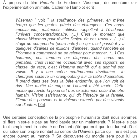
À propos du film
Primate
de Frederick Wiseman,
documentaire sur
l’expérimentation animale, Catherine
Humblot écrit :
Wiseman
“ voit ”
la souffrance des primates,
en même
temps que les gestes précis des
chirurgiens. Ces corps
impuissants,
malmenés, utilisés rappellent à l’évidence
l’univers concentrationnaire. (...) C’est le
moment que
choisit Wiseman pour révéler
l’enjeu de ces travaux. (...) Il
s’agit de
comprendre (entre autre) ce qui s’est passé
il y a
quelques dizaines de millions d’années,
quand l’ancêtre de
l’Homme a commencé de
se relever pour marcher. (...) Ces
hommes,
ces femmes qui disposent des corps des
primates, c’est l’Homme occidental avec ses
rapports de
classe, de race, c’est l’Homme
primitif qui a dominé son
voisin. Il y a une
scène extrêmement révélatrice. Un
chirurgien soulève un orang-outang sur la
table d’opération.
Il prend dans ses bras la
bête endormie, que l’on voit de
dos. Une
moitié du corps de l’animal a été rasée.
Cette
moitié qui révèle la peau est très
exactement celle d’un être
humain. Vision
saisissante, qui dit l’histoire de la famille,
l’Ordre des pouvoirs et la violence exercée
par des vivants
sur d’autres
[
25
]
.
Une certaine conception de la philosophie humaniste
dont nous sommes
si fiers n’est-elle pas au fond basée
sur un malentendu ? N’est-elle pas
tout simplement la
naïveté de l’enfant gâté qui croit que tout lui est dû et
qui situe son propre nombril au centre de l’Univers
parce qu’il ne s’est pas
encore ouvert au monde ? Sa
découverte du monde sera pour lui un