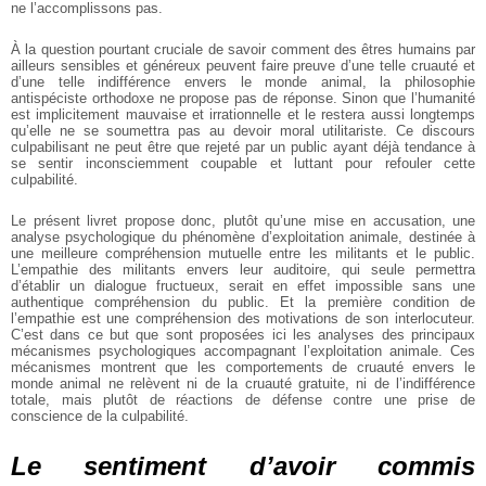
ne l’accomplissons pas.
À la question pourtant cruciale de savoir comment des
êtres humains par
ailleurs sensibles et généreux
peuvent faire preuve d’une telle cruauté et
d’une telle
indifférence envers le monde animal, la philosophie
antispéciste orthodoxe ne propose pas de réponse.
Sinon que l’humanité
est implicitement mauvaise et
irrationnelle et le restera aussi longtemps
qu’elle ne se
soumettra pas au devoir moral utilitariste. Ce discours
culpabilisant ne peut être que rejeté par un public
ayant déjà tendance à
se sentir inconsciemment
coupable et luttant pour refouler cette
culpabilité.
Le présent livret propose donc, plutôt qu’une mise en
accusation, une
analyse psychologique du phénomène
d’exploitation animale, destinée à
une meilleure
compréhension mutuelle entre les militants et le
public.
L’empathie des militants envers leur auditoire,
qui seule permettra
d’établir un dialogue fructueux,
serait en effet impossible sans une
authentique
compréhension du public. Et la première condition de
l’empathie est une compréhension des motivations de
son interlocuteur.
C’est dans ce but que sont proposées
ici les analyses des principaux
mécanismes
psychologiques accompagnant l’exploitation animale.
Ces
mécanismes montrent que les comportements de
cruauté envers le
monde animal ne relèvent ni de la
cruauté gratuite, ni de l’indifférence
totale, mais
plutôt de réactions de défense contre une prise de
conscience de la culpabilité.
Le sentiment d’avoir commis