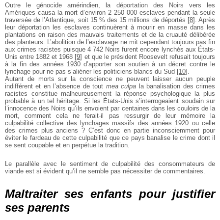
Outre le génocide amérindien, la déportation des Noirs
vers les
Amériques causa la mort d’environ 2 250 000
esclaves pendant la seule
traversée de l’Atlantique,
soit 15 % des 15 millions de déportés
[
8
]
. Après
leur
déportation les esclaves continuèrent à mourir en
masse dans les
plantations en raison des mauvais
traitements et de la cruauté délibérée
des planteurs.
L’abolition de l’esclavage ne mit cependant toujours
pas fin
aux crimes racistes puisque 4 742 Noirs furent
encore lynchés aux États-
Unis entre 1882 et 1968
[
9
]
et
que le président Roosevelt refusait toujours
à la fin des
années 1930 d’apporter son soutien à un décret contre
le
lynchage pour ne pas s’aliéner les politiciens blancs
du Sud
[
10
]
.
Autant de morts sur la conscience ne peuvent laisser
aucun peuple
indifférent et en l’absence de tout
mea
culpa
la banalisation des crimes
racistes constitue
malheureusement la réponse psychologique la plus
probable à un tel héritage. Si les États-Unis
s’interrogeaient soudain sur
l’innocence des Noirs
qu’ils envoient par centaines dans les couloirs de la
mort, comment cela ne ferait-il pas ressurgir de leur
mémoire la
culpabilité collective des lynchages massifs
des années 1920 ou celle
des crimes plus anciens ? C’est
donc en partie inconsciemment pour
éviter le fardeau
de cette culpabilité que ce pays banalise le crime dont
il
se sent coupable et en perpétue la tradition.
Le parallèle avec le sentiment de culpabilité des
consommateurs de
viande est si évident qu’il ne semble
pas nécessiter de commentaires.
Maltraiter ses enfants pour justifier
ses parents