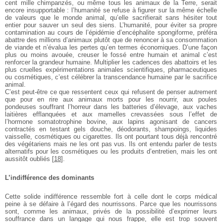
cent mille chimpanzés, ou même
tous les animaux de la Terre, serait
encore insupportable :
l’humanité se refuse à figurer sur la même échelle
de
valeurs que le monde animal, qu’elle sacrifierait sans
hésiter tout
entier pour sauver un seul des siens.
L’humanité, pour éviter sa propre
contamination au cours
de l’épidémie d’encéphalite spongiforme, préféra
abattre
des millions d’animaux plutôt que de renoncer à sa
consommation
de viande et n’évalua les pertes qu’en
termes économiques. D’une façon
plus ou moins avouée,
creuser le fossé entre humain et animal c’est
renforcer la
grandeur humaine. Multiplier les cadences des abattoirs et
les
plus cruelles expérimentations animales scientifiques,
pharmaceutiques
ou cosmétiques, c’est célébrer la
transcendance humaine par le sacrifice
animal.
C’est peut-être ce que ressentent ceux qui refusent de
penser autrement
que pour en rire aux animaux morts pour les nourrir, aux poules
pondeuses souffrant l’horreur dans les batteries d’élevage, aux vaches
laitières efflanquées et aux mamelles crevassées sous l’effet de
l’hormone somatotrophine bovine, aux lapins agonisant de cancers
contractés en testant gels douche, déodorants,
shampoings, liquides
vaisselle, cosmétiques ou cigarettes.
Ils ont pourtant tous déjà rencontré
des végétariens mais
ne les ont pas vus. Ils ont entendu parler de tests
alternatifs pour les cosmétiques ou les produits
d’entretien, mais les ont
aussitôt oubliés
[
18
]
.
L’indifférence des dominants
Cette solide indifférence ressemble fort à celle dont le
corps médical
peine à se défaire à l’égard des
nourrissons. Parce que les nourrissons
sont, comme les
animaux, privés de la possibilité d’exprimer leurs
souffrance dans un langage qui nous frappe, elle est
trop souvent