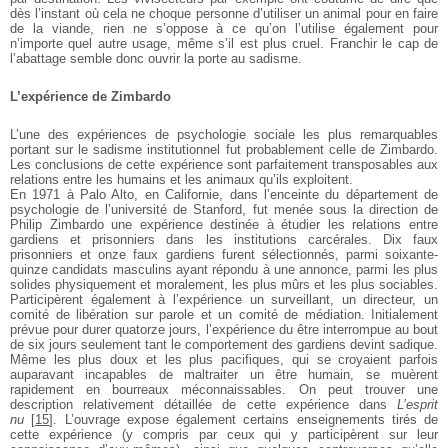
dès
l’instant où cela ne choque personne d’utiliser un
animal pour en faire
de la viande, rien ne s’oppose à ce
qu’on l’utilise également pour
n’importe quel autre
usage, même s’il est plus cruel. Franchir le cap de
l’abattage semble donc ouvrir la porte au sadisme.
L’expérience de Zimbardo
L’une des expériences de psychologie sociale les plus
remarquables
portant sur le sadisme institutionnel fut
probablement celle de Zimbardo.
Les conclusions de
cette expérience sont parfaitement transposables aux
relations entre les humains et les animaux qu’ils
exploitent.
En 1971 à Palo Alto, en Californie, dans l’enceinte du
département de
psychologie de l’université de
Stanford, fut menée sous la direction de
Philip
Zimbardo une expérience destinée à étudier les
relations entre
gardiens et prisonniers dans les
institutions carcérales. Dix faux
prisonniers et onze
faux gardiens furent sélectionnés, parmi soixante-
quinze
candidats masculins ayant répondu à une
annonce, parmi les plus
solides physiquement et
moralement, les plus mûrs et les plus sociables.
Participèrent également à l’expérience un surveillant,
un directeur, un
comité de libération sur parole et un
comité de médiation. Initialement
prévue pour durer
quatorze jours, l’expérience du être interrompue au
bout
de six jours seulement tant le comportement des
gardiens devint sadique.
Même les plus doux et les plus
pacifiques, qui se croyaient parfois
auparavant
incapables de maltraiter un être humain, se muèrent
rapidement en bourreaux méconnaissables. On peut
trouver une
description relativement détaillée de cette
expérience dans
L’esprit
nu
[
15
]
. L’ouvrage expose
également certains enseignements tirés de
cette
expérience (y compris par ceux qui y participèrent sur
leur