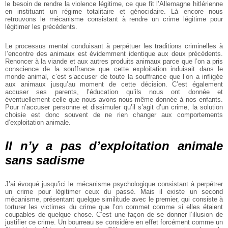
le besoin de rendre la violence légitime, ce que fit
l’Allemagne hitlérienne
en instituant un régime
totalitaire et génocidaire. Là encore nous
retrouvons le
mécanisme consistant à rendre un crime légitime pour
légitimer les précédents.
Le processus mental conduisant à perpétuer les
traditions criminelles à
l’encontre des animaux est
évidemment identique aux deux précédents.
Renoncer
à la viande et aux autres produits animaux parce que
l’on a pris
conscience de la souffrance que cette
exploitation induisait dans le
monde animal, c’est
s’accuser de toute la souffrance que l’on a infligée
aux
animaux jusqu’au moment de cette décision. C’est
également
accuser ses parents, l’éducation qu’ils nous
ont donnée et
éventuellement celle que nous avons
nous-même donnée à nos enfants.
Pour n’accuser
personne et dissimuler qu’il s’agit d’un crime, la
solution
choisie est donc souvent de ne rien changer
aux comportements
d’exploitation animale.
Il n’y a pas d’exploitation animale
sans sadisme
J’ai évoqué jusqu’ici le mécanisme psychologique
consistant à perpétrer
un crime pour légitimer ceux du
passé. Mais il existe un second
mécanisme, présentant
quelque similitude avec le premier, qui consiste à
torturer les victimes du crime que l’on commet comme
si elles étaient
coupables de quelque chose. C’est une
façon de se donner l’illusion de
justifier ce crime. Un
bourreau se considère en effet forcément comme un