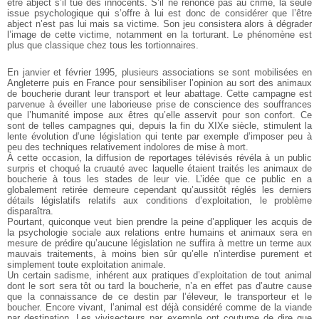
être abject s’il tue des innocents. S’il ne renonce pas
au crime, la seule
issue psychologique qui s’offre à lui
est donc de considérer que l’être
abject n’est pas lui
mais sa victime. Son jeu consistera alors à dégrader
l’image de cette victime, notamment en la torturant.
Le phénomène est
plus que classique chez tous les
tortionnaires.
En janvier et février 1995, plusieurs associations se sont
mobilisées en
Angleterre puis en France pour
sensibiliser l’opinion au sort des animaux
de boucherie
durant leur transport et leur abattage. Cette campagne
est
parvenue à éveiller une laborieuse prise de
conscience des souffrances
que l’humanité impose aux
êtres qu’elle asservit pour son confort. Ce
sont de
telles campagnes qui, depuis la fin du XIXe siècle,
stimulent la
lente évolution d’une législation qui tente
par exemple d’imposer peu à
peu des techniques
relativement indolores de mise à mort.
À cette occasion, la diffusion de reportages télévisés
révéla à un public
surpris et choqué la cruauté avec
laquelle étaient traités les animaux de
boucherie à tous
les stades de leur vie. L’idée que ce public en a
globalement retirée demeure cependant qu’aussitôt
réglés les derniers
détails législatifs relatifs aux
conditions d’exploitation, le problème
disparaîtra.
Pourtant, quiconque veut bien prendre la peine
d’appliquer les acquis de
la psychologie sociale aux
relations entre humains et animaux sera en
mesure de
prédire qu’aucune législation ne suffira à mettre un
terme aux
mauvais traitements, à moins bien sûr
qu’elle n’interdise purement et
simplement toute
exploitation animale.
Un certain sadisme, inhérent aux pratiques
d’exploitation de tout animal
dont le sort sera tôt ou
tard la boucherie, n’a en effet pas d’autre cause
que la
connaissance de ce destin par l’éleveur, le transporteur
et le
boucher. Encore vivant, l’animal est déjà
considéré comme de la viande
par destination. Les
vivisecteurs par exemple ont coutume de dire que