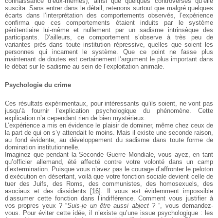
connaissance d’eux-mêmes), ainsi que quelques
controverses qu’elle
suscita. Sans entrer dans le détail,
retenons surtout que malgré quelques
écarts dans
l’interprétation des comportements observés,
l’expérience
confirma que ces comportements étaient
induits par le système
pénitentiaire lui-même et
nullement par un sadisme intrinsèque des
participants.
D’ailleurs, ce comportement s’observe à très peu de
variantes près dans toute institution répressive, quelles
que soient les
personnes qui incarnent le système. Que
ce point ne fasse plus
maintenant de doutes est
certainement l’argument le plus important dans
le
débat sur le sadisme au sein de l’exploitation animale.
Psychologie du crime
Ces résultats expérimentaux, pour intéressants qu’ils
soient, ne vont pas
jusqu’à fournir l’explication
psychologique du phénomène. Cette
explication n’a
cependant rien de bien mystérieux.
L’expérience a mis en évidence le plaisir de dominer,
même chez ceux de
la part de qui on s’y attendait le
moins. Mais il existe une seconde raison,
au fond
évidente, au développement du sadisme dans toute
forme de
domination institutionnelle.
Imaginez que pendant la Seconde Guerre Mondiale,
vous ayez, en tant
qu’officier allemand, été affecté
contre votre volonté dans un camp
d’extermination.
Puisque vous n’avez pas le courage d’affronter le
peloton
d’exécution en désertant, voilà que votre
fonction sociale devient celle de
tuer des Juifs, des
Roms, des communistes, des homosexuels, des
asociaux
et des dissidents
[
16
]
. Il vous est évidemment impossible
d’assumer cette fonction dans l’indifférence. Comment
vous justifier à
vos propres yeux ? “
Suis-je un être aussi
abject ?
”, vous demandez-
vous. Pour éviter cette idée,
il n’existe qu’une issue psychologique : les