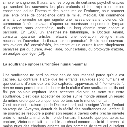
simplement ignorée. Il aura fallu les
progrès de certaines psychothérapies
qui sondent les
souvenirs les plus profonds et font rejaillir en pleine
conscience adulte l’intensité des blessures de
l’enfance, pour amorcer
une lente prise de conscience
dans le milieu médical. On commence
ainsi à
comprendre ce que signifie une naissance sans
violence. On
commence à hésiter avant d’opérer un
nourrisson ou percer le tympan
d’un enfant sans
anesthésie, mais un long chemin reste encore à
parcourir. En 1987, un anesthésiste britannique, le
Docteur Anand,
consulta quarante articles relatant une
opération bénigne mais
nécessitant l’ouverture du
thorax sur un prématuré. Seuls neuf nouveau-
nés
avaient été anesthésiés, les trente et un autres furent
simplement
paralysés par du curare, avec l’aide, pour
certains, du protoxyde d’azote,
un analgésique léger
[
19
]
.
La souffrance ignore la frontière
humain-animal
Une souffrance ne perd pourtant rien de son intensité
parce qu’elle est
cachée, au contraire. Parce que les
enfants sauvages sont humains et
que certains d’entre
eux ont été capturés, apprivoisés et “
humanisés
”,
rien
ne nous permet plus de douter de la réalité d’une
souffrance qu’ils ont
fini par pouvoir exprimer. Mais
accepter d’ouvrir les yeux sur cette
souffrance, c’est
déjà accepter de porter sur le monde animal un regard
du même ordre que celui que nous portons sur le monde
humain.
C’est pour cette raison que le Docteur Itard, qui a
soigné Victor, l’enfant
sauvage de l’Aveyron, doutait de
la réalité des souffrances de l’enfant. Il
ne pouvait se
résoudre à porter son regard à travers cette brèche
ouverte
entre le monde animal et le monde humain. Il
raconte que peu après sa
capture, Victor semblait
insensible au chaud comme au froid. Il prenait à
mains
nues des charbons ardents ou des pommes de terre qui
cuisaient