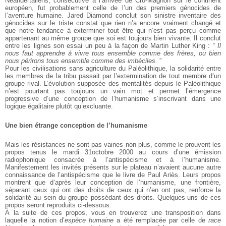
Néandertaliens,
consécutive à l’arrivée de Cro-Magnon sur le continent
européen, fut probablement celle de l’un des premiers
génocides de
l’aventure humaine. Jared Diamond
conclut son sinistre inventaire des
génocides sur le
triste constat que rien n’a encore vraiment changé et
que notre tendance à exterminer tout être qui n’est pas
perçu comme
appartenant au même groupe que soi est
toujours bien vivante. Il conclut
entre les lignes son
essai un peu à la façon de Martin Luther King : “
Il
nous
faut apprendre à vivre tous ensemble comme des
frères, ou bien
nous périrons tous ensemble comme des
imbéciles.
”
Pour les civilisations sans agriculture du Paléolithique, la
solidarité entre
les membres de la tribu passait par
l’extermination de tout membre d’un
groupe rival.
L’évolution supposée des mentalités depuis le
Paléolithique
n’est pourtant pas toujours un vain mot et
permet l’émergence
progressive d’une conception de
l’humanisme s’inscrivant dans une
logique égalitaire
plutôt qu’excluante.
Une bien étrange conception de
l’humanisme
Mais les résistances ne sont pas vaines non plus, comme
le prouvent les
propos tenus le mardi 31octobre 2000
au cours d’une émission
radiophonique consacrée à
l’antispécisme et à l’humanisme.
Manifestement les
invités présents sur le plateau n’avaient aucune autre
connaissance de l’antispécisme que le livre de Paul
Ariès. Leurs propos
montrent que d’après leur
conception de l’humanisme, une frontière,
séparant
ceux qui ont des droits de ceux qui n’en ont pas,
renforce la
solidarité au sein du groupe possédant des
droits. Quelques-uns de ces
propos seront reproduits ci-dessous.
À la suite de ces propos, vous en trouverez une
transposition dans
laquelle la notion d’
espèce humaine
a été remplacée par celle de
race