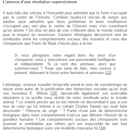
L’amorce d’une révolution
copernicienne
Il aura fallu des siècles à l’humanité pour admettre que
la Terre n’occupait
pas le centre de l’Univers. Combien
faudra-t-il encore de temps aux
adultes pour admettre
que leurs problèmes et leurs souffrances
n’occupent
pas non plus le centre de l’Univers mais n’en
constituent
qu’un atome ? De plus en plus de voix
s’élèvent dans le monde médical
pour le respect du
nourrisson. Certains éthologues découvrent tant de
similitudes entre les comportements sociaux des
humains et ceux des
chimpanzés que Frans de Waal
n’hésite plus à écrire :
Si nous plongeons notre regard dans les yeux
d’un
chimpanzé, nous y rencontrons une
personnalité intelligente
et indépendante. Si
ce sont des animaux, alors que
sommes-nous ? Toute une série de faits, bien connus à
présent, réduisent le fossé entre humains et animaux
[
22
]
.
L’éthologie, science maudite lorsqu’elle prend le nom
de sociobiologie en
raison entre autre de la justification
des hiérarchies sociales qu’en tirait
son inventeur E.
Wilson
[
23
]
, devrait-elle également son exécrable
réputation à ce qu’elle nous révèle de notre similitude
avec le monde
animal ? Le violent procès qui lui est
intenté ne descendrait-il pas à son
tour de celui qui fut
intenté à un certain Charles Darwin qui osait faire
descendre “
l’Homme du singe
” ? Parler d’une part de
déterminisme
biologique dans notre comportement
n’est-ce pas détruire l’illusion de la
grandeur humaine ?
Les comportements sociaux des chimpanzés sont
pourtant si semblables aux nôtres qu’il est impossible
de nier tout
déterminisme biologique sans une évidente
mauvaise foi
[
24
]
.