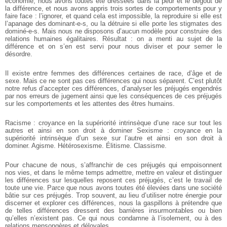
économie, nous avons toutes été dressées dans la peur et le dégoût de
la différence, et nous avons appris trois sortes de comportements pour y
faire face : l’ignorer, et quand cela est impossible, la reproduire si elle est
l’apanage des dominant-e-s, ou la détruire si elle porte les stigmates des
dominé-e-s. Mais nous ne disposons d’aucun modèle pour construire des
relations humaines égalitaires. Résultat : on a menti au sujet de la
différence et on s’en est servi pour nous diviser et pour semer le
désordre.
Il existe entre femmes des différences certaines de race, d’âge et de
sexe. Mais ce ne sont pas ces différences qui nous séparent. C’est plutôt
notre refus d’accepter ces différences, d’analyser les préjugés engendrés
par nos erreurs de jugement ainsi que les conséquences de ces préjugés
sur les comportements et les attentes des êtres humains.
Racisme : croyance en la supériorité intrinsèque d’une race sur tout les
autres et ainsi en son droit à dominer Sexisme : croyance en la
supériorité intrinsèque d’un sexe sur l’autre et ainsi en son droit à
dominer. Agisme. Hétérosexisme. Élitisme. Classisme.
Pour chacune de nous, s’affranchir de ces préjugés qui empoisonnent
nos vies, et dans le même temps admettre, mettre en valeur et distinguer
les différences sur lesquelles reposent ces préjugés, c’est le travail de
toute une vie. Parce que nous avons toutes été élevées dans une société
bâtie sur ces préjugés. Trop souvent, au lieu d’utiliser notre énergie pour
discerner et explorer ces différences, nous la gaspillons à prétendre que
de telles différences dressent des barrières insurmontables ou bien
qu’elles n’existent pas. Ce qui nous condamne à l’isolement, ou à des
relations mensongères et déloyales.