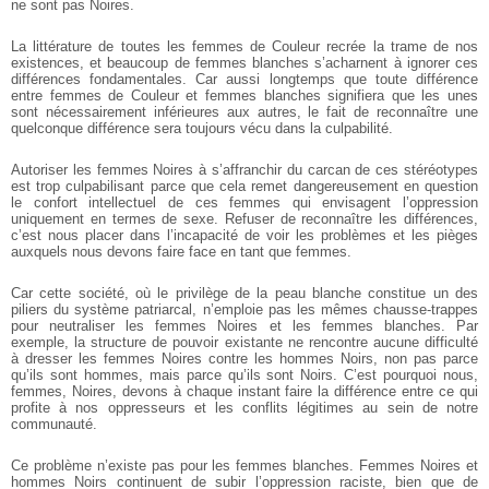
ne sont pas Noires.
La littérature de toutes les femmes de Couleur recrée la trame de nos
existences, et beaucoup de femmes blanches s’acharnent à ignorer ces
différences fondamentales. Car aussi longtemps que toute différence
entre femmes de Couleur et femmes blanches signifiera que les unes
sont nécessairement inférieures aux autres, le fait de reconnaître une
quelconque différence sera toujours vécu dans la culpabilité.
Autoriser les femmes Noires à s’affranchir du carcan de ces stéréotypes
est trop culpabilisant parce que cela remet dangereusement en question
le confort intellectuel de ces femmes qui envisagent l’oppression
uniquement en termes de sexe. Refuser de reconnaître les différences,
c’est nous placer dans l’incapacité de voir les problèmes et les pièges
auxquels nous devons faire face en tant que femmes.
Car cette société, où le privilège de la peau blanche constitue un des
piliers du système patriarcal, n’emploie pas les mêmes chausse-trappes
pour neutraliser les femmes Noires et les femmes blanches. Par
exemple, la structure de pouvoir existante ne rencontre aucune difficulté
à dresser les femmes Noires contre les hommes Noirs, non pas parce
qu’ils sont hommes, mais parce qu’ils sont Noirs. C’est pourquoi nous,
femmes, Noires, devons à chaque instant faire la différence entre ce qui
profite à nos oppresseurs et les conflits légitimes au sein de notre
communauté.
Ce problème n’existe pas pour les femmes blanches. Femmes Noires et
hommes Noirs continuent de subir l’oppression raciste, bien que de