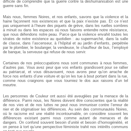
difficile de comprendre que la guerre contre la déshumanisation est une
guerre sans fin.
Mais nous, femmes Noires, et nos enfants, savons que la violence et la
haine façonnent nos existences et que la paix n’existe pas. Et ce n’est
pas uniquement à l’heure des piquets de grève, dans les ruelles sombres
à minuit ou dans les espaces où nous faisons entendre notre résistance,
que nous défendons notre peau. Parce que la violence envahit toutes les
strates de notre existence au quotidien : au supermarché, dans la salle
de classe, dans l’ascenseur, à l’hôpital et au jardin d’enfants, perpétrée
par le plombier, le boulanger, la vendeuse, le chauffeur de bus, l’employé
de banque, la serveuse qui refuse de nous servir.
Certaines de nos préoccupations nous sont communes à nous femmes,
d’autres pas. Vous avez peur que vos enfants grandissent pour se rallier
au patriarcat, et vous désavouent, nous avons peur qu’on arrache de
force nos enfants d’une voiture et qu’on les tue à bout portant dans la rue,
comme nous craignons que vous tourniez le dos aux raisons d’un tel
meurtre.
Les personnes de Couleur ont aussi été aveuglées par la menace de la
différence. Parmi nous, les Noires doivent être conscientes que la réalité
de nos vies et de nos luttes ne peut nous immuniser contre l’erreur de
nier et de stigmatiser les différences. Au sein des communautés Noires,
où le racisme est une réalité incontournable, on considère souvent les
différences existant parmi nous comme autant de menaces et de
dangers. On confond souvent besoin d’unité et besoin d’homogénéité, et
on pense à tort qu’une perspective féministe trahit nos intérêts communs