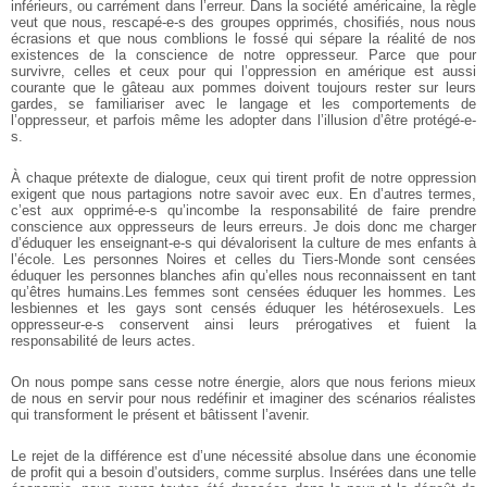
inférieurs, ou carrément dans l’erreur. Dans la société américaine, la règle
veut que nous, rescapé-e-s des groupes opprimés, chosifiés, nous nous
écrasions et que nous comblions le fossé qui sépare la réalité de nos
existences de la conscience de notre oppresseur. Parce que pour
survivre, celles et ceux pour qui l’oppression en amérique est aussi
courante que le gâteau aux pommes doivent toujours rester sur leurs
gardes, se familiariser avec le langage et les comportements de
l’oppresseur, et parfois même les adopter dans l’illusion d’être protégé-e-
s.
À chaque prétexte de dialogue, ceux qui tirent profit de notre oppression
exigent que nous partagions notre savoir avec eux. En d’autres termes,
c’est aux opprimé-e-s qu’incombe la responsabilité de faire prendre
conscience aux oppresseurs de leurs erreurs. Je dois donc me charger
d’éduquer les enseignant-e-s qui dévalorisent la culture de mes enfants à
l’école. Les personnes Noires et celles du Tiers-Monde sont censées
éduquer les personnes blanches afin qu’elles nous reconnaissent en tant
qu’êtres humains.Les femmes sont censées éduquer les hommes. Les
lesbiennes et les gays sont censés éduquer les hétérosexuels. Les
oppresseur-e-s conservent ainsi leurs prérogatives et fuient la
responsabilité de leurs actes.
On nous pompe sans cesse notre énergie, alors que nous ferions mieux
de nous en servir pour nous redéfinir et imaginer des scénarios réalistes
qui transforment le présent et bâtissent l’avenir.
Le rejet de la différence est d’une nécessité absolue dans une économie
de profit qui a besoin d’outsiders, comme surplus. Insérées dans une telle