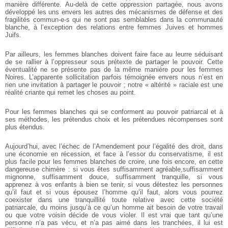
manière différente. Au-delà de cette oppression partagée, nous avons
développé les uns envers les autres des mécanismes de défense et des
fragilités commun-e-s qui ne sont pas semblables dans la communauté
blanche, à l’exception des relations entre femmes Juives et hommes
Juifs.
Par ailleurs, les femmes blanches doivent faire face au leurre séduisant
de se rallier à l’oppresseur sous prétexte de partager le pouvoir. Cette
éventualité ne se présente pas de la même manière pour les femmes
Noires. L’apparente sollicitation parfois témoignée envers nous n’est en
rien une invitation à partager le pouvoir ; notre « altérité » raciale est une
réalité criante qui remet les choses au point.
Pour les femmes blanches qui se conforment au pouvoir patriarcal et à
ses méthodes, les prétendus choix et les prétendues récompenses sont
plus étendus.
Aujourd’hui, avec l’échec de l’Amendement pour l’égalité des droit, dans
une économie en récession, et face à l’essor du conservatisme, il est
plus facile pour les femmes blanches de croire, une fois encore, en cette
dangereuse chimère : si vous êtes suffisamment agréable,suffisamment
mignonne, suffisamment douce, suffisamment tranquille, si vous
apprenez à vos enfants à bien se tenir, si vous détestez les personnes
qu’il faut et si vous épousez l’homme qu’il faut, alors vous pourrez
coexister dans une tranquillité toute relative avec cette société
patriarcale, du moins jusqu’à ce qu’un homme ait besoin de votre travail
ou que votre voisin décide de vous violer. Il est vrai que tant qu’une
personne n’a pas vécu, et n’a pas aimé dans les tranchées, il lui est