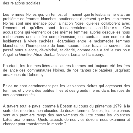
des relations sociales.
Les femmes Noires qui, un temps, affirmaient que le lesbianisme était un
problème de femmes blanches, soutiennent à présent que les lesbiennes
Noires sont une menace pour la nation Noire, qu’elles collaborent avec
l’ennemi et qu’elles sont fondamentalement anti-Noir-e-s. Ces
accusations qui viennent de ces mêmes femmes auprès desquelles nous
recherchons une sincère compréhension, ont contraint bon nombre de
lesbiennes à vivre cachées, écartelées entre le racismedes femmes
blanches et l’homophobie de leurs soeurs. Leur travail a souvent été
passé sous silence, dévalorisé, et décrié, comme cela a été le cas pour
Angelina Grimke, Alice Dunbar Nelson, Lorraine Hansberry.
Pourtant, les femmes-liées-aux- autres-femmes ont toujours été les fers
de lance des communautés Noires, de nos tantes célibataires jusqu’aux
amazones du Dahomey.
Et ce ne sont certainement pas les lesbiennes Noires qui agressent des
femmes et violent des petites filles et des grands mères dans les rues de
nos communautés.
À travers tout le pays, comme à Boston au cours du printemps 1979, à la
suite des meurtres non élucidés de douze femmes Noires, les lesbiennes
sont aux premiers rangs des mouvements de lutte contre les violences
faites aux femmes. Quels aspects de nos vies devons nous examiner et
changer pour transformer le monde ?