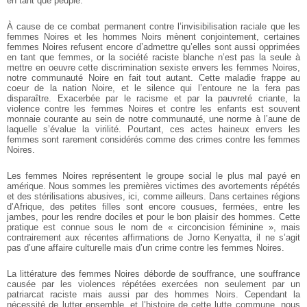
en tant que peuple.
À cause de ce combat permanent contre l’invisibilisation raciale que les
femmes Noires et les hommes Noirs mènent conjointement, certaines
femmes Noires refusent encore d’admettre qu’elles sont aussi opprimées
en tant que femmes, or la société raciste blanche n’est pas la seule à
mettre en oeuvre cette discrimination sexiste envers les femmes Noires,
notre communauté Noire en fait tout autant. Cette maladie frappe au
coeur de la nation Noire, et le silence qui l’entoure ne la fera pas
disparaître. Exacerbée par le racisme et par la pauvreté criante, la
violence contre les femmes Noires et contre les enfants est souvent
monnaie courante au sein de notre communauté, une norme à l’aune de
laquelle s’évalue la virilité. Pourtant, ces actes haineux envers les
femmes sont rarement considérés comme des crimes contre les femmes
Noires.
Les femmes Noires représentent le groupe social le plus mal payé en
amérique. Nous sommes les premières victimes des avortements répétés
et des stérilisations abusives, ici, comme ailleurs. Dans certaines régions
d’Afrique, des petites filles sont encore cousues, fermées, entre les
jambes, pour les rendre dociles et pour le bon plaisir des hommes. Cette
pratique est connue sous le nom de « circoncision féminine », mais
contrairement aux récentes affirmations de Jorno Kenyatta, il ne s’agit
pas d’une affaire culturelle mais d’un crime contre les femmes Noires.
La littérature des femmes Noires déborde de souffrance, une souffrance
causée par les violences répétées exercées non seulement par un
patriarcat raciste mais aussi par des hommes Noirs. Cependant la
nécessité de lutter ensemble, et l’histoire de cette lutte commune, nous