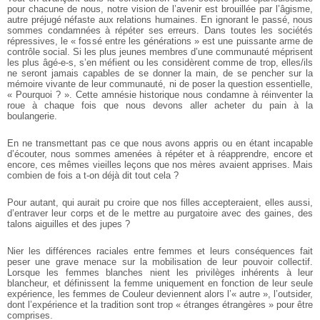
pour chacune de nous, notre vision de l’avenir est brouillée par l’âgisme,
autre préjugé néfaste aux relations humaines. En ignorant le passé, nous
sommes condamnées à répéter ses erreurs. Dans toutes les sociétés
répressives, le « fossé entre les générations » est une puissante arme de
contrôle social. Si les plus jeunes membres d’une communauté méprisent
les plus âgé-e-s, s’en méfient ou les considèrent comme de trop, elles/ils
ne seront jamais capables de se donner la main, de se pencher sur la
mémoire vivante de leur communauté, ni de poser la question essentielle,
« Pourquoi ? ». Cette amnésie historique nous condamne à réinventer la
roue à chaque fois que nous devons aller acheter du pain à la
boulangerie.
En ne transmettant pas ce que nous avons appris ou en étant incapable
d’écouter, nous sommes amenées à répéter et à réapprendre, encore et
encore, ces mêmes vieilles leçons que nos mères avaient apprises. Mais
combien de fois a t-on déjà dit tout cela ?
Pour autant, qui aurait pu croire que nos filles accepteraient, elles aussi,
d’entraver leur corps et de le mettre au purgatoire avec des gaines, des
talons aiguilles et des jupes ?
Nier les différences raciales entre femmes et leurs conséquences fait
peser une grave menace sur la mobilisation de leur pouvoir collectif.
Lorsque les femmes blanches nient les privilèges inhérents à leur
blancheur, et définissent la femme uniquement en fonction de leur seule
expérience, les femmes de Couleur deviennent alors l’« autre », l’outsider,
dont l’expérience et la tradition sont trop « étranges étrangères » pour être
comprises.