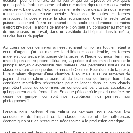
décision, pour un numéro, de ne publier que de la prose, en expliquant
que la poésie était une forme artistique « moins rigoureuse » ou « moins
sérieuse ». Là encore, l’expression même de notre créativité nous renvoie
à une question de classe sociale. Parce que de toutes les formes
artistiques, la poésie reste la plus économique. C’est la seule qu’on
puisse facilement écrire en cachette, la seule qui demande le moins
d’effort physique, le moins de matériel ; on peut s’y consacrer au moment
de nos pauses au travail, dans un vestibule de l’hôpital, dans le métro,
sur des bouts de papier.
Au cours de ces dernières années, écrivant un roman tout en étant à
court d’argent, j’ai pu mesurer la différence considérable, en termes
matériels, qui sépare la poésie de la prose. À l’heure où nous, femmes,
revendiquons notre propre littérature, la poésie est en train de devenir le
principal moyen d’expression des pauvres, des personnes issues de la
classe ouvrière ainsi que des femmes de Couleur. Pour écrire de la prose,
il vaut mieux disposer d’une chambre à soi mais aussi de ramettes de
papier, d’une machine à écrire et de beaucoup de temps libre. Les
conditions matérielles nécessaires pour se lancer dans les arts visuels
permettent aussi de déterminer, en considérant les classes sociales, à
qui appartient quelle forme d’art. En cette période où le prix du matériel ne
cesse de grimper, où sont nos sculptrices, nos peintres, nos
photographes ?
Lorsque nous parlons d’une culture de femmes, nous devons être
conscientes de l’impact de la classe sociale et des différences
économiques sur les ressources nécessaires à la production artistique.
Tout en avançant dans la construction d’une société plus épanouissante