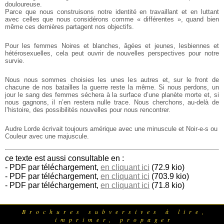
douloureuse.
Parce que nous construisons notre identité en travaillant et en luttant
avec celles que nous considérons comme « différentes », quand bien
même ces dernières partagent nos objectifs.
Pour les femmes Noires et blanches, âgées et jeunes, lesbiennes et
hétérosexuelles, cela peut ouvrir de nouvelles perspectives pour notre
survie.
Nous nous sommes choisies les unes les autres et, sur le front de
chacune de nos batailles la guerre reste la même. Si nous perdons, un
jour le sang des femmes séchera à la surface d’une planète morte et, si
nous gagnons, il n’en restera nulle trace. Nous cherchons, au-delà de
l’histoire, des possibilités nouvelles pour nous rencontrer.
Audre Lorde écrivait toujours amérique avec une minuscule et Noir-e-s ou
Couleur avec une majuscule.
ce texte est aussi consultable en :
- PDF par téléchargement,
en cliquant ici
(72.9 kio)
- PDF par téléchargement,
en cliquant ici
(703.9 kio)
- PDF par téléchargement,
en cliquant ici
(71.8 kio)
Brochures subversives à lire,
imprimer, propager