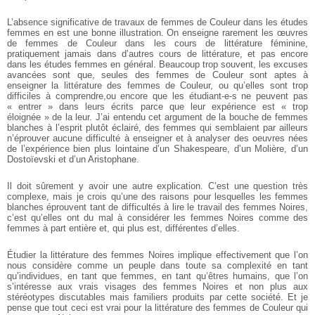
L’absence significative de travaux de femmes de Couleur dans les études
femmes en est une bonne illustration. On enseigne rarement les œuvres
de femmes de Couleur dans les cours de littérature féminine,
pratiquement jamais dans d’autres cours de littérature, et pas encore
dans les études femmes en général. Beaucoup trop souvent, les excuses
avancées sont que, seules des femmes de Couleur sont aptes à
enseigner la littérature des femmes de Couleur, ou qu’elles sont trop
difficiles à comprendre,ou encore que les étudiant-e-s ne peuvent pas
« entrer » dans leurs écrits parce que leur expérience est « trop
éloignée » de la leur. J’ai entendu cet argument de la bouche de femmes
blanches à l’esprit plutôt éclairé, des femmes qui semblaient par ailleurs
n’éprouver aucune difficulté à enseigner et à analyser des oeuvres nées
de l’expérience bien plus lointaine d’un Shakespeare, d’un Molière, d’un
Dostoïevski et d’un Aristophane.
Il doit sûrement y avoir une autre explication. C’est une question très
complexe, mais je crois qu’une des raisons pour lesquelles les femmes
blanches éprouvent tant de difficultés à lire le travail des femmes Noires,
c’est qu’elles ont du mal à considérer les femmes Noires comme des
femmes à part entière et, qui plus est, différentes d’elles.
Étudier la littérature des femmes Noires implique effectivement que l’on
nous considère comme un peuple dans toute sa complexité en tant
qu’individues, en tant que femmes, en tant qu’êtres humains, que l’on
s’intéresse aux vrais visages des femmes Noires et non plus aux
stéréotypes discutables mais familiers produits par cette société. Et je
pense que tout ceci est vrai pour la littérature des femmes de Couleur qui