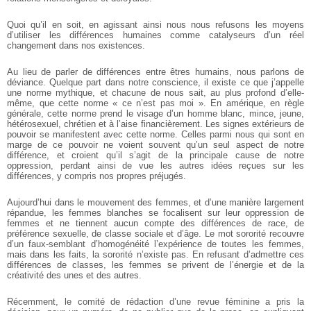
Quoi qu’il en soit, en agissant ainsi nous nous refusons les moyens
d’utiliser les différences humaines comme catalyseurs d’un réel
changement dans nos existences.
Au lieu de parler de différences entre êtres humains, nous parlons de
déviance. Quelque part dans notre conscience, il existe ce que j’appelle
une norme mythique, et chacune de nous sait, au plus profond d’elle-
même, que cette norme « ce n’est pas moi ». En amérique, en règle
générale, cette norme prend le visage d’un homme blanc, mince, jeune,
hétérosexuel, chrétien et à l’aise financièrement. Les signes extérieurs de
pouvoir se manifestent avec cette norme. Celles parmi nous qui sont en
marge de ce pouvoir ne voient souvent qu’un seul aspect de notre
différence, et croient qu’il s’agit de la principale cause de notre
oppression, perdant ainsi de vue les autres idées reçues sur les
différences, y compris nos propres préjugés.
Aujourd’hui dans le mouvement des femmes, et d’une manière largement
répandue, les femmes blanches se focalisent sur leur oppression de
femmes et ne tiennent aucun compte des différences de race, de
préférence sexuelle, de classe sociale et d’âge. Le mot sororité recouvre
d’un faux-semblant d’homogénéité l’expérience de toutes les femmes,
mais dans les faits, la sororité n’existe pas. En refusant d’admettre ces
différences de classes, les femmes se privent de l’énergie et de la
créativité des unes et des autres.
Récemment, le comité de rédaction d’une revue féminine a pris la