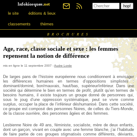
le site
éditions & lieux
classements
thèmes
BROCHURES
Age, race, classe sociale et sexe : les femmes
repensent la notion de différence
mis en ligne le 11 septembre 2007 -
Audre Lorde
De larges pans de l’histoire européenne nous conditionnent à envisager
les différences humaines en termes d’oppositions simplistes :
dominant/dominé, bon/mauvais, haut/bas, supérieur/inférieur. Dans une
société qui détermine le bien en termes de profit, plutôt qu’en termes de
besoins humains, il existe toujours un groupe donné de personnes qui,
sous le joug d’une oppression systématique, peut se vivre comme
surplus, occuper la place de l’inférieur déshumanisé. Dans cette société,
ce groupe est composé des personnes Noires, de celles du Tiers-Monde,
de la classe ouvrière, des personnes âgées et des femmes.
Lesbienne Noire de 49 ans, féministe, socialiste, mère de deux enfants,
dont un garçon, vivant en couple avec une femme blanche, j’ai l’habitude
de faire partie de ces groupes stigmatisés comme différents, déviants,