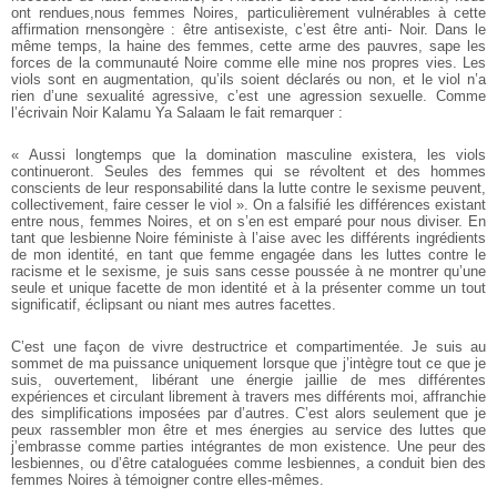
ont rendues,nous femmes Noires, particulièrement vulnérables à cette
affirmation rnensongère : être antisexiste, c’est être anti- Noir. Dans le
même temps, la haine des femmes, cette arme des pauvres, sape les
forces de la communauté Noire comme elle mine nos propres vies. Les
viols sont en augmentation, qu’ils soient déclarés ou non, et le viol n’a
rien d’une sexualité agressive, c’est une agression sexuelle. Comme
l’écrivain Noir Kalamu Ya Salaam le fait remarquer :
« Aussi longtemps que la domination masculine existera, les viols
continueront. Seules des femmes qui se révoltent et des hommes
conscients de leur responsabilité dans la lutte contre le sexisme peuvent,
collectivement, faire cesser le viol ». On a falsifié les différences existant
entre nous, femmes Noires, et on s’en est emparé pour nous diviser. En
tant que lesbienne Noire féministe à l’aise avec les différents ingrédients
de mon identité, en tant que femme engagée dans les luttes contre le
racisme et le sexisme, je suis sans cesse poussée à ne montrer qu’une
seule et unique facette de mon identité et à la présenter comme un tout
significatif, éclipsant ou niant mes autres facettes.
C’est une façon de vivre destructrice et compartimentée. Je suis au
sommet de ma puissance uniquement lorsque que j’intègre tout ce que je
suis, ouvertement, libérant une énergie jaillie de mes différentes
expériences et circulant librement à travers mes différents moi, affranchie
des simplifications imposées par d’autres. C’est alors seulement que je
peux rassembler mon être et mes énergies au service des luttes que
j’embrasse comme parties intégrantes de mon existence. Une peur des
lesbiennes, ou d’être cataloguées comme lesbiennes, a conduit bien des
femmes Noires à témoigner contre elles-mêmes.