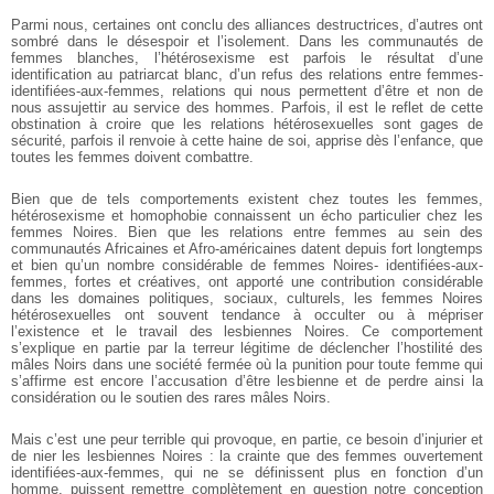
Parmi nous, certaines ont conclu des alliances destructrices, d’autres ont
sombré dans le désespoir et l’isolement. Dans les communautés de
femmes blanches, l’hétérosexisme est parfois le résultat d’une
identification au patriarcat blanc, d’un refus des relations entre femmes-
identifiées-aux-femmes, relations qui nous permettent d’être et non de
nous assujettir au service des hommes. Parfois, il est le reflet de cette
obstination à croire que les relations hétérosexuelles sont gages de
sécurité, parfois il renvoie à cette haine de soi, apprise dès l’enfance, que
toutes les femmes doivent combattre.
Bien que de tels comportements existent chez toutes les femmes,
hétérosexisme et homophobie connaissent un écho particulier chez les
femmes Noires. Bien que les relations entre femmes au sein des
communautés Africaines et Afro-américaines datent depuis fort longtemps
et bien qu’un nombre considérable de femmes Noires- identifiées-aux-
femmes, fortes et créatives, ont apporté une contribution considérable
dans les domaines politiques, sociaux, culturels, les femmes Noires
hétérosexuelles ont souvent tendance à occulter ou à mépriser
l’existence et le travail des lesbiennes Noires. Ce comportement
s’explique en partie par la terreur légitime de déclencher l’hostilité des
mâles Noirs dans une société fermée où la punition pour toute femme qui
s’affirme est encore l’accusation d’être lesbienne et de perdre ainsi la
considération ou le soutien des rares mâles Noirs.
Mais c’est une peur terrible qui provoque, en partie, ce besoin d’injurier et
de nier les lesbiennes Noires : la crainte que des femmes ouvertement
identifiées-aux-femmes, qui ne se définissent plus en fonction d’un
homme, puissent remettre complètement en question notre conception