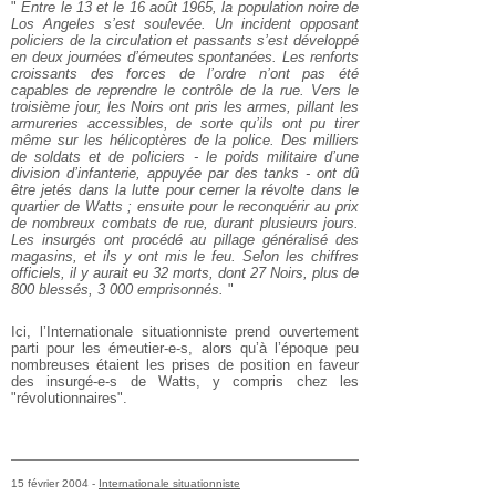
"
Entre le 13 et le 16 août 1965, la population noire de
Los Angeles s’est soulevée. Un incident opposant
policiers de la circulation et passants s’est développé
en deux journées d’émeutes spontanées. Les renforts
croissants des forces de l’ordre n’ont pas été
capables de reprendre le contrôle de la rue. Vers le
troisième jour, les Noirs ont pris les armes, pillant les
armureries accessibles, de sorte qu’ils ont pu tirer
même sur les hélicoptères de la police. Des milliers
de soldats et de policiers - le poids militaire d’une
division d’infanterie, appuyée par des tanks - ont dû
être jetés dans la lutte pour cerner la révolte dans le
quartier de Watts ; ensuite pour le reconquérir au prix
de nombreux combats de rue, durant plusieurs jours.
Les insurgés ont procédé au pillage généralisé des
magasins, et ils y ont mis le feu. Selon les chiffres
officiels, il y aurait eu 32 morts, dont 27 Noirs, plus de
800 blessés, 3 000 emprisonnés.
"
Ici, l’Internationale situationniste prend ouvertement
parti pour les émeutier-e-s, alors qu’à l’époque peu
nombreuses étaient les prises de position en faveur
des insurgé-e-s de Watts, y compris chez les
"révolutionnaires".
15 février 2004 -
Internationale situationniste