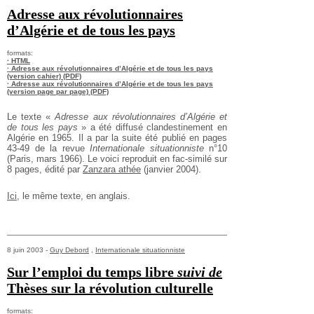
Adresse aux révolutionnaires
d’Algérie et de tous les pays
formats:
· HTML
· Adresse aux révolutionnaires d’Algérie et de tous les pays
(version cahier) (PDF)
· Adresse aux révolutionnaires d’Algérie et de tous les pays
(version page par page) (PDF)
Le texte «
Adresse aux révolutionnaires d’Algérie et
de
tous les pays
» a été diffusé clandestinement en
Algérie en 1965. Il a par la suite été publié en pages
43-49 de la revue
Internationale situationniste
n°10
(Paris, mars 1966).
Le voici reproduit en fac-similé sur
8 pages, édité par
Zanzara athée
(janvier 2004).
Ici
, le même texte, en anglais.
8 juin 2003 -
Guy Debord
,
Internationale situationniste
Sur l’emploi du temps libre
suivi de
Thèses sur la révolution culturelle
formats: