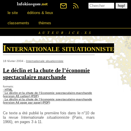
le site
éditions & lieux
classements
thèmes
AUTEUR·ICE·XS
Internationale situationniste
18 février 2004 -
Internationale situationniste
Le déclin et la chute de l’économie
spectaculaire marchande
formats:
· HTML
· Le déclin et la chute de l’économie spectaculaire-marchande
(version A5 cahier) (PDF)
· Le déclin et la chute de l’économie spectaculaire-marchande
(version A4 page par page) (PDF)
Ce texte a été publié la première fois dans le n°10 de
la revue
Internationale situationniste
(Paris, mars
1966), en pages 3 à 11.