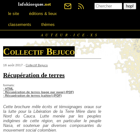
le site
éditions & lieux
classements
thèmes
AUTEUR·ICE·XS
Collectif Bejuco
16 août 2017 -
Collectif Bejuco
Récupération de terres
formats:
· HTML
· Récupération de terres (page par page) (PDF)
· Récupération de terres (cahier) (PDF)
Cette brochure mêle écrits et témoignages oraux sur
la lutte pour la Libération de la Terre Mère dans le
Nord du Cauca. Lutte menée par les peuples
indigènes de cette région, en particulier le peuple
Nasa, et soutenue par diverses composantes du
mouvement social colombien.