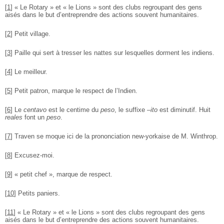
[
1
]
« Le Rotary » et « le Lions » sont des clubs regroupant des gens
aisés dans le but d’entreprendre des actions souvent humanitaires.
[
2
]
Petit village.
[
3
]
Paille qui sert à tresser les nattes sur lesquelles dorment les indiens.
[
4
]
Le meilleur.
[
5
]
Petit patron, marque le respect de l’Indien.
[
6
]
Le
centavo
est le centime du
peso
, le suffixe
–ito
est diminutif. Huit
reales
font un
peso
.
[
7
]
Traven se moque ici de la prononciation new-yorkaise de M. Winthrop.
[
8
]
Excusez-moi.
[
9
]
« petit chef », marque de respect.
[
10
]
Petits paniers.
[
11
]
« Le Rotary » et « le Lions » sont des clubs regroupant des gens
aisés dans le but d’entreprendre des actions souvent humanitaires.