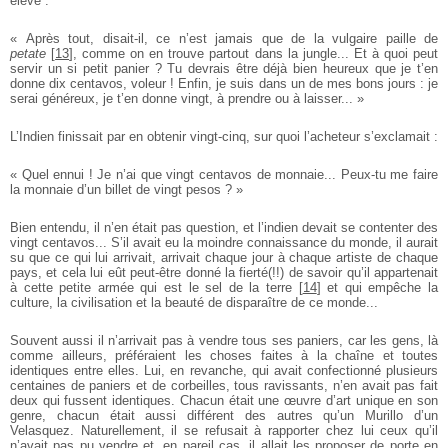
élevé :
« Après tout, disait-il, ce n’est jamais que de la vulgaire paille de
petate
[
13
]
, comme on en trouve partout dans la jungle... Et à quoi peut
servir un si petit panier ? Tu devrais être déjà bien heureux que je t’en
donne dix centavos, voleur ! Enfin, je suis dans un de mes bons jours : je
serai généreux, je t’en donne vingt, à prendre ou à laisser... »
L’Indien finissait par en obtenir vingt-cinq, sur quoi l’acheteur s’exclamait :
« Quel ennui ! Je n’ai que vingt centavos de monnaie... Peux-tu me faire
la monnaie d’un billet de vingt pesos ? »
Bien entendu, il n’en était pas question, et l’indien devait se contenter des
vingt centavos... S’il avait eu la moindre connaissance du monde, il aurait
su que ce qui lui arrivait, arrivait chaque jour à chaque artiste de chaque
pays, et cela lui eût peut-être donné la fierté(!!) de savoir qu’il appartenait
à cette petite armée qui est le sel de la terre
[
14
]
et qui empêche la
culture, la civilisation et la beauté de disparaître de ce monde...
Souvent aussi il n’arrivait pas à vendre tous ses paniers, car les gens, là
comme ailleurs, préféraient les choses faites à la chaîne et toutes
identiques entre elles. Lui, en revanche, qui avait confectionné plusieurs
centaines de paniers et de corbeilles, tous ravissants, n’en avait pas fait
deux qui fussent identiques. Chacun était une œuvre d’art unique en son
genre, chacun était aussi différent des autres qu’un Murillo d’un
Velasquez. Naturellement, il se refusait à rapporter chez lui ceux qu’il
n’avait pas pu vendre et, en pareil cas, il allait les proposer de porte en