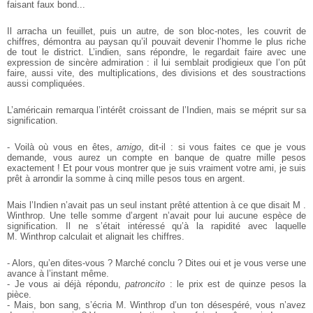
faisant faux bond...
Il arracha un feuillet, puis un autre, de son bloc-notes, les couvrit de
chiffres, démontra au paysan qu’il pouvait devenir l’homme le plus riche
de tout le district. L’indien, sans répondre, le regardait faire avec une
expression de sincère admiration : il lui semblait prodigieux que l’on pût
faire, aussi vite, des multiplications, des divisions et des soustractions
aussi compliquées.
L’américain remarqua l’intérêt croissant de l’Indien, mais se méprit sur sa
signification.
- Voilà où vous en êtes,
amigo
, dit-il : si vous faites ce que je vous
demande, vous aurez un compte en banque de quatre mille pesos
exactement ! Et pour vous montrer que je suis vraiment votre ami, je suis
prêt à arrondir la somme à cinq mille pesos tous en argent.
Mais l’Indien n’avait pas un seul instant prêté attention à ce que disait M .
Winthrop. Une telle somme d’argent n’avait pour lui aucune espèce de
signification. Il ne s’était intéressé qu’à la rapidité avec laquelle
M. Winthrop calculait et alignait les chiffres.
- Alors, qu’en dites-vous ? Marché conclu ? Dites oui et je vous verse une
avance à l’instant même.
- Je vous ai déjà répondu,
patroncito
: le prix est de quinze pesos la
pièce.
- Mais, bon sang, s’écria M. Winthrop d’un ton désespéré, vous n’avez