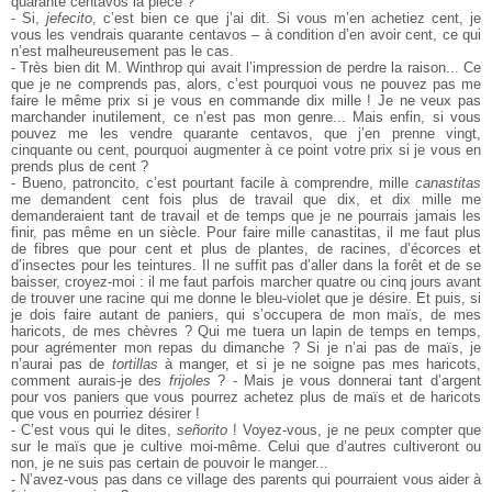
quarante centavos la pièce ?
- Si,
jefecito
, c’est bien ce que j’ai dit. Si vous m’en achetiez cent, je
vous les vendrais quarante centavos – à condition d’en avoir cent, ce qui
n’est malheureusement pas le cas.
- Très bien dit M. Winthrop qui avait l’impression de perdre la raison... Ce
que je ne comprends pas, alors, c’est pourquoi vous ne pouvez pas me
faire le même prix si je vous en commande dix mille ! Je ne veux pas
marchander inutilement, ce n’est pas mon genre... Mais enfin, si vous
pouvez me les vendre quarante centavos, que j’en prenne vingt,
cinquante ou cent, pourquoi augmenter à ce point votre prix si je vous en
prends plus de cent ?
- Bueno, patroncito, c’est pourtant facile à comprendre, mille
canastitas
me demandent cent fois plus de travail que dix, et dix mille me
demanderaient tant de travail et de temps que je ne pourrais jamais les
finir, pas même en un siècle. Pour faire mille canastitas, il me faut plus
de fibres que pour cent et plus de plantes, de racines, d’écorces et
d’insectes pour les teintures. Il ne suffit pas d’aller dans la forêt et de se
baisser, croyez-moi : il me faut parfois marcher quatre ou cinq jours avant
de trouver une racine qui me donne le bleu-violet que je désire. Et puis, si
je dois faire autant de paniers, qui s’occupera de mon maïs, de mes
haricots, de mes chèvres ? Qui me tuera un lapin de temps en temps,
pour agrémenter mon repas du dimanche ? Si je n’ai pas de maïs, je
n’aurai pas de
tortillas
à manger, et si je ne soigne pas mes haricots,
comment aurais-je des
frijoles
?
- Mais je vous donnerai tant d’argent
pour vos paniers que vous pourrez achetez plus de maïs et de haricots
que vous en pourriez désirer !
- C’est vous qui le dites,
señorito
! Voyez-vous, je ne peux compter que
sur le maïs que je cultive moi-même. Celui que d’autres cultiveront ou
non, je ne suis pas certain de pouvoir le manger...
- N’avez-vous pas dans ce village des parents qui pourraient vous aider à