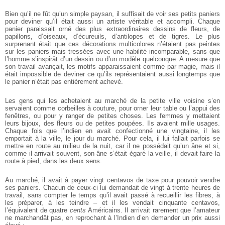
Bien qu’il ne fût qu’un simple paysan, il suffisait de voir ses petits paniers
pour deviner qu’il était aussi un artiste véritable et accompli. Chaque
panier paraissait orné des plus extraordinaires dessins de fleurs, de
papillons, d’oiseaux, d’écureuils, d’antilopes et de tigres. Le plus
surprenant était que ces décorations multicolores n’étaient pas peintes
sur les paniers mais tressées avec une habilité incomparable, sans que
l’homme s’inspirât d’un dessin ou d’un modèle quelconque. A mesure que
son travail avançait, les motifs apparaissaient comme par magie, mais il
était impossible de deviner ce qu’ils représentaient aussi longtemps que
le panier n’était pas entièrement achevé.
Les gens qui les achetaient au marché de la petite ville voisine s’en
servaient comme corbeilles à couture, pour orner leur table ou l’appui des
fenêtres, ou pour y ranger de petites choses. Les femmes y mettaient
leurs bijoux, des fleurs ou de petites poupées. Ils avaient mille usages.
Chaque fois que l’indien en avait confectionné une vingtaine, il les
emportait à la ville, le jour du marché. Pour cela, il lui fallait parfois se
mettre en route au milieu de la nuit, car il ne possédait qu’un âne et si,
comme il arrivait souvent, son âne s’était égaré la veille, il devait faire la
route à pied, dans les deux sens.
Au marché, il avait à payer vingt centavos de taxe pour pouvoir vendre
ses paniers. Chacun de ceux-ci lui demandait de vingt à trente heures de
travail, sans compter le temps qu’il avait passé à recueillir les fibres, à
les préparer, à les teindre – et il les vendait cinquante centavos,
l’équivalent de quatre
cents
Américains. Il arrivait rarement que l’amateur
ne marchandât pas, en reprochant à l’Indien d’en demander un prix aussi