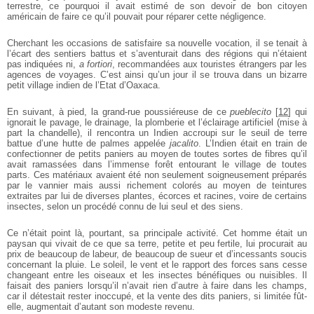
terrestre, ce pourquoi il avait estimé de son devoir de bon citoyen
américain de faire ce qu’il pouvait pour réparer cette négligence.
Cherchant les occasions de satisfaire sa nouvelle vocation, il se tenait à
l’écart des sentiers battus et s’aventurait dans des régions qui n’étaient
pas indiquées ni,
a fortiori
, recommandées aux touristes étrangers par les
agences de voyages. C’est ainsi qu’un jour il se trouva dans un bizarre
petit village indien de l’Etat d’Oaxaca.
En suivant, à pied, la grand-rue poussiéreuse de ce
pueblecito
[
12
]
qui
ignorait le pavage, le drainage, la plomberie et l’éclairage artificiel (mise à
part la chandelle), il rencontra un Indien accroupi sur le seuil de terre
battue d’une hutte de palmes appelée
jacalito
. L’Indien était en train de
confectionner de petits paniers au moyen de toutes sortes de fibres qu’il
avait ramassées dans l’immense forêt entourant le village de toutes
parts. Ces matériaux avaient été non seulement soigneusement préparés
par le vannier mais aussi richement colorés au moyen de teintures
extraites par lui de diverses plantes, écorces et racines, voire de certains
insectes, selon un procédé connu de lui seul et des siens.
Ce n’était point là, pourtant, sa principale activité. Cet homme était un
paysan qui vivait de ce que sa terre, petite et peu fertile, lui procurait au
prix de beaucoup de labeur, de beaucoup de sueur et d’incessants soucis
concernant la pluie. Le soleil, le vent et le rapport des forces sans cesse
changeant entre les oiseaux et les insectes bénéfiques ou nuisibles. Il
faisait des paniers lorsqu’il n’avait rien d’autre à faire dans les champs,
car il détestait rester inoccupé, et la vente des dits paniers, si limitée fût-
elle, augmentait d’autant son modeste revenu.