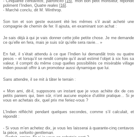
- Cinquante
centavitos
,
patroncito
[
15
]
, mon bon petit monsieur, répondit
poliment l’Indien,
Quatre reales
[
16
]
.
- Marché conclu, dit M. Winthrop.
Son ton et son geste eussent été les mêmes s’il avait acheté une
compagnie de chemin de fer. Il ajouta, en examinant son achat :
Je sais déjà à qui je vais donner cette jolie petite chose. Je me demande
ce qu’elle en fera, mais je suis sûr qu’elle sera ravie... »
En fait, il s’était attendu à ce que l’Indien lui demandât trois ou quatre
pesos – et lorsqu’il se rendit compte qu’il avait estimé l’objet à six fois sa
valeur, il comprit du même coup quelles possibilités ce misérable village
indien pouvait offrir à un promoteur aussi dynamique que lui.
Sans attendre, il se mit à tâter le terrain :
« Mon ami, dit-il, supposons un instant que je vous achète dix de ces
petits paniers qui, bien sûr, n’ont aucune espèce d’utilité pratique... Si je
vous en achetais dix, quel prix me feriez-vous ?
L’Indien réfléchit pendant quelques secondes, comme s’il calculait, et
répondit :
- Si vous m’en achetez dix, je vous les laisserai à quarante-cinq centavos
la pièce,
señorito gentleman
.