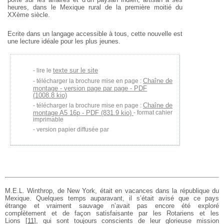
heures, dans le Mexique rural de la première moitié du
XXème siècle.
Ecrite dans un langage accessible à tous, cette nouvelle est
une lecture
idéale pour les plus jeunes.
texte sur le site
lire le
Chaîne de
télécharger la brochure mise en page :
montage - version page par page - PDF
(1008.8 kio)
Chaîne de
télécharger la brochure mise en page :
montage A5 16p - PDF (831.9 kio)
- format cahier
imprimable
version papier diffusée par
M.E.L. Winthrop, de New York, était en vacances dans la république du
Mexique. Quelques temps auparavant, il s’était avisé que ce pays
étrange et vraiment sauvage n’avait pas encore été exploré
complètement et de façon satisfaisante par les Rotariens et les
Lions
[
11
]
, qui sont toujours conscients de leur glorieuse mission