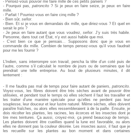
- Pensez-vous pouvoir me faire mille de ces petits paniers ?
- Pourquoi pas,
patroncito
? Si je peux en faire seize, je peux en faire
mille.
- Parfait ! Pourriez-vous en faire cinq mille ?
- Bien sûr,
señor
.
- Bien. Et si je vous en demandais dix mille, que diriez-vous ? Et quel en
serait le prix ?
- Je peux en faire autant que vous voudrez,
señor
. J’y suis très habile.
Personne, dans tout cet État, n’y est aussi habile que moi.
- C’est bien ce que je pensais... Supposons donc que je vous en
commande dix mille. Combien de temps pensez-vous qu’il vous faudrait
pour me les fournir ?
L’Indien, sans interrompre son travail, pencha la tête d’un coté puis de
l’autre, comme s’il calculait le nombre de jours ou de semaines que lui
prendrait une telle entreprise. Au bout de plusieurs minutes, il dit
lentement :
- Il me faudra pas mal de temps pour faire autant de paniers,
patroncito
.
Voyez-vous, les fibres doivent être très sèches avant de pouvoir être
utilisées, et pendant tout le temps où elles sèchent il faut les travailler et
les traiter d’une manière spéciale pour qu’elles ne perdent pas leur
souplesse, leur douceur et leur lustre naturel. Même sèches, elles doivent
paraître fraîches, ou alors elles ressembleraient à de la paille. Ensuite, je
dois récolter les plantes, les racines, les écorces et les insectes dont je
tire mes teintures. Ça aussi, croyez-moi, ça prend beaucoup de temps.
Les plantes doivent être cueillies quand la lune est favorable, ou alors
elles ne donnent pas la couleur désirée. Les insectes aussi, il faut que je
les recueille sur les plantes au bon moment et dans certaines