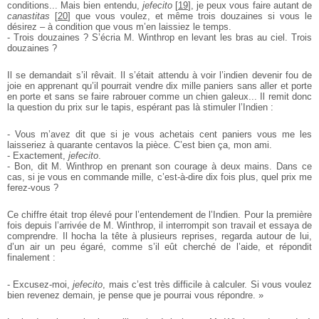
conditions... Mais bien entendu,
jefecito
[
19
]
, je peux vous faire autant de
canastitas
[
20
]
que vous voulez, et même trois douzaines si vous le
désirez – à condition que vous m’en laissiez le temps.
- Trois douzaines ? S’écria M. Winthrop en levant les bras au ciel. Trois
douzaines ?
Il se demandait s’il rêvait. Il s’était attendu à voir l’indien devenir fou de
joie en apprenant qu’il pourrait vendre dix mille paniers sans aller et porte
en porte et sans se faire rabrouer comme un chien galeux... Il remit donc
la question du prix sur le tapis, espérant pas là stimuler l’Indien :
- Vous m’avez dit que si je vous achetais cent paniers vous me les
laisseriez à quarante centavos la pièce. C’est bien ça, mon ami.
- Exactement,
jefecito
.
- Bon, dit M. Winthrop en prenant son courage à deux mains. Dans ce
cas, si je vous en commande mille, c’est-à-dire dix fois plus, quel prix me
ferez-vous ?
Ce chiffre était trop élevé pour l’entendement de l’Indien. Pour la première
fois depuis l’arrivée de M. Winthrop, il interrompit son travail et essaya de
comprendre. Il hocha la tête à plusieurs reprises, regarda autour de lui,
d’un air un peu égaré, comme s’il eût cherché de l’aide, et répondit
finalement :
- Excusez-moi,
jefecito
, mais c’est très difficile à calculer. Si vous voulez
bien revenez demain, je pense que je pourrai vous répondre. »