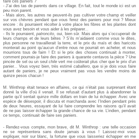
faire ces paniers ?
- J’ai des tas de parents dans ce village. En fait, tout le monde ici est un
peu mon parent.
- Mais alors, les autres ne peuvent-ils pas cultiver votre champ et veiller
sur vos chèvres pendant que vous ferez des paniers pour moi ? Mieux
encore : ils pourraient récolter à votre place les fibres et les plantes dont
vous avez besoin et vous aider à les préparer...
- Ils le pourraient,
patroncito
, oui, bien sûr. Mais alors qui s’occuperait de
leurs champs et de leurs bêtes ? S’ils m’aidaient comme vous le dites,
plus personne ne travaillerait la terre, et le prix du maïs et des haricots
monterait au point qu’aucun d’entre nous ne pourrait en acheter, et nous
mourrions tous de faim ! Et si le prix des choses continuait à monter,
comment pourrais-je faire des paniers à quarante centavos la pièce ? Une
pincée de sel ou un seul
chile
vert me coûterait plus cher que le prix d’un
panier... Vous voyez bien, très estimé
caballero
, que si je dois vous faire
autant de paniers, je ne peux vraiment pas vous les vendre moins de
quinze pesos chacun !
M. Winthrop était tenace en affaires, ce qui n’était pas surprenant étant
donné la ville d’où il venait. Il se refusait d’autant plus à abandonner la
partie qu’il sentait quinze mille dollars en train de lui échapper. Avec une
espèce de désespoir, il discuta et marchanda avec l’Indien pendant près
de deux heures, essayant de lui faire comprendre les raisons qu’il avait
de ne pas laisser échapper la grande chance de sa vie. L’indien, pendant
ce temps, continuait de faire ses paniers.
- Rendez-vous compte, mon brave, dit M. Winthrop : une telle occasion
ne se représentera sans doute jamais à vous ! Laissez-moi vous
expliquer, noir sur blanc, la fortune que vous laisseriez échapper en me