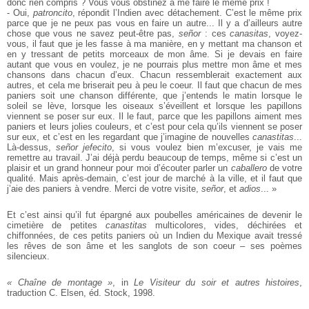
donc rien compris ? Vous vous obstinez à me faire le même prix !
- Oui,
patroncito
, répondit l’Indien avec détachement. C’est le même prix
parce que je ne peux pas vous en faire un autre... Il y a d’ailleurs autre
chose que vous ne savez peut-être pas,
señor
: ces
canasitas
, voyez-
vous, il faut que je les fasse à ma manière, en y mettant ma chanson et
en y tressant de petits morceaux de mon âme. Si je devais en faire
autant que vous en voulez, je ne pourrais plus mettre mon âme et mes
chansons dans chacun d’eux. Chacun ressemblerait exactement aux
autres, et cela me briserait peu à peu le coeur. Il faut que chacun de mes
paniers soit une chanson différente, que j’entends le matin lorsque le
soleil se lève, lorsque les oiseaux s’éveillent et lorsque les papillons
viennent se poser sur eux. Il le faut, parce que les papillons aiment mes
paniers et leurs jolies couleurs, et c’est pour cela qu’ils viennent se poser
sur eux, et c’est en les regardant que j’imagine de nouvelles
canastitas
...
Là-dessus,
señor jefecito
, si vous voulez bien m’excuser, je vais me
remettre au travail. J’ai déjà perdu beaucoup de temps, même si c’est un
plaisir et un grand honneur pour moi d’écouter parler un
caballero
de votre
qualité. Mais après-demain, c’est jour de marché à la ville, et il faut que
j’aie des paniers à vendre. Merci de votre visite,
señor
, et
adios
... »
Et c’est ainsi qu’il fut épargné aux poubelles américaines de devenir le
cimetière de petites
canastitas
multicolores, vides, déchirées et
chiffonnées, de ces petits paniers où un Indien du Mexique avait tressé
les rêves de son âme et les sanglots de son coeur – ses poèmes
silencieux.
« Chaîne de montage »
, in
Le Visiteur du soir et autres histoires
,
traduction C. Elsen, éd. Stock, 1998.