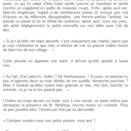
porte, ce qui lui valait d’être traité tantôt comme un mendiant et tantôt
comme un vagabond en quête de mauvais coups. Enfin, après qu’il eut.
Marché longtemps, frappé à de nombreuses portes et essuyé pas mal
d’injures ou de réflexions désagréables, une femme parfois l’arrêtait, lui
prenait un panier et lui en offrait dix centavos, après quoi, sous ses yeux,
elle jetait négligemment la petite merveille sur une table avec l’air de
dire :
« Si je t’achète cet objet absurde, c’est uniquement par charité, parce que
je suis chrétienne et que cela m’attriste de voir un pauvre Indien mourir
de faim loin de son village... »
Cette pensée en appelant une autre, il arrivait qu’elle ajoutât à haute
voix :
« Au fait, d’où viens-tu,
Indito
? De Huehuetonoc ? Ecoute, ne pourrais-tu
pas m’apporter deux ou trois dindes de ton
pueblo
, dimanche prochain ?
Mais il faudrait qu’elles soient bien grasses et très, très bon marché, tu
entends, ou je ne te les paierai pas... »
L’Indien accroupi devant sa hutte, tout à son travail, ne parut même pas
remarquer la présence de M. Winthrop, encore moins sa curiosité. Pour
ne pas paraître idiot, l’Américain finit par lui demander :
« Combien vendez-vous ces petits paniers, mon ami ?