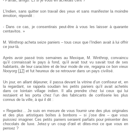
- Parfait,
amigo
. Et si je vous en achetais cent ?
L’Indien, sans quitter son travail des yeux et sans manifester la moindre
émotion, répondit :
- Dans ce cas, je consentirais peut-être à vous les laisser à quarante
centavitos. »
M. Winthrop acheta seize paniers – tous ceux que l’Indien avait à lui offrir
ce jour-là.
Après avoir passé trois semaines au Mexique, M. Winthrop, convaincu
qu’il connaissait le pays à fond, qu’il avait tout vu savait tout de ses
habitants, de leur caractère et de leur mode de vie, regagna ce bon vieux
Nooyorg
[
17
]
et fut heureux de se retrouver dans un pays civilisé.
Un jour, en allant déjeuner, il passa devant la vitrine d’un confiseur et, en
la regardant, se rappela soudain les petits paniers qu’il avait achetés
dans ce lointain village indien. Il alla prendre chez lui ceux qui lui
restaient et les porta chez l’un des fabricants de confiserie les plus
connus de la ville, à qui il dit :
« Regardez... Je suis en mesure de vous fournir une des plus originales
et des plus artistiques boîtes à bonbons – si j’ose dire – que vous
puissiez imaginer. Ces petits paniers seraient parfaits pour présenter des
chocolats de luxe. Jetez-y un coup d’œil et dites-moi ce que vous en
pensez ?