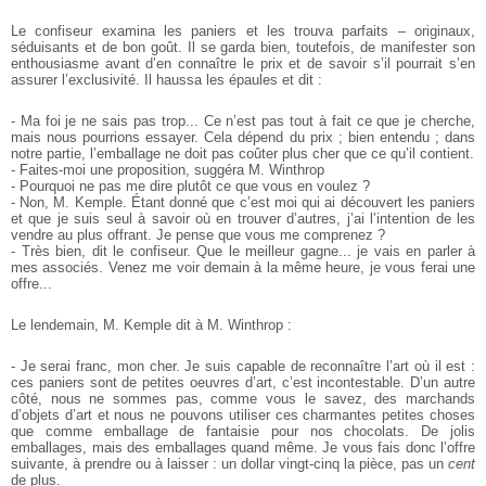
Le confiseur examina les paniers et les trouva parfaits – originaux,
séduisants et de bon goût. Il se garda bien, toutefois, de manifester son
enthousiasme avant d’en connaître le prix et de savoir s’il pourrait s’en
assurer l’exclusivité. Il haussa les épaules et dit :
- Ma foi je ne sais pas trop... Ce n’est pas tout à fait ce que je cherche,
mais nous pourrions essayer. Cela dépend du prix ; bien entendu ; dans
notre partie, l’emballage ne doit pas coûter plus cher que ce qu’il contient.
- Faites-moi une proposition, suggéra M. Winthrop
- Pourquoi ne pas me dire plutôt ce que vous en voulez ?
- Non, M. Kemple. Étant donné que c’est moi qui ai découvert les paniers
et que je suis seul à savoir où en trouver d’autres, j’ai l’intention de les
vendre au plus offrant. Je pense que vous me comprenez ?
- Très bien, dit le confiseur. Que le meilleur gagne... je vais en parler à
mes associés. Venez me voir demain à la même heure, je vous ferai une
offre...
Le lendemain, M. Kemple dit à M. Winthrop :
- Je serai franc, mon cher. Je suis capable de reconnaître l’art où il est :
ces paniers sont de petites oeuvres d’art, c’est incontestable. D’un autre
côté, nous ne sommes pas, comme vous le savez, des marchands
d’objets d’art et nous ne pouvons utiliser ces charmantes petites choses
que comme emballage de fantaisie pour nos chocolats. De jolis
emballages, mais des emballages quand même. Je vous fais donc l’offre
suivante, à prendre ou à laisser : un dollar vingt-cinq la pièce, pas un
cent
de plus.