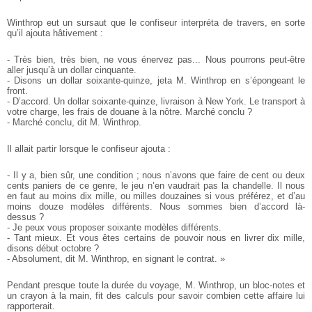
Winthrop eut un sursaut que le confiseur interpréta de travers, en sorte
qu’il ajouta hâtivement :
- Très bien, très bien, ne vous énervez pas... Nous pourrons peut-être
aller jusqu’à un dollar cinquante.
- Disons un dollar soixante-quinze, jeta M. Winthrop en s’épongeant le
front.
- D’accord. Un dollar soixante-quinze, livraison à New York. Le transport à
votre charge, les frais de douane à la nôtre. Marché conclu ?
- Marché conclu, dit M. Winthrop.
Il allait partir lorsque le confiseur ajouta :
- Il y a, bien sûr, une condition ; nous n’avons que faire de cent ou deux
cents paniers de ce genre, le jeu n’en vaudrait pas la chandelle. Il nous
en faut au moins dix mille, ou milles douzaines si vous préférez, et d’au
moins douze modèles différents. Nous sommes bien d’accord là-
dessus ?
- Je peux vous proposer soixante modèles différents.
- Tant mieux. Et vous êtes certains de pouvoir nous en livrer dix mille,
disons début octobre ?
- Absolument, dit M. Winthrop, en signant le contrat. »
Pendant presque toute la durée du voyage, M. Winthrop, un bloc-notes et
un crayon à la main, fit des calculs pour savoir combien cette affaire lui
rapporterait.