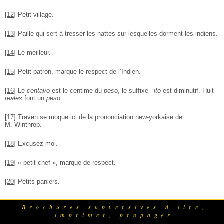
[
12
]
Petit village.
[
13
]
Paille qui sert à tresser les nattes sur lesquelles dorment les indiens.
[
14
]
Le meilleur.
[
15
]
Petit patron, marque le respect de l’Indien.
[
16
]
Le
centavo
est le centime du
peso
, le suffixe
–ito
est diminutif. Huit
reales
font un
peso
.
[
17
]
Traven se moque ici de la prononciation new-yorkaise de
M. Winthrop.
[
18
]
Excusez-moi.
[
19
]
« petit chef », marque de respect.
[
20
]
Petits paniers.
Brochures subversives à lire,
imprimer, propager