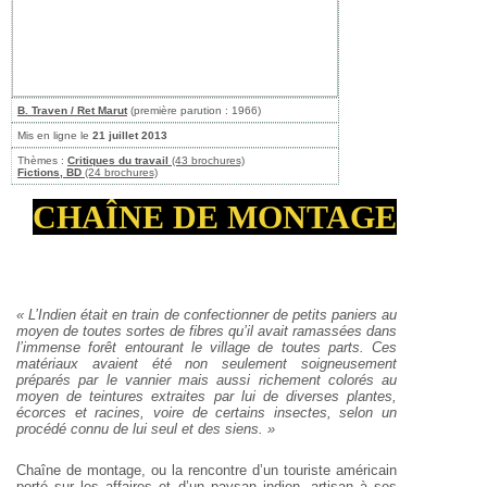
B. Traven / Ret Marut
(première parution : 1966)
Mis en ligne le
21 juillet 2013
Thèmes :
Critiques du travail
(43 brochures)
Fictions, BD
(24 brochures)
CHAÎNE DE MONTAGE
« L’Indien était en train de confectionner de petits paniers au
moyen de toutes sortes de fibres qu’il avait ramassées dans
l’immense forêt entourant le village de toutes parts. Ces
matériaux avaient été non seulement soigneusement
préparés par le vannier mais aussi richement colorés au
moyen de teintures extraites par lui de diverses plantes,
écorces et racines, voire de certains insectes, selon un
procédé connu de lui seul et des siens. »
Chaîne de montage, ou la rencontre d’un touriste américain
porté sur les affaires et d’un paysan indien, artisan à ses