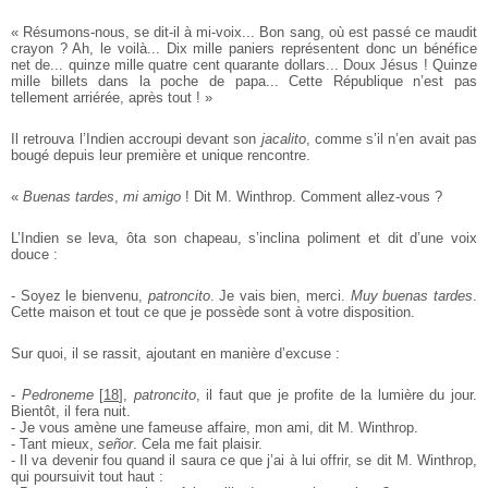
« Résumons-nous, se dit-il à mi-voix... Bon sang, où est passé ce maudit
crayon ? Ah, le voilà... Dix mille paniers représentent donc un bénéfice
net de... quinze mille quatre cent quarante dollars... Doux Jésus ! Quinze
mille billets dans la poche de papa... Cette République n’est pas
tellement arriérée, après tout ! »
Il retrouva l’Indien accroupi devant son
jacalito
, comme s’il n’en avait pas
bougé depuis leur première et unique rencontre.
«
Buenas tardes
,
mi amigo
! Dit M. Winthrop. Comment allez-vous ?
L’Indien se leva, ôta son chapeau, s’inclina poliment et dit d’une voix
douce :
- Soyez le bienvenu,
patroncito
. Je vais bien, merci.
Muy buenas tardes
.
Cette maison et tout ce que je possède sont à votre disposition.
Sur quoi, il se rassit, ajoutant en manière d’excuse :
-
Pedroneme
[
18
]
,
patroncito
, il faut que je profite de la lumière du jour.
Bientôt, il fera nuit.
- Je vous amène une fameuse affaire, mon ami, dit M. Winthrop.
- Tant mieux,
señor
. Cela me fait plaisir.
- Il va devenir fou quand il saura ce que j’ai à lui offrir, se dit M. Winthrop,
qui poursuivit tout haut :