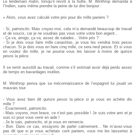
Le lendemain matin, lorsqu’il revint à la hutte, M. Winthrop demanda à
l’Indien, sans même prendre la peine de lui dire bonjour :
« Alors, vous avez calculé votre prix pour dix mille paniers ?
- Si,
patroncito
. Mais croyez-moi, cela m’a demandé beaucoup de travail
et de soucis, car je ne voudrais pas vous votre votre bon argent...
- Ça va,
amigo
, ça va, assez de salades... Votre prix ?
- Si je dois vous faire mille
canastitas
, je vous les vendrai trois pesos
chacun. Si je dois vous en faire cinq mille, ce sera neuf pesos. Et si vous
en voulez dix mille, je ne pourrai vous les laisser à moins de quinze
pesos la pièce.
Il se remit aussitôt au travail, comme s’il estimait avoir déjà perdu assez
de temps en bavardages inutiles.
M. Winthrop pensa que sa méconnaissance de l’espagnol lui jouait un
mauvais tour.
- Vous avez bien dit
quinze pesos
la pièce si je vous en achète dix
mille ?
- Exactement,
patroncito
.
- Mais voyons, mon brave, ce n’est pas possible ! Je suis votre ami et je
suis ici pour vous venir en aide !
- Je le sais, patroncito, et je vous en remercie.
- Bon. Dans ce cas, essayons de parler calmement... Ne m’avez-vous
pas dit que si je vous achetais cent paniers, vous me les laisseriez à