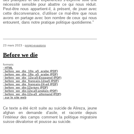
nécessité sensible pour abattre ce qui nous réduit.
Peut-être nous appartient-il, à présent, de jouer avec
cette disconvenance, d’utiliser ce mal-être que nous
avons en partage avec bon nombre de ceux qui nous
entourent, dans notre pratique politique quotidienne."
23 mars 2023 -
projet-evasions
Before we die
formats:
· HTML
· before_we_die_10p_a5_arabe (PDF)
· before_we_die_18p_a5_arabe (PDF)
· before_we_die_12p-a5-Espagnol (PDF)
· before_we_die_francais-12pa5 (PDF)
· before_we_die_francais-24-a4 (PDF)
· before_we_die-12p-turc (PDF)
· before_we_die-12p-a5-anglais (PDF)
· before_we_die-12p-a5_allemand (PDF)
· sur le site web
Ce texte a été écrit suite au suicide de Alireza, jeune
afghan en demande d’asile, et raconte depuis
l’intérieur des camps comment la politique migratoire
suisse dévalorise et pousse au suicide.