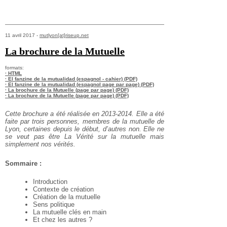
11 avril 2017 -
mutlyon[at]riseup.net
La brochure de la Mutuelle
formats:
· HTML
· El fanzine de la mutualidad (espagnol - cahier) (PDF)
· El fanzine de la mutualidad (espagnol page par page) (PDF)
· La brochure de la Mutuelle (page par page) (PDF)
· La brochure de la Mutuelle (page par page) (PDF)
Cette brochure a été réalisée en 2013-2014. Elle a été
faite par trois personnes, membres de la mutuelle de
Lyon, certaines depuis le début, d’autres non. Elle ne
se veut pas être La Vérité sur la mutuelle mais
simplement nos vérités.
Sommaire :
Introduction
Contexte de création
Création de la mutuelle
Sens politique
La mutuelle clés en main
Et chez les autres ?