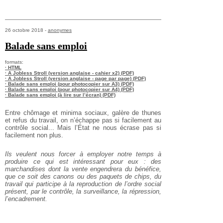
26 octobre 2018 -
anonymes
Balade sans emploi
formats:
· HTML
· A Jobless Stroll (version anglaise - cahier x2) (PDF)
· A Jobless Stroll (version anglaise - page par page) (PDF)
· Balade sans emploi (pour photocopier sur A3) (PDF)
· Balade sans emploi (pour photocopier sur A4) (PDF)
· Balade sans emploi (à lire sur l’écran) (PDF)
Entre chômage et minima sociaux, galère de thunes
et refus du travail, on n’échappe pas si facilement au
contrôle social... Mais l’État ne nous écrase pas si
facilement non plus.
Ils veulent nous forcer à employer notre temps à
produire ce qui est intéressant pour eux : des
marchandises dont la vente engendrera du bénéfice,
que ce soit des canons ou des paquets de chips, du
travail qui participe à la reproduction de l’ordre social
présent, par le contrôle, la surveillance, la répression,
l’encadrement.