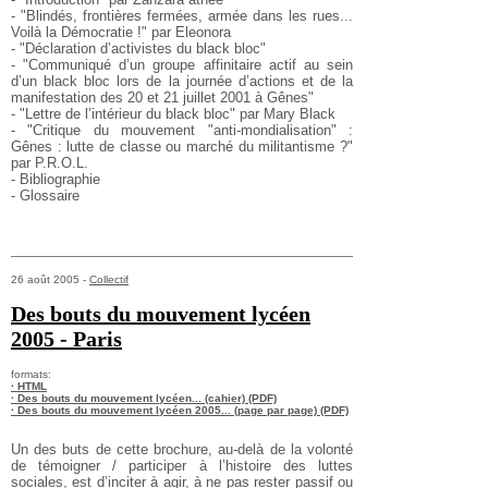
- "Blindés, frontières fermées, armée dans les rues...
Voilà la Démocratie !" par Eleonora
- "Déclaration d’activistes du black bloc"
- "Communiqué d’un groupe affinitaire actif au sein
d’un black bloc lors de la journée d’actions et de la
manifestation des 20 et 21 juillet 2001 à Gênes"
- "Lettre de l’intérieur du black bloc" par Mary Black
- "Critique du mouvement "anti-mondialisation" :
Gênes : lutte de classe ou marché du militantisme ?"
par P.R.O.L.
- Bibliographie
- Glossaire
26 août 2005 -
Collectif
Des bouts du mouvement lycéen
2005 - Paris
formats:
· HTML
· Des bouts du mouvement lycéen... (cahier) (PDF)
· Des bouts du mouvement lycéen 2005... (page par page) (PDF)
Un des buts de cette brochure, au-delà de la volonté
de témoigner / participer à l’histoire des luttes
sociales, est d’inciter à agir, à ne pas rester passif ou