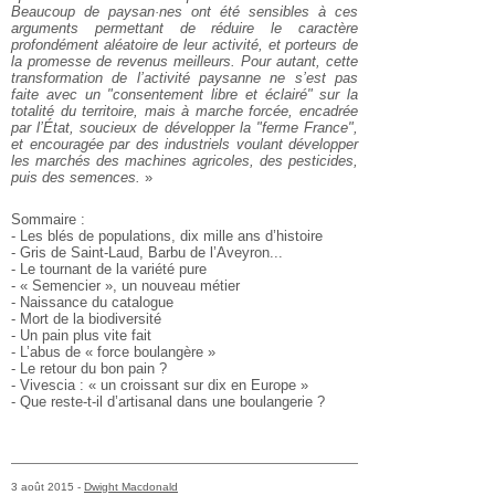
Beaucoup de paysan·nes ont été sensibles à ces
arguments permettant de
réduire le caractère
profondément aléatoire de leur activité, et
porteurs de
la promesse de revenus meilleurs. Pour autant, cette
transformation de l’activité paysanne ne s’est pas
faite avec un "consentement libre et éclairé" sur la
totalité du territoire, mais à
marche forcée, encadrée
par l’État, soucieux de développer la "ferme
France",
et encouragée par des industriels voulant développer
les
marchés des machines agricoles, des pesticides,
puis des semences.
»
Sommaire :
- Les blés de populations, dix mille ans d’histoire
- Gris de Saint-Laud, Barbu de l’Aveyron...
- Le tournant de la variété pure
- « Semencier », un nouveau métier
- Naissance du catalogue
- Mort de la biodiversité
- Un pain plus vite fait
- L’abus de « force boulangère »
- Le retour du bon pain ?
- Vivescia : « un croissant sur dix en Europe »
- Que reste-t-il d’artisanal dans une boulangerie ?
3 août 2015 -
Dwight Macdonald