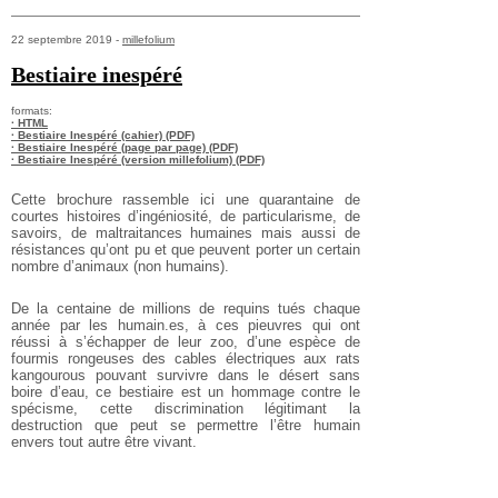
22 septembre 2019 -
millefolium
Bestiaire inespéré
formats:
· HTML
· Bestiaire Inespéré (cahier) (PDF)
· Bestiaire Inespéré (page par page) (PDF)
· Bestiaire Inespéré (version millefolium) (PDF)
Cette brochure rassemble ici une quarantaine de
courtes histoires d’ingéniosité, de particularisme, de
savoirs, de maltraitances humaines mais aussi de
résistances qu’ont pu et que peuvent porter un certain
nombre d’animaux (non humains).
De la centaine de millions de requins tués chaque
année par les humain.es, à ces pieuvres qui ont
réussi à s’échapper de leur zoo, d’une espèce de
fourmis rongeuses des cables électriques aux rats
kangourous pouvant survivre dans le désert sans
boire d’eau, ce bestiaire est un hommage contre le
spécisme, cette discrimination légitimant la
destruction que peut se permettre l’être humain
envers tout autre être vivant.