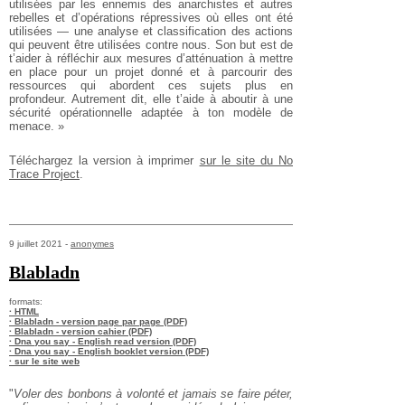
utilisées par les ennemis des anarchistes et autres
rebelles et d’opérations répressives où elles ont été
utilisées — une analyse et classification des actions
qui peuvent être utilisées contre nous. Son but est de
t’aider à réfléchir aux mesures d’atténuation à mettre
en place pour un projet donné et à parcourir des
ressources qui abordent ces sujets plus en
profondeur. Autrement dit, elle t’aide à aboutir à une
sécurité opérationnelle adaptée à ton modèle de
menace. »
Téléchargez la version à imprimer
sur le site du No
Trace Project
.
9 juillet 2021 -
anonymes
Blabladn
formats:
· HTML
· Blabladn - version page par page (PDF)
· Blabladn - version cahier (PDF)
· Dna you say - English read version (PDF)
· Dna you say - English booklet version (PDF)
· sur le site web
"
Voler des bonbons à volonté et jamais se faire péter,