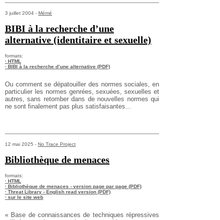
3 juillet 2004 -
Mémé
BIBI à la recherche d’une
alternative (identitaire et sexuelle)
formats:
· HTML
· BIBI à la recherche d’une alternative (PDF)
Ou comment se dépatouiller des normes sociales, en
particulier les normes genrées, sexuées, sexuelles et
autres, sans retomber dans de nouvelles normes qui
ne sont finalement pas plus satisfaisantes...
12 mai 2025 -
No Trace Project
Bibliothèque de menaces
formats:
· HTML
· Bibliothèque de menaces - version page par page (PDF)
· Threat Library - English read version (PDF)
· sur le site web
« Base de connaissances de techniques répressives