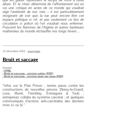
que les gueux reprennent le temps de vivre à toute
allure. Et le choix déterminé de l’affrontement est en
soi une critique en actes de ce monde qui voudrait
régir l’entièreté de nos vies – il est particulièrement
revigorant de voir que la rue peut encore être cet
espace politique si vif, et pas seulement ce lieu de
circulation si policé où l’on voudrait nous enfermer.
Puissent les flammes de l’Algérie et autres banlieues
malfamées du monde réchauffer nos longs hivers…
13 décembre 2022 -
anonymes
Bruit et saccage
formats:
· HTML
· Bruit et saccage - version cahier (PDF)
· Bruit et saccage - version page par page (PDF)
"Infos sur le Plan Prison ; textes parus contre les
constructions de nouvelles prisons (Noisy-le-Grand,
Loos, Muret, Tremblay, Entraigues & Toul) ;
entreprises collabo du système carcéral ; et quelques
communiqués d’actions anti-carcérales des derniers
mois ici ou là."