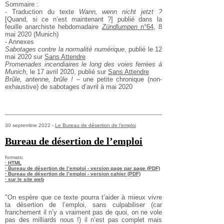
Sommaire :
- Traduction du texte
Wann, wenn nicht jetzt ?
[Quand, si ce n’est maintenant ?] publié dans la
feuille anarchiste hebdomadaire
Zündlumpen
n°64
, 8
mai 2020 (Munich)
- Annexes
Sabotages contre la normalité numérique
, publié le 12
mai 2020 sur
Sans Attendre
Promenades incendiaires le long des voies ferrées à
Munich
, le 17 avril 2020, publié sur
Sans Attendre
Brûle, antenne, brûle !
– une petite chronique (non-
exhaustive) de sabotages d’avril à mai 2020
30 septembre 2022 -
Le Bureau de désertion de l’emploi
Bureau de désertion de l’emploi
formats:
· HTML
· Bureau de désertion de l’emploi - version page par page (PDF)
· Bureau de désertion de l’emploi - version cahier (PDF)
· sur le site web
"On espère que ce texte pourra t’aider à mieux vivre
ta désertion de l’emploi, sans culpabiliser (car
franchement il n’y a vraiment pas de quoi, on ne vole
pas des milliards nous !) il n’est pas complet mais