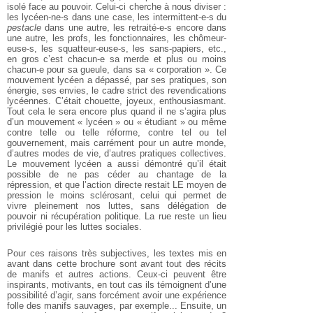
isolé face au pouvoir. Celui-ci cherche à nous diviser :
les lycéen-ne-s dans une case, les intermittent-e-s du
pestacle
dans une autre, les retraité-e-s encore dans
une autre, les profs, les fonctionnaires, les chômeur-
euse-s, les squatteur-euse-s, les sans-papiers, etc.,
en gros c’est chacun-e sa merde et plus ou moins
chacun-e pour sa gueule, dans sa « corporation ». Ce
mouvement lycéen a dépassé, par ses pratiques, son
énergie, ses envies, le cadre strict des revendications
lycéennes. C’était chouette, joyeux, enthousiasmant.
Tout cela le sera encore plus quand il ne s’agira plus
d’un mouvement « lycéen » ou « étudiant » ou même
contre telle ou telle réforme, contre tel ou tel
gouvernement, mais carrément pour un autre monde,
d’autres modes de vie, d’autres pratiques collectives.
Le mouvement lycéen a aussi démontré qu’il était
possible de ne pas céder au chantage de la
répression, et que l’action directe restait LE moyen de
pression le moins sclérosant, celui qui permet de
vivre pleinement nos luttes, sans délégation de
pouvoir ni récupération politique. La rue reste un lieu
privilégié pour les luttes sociales.
Pour ces raisons très subjectives, les textes mis en
avant dans cette brochure sont avant tout des récits
de manifs et autres actions. Ceux-ci peuvent être
inspirants, motivants, en tout cas ils témoignent d’une
possibilité d’agir, sans forcément avoir une expérience
folle des manifs sauvages, par exemple... Ensuite, un