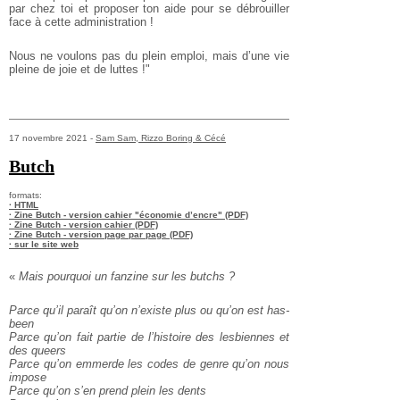
par chez toi et proposer ton aide pour se débrouiller
face à cette administration !
Nous ne voulons pas du plein emploi, mais d’une vie
pleine de joie et de luttes !"
17 novembre 2021 -
Sam Sam, Rizzo Boring & Cécé
Butch
formats:
· HTML
· Zine Butch - version cahier "économie d’encre" (PDF)
· Zine Butch - version cahier (PDF)
· Zine Butch - version page par page (PDF)
· sur le site web
«
Mais pourquoi un fanzine sur les butchs ?
Parce qu’il paraît qu’on n’existe plus ou qu’on est has-
been
Parce qu’on fait partie de l’histoire des lesbiennes et
des queers
Parce qu’on emmerde les codes de genre qu’on nous
impose
Parce qu’on s’en prend plein les dents