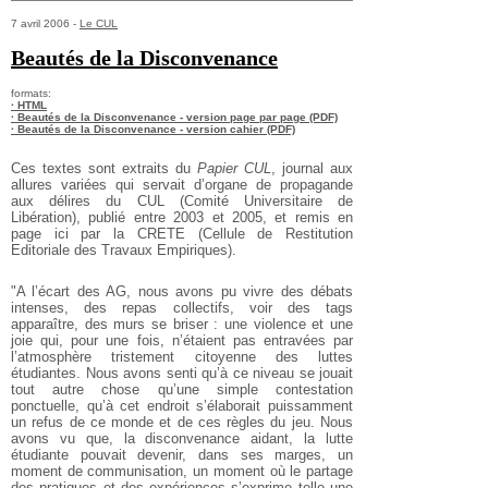
7 avril 2006 -
Le CUL
Beautés de la Disconvenance
formats:
· HTML
· Beautés de la Disconvenance - version page par page (PDF)
· Beautés de la Disconvenance - version cahier (PDF)
Ces textes sont extraits du
Papier CUL
, journal aux
allures variées qui servait d’organe de propagande
aux délires du CUL (Comité Universitaire de
Libération), publié entre 2003 et 2005, et remis en
page ici par la CRETE (Cellule de Restitution
Editoriale des Travaux Empiriques).
"A l’écart des AG, nous avons pu vivre des débats
intenses, des repas collectifs, voir des tags
apparaître, des murs se briser : une violence et une
joie qui, pour une fois, n’étaient pas entravées par
l’atmosphère tristement citoyenne des luttes
étudiantes. Nous avons senti qu’à ce niveau se jouait
tout autre chose qu’une simple contestation
ponctuelle, qu’à cet endroit s’élaborait puissamment
un refus de ce monde et de ces règles du jeu. Nous
avons vu que, la disconvenance aidant, la lutte
étudiante pouvait devenir, dans ses marges, un
moment de communisation, un moment où le partage
des pratiques et des expériences s’exprime telle une