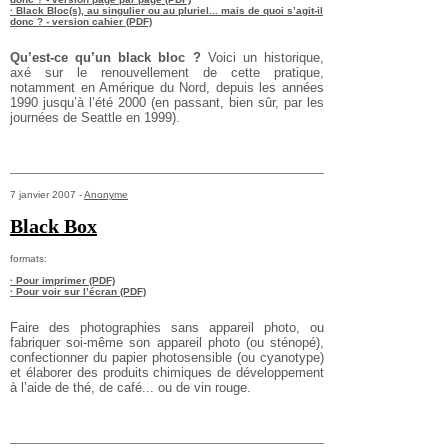
· Black Bloc(s), au singulier ou au pluriel... mais de quoi s’agit-il
donc ? - version cahier (PDF)
Qu’est-ce qu’un black bloc ?
Voici un historique,
axé sur le renouvellement de cette pratique,
notamment en Amérique du Nord, depuis les années
1990 jusqu’à l’été 2000 (en passant, bien sûr, par les
journées de Seattle en 1999).
7 janvier 2007 -
Anonyme
Black Box
formats:
· Pour imprimer (PDF)
· Pour voir sur l’écran (PDF)
Faire des photographies sans appareil photo, ou
fabriquer soi-même son appareil photo (ou sténopé),
confectionner du papier photosensible (ou cyanotype)
et élaborer des produits chimiques de développement
à l’aide de thé, de café... ou de vin rouge.