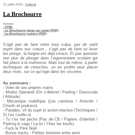
21 juillet 2016 -
Collectif
La Brochourre
formats:
· HTML
· La Brochourre (page par page) (PDF)
· La Brochourre (cahier) (PDF)
S’agit pas de faire notre mea culpa, pas de saint
esprit dans nos coeurs ; s’agit pas de faire se lever
les poings, la hargne est déjà vivace. Et pas question
non plus de plonger dans l’argumentaire scolaire qui
fait plaisir à la maîtresse. Mais tout de même, à parler
techniques de chouchou, on en profite pour placer
deux mots, sur ce qui loge dans les viscères.
Au sommaire :
- Voler de ses propres mains
- Modus Operandi (On s’détend / Feeling / Dresscode
/ Attitude)
- Mécanique maléfique (Les caméras / Antivols /
Choufs et poukavs)
- Parades, vif du sujet et action-réaction (Techniques /
Si t’es couillu.e)
- Tu t’es fait pecho (Pas de CB / Papiers d’identité /
Parking & vago / La loi / Chez les keufs)
- Fuck le Père Noël
- Bonus tracks - Petites histoires entre amis