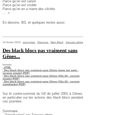
Parce qu’on est canon
Parce qu’on est visible
Parce qu’on en a marre des clichés
....
»
En dessins, BD, et quelques textes aussi.
14 février 2003 -
anonymes
,
Eleonora
,
Mary Black
,
Zanzara athée
Des black blocs pas vraiment sans
Gênes...
formats:
· HTML
· Des black blocs pas vraiment sans Gênes (page par page -
version simple) (PDF)
· Des black blocs pas vraiment sans Gênes (32p.A5 - version
simple) (PDF)
· Des black blocs pas vraiment sans Gênes (32p.A5 - version
compliquée) (PDF)
Sur le contre-sommet du G8 de juillet 2001 à Gênes,
en particulier sur les actions des black blocs pendant
ces journées.
Sommaire :
- "Introduction" par Zanzara athée