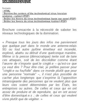
technologique
formats:
· HTML
· Burning the centers of the technological virus (version
anglaise - cahier) (PDF)
· Brûler les foyers du virus technologique (page par page) (PDF)
· Brûler les foyers du virus technologique (cahier) (PDF)
Brochure consacrée à la nécessité de saboter les
réseaux technologiques de la domination.
«
Presque tous les jours des infos me parviennent
que quelque part dans le monde une antenne-relais
5G ou tout autre pylône émetteur est incendié,
explosé, abattu ou détruit d’une quelconque manière.
Même si la presse (démocratique) tente soit de taire
ces attaques, soit de les discréditer comme étant
l’œuvre de n’importe quel.le cinglé.e – qu’est-ce que
ça veut dire ? Pour être clair, je préfère passer pour
"cinglé.e ou fou/folle" dans ce monde plutôt que pour
une personne "normale" –, il n’est plus possible de
cacher plus longtemps que s’exprime là l’opposition
intransigeante des personnes qui ne veulent plus que
leurs vies soient déterminées par les États, les
entreprises ou autres. De celles et ceux qui en ont
assez de produire et de reproduire, qui en ont assez
d’être domestiqué.e.s ; de celles et ceux qui veulent
vivre plutôt que de végéter.
»