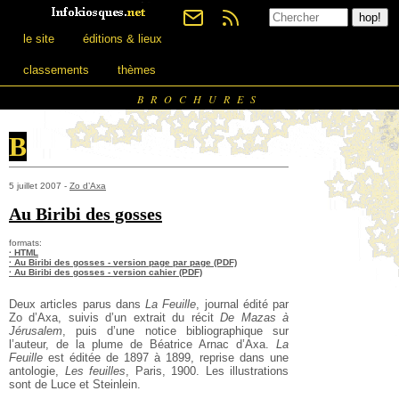
le site
éditions & lieux
classements
thèmes
BROCHURES
B
5 juillet 2007 -
Zo d’Axa
Au Biribi des gosses
formats:
· HTML
· Au Biribi des gosses - version page par page (PDF)
· Au Biribi des gosses - version cahier (PDF)
Deux articles parus dans
La Feuille
, journal édité par
Zo d’Axa, suivis d’un extrait du récit
De Mazas à
Jérusalem
, puis d’une notice bibliographique sur
l’auteur, de la plume de Béatrice Arnac d’Axa.
La
Feuille
est éditée de 1897 à 1899, reprise dans une
antologie,
Les feuilles
, Paris, 1900. Les illustrations
sont de Luce et Steinlein.