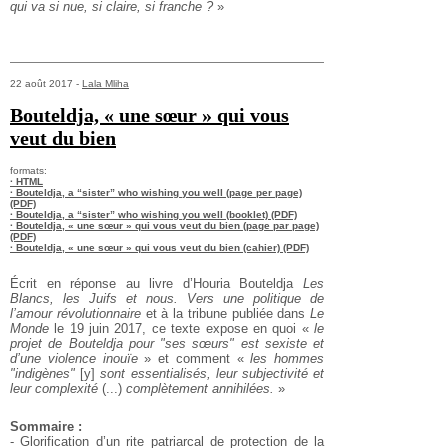
qui va si nue, si claire, si franche ?
»
22 août 2017 -
Lala Mliha
Bouteldja, « une sœur » qui vous
veut du bien
formats:
· HTML
· Bouteldja, a “sister” who wishing you well (page per page)
(PDF)
· Bouteldja, a “sister” who wishing you well (booklet) (PDF)
· Bouteldja, « une sœur » qui vous veut du bien (page par page)
(PDF)
· Bouteldja, « une sœur » qui vous veut du bien (cahier) (PDF)
Écrit en réponse au livre d’Houria Bouteldja
Les
Blancs, les Juifs et nous. Vers une politique de
l’amour révolutionnaire
et à la tribune publiée dans
Le
Monde
le 19 juin 2017, ce texte expose en quoi «
le
projet de Bouteldja pour "ses sœurs" est sexiste et
d’une violence inouïe
» et comment «
les hommes
"indigènes"
[y]
sont essentialisés, leur subjectivité et
leur complexité
(...)
complètement annihilées.
»
Sommaire :
- Glorification d’un rite patriarcal de protection de la