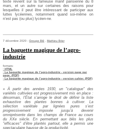
texte revient sur la fameuse manif parisienne du 8
mars, et un autre sur certaines des raisons pour
lesquelles il peut être intéressant de participer aux
luttes lycéennes, notamment quand soi-même on
n’est pas (ou plus) lycéen-ne.
7 décembre 2020 -
Groupe Blé
,
Mathieu Brier
La baguette magique de l’agro-
industrie
formats:
· HTML
· La baguette magique de l’agro-industrie - version page par
page. (PDF)
· La baguette magique de l’agro-industrie - version cahier. (PDF)
«
À partir des années 1930, un "catalogue" des
variétés cultivées est
progressivement mis en place :
désormais, l’État s’arroge le droit de
définir la liste
exhaustive des plantes bonnes à cultiver. La
sélection
variétale par lignées pures s’est
progressivement imposée jusqu’à
devenir
omniprésente dans les champs de France au cours
du XXe siècle.
En permettant aux blés les plus
"efficaces" d’être plantés partout,
elle a permis une
spectaculaire hausse de la productivité.