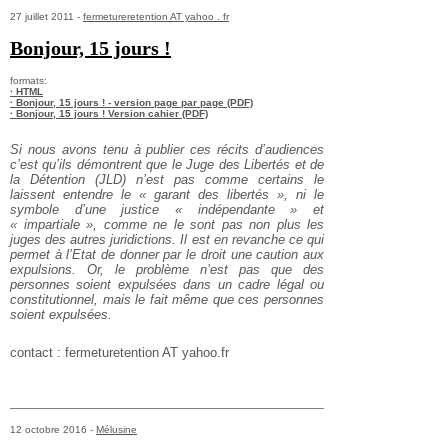
27 juillet 2011 -
fermetureretention AT yahoo . fr
Bonjour, 15 jours !
formats:
· HTML
· Bonjour, 15 jours ! - version page par page (PDF)
· Bonjour, 15 jours ! Version cahier (PDF)
Si nous avons tenu à publier ces récits d’audiences
c’est qu’ils démontrent que le Juge des Libertés et de
la Détention (JLD) n’est pas comme certains le
laissent entendre le « garant des libertés », ni le
symbole d’une justice « indépendante » et
« impartiale », comme ne le sont pas non plus les
juges des autres juridictions. Il est en revanche ce qui
permet à l’Etat de donner par le droit une caution aux
expulsions. Or, le problème n’est pas que des
personnes soient expulsées dans un cadre légal ou
constitutionnel, mais le fait même que ces personnes
soient expulsées.
contact : fermeturetention AT yahoo.fr
12 octobre 2016 -
Mélusine