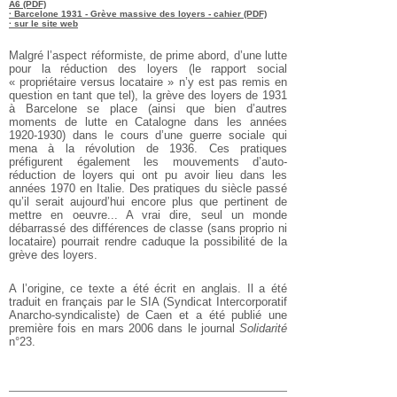
A6 (PDF)
· Barcelone 1931 - Grève massive des loyers - cahier (PDF)
· sur le site web
Malgré l’aspect réformiste, de prime abord, d’une lutte
pour la réduction des loyers (le rapport social
« propriétaire versus locataire » n’y est pas remis en
question en tant que tel), la grève des loyers de 1931
à Barcelone se place (ainsi que bien d’autres
moments de lutte en Catalogne dans les années
1920-1930) dans le cours d’une guerre sociale qui
mena à la révolution de 1936. Ces pratiques
préfigurent également les mouvements d’auto-
réduction de loyers qui ont pu avoir lieu dans les
années 1970 en Italie. Des pratiques du siècle passé
qu’il serait aujourd’hui encore plus que pertinent de
mettre en oeuvre... A vrai dire, seul un monde
débarrassé des différences de classe (sans proprio ni
locataire) pourrait rendre caduque la possibilité de la
grève des loyers.
A l’origine, ce texte a été écrit en anglais. Il a été
traduit en français par le SIA (Syndicat Intercorporatif
Anarcho-syndicaliste) de Caen et a été publié une
première fois en mars 2006 dans le journal
Solidarité
n°23.