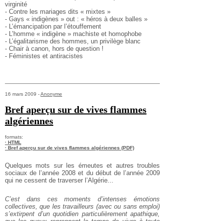
virginité
- Contre les mariages dits « mixtes »
- Gays « indigènes » out : « héros à deux balles »
- L’émancipation par l’étouffement
- L’homme « indigène » machiste et homophobe
- L’égalitarisme des hommes, un privilège blanc
- Chair à canon, hors de question !
- Féministes et antiracistes
16 mars 2009 -
Anonyme
Bref aperçu sur de vives flammes
algériennes
formats:
· HTML
· Bref aperçu sur de vives flammes algériennes (PDF)
Quelques mots sur les émeutes et autres troubles
sociaux de l’année 2008 et du début de l’année 2009
qui ne cessent de traverser l’Algérie...
C’est dans ces moments d’intenses émotions
collectives, que les travailleurs (avec ou sans emploi)
s’extirpent d’un quotidien particulièrement apathique,