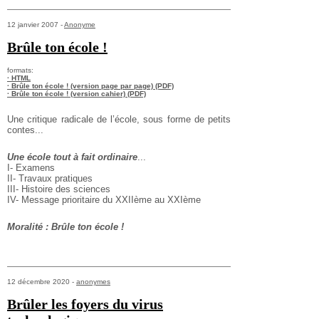
12 janvier 2007 -
Anonyme
Brûle ton école !
formats:
· HTML
· Brûle ton école ! (version page par page) (PDF)
· Brûle ton école ! (version cahier) (PDF)
Une critique radicale de l’école, sous forme de petits
contes...
Une école tout à fait ordinaire
...
I- Examens
II- Travaux pratiques
III- Histoire des sciences
IV- Message prioritaire du XXIIème au XXIème
Moralité : Brûle ton école !
12 décembre 2020 -
anonymes
Brûler les foyers du virus