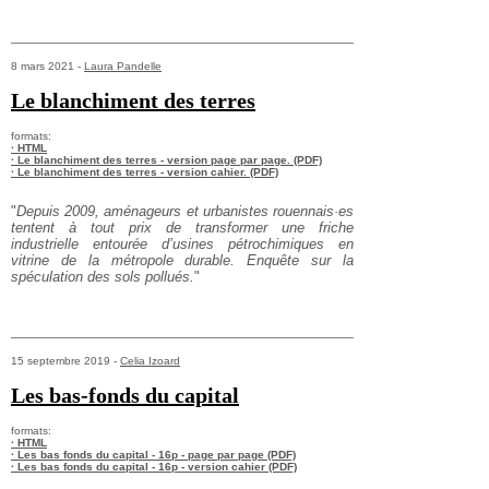
8 mars 2021 -
Laura Pandelle
Le blanchiment des terres
formats:
· HTML
· Le blanchiment des terres - version page par page. (PDF)
· Le blanchiment des terres - version cahier. (PDF)
"
Depuis 2009, aménageurs et urbanistes rouennais·es
tentent à tout prix de transformer une friche
industrielle entourée d’usines pétrochimiques en
vitrine de la métropole durable. Enquête sur la
spéculation des sols pollués.
"
15 septembre 2019 -
Celia Izoard
Les bas-fonds du capital
formats:
· HTML
· Les bas fonds du capital - 16p - page par page (PDF)
· Les bas fonds du capital - 16p - version cahier (PDF)