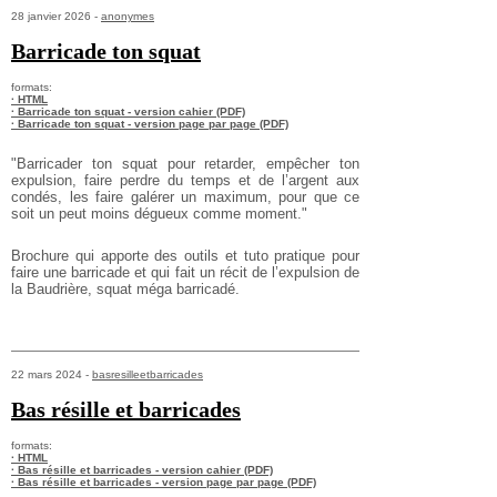
28 janvier 2026 -
anonymes
Barricade ton squat
formats:
· HTML
· Barricade ton squat - version cahier (PDF)
· Barricade ton squat - version page par page (PDF)
"Barricader ton squat pour retarder, empêcher ton
expulsion, faire perdre du temps et de l’argent aux
condés, les faire galérer un maximum, pour que ce
soit un peut moins dégueux comme moment."
Brochure qui apporte des outils et tuto pratique pour
faire une barricade et qui fait un récit de l’expulsion de
la Baudrière, squat méga barricadé.
22 mars 2024 -
basresilleetbarricades
Bas résille et barricades
formats:
· HTML
· Bas résille et barricades - version cahier (PDF)
· Bas résille et barricades - version page par page (PDF)