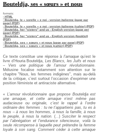
Bouteldja, ses « sœurs » et nous
formats:
· HTML
· Bouteldja, le « sorelle » e noi - version italienne (page par
page) (PDF)
· Bouteldja, le « sorelle » e noi - version italienne (cahier) (PDF)
· Bouteldja, her "sisters" and us - English version (page per
page) (PDF)
· Bouteldja, her "sisters" and us - English version (booklet)
(PDF)
· Bouteldja, ses « sœurs » et nous (page par page) (PDF)
· Bouteldja, ses « sœurs » et nous (cahier) (PDF)
Ce texte constitue une réponse à
l’arnaque
qu’est le
livre d’Houria Bouteldja,
Les Blancs, les Juifs et nous
– Vers une politique de l’amour révolutionnaire
.
Mélusine focalise notamment son attention sur le
chapitre "Nous, les femmes indigènes", mais au-delà
de la critique, c’est surtout l’occasion d’exprimer une
position féministe et antiraciste alternative.
«
L’amour révolutionnaire que propose Bouteldja est
une arnaque, et cette arnaque n’est même pas
audacieuse ou originale, c’est le rappel à l’ordre
ordinaire des femmes : tu ne t’appartiens pas, tu es à
nous – à nous les hommes, à nous la famille, à nous
le peuple, à nous la nation.
(...)
Susciter le respect
par l’abnégation et l’endurance silencieuse, voilà la
seule récompense à laquelle peut prétendre la femme
loyale à son sang. Comment céder à cette arnaque