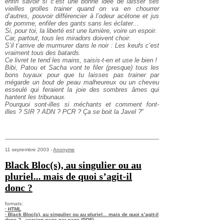
enfin savoir si c’est une bonne idée de laisser ses
vieilles grolles trainer quand on va en chourrer
d’autres, pouvoir différencier à l’odeur acétone et jus
de pomme, enfiler des gants sans les éclater...
Si, pour toi, la liberté est une lumière, voire un espoir.
Car, partout, tous les miradors doivent choir.
S’il t’arrive de murmurer dans le noir : Les keufs c’est
vraiment tous des batards.
Ce livret te tend les mains, saisis-t-en et use le bien !
Bibi, Patou et Sacha vont te filer (presque) tous les
bons tuyaux pour que tu laisses pas trainer par
mégarde un bout de peau malheureux ou un cheveu
esseulé qui feraient la joie des sombres âmes qui
hantent les tribunaux.
Pourquoi sont-illes si méchants et comment font-
illes ? SIR ? ADN ? PCR ? Ça se boit la Javel ?
"
11 septembre 2003 -
Anonyme
Black Bloc(s), au singulier ou au
pluriel... mais de quoi s’agit-il
donc ?
formats:
· HTML
· Black Bloc(s), au singulier ou au pluriel... mais de quoi s’agit-il
donc ? - version page par page (PDF)